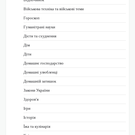
Військова техніка та військові теми
Гороскоп
Гуманітрані науки
Дієти та схуднення
Дім
Діти
Домашнє господарство
Домашні улюбленці
Домашній затишок
Закони України
Здоров'я
Ігри
Історія
Їжа та кулінарія