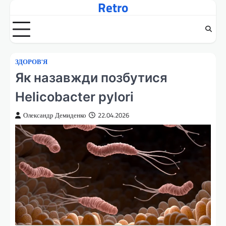
Retro
Перейти
до
вмісту
ЗДОРОВ'Я
Як назавжди позбутися
Helicobacter pylori
Олександр Демиденко
22.04.2026