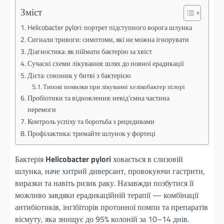
Зміст
Helicobacter pylori: портрет підступного ворога шлунка
Сигнали тривоги: симптоми, які не можна ігнорувати
Діагностика: як піймати бактерію за хвіст
Сучасні схеми лікування: шлях до повної ерадикації
Дієта: союзник у битві з бактерією
Типові помилки при лікуванні хелікобактер пілорі
Пробіотики та відновлення: невід’ємна частина
перемоги
Контроль успіху та боротьба з рецидивами
Профілактика: тримайте шлунок у фортеці
Бактерія
Helicobacter pylori
ховається в слизовій
шлунка, наче хитрий диверсант, провокуючи гастрити,
виразки та навіть ризик раку. Назавжди позбутися її
можливо завдяки ерадикаційній терапії — комбінації
антибіотиків, інгібіторів протонної помпи та препаратів
вісмуту, яка знищує до 95% колоній за 10–14 днів.