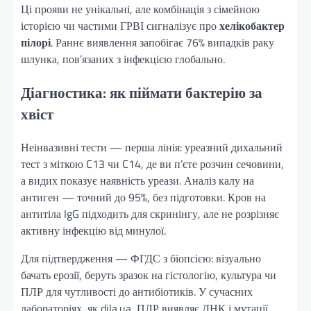
Ці прояви не унікальні, але комбінація з сімейною
історією чи частими ГРВІ сигналізує про
хелікобактер
пілорі
. Раннє виявлення запобігає 76% випадків раку
шлунка, пов’язаних з інфекцією глобально.
Діагностика: як піймати бактерію за
хвіст
Неінвазивні тести — перша лінія: уреазний дихальний
тест з міткою C13 чи C14, де ви п’єте розчин сечовини,
а видих показує наявність уреази. Аналіз калу на
антиген — точний до 95%, без підготовки. Кров на
антитіла IgG підходить для скринінгу, але не розрізняє
активну інфекцію від минулої.
Для підтвердження — ФГДС з біопсією: візуально
бачать ерозії, беруть зразок на гістологію, культура чи
ПЛР для чутливості до антибіотиків. У сучасних
лабораторіях, як dila.ua, ПЛР виявляє ДНК і мутації