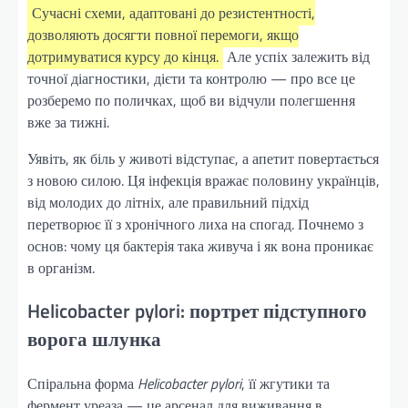
Сучасні схеми, адаптовані до резистентності,
дозволяють досягти повної перемоги, якщо
дотримуватися курсу до кінця.
Але успіх залежить від
точної діагностики, дієти та контролю — про все це
розберемо по поличках, щоб ви відчули полегшення
вже за тижні.
Уявіть, як біль у животі відступає, а апетит повертається
з новою силою. Ця інфекція вражає половину українців,
від молодих до літніх, але правильний підхід
перетворює її з хронічного лиха на спогад. Почнемо з
основ: чому ця бактерія така живуча і як вона проникає
в організм.
Helicobacter pylori: портрет підступного
ворога шлунка
Спіральна форма
Helicobacter pylori
, її жгутики та
фермент уреаза — це арсенал для виживання в