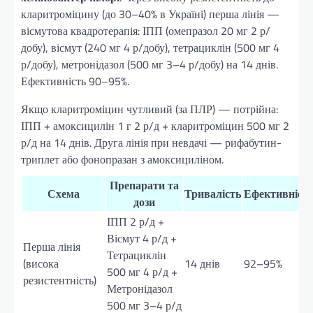
кларитроміцину (до 30–40% в Україні) перша лінія —
вісмутова квадротерапія: ІПП (омепразол 20 мг 2 р/
добу), вісмут (240 мг 4 р/добу), тетрациклін (500 мг 4
р/добу), метронідазол (500 мг 3–4 р/добу) на 14 днів.
Ефективність 90–95%.
Якщо кларитроміцин чутливий (за ПЛР) — потрійна:
ІПП + амоксицилін 1 г 2 р/д + кларитроміцин 500 мг 2
р/д на 14 днів. Друга лінія при невдачі — рифабутин-
триплет або фонопразан з амоксициліном.
Препарати та
Схема
Тривалість
Ефективніст
дози
ІПП 2 р/д +
Вісмут 4 р/д +
Перша лінія
Тетрациклін
(висока
14 днів
92–95%
500 мг 4 р/д +
резистентність)
Метронідазол
500 мг 3–4 р/д