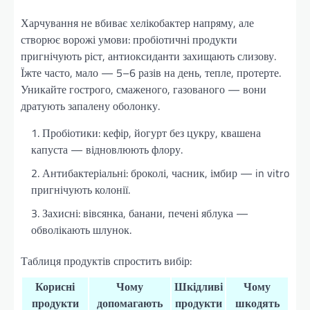
Харчування не вбиває хелікобактер напряму, але
створює ворожі умови: пробіотичні продукти
пригнічують ріст, антиоксиданти захищають слизову.
Їжте часто, мало — 5–6 разів на день, тепле, протерте.
Уникайте гострого, смаженого, газованого — вони
дратують запалену оболонку.
Пробіотики: кефір, йогурт без цукру, квашена
капуста — відновлюють флору.
Антибактеріальні: броколі, часник, імбир — in vitro
пригнічують колонії.
Захисні: вівсянка, банани, печені яблука —
обволікають шлунок.
Таблиця продуктів спростить вибір:
Корисні
Чому
Шкідливі
Чому
продукти
допомагають
продукти
шкодять