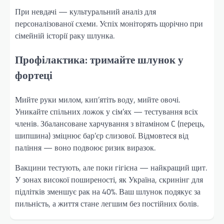
При невдачі — культуральний аналіз для
персоналізованої схеми. Успіх моніторять щорічно при
сімейній історії раку шлунка.
Профілактика: тримайте шлунок у
фортеці
Мийте руки милом, кип’ятіть воду, мийте овочі.
Уникайте спільних ложок у сім’ях — тестування всіх
членів. Збалансоване харчування з вітаміном C (перець,
шипшина) зміцнює бар’єр слизової. Відмовтеся від
паління — воно подвоює ризик виразок.
Вакцини тестують, але поки гігієна — найкращий щит.
У зонах високої поширеності, як Україна, скринінг для
підлітків зменшує рак на 40%. Ваш шлунок подякує за
пильність, а життя стане легшим без постійних болів.