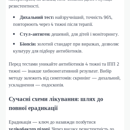
резистентності.
Дихальний тест:
найзручніший, точність 96%,
повторюють через 4 тижні після терапії.
Стул-антиген:
дешевий, для дітей і моніторингу.
Біопсія:
золотий стандарт при виразках, дозволяє
культуру для підбору антибіотиків.
Перед тестами уникайте антибіотиків 4 тижні та ІПП 2
тижні — інакше хибнонегативний результат. Вибір
методу залежить від симптомів: скринінг — дихальний,
ускладнення — ендоскопія.
Сучасні схеми лікування: шлях до
повної ерадикації
Ерадикація — ключ до назавжди позбутися
хелікобактер пілорі
. Через високу резистентність до