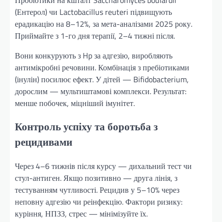
(Ентерол) чи Lactobacillus reuteri підвищують
ерадикацію на 8–12%, за мета-аналізами 2025 року.
Приймайте з 1-го дня терапії, 2–4 тижні після.
Вони конкурують з Hp за адгезію, виробляють
антимікробні речовини. Комбінація з пребіотиками
(інулін) посилює ефект. У дітей — Bifidobacterium,
дорослим — мультиштамові комплекси. Результат:
менше побочек, міцніший імунітет.
Контроль успіху та боротьба з
рецидивами
Через 4–6 тижнів після курсу — дихальний тест чи
стул-антиген. Якщо позитивно — друга лінія, з
тестуванням чутливості. Рецидив у 5–10% через
неповну адгезію чи реінфекцію. Фактори ризику:
куріння, НПЗЗ, стрес — мінімізуйте їх.