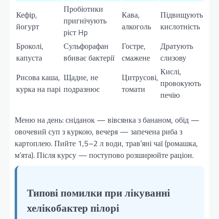
Пробіотики
Кефір,
Кава,
Підвищують
пригнічують
йогурт
алкоголь
кислотність
ріст Hp
Броколі,
Сульфорафан
Гостре,
Дратують
капуста
вбиває бактерії
смажене
слизову
Кислі,
Рисова каша,
Щадне, не
Цитрусові,
провокують
курка на парі
подразнює
томати
печію
Меню на день: сніданок — вівсянка з бананом, обід —
овочевий суп з куркою, вечеря — запечена риба з
картоплею. Пийте 1,5–2 л води, трав’яні чаї (ромашка,
м’ята). Після курсу — поступово розширюйте раціон.
Типові помилки при лікуванні
хелікобактер пілорі