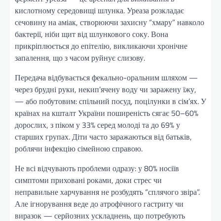
кислотному середовищі шлунка. Уреаза розкладає
сечовину на аміак, створюючи захисну “хмару” навколо
бактерії, ніби щит від шлункового соку. Вона
прикріплюється до епітелію, викликаючи хронічне
запалення, що з часом руйнує слизову.
Передача відбувається фекально-оральним шляхом —
через брудні руки, некип’ячену воду чи заражену їжу,
— або побутовим: спільний посуд, поцілунки в сім’ях. У
країнах на кшталт України поширеність сягає 50–60%
дорослих, з піком у 33% серед молоді та до 69% у
старших групах. Діти часто заражаються від батьків,
роблячи інфекцію сімейною справою.
Не всі відчувають проблеми одразу: у 80% носіїв
симптоми приховані роками, доки стрес чи
неправильне харчування не розбудять “сплячого звіра”.
Але ігнорування веде до атрофічного гастриту чи
виразок — серйозних ускладнень, що потребують