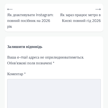
Навігація
⟵
⟶
записів
Як деактивувати Instagram:
Як зараз працює метро в
повний посібник на 2026
Києві: повний гід 2026
рік
Залишити відповідь
Ваша e-mail адреса не оприлюднюватиметься.
Обов’язкові поля позначені
*
Коментар
*