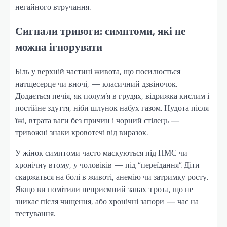
негайного втручання.
Сигнали тривоги: симптоми, які не
можна ігнорувати
Біль у верхній частині живота, що посилюється
натщесерце чи вночі, — класичний дзвіночок.
Додається печія, як полум’я в грудях, відрижка кислим і
постійне здуття, ніби шлунок набух газом. Нудота після
їжі, втрата ваги без причин і чорний стілець —
тривожні знаки кровотечі від виразок.
У жінок симптоми часто маскуються під ПМС чи
хронічну втому, у чоловіків — під “переїдання”. Діти
скаржаться на болі в животі, анемію чи затримку росту.
Якщо ви помітили неприємний запах з рота, що не
зникає після чищення, або хронічні запори — час на
тестування.