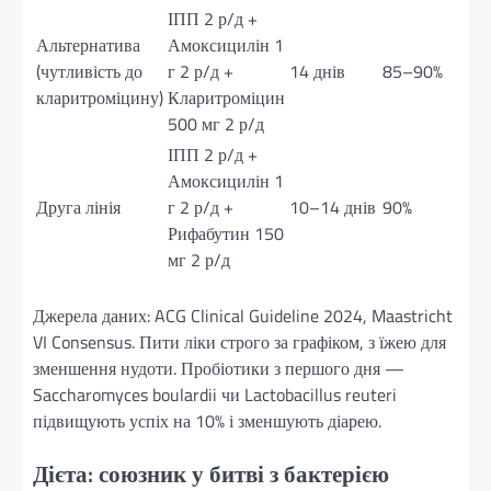
ІПП 2 р/д +
Альтернатива
Амоксицилін 1
(чутливість до
г 2 р/д +
14 днів
85–90%
кларитроміцину)
Кларитроміцин
500 мг 2 р/д
ІПП 2 р/д +
Амоксицилін 1
Друга лінія
г 2 р/д +
10–14 днів
90%
Рифабутин 150
мг 2 р/д
Джерела даних: ACG Clinical Guideline 2024, Maastricht
VI Consensus. Пити ліки строго за графіком, з їжею для
зменшення нудоти. Пробіотики з першого дня —
Saccharomyces boulardii чи Lactobacillus reuteri
підвищують успіх на 10% і зменшують діарею.
Дієта: союзник у битві з бактерією