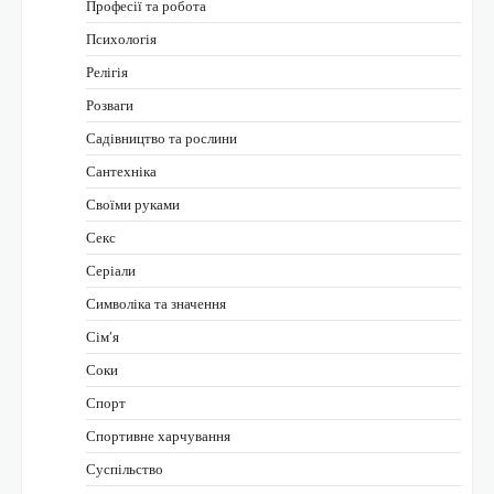
Професії та робота
Психологія
Релігія
Розваги
Садівництво та рослини
Сантехніка
Своїми руками
Секс
Серіали
Символіка та значення
Сім’я
Соки
Спорт
Спортивне харчування
Суспільство