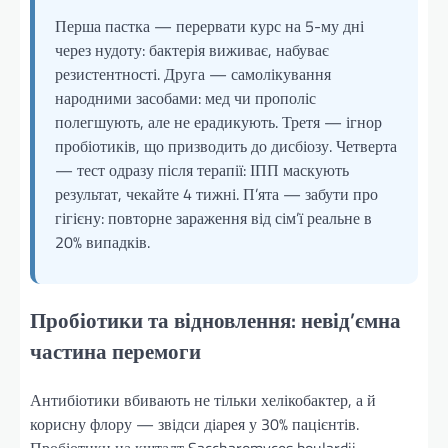
Перша пастка — перервати курс на 5-му дні
через нудоту: бактерія виживає, набуває
резистентності. Друга — самолікування
народними засобами: мед чи прополіс
полегшують, але не ерадикують. Третя — ігнор
пробіотиків, що призводить до дисбіозу. Четверта
— тест одразу після терапії: ІПП маскують
результат, чекайте 4 тижні. П’ята — забути про
гігієну: повторне зараження від сім’ї реальне в
20% випадків.
Пробіотики та відновлення: невід’ємна
частина перемоги
Антибіотики вбивають не тільки хелікобактер, а й
корисну флору — звідси діарея у 30% пацієнтів.
Пробіотики на кшталт Saccharomyces boulardii