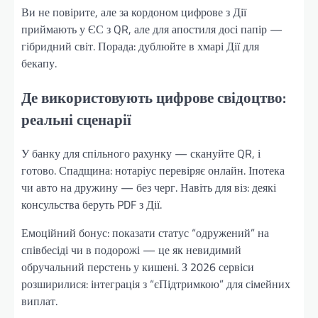
Ви не повірите, але за кордоном цифрове з Дії
приймають у ЄС з QR, але для апостиля досі папір —
гібридний світ. Порада: дублюйте в хмарі Дії для
бекапу.
Де використовують цифрове свідоцтво:
реальні сценарії
У банку для спільного рахунку — скануйте QR, і
готово. Спадщина: нотаріус перевіряє онлайн. Іпотека
чи авто на дружину — без черг. Навіть для віз: деякі
консульства беруть PDF з Дії.
Емоційний бонус: показати статус “одружений” на
співбесіді чи в подорожі — це як невидимий
обручальний перстень у кишені. З 2026 сервіси
розширилися: інтеграція з “єПідтримкою” для сімейних
виплат.