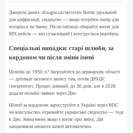
Джерела даних: diia.gov.ua/services. Витяг ідеальний
для цифризації, свідоцтво — якщо потрібен папір для
нотаріуса чи банку. Після таблиці: обирайте витяг для
90% кейсів — він сучасніший і інтегрується seamless.
Спеціальні випадки: старі шлюби, за
кордоном чи після зміни імені
Шлюби до 1950-х? Звертайтеся до держархіву області
— дублікат актового запису там, потім ДРАЦС
синхронізує. Процес довший, до 30 днів, але в 2026
додали онлайн-заявки через Дію.
Шлюб за кордоном: зареєструйте в Україні через МЗС
чи консульство, отримайте українське свідоцтво — тоді
в Дію. Зміна імені: якщо є витяг про зміну, Дія
ланцюжком оновить шлюб автоматично.