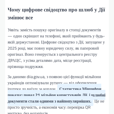
Чому цифрове свідоцтво про шлюб у Дії
змінює все
Уявіть: замість пошуку оригіналу в стопці документів
— один скріншот на телефоні, який приймають у будь-
якій держустанові. Цифрове свідоцтво з Дії, запущене у
2025 році, має повну юридичну силу, як паперовий
оригінал. Воно генерується з центрального реєстру
ДРАЦС, з усіма деталями: дата, місце реєстрації,
прізвища подружжя.
За даними diia.gov.ua, з появою цієї функції мільйони
українців оптимізували рутину — від оформлення
іпотеки до виїзду за кордон.
Статистика Мінцифри
показує: понад 21 мільйон користувачів Дії, і шлюбні
документи стали одними з найпопулярніших.
Це не
просто зручність, а економія часу: перевірка QR
миттєва, без нотаріусів.