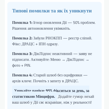
Типові помилки та як їх уникнути
Помилка 1:
Ігнор оновлення Дії — 50% проблем.
Рішення: автооновлення увімкніть.
Помилка 2:
Забули РНОКПП — реєстр сліпий.
Фікс: ДРАЦС + ІПН одразу.
Помилка 3:
Дія.Підпис неактивний — заяву не
підписати. Активуйте: Меню → Дія.Підпис →
фото + PIN.
Помилка 4:
Старий шлюб без оцифровки —
архів кличе. Почніть з запиту в ДРАЦС.
Уникайте паніки: 95% фікситься за день, за
статистикою Мінцифри.
Додайте гумор: нехай
ваш шлюб у Дії сяє яскравіше, ніж у реальності!