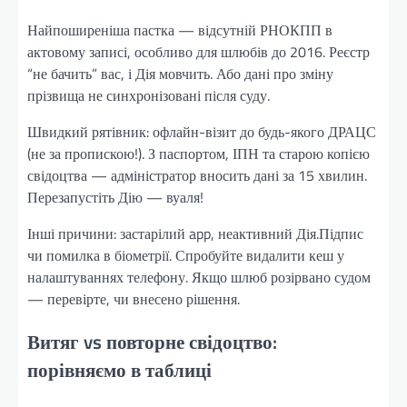
Найпоширеніша пастка — відсутній РНОКПП в
актовому записі, особливо для шлюбів до 2016. Реєстр
“не бачить” вас, і Дія мовчить. Або дані про зміну
прізвища не синхронізовані після суду.
Швидкий рятівник: офлайн-візит до будь-якого ДРАЦС
(не за пропискою!). З паспортом, ІПН та старою копією
свідоцтва — адміністратор вносить дані за 15 хвилин.
Перезапустіть Дію — вуаля!
Інші причини: застарілий app, неактивний Дія.Підпис
чи помилка в біометрії. Спробуйте видалити кеш у
налаштуваннях телефону. Якщо шлюб розірвано судом
— перевірте, чи внесено рішення.
Витяг vs повторне свідоцтво:
порівняємо в таблиці