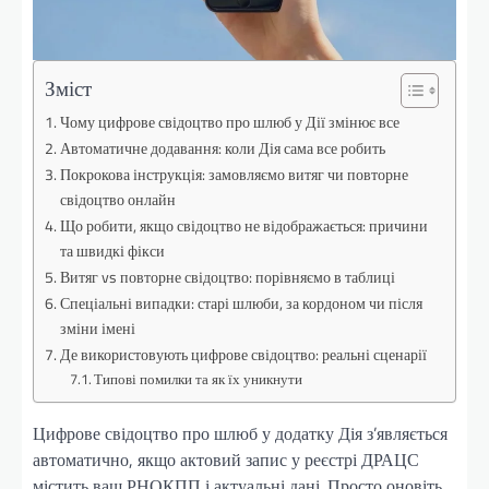
Зміст
Чому цифрове свідоцтво про шлюб у Дії змінює все
Автоматичне додавання: коли Дія сама все робить
Покрокова інструкція: замовляємо витяг чи повторне
свідоцтво онлайн
Що робити, якщо свідоцтво не відображається: причини
та швидкі фікси
Витяг vs повторне свідоцтво: порівняємо в таблиці
Спеціальні випадки: старі шлюби, за кордоном чи після
зміни імені
Де використовують цифрове свідоцтво: реальні сценарії
Типові помилки та як їх уникнути
Цифрове свідоцтво про шлюб у додатку Дія з’являється
автоматично, якщо актовий запис у реєстрі ДРАЦС
містить ваш РНОКПП і актуальні дані. Просто оновіть