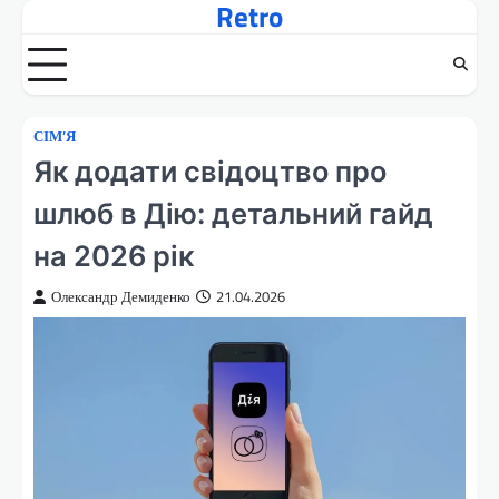
Retro
Перейти
до
вмісту
СІМ’Я
Як додати свідоцтво про
шлюб в Дію: детальний гайд
на 2026 рік
Олександр Демиденко
21.04.2026