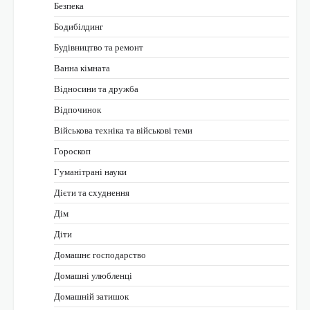
Безпека
Бодибілдинг
Будівництво та ремонт
Ванна кімната
Відносини та дружба
Відпочинок
Військова техніка та військові теми
Гороскоп
Гуманітрані науки
Дієти та схуднення
Дім
Діти
Домашнє господарство
Домашні улюбленці
Домашній затишок