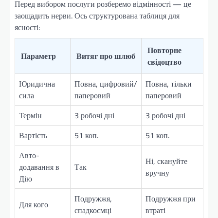
Перед вибором послуги розберемо відмінності — це
заощадить нерви. Ось структурована таблиця для
ясності:
Повторне
Параметр
Витяг про шлюб
свідоцтво
Юридична
Повна, цифровий/
Повна, тільки
сила
паперовий
паперовий
Термін
3 робочі дні
3 робочі дні
Вартість
51 коп.
51 коп.
Авто-
Ні, скануйте
додавання в
Так
вручну
Дію
Подружжя,
Подружжя при
Для кого
спадкоємці
втраті