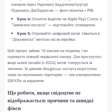
папером через Укрпошту (відділення/кур’єр).
Підпишіть Дія.Підписом — фото обличчя + PIN.
Крок 4:
Оплатіть (картою чи Apple Pay). Статус у
“Замовлені послуги” — відстежуйте сповіщення.
Крок 5:
Отримайте: цифровий витяг з’явиться в
“Документах” миттєво після обробки.
Цей процес займає 10 хвилин на подання, і ви
отримуєте повний еквівалент паперу. Для просунутих:
якщо шлюб онлайн (з 2024), витяг генерується за
хвилини. За даними diia.gov.ua, послуга недоступна
лише на окупованих територіях — там альтернативно
ЦНАПи за кордоном.
Що робити, якщо свідоцтво не
відображається: причини та швидкі
фікси