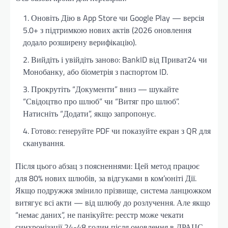
Оновіть Дію в App Store чи Google Play — версія
5.0+ з підтримкою нових актів (2026 оновлення
додало розширену верифікацію).
Вийдіть і увійдіть заново: BankID від Приват24 чи
Монобанку, або біометрія з паспортом ID.
Прокрутіть “Документи” вниз — шукайте
“Свідоцтво про шлюб” чи “Витяг про шлюб”.
Натисніть “Додати”, якщо запропонує.
Готово: генеруйте PDF чи показуйте екран з QR для
сканування.
Після цього абзац з поясненнями: Цей метод працює
для 80% нових шлюбів, за відгуками в ком’юніті Дії.
Якщо подружжя змінило прізвище, система ланцюжком
витягує всі акти — від шлюбу до розлучення. Але якщо
“немає даних”, не панікуйте: реєстр може чекати
синхронізації 24-48 годин після оновлення в ДРАЦС.