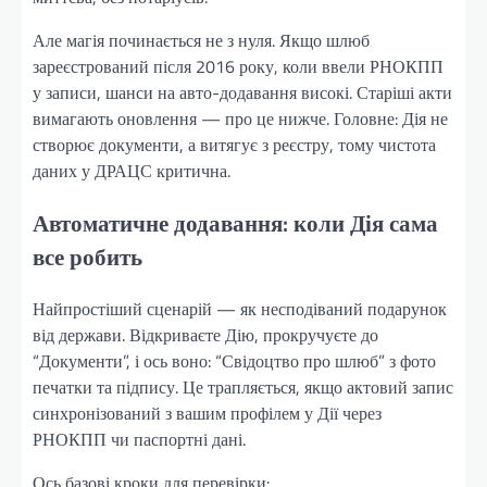
Але магія починається не з нуля. Якщо шлюб
зареєстрований після 2016 року, коли ввели РНОКПП
у записи, шанси на авто-додавання високі. Старіші акти
вимагають оновлення — про це нижче. Головне: Дія не
створює документи, а витягує з реєстру, тому чистота
даних у ДРАЦС критична.
Автоматичне додавання: коли Дія сама
все робить
Найпростіший сценарій — як несподіваний подарунок
від держави. Відкриваєте Дію, прокручуєте до
“Документи”, і ось воно: “Свідоцтво про шлюб” з фото
печатки та підпису. Це трапляється, якщо актовий запис
синхронізований з вашим профілем у Дії через
РНОКПП чи паспортні дані.
Ось базові кроки для перевірки: