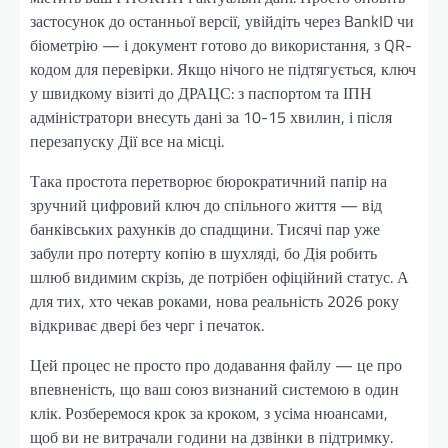
застосунок до останньої версії, увійдіть через BankID чи
біометрію — і документ готово до використання, з QR-
кодом для перевірки. Якщо нічого не підтягується, ключ
у швидкому візиті до ДРАЦС: з паспортом та ІПН
адміністратори внесуть дані за 10-15 хвилин, і після
перезапуску Дії все на місці.
Така простота перетворює бюрократичний папір на
зручний цифровий ключ до спільного життя — від
банківських рахунків до спадщини. Тисячі пар уже
забули про потерту копію в шухляді, бо Дія робить
шлюб видимим скрізь, де потрібен офіційний статус. А
для тих, хто чекав роками, нова реальність 2026 року
відкриває двері без черг і печаток.
Цей процес не просто про додавання файлу — це про
впевненість, що ваш союз визнаний системою в один
клік. Розберемося крок за кроком, з усіма нюансами,
щоб ви не витрачали години на дзвінки в підтримку.