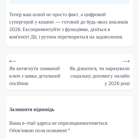
Тепер ваш шлюб не просто факт, а цифровий
супергерой у кишені — готовий до будь-яких викликів
2026. Експериментуйте з функціями, діліться в
ком’юніті Дії, і рутина перетвориться на задоволення.
Навігація
⟵
⟶
записів
Як витягнути зламаний
Як дізнатися, чи нарахували
ключ з замка: детальний
соціальну допомогу онлайн
посібник
у 2026 році
Залишити відповідь
Ваша e-mail адреса не оприлюднюватиметься.
Обов’язкові поля позначені
*