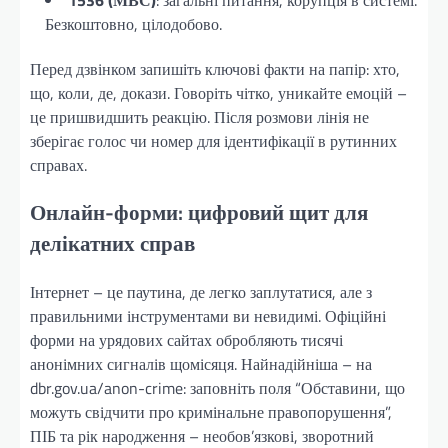
Безкоштовно, цілодобово.
Перед дзвінком запишіть ключові факти на папір: хто,
що, коли, де, докази. Говоріть чітко, уникайте емоцій –
це пришвидшить реакцію. Після розмови лінія не
зберігає голос чи номер для ідентифікації в рутинних
справах.
Онлайн-форми: цифровий щит для
делікатних справ
Інтернет – це паутина, де легко заплутатися, але з
правильними інструментами ви невидимі. Офіційні
форми на урядових сайтах обробляють тисячі
анонімних сигналів щомісяця. Найнадійніша – на
dbr.gov.ua/anon-crime: заповніть поля “Обставини, що
можуть свідчити про кримінальне правопорушення”,
ПІБ та рік народження – необов’язкові, зворотний