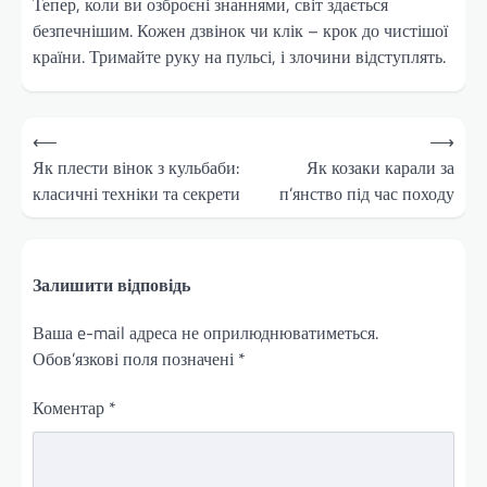
Тепер, коли ви озброєні знаннями, світ здається
безпечнішим. Кожен дзвінок чи клік – крок до чистішої
країни. Тримайте руку на пульсі, і злочини відступлять.
Навігація
⟵
⟶
записів
Як плести вінок з кульбаби:
Як козаки карали за
класичні техніки та секрети
п’янство під час походу
Залишити відповідь
Ваша e-mail адреса не оприлюднюватиметься.
Обов’язкові поля позначені
*
Коментар
*