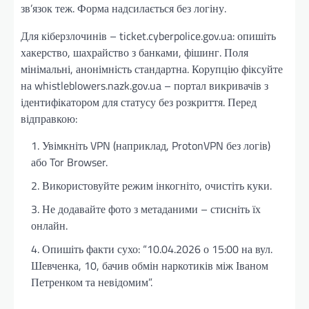
зв’язок теж. Форма надсилається без логіну.
Для кіберзлочинів – ticket.cyberpolice.gov.ua: опишіть
хакерство, шахрайство з банками, фішинг. Поля
мінімальні, анонімність стандартна. Корупцію фіксуйте
на whistleblowers.nazk.gov.ua – портал викривачів з
ідентифікатором для статусу без розкриття. Перед
відправкою:
Увімкніть VPN (наприклад, ProtonVPN без логів)
або Tor Browser.
Використовуйте режим інкогніто, очистіть куки.
Не додавайте фото з метаданими – стисніть їх
онлайн.
Опишіть факти сухо: “10.04.2026 о 15:00 на вул.
Шевченка, 10, бачив обмін наркотиків між Іваном
Петренком та невідомим”.