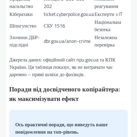
насильство
202
реагування
Кібератаки
ticket.cyberpolice.gov.ua
Експерти з IT
Національна
Шпигунство
СБУ 1516
безпека
Злочини ДБР-
Незалежна
dbr.gov.ua/anon-crime
підслідні
перевірка
Джерела даних: офіційний сайт npu.gov.ua та КПК
України. Ця таблиця показує, як не витрачати час
даремно – прямі шляхи до фахівців.
Поради від досвідченого копірайтера:
як максимізувати ефект
Ось практичні поради, що виведуть ваше
повідомлення на топ-рівень.