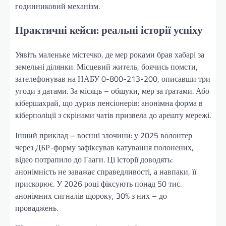
годинниковий механізм.
Практичні кейси: реальні історії успіху
Уявіть маленьке містечко, де мер роками брав хабарі за
земельні ділянки. Місцевий житель, боячись помсти,
зателефонував на НАБУ 0-800-213-200, описавши три
угоди з датами. За місяць – обшуки, мер за ґратами. Або
кібершахрай, що дурив пенсіонерів: анонімна форма в
кіберполіції з скрінами чатів призвела до арешту мережі.
Інший приклад – воєнні злочини: у 2025 волонтер
через ДБР-форму зафіксував катування полонених,
відео потрапило до Гааги. Ці історії доводять:
анонімність не заважає справедливості, а навпаки, її
прискорює. У 2026 році фіксують понад 50 тис.
анонімних сигналів щороку, 30% з них – до
проваджень.