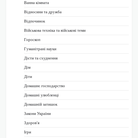
Ванна кімната
Відносини та дружба
Відпочинок
Військова техніка та військові теми
Гороскоп
Гуманітрані науки
Дієти та схуднення
Дім
Діти
Домашнє господарство
Домашні улюбленці
Домашній затишок
Закони України
Здоров'я
Ігри