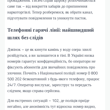
провадження. Тисячі справ щороку розпочинаються
саме так – від викриття хабарів до припинення
наркоторгівлі. Тепер розберемося, як обрати канал,
підготувати повідомлення та уникнути пасток.
Телефонні гарячі лінії: найшвидший
шлях без слідів
Дзвінок – це як кинути камінь у воду озера: хвилі
розійдуться, а ви залишитеся в тіні. В Україні низка
номерів гарантує конфіденційність, бо оператори не
фіксують абонентів для звичайних повідомлень про
злочини. Почніть з Національної поліції: номер 0 800
500 202 безкоштовний з будь-якого телефону, працює
24/7. Оператор вислухає, зареєструє та передасть
слідчим, якщо справа серйозна.
Для екстрених ситуацій – 102, де поліція приїде
негайно, але анонімність тут відносна: номер видно,