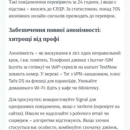
Такі повідомлення перевіряють за 24 години, і якщо є
підстава – вносять до ЄРДР. За статистикою, понад 70%
анонімних онлайн-сигналів призводять до перевірок.
Забезпечення повної анонімності:
хитрощі від профі
Анонімність – як маскування в лісі: один неправильний
крок, і вас помітять. Телефонні дзвінки з burner-SIM
(купіть за готівку) чи VoIP-сервісів на кшталт TextNow
ховають номер. У мережі – Tor з VPN-ланцюжком, плюс
Tails OS на флешці для параноїдів. Уникайте
домашнього Wi-Fi: йдіть у кафе чи бібліотеку.
Для просунутих: використовуйте Signal для
одноразових повідомлень, якщо є чатботи (перевірте на
сайтах). Ніколи не надсилайте з робочого email чи
соцмереж – алгоритми відстежують. Якщо злочин
стосується вас особисто, комбінуйте: спочатку дзвінок,