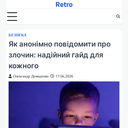
Retro
Перейти
до
вмісту
БЕЗПЕКА
Як анонімно повідомити про
злочин: надійний гайд для
кожного
Олександр Демиденко
17.04.2026