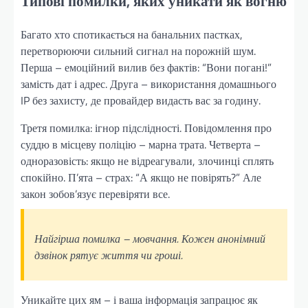
Типові помилки, яких уникати як вогню
Багато хто спотикається на банальних пастках,
перетворюючи сильний сигнал на порожній шум.
Перша – емоційний вилив без фактів: “Вони погані!”
замість дат і адрес. Друга – використання домашнього
IP без захисту, де провайдер видасть вас за годину.
Третя помилка: ігнор підслідності. Повідомлення про
суддю в місцеву поліцію – марна трата. Четверта –
одноразовість: якщо не відреагували, злочинці сплять
спокійно. П’ята – страх: “А якщо не повірять?” Але
закон зобов’язує перевіряти все.
Найгірша помилка – мовчання. Кожен анонімний
дзвінок рятує життя чи гроші.
Уникайте цих ям – і ваша інформація запрацює як