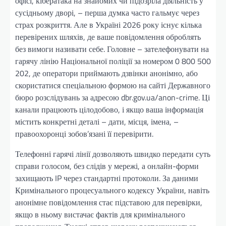
офісі, кібератака на знайомих чи підозріла діяльність у
сусідньому дворі, – перша думка часто гальмує через
страх розкриття. Але в Україні 2026 року існує кілька
перевірених шляхів, де ваше повідомлення оброблять
без вимоги називати себе. Головне – зателефонувати на
гарячу лінію Національної поліції за номером 0 800 500
202, де оператори приймають дзвінки анонімно, або
скористатися спеціальною формою на сайті Державного
бюро розслідувань за адресою dbr.gov.ua/anon-crime. Ці
канали працюють цілодобово, і якщо ваша інформація
містить конкретні деталі – дати, місця, імена, –
правоохоронці зобов’язані її перевірити.
Телефонні гарячі лінії дозволяють швидко передати суть
справи голосом, без слідів у мережі, а онлайн-форми
захищають IP через стандартні протоколи. За даними
Кримінального процесуального кодексу України, навіть
анонімне повідомлення стає підставою для перевірки,
якщо в ньому вистачає фактів для кримінального