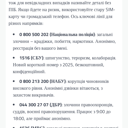
тож для невідкладних випадків називайте деталі без
ПІБ. Якщо йдете на ризик, використовуйте стару SIM-
карту чи громадський телефон. Ось ключові лінії для
різних напрямків:
0 800 500 202 (Національна поліція)
: загальні
злочини – крадіжки, побиття, наркотики. Анонімно,
реєстрація без вашого імені.
1516 (СБУ)
: шпигунство, тероризм, колаборація.
Новий короткий номер з 2025, безкоштовний,
конфіденційний.
0 800 213 200 (НАБУ)
: корупція чиновників
високого рівня. Анонімні дзвінки вітаються, з
захистом викривачів.
044 300 27 07 (ДБР)
: злочини правоохоронців,
суддів, воєнні правопорушення. Працює з 9:00 до
18:00, але приймає анонімно.
1536 (МВС)
: загальні питання, корупція в системі.