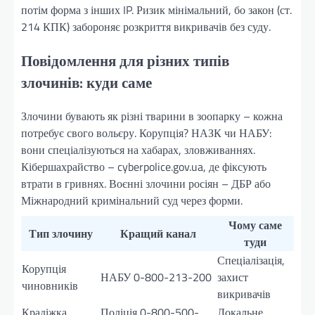
потім форма з інших IP. Ризик мінімальний, бо закон (ст.
214 КПК) забороняє розкриття викривачів без суду.
Повідомлення для різних типів
злочинів: куди саме
Злочини бувають як різні тварини в зоопарку – кожна
потребує свого вольєру. Корупція? НАЗК чи НАБУ:
вони спеціалізуються на хабарах, зловживаннях.
Кібершахрайство – cyberpolice.gov.ua, де фіксують
втрати в гривнях. Воєнні злочини росіян – ДБР або
Міжнародний кримінальний суд через форми.
Чому саме
Тип злочину
Кращий канал
туди
Спеціалізація,
Корупція
НАБУ 0-800-213-200
захист
чиновників
викривачів
Крадіжка,
Поліція 0-800-500-
Локальне