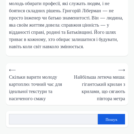
молодь обирати професії, які служать людям, і не
боятися складних рішень. Григорій Ліберман — не
просто інженер чи батько знаменитості. Він — людина,
яка своїм життям довела: справжня цінність — у
відданості справі, родині та Батьківщині. Його шлях
триває в кожному, хто обирає залишатися і будувати,
навіть коли світ навколо змінюється.
Навігація
⟵
⟶
записів
Скільки варити молоду
Найбільша летюча миша:
картоплю: точний час для
гігантський крилан з
ідеальної текстури та
крилами, що сягають
насиченого смаку
півтора метра
Пошук