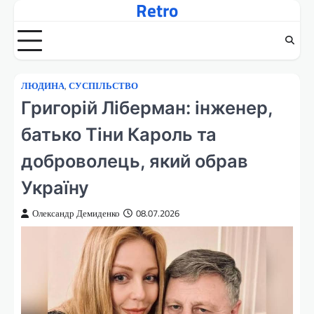
Retro
Перейти
до
вмісту
ЛЮДИНА
,
СУСПІЛЬСТВО
Григорій Ліберман: інженер,
батько Тіни Кароль та
доброволець, який обрав
Україну
Олександр Демиденко
08.07.2026