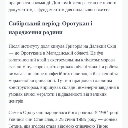
працювати в команді. Диплом інженера став не просто
документом, а фундаментом для подальшого життя.
Сибірський період: Оротукан і
народження родини
Після інституту доля кинула Григорія на Далекий Схід
— до Оротукана в Магаданській області. Це був
золотоносний край з екстремальним кліматом: морози
сягали мінус сорока, літо тривало лічені тижні, а робота
вимагала не лише професійних навичок, а й фізичної та
моральної витривалості. Тут він працював головним
конструктором, вирішував складні інженерні завдання в
умовах вічної мерзлоти і віддаленості від великих
центрів.
Саме в Оротукані народилася його родина. У 1981 році
з’явився син Станіслав, а 25 січня 1985 року — донька
Тетяна, яка згодом стала відомою співачкою Тіною