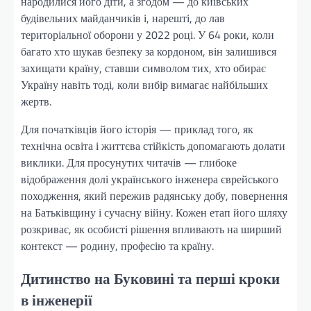
народилися його діти, а згодом — до київських
будівельних майданчиків і, нарешті, до лав
територіальної оборони у 2022 році. У 64 роки, коли
багато хто шукав безпеку за кордоном, він залишився
захищати країну, ставши символом тих, хто обирає
Україну навіть тоді, коли вибір вимагає найбільших
жертв.
Для початківців його історія — приклад того, як
технічна освіта і життєва стійкість допомагають долати
виклики. Для просунутих читачів — глибоке
відображення долі українського інженера єврейського
походження, який пережив радянську добу, повернення
на Батьківщину і сучасну війну. Кожен етап його шляху
розкриває, як особисті рішення впливають на ширший
контекст — родину, професію та країну.
Дитинство на Буковині та перші кроки
в інженерії