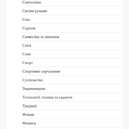
Сантехніка
Своїми руками
Секс
Серіали
Символіка та значення
Сім’я
Соки
Спорт
Спортивне харчування
Суспільство
Тваринництво
Технології, техніка та гаджети
Традиції
Фільми
Фінанси