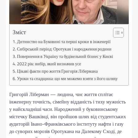
Зміст
Дитинство на Буковині та перші кроки в інженерії
Сибірський період: Оротукан і народження родини
Повернення в Україну та будівельний бізнес у Києві
2022 рік: вибір, який визначив усе
Цікаві факти про життя Григорія Лібермана
Уроки та спадщина: що ми можемо взяти з його шляху
Григорій Ліберман — людина, чиє життя сплітає
інженерну точність, сімейну відданість і тиху мужність
у найскладніші часи. Народжений у буковинському
містечку Вашківці, він пройшов шлях від студентських
аудиторій Івано-Франківського інституту нафти і газу
до суворих морозів Оротукана на Далекому Сході, де