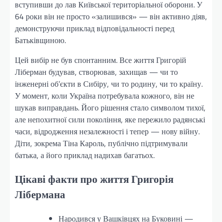
вступивши до лав Київської територіальної оборони. У
64 роки він не просто «залишився» — він активно діяв,
демонструючи приклад відповідальності перед
Батьківщиною.
Цей вибір не був спонтанним. Все життя Григорій
Ліберман будував, створював, захищав — чи то
інженерні об’єкти в Сибіру, чи то родину, чи то країну.
У момент, коли Україна потребувала кожного, він не
шукав виправдань. Його рішення стало символом тихої,
але непохитної сили покоління, яке пережило радянські
часи, відродження незалежності і тепер — нову війну.
Діти, зокрема Тіна Кароль, публічно підтримували
батька, а його приклад надихав багатьох.
Цікаві факти про життя Григорія
Лібермана
Народився у Вашківцях на Буковині —