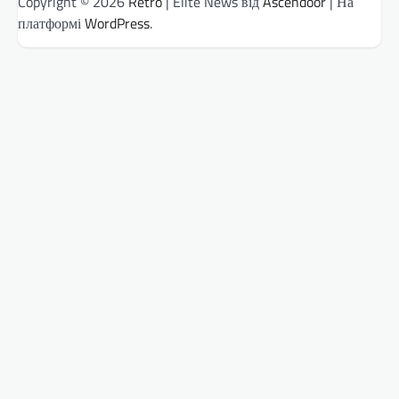
Copyright © 2026
Retro
| Elite News від
Ascendoor
| На
платформі
WordPress
.