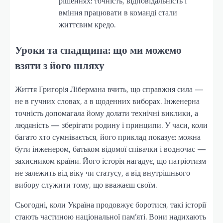
рішеннях: точність, відповідальність і
вміння працювати в команді стали
життєвим кредо.
Уроки та спадщина: що ми можемо
взяти з його шляху
Життя Григорія Лібермана вчить, що справжня сила —
не в гучних словах, а в щоденних виборах. Інженерна
точність допомагала йому долати технічні виклики, а
людяність — зберігати родину і принципи. У часи, коли
багато хто сумнівається, його приклад показує: можна
бути інженером, батьком відомої співачки і водночас —
захисником країни. Його історія нагадує, що патріотизм
не залежить від віку чи статусу, а від внутрішнього
вибору служити тому, що вважаєш своїм.
Сьогодні, коли Україна продовжує боротися, такі історії
стають частиною національної пам’яті. Вони надихають