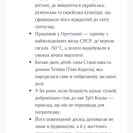
регіоні, де змішуються українська,
румунська та єврейська культури, що
сформувало його відкритий до світу
світогляд.
Працював у Оротукані — одному з
найхолодніших місць СРСР, де морози
сягали -50°C, а золото видобували в
умовах вічної мерзлоти.
Батько двох дітей: сина Станіслава та
доньки Тетяни (Тіни Кароль), яка
народилася саме в сибірському засланні
долі.
У 64 роки, коли більшість шукає спокій,
добровільно став до лав ТрО Києва —
приклад, що вік не перешкода для
патріотизму.
Його інженерний досвід допомагав не
лише в будівництві, а й у життєвих