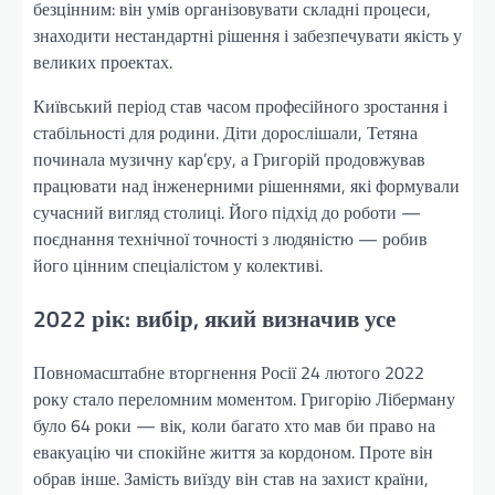
безцінним: він умів організовувати складні процеси,
знаходити нестандартні рішення і забезпечувати якість у
великих проектах.
Київський період став часом професійного зростання і
стабільності для родини. Діти дорослішали, Тетяна
починала музичну кар’єру, а Григорій продовжував
працювати над інженерними рішеннями, які формували
сучасний вигляд столиці. Його підхід до роботи —
поєднання технічної точності з людяністю — робив
його цінним спеціалістом у колективі.
2022 рік: вибір, який визначив усе
Повномасштабне вторгнення Росії 24 лютого 2022
року стало переломним моментом. Григорію Ліберману
було 64 роки — вік, коли багато хто мав би право на
евакуацію чи спокійне життя за кордоном. Проте він
обрав інше. Замість виїзду він став на захист країни,