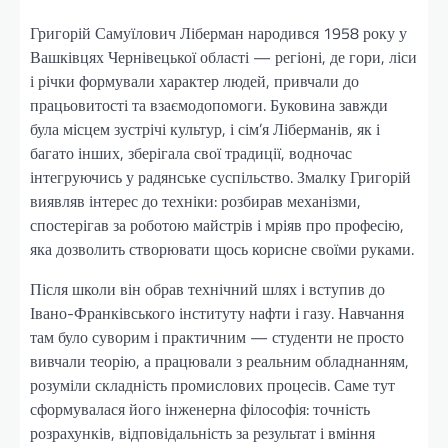
Григорій Самуїлович Ліберман народився 1958 року у
Вашківцях Чернівецької області — регіоні, де гори, ліси
і річки формували характер людей, привчали до
працьовитості та взаємодопомоги. Буковина завжди
була місцем зустрічі культур, і сім’я Ліберманів, як і
багато інших, зберігала свої традиції, водночас
інтегруючись у радянське суспільство. Змалку Григорій
виявляв інтерес до техніки: розбирав механізми,
спостерігав за роботою майстрів і мріяв про професію,
яка дозволить створювати щось корисне своїми руками.
Після школи він обрав технічний шлях і вступив до
Івано-Франківського інституту нафти і газу. Навчання
там було суворим і практичним — студенти не просто
вивчали теорію, а працювали з реальним обладнанням,
розуміли складність промислових процесів. Саме тут
сформувалася його інженерна філософія: точність
розрахунків, відповідальність за результат і вміння