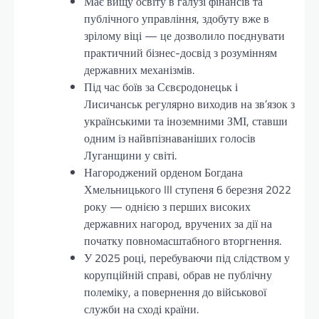
Має вищу освіту в галузі фінансів та
публічного управління, здобуту вже в
зрілому віці — це дозволило поєднувати
практичний бізнес-досвід з розумінням
державних механізмів.
Під час боїв за Сєвєродонецьк і
Лисичанськ регулярно виходив на зв’язок з
українськими та іноземними ЗМІ, ставши
одним із найвпізнаваніших голосів
Луганщини у світі.
Нагороджений орденом Богдана
Хмельницького III ступеня 6 березня 2022
року — однією з перших високих
державних нагород, вручених за дії на
початку повномасштабного вторгнення.
У 2025 році, перебуваючи під слідством у
корупційній справі, обрав не публічну
полеміку, а повернення до військової
служби на сході країни.