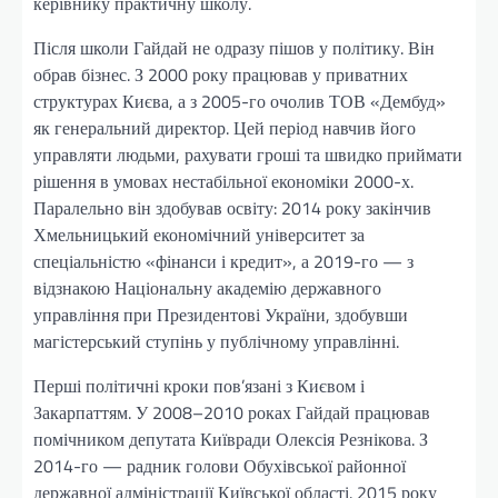
керівнику практичну школу.
Після школи Гайдай не одразу пішов у політику. Він
обрав бізнес. З 2000 року працював у приватних
структурах Києва, а з 2005-го очолив ТОВ «Дембуд»
як генеральний директор. Цей період навчив його
управляти людьми, рахувати гроші та швидко приймати
рішення в умовах нестабільної економіки 2000-х.
Паралельно він здобував освіту: 2014 року закінчив
Хмельницький економічний університет за
спеціальністю «фінанси і кредит», а 2019-го — з
відзнакою Національну академію державного
управління при Президентові України, здобувши
магістерський ступінь у публічному управлінні.
Перші політичні кроки пов’язані з Києвом і
Закарпаттям. У 2008–2010 роках Гайдай працював
помічником депутата Київради Олексія Резнікова. З
2014-го — радник голови Обухівської районної
державної адміністрації Київської області. 2015 року