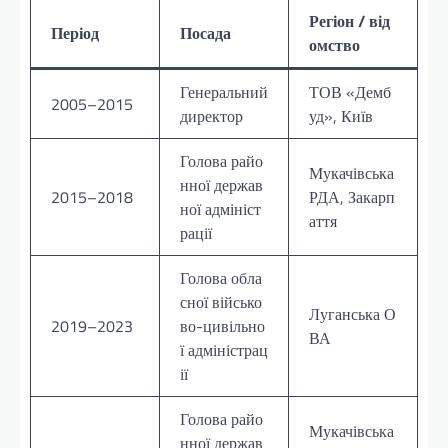
Регіон / від
Період
Посада
омство
Генеральний
ТОВ «Демб
2005–2015
директор
уд», Київ
Голова райо
Мукачівська
нної держав
2015–2018
РДА, Закарп
ної адмініст
аття
рації
Голова обла
сної військо
Луганська О
2019–2023
во-цивільно
ВА
ї адміністрац
ії
Голова райо
Мукачівська
нної держав