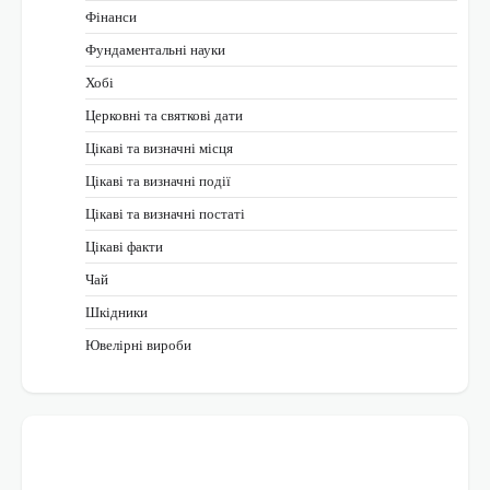
Фінанси
Фундаментальні науки
Хобі
Церковні та святкові дати
Цікаві та визначні місця
Цікаві та визначні події
Цікаві та визначні постаті
Цікаві факти
Чай
Шкідники
Ювелірні вироби