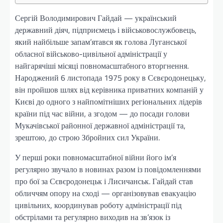
Сергій Володимирович Гайдай — український
державний діяч, підприємець і військовослужбовець,
який найбільше запам’ятався як голова Луганської
обласної військово-цивільної адміністрації у
найгарячіші місяці повномасштабного вторгнення.
Народжений 6 листопада 1975 року в Сєвєродонецьку,
він пройшов шлях від керівника приватних компаній у
Києві до одного з найпомітніших регіональних лідерів
країни під час війни, а згодом — до посади голови
Мукачівської районної державної адміністрації та,
зрештою, до строю Збройних сил України.
У перші роки повномасштабної війни його ім’я
регулярно звучало в новинах разом із повідомленнями
про бої за Сєвєродонецьк і Лисичанськ. Гайдай став
обличчям опору на сході — організовував евакуацію
цивільних, координував роботу адміністрації під
обстрілами та регулярно виходив на зв’язок із