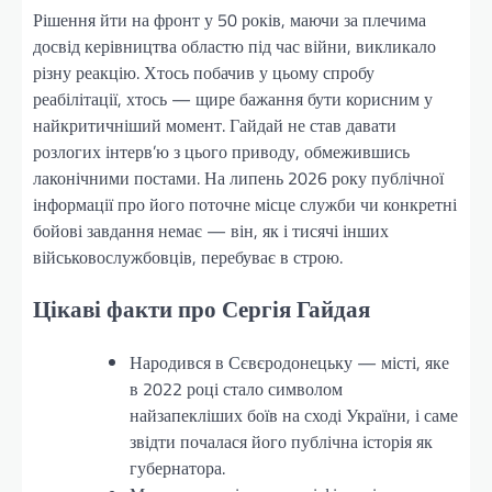
Рішення йти на фронт у 50 років, маючи за плечима
досвід керівництва областю під час війни, викликало
різну реакцію. Хтось побачив у цьому спробу
реабілітації, хтось — щире бажання бути корисним у
найкритичніший момент. Гайдай не став давати
розлогих інтерв’ю з цього приводу, обмежившись
лаконічними постами. На липень 2026 року публічної
інформації про його поточне місце служби чи конкретні
бойові завдання немає — він, як і тисячі інших
військовослужбовців, перебуває в строю.
Цікаві факти про Сергія Гайдая
Народився в Сєвєродонецьку — місті, яке
в 2022 році стало символом
найзапекліших боїв на сході України, і саме
звідти почалася його публічна історія як
губернатора.