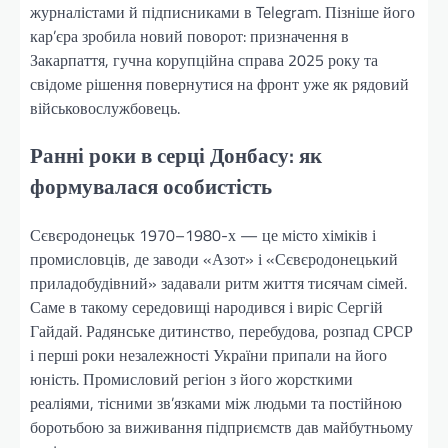
журналістами й підписниками в Telegram. Пізніше його
кар’єра зробила новий поворот: призначення в
Закарпаття, гучна корупційна справа 2025 року та
свідоме рішення повернутися на фронт уже як рядовий
військовослужбовець.
Ранні роки в серці Донбасу: як
формувалася особистість
Сєвєродонецьк 1970–1980-х — це місто хіміків і
промисловців, де заводи «Азот» і «Сєвєродонецький
приладобудівний» задавали ритм життя тисячам сімей.
Саме в такому середовищі народився і виріс Сергій
Гайдай. Радянське дитинство, перебудова, розпад СРСР
і перші роки незалежності України припали на його
юність. Промисловий регіон з його жорсткими
реаліями, тісними зв’язками між людьми та постійною
боротьбою за виживання підприємств дав майбутньому