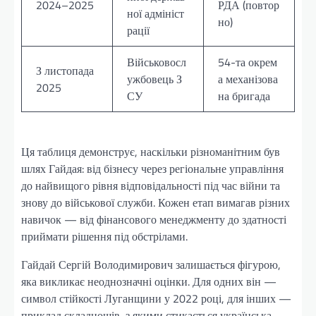
2024–2025
РДА (повтор
ної адмініст
но)
рації
Військовосл
54-та окрем
З листопада
ужбовець З
а механізова
2025
СУ
на бригада
Ця таблиця демонструє, наскільки різноманітним був
шлях Гайдая: від бізнесу через регіональне управління
до найвищого рівня відповідальності під час війни та
знову до військової служби. Кожен етап вимагав різних
навичок — від фінансового менеджменту до здатності
приймати рішення під обстрілами.
Гайдай Сергій Володимирович залишається фігурою,
яка викликає неоднозначні оцінки. Для одних він —
символ стійкості Луганщини у 2022 році, для інших —
приклад складнощів, з якими стикається українська