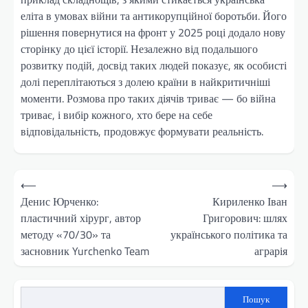
еліта в умовах війни та антикорупційної боротьби. Його
рішення повернутися на фронт у 2025 році додало нову
сторінку до цієї історії. Незалежно від подальшого
розвитку подій, досвід таких людей показує, як особисті
долі переплітаються з долею країни в найкритичніші
моменти. Розмова про таких діячів триває — бо війна
триває, і вибір кожного, хто бере на себе
відповідальність, продовжує формувати реальність.
Навігація
⟵
⟶
записів
Денис Юрченко:
Кириленко Іван
пластичний хірург, автор
Григорович: шлях
методу «70/30» та
українського політика та
засновник Yurchenko Team
аграрія
Пошук