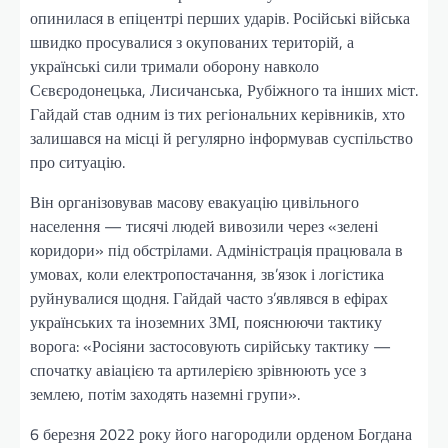
опинилася в епіцентрі перших ударів. Російські війська
швидко просувалися з окупованих територій, а
українські сили тримали оборону навколо
Сєвєродонецька, Лисичанська, Рубіжного та інших міст.
Гайдай став одним із тих регіональних керівників, хто
залишався на місці й регулярно інформував суспільство
про ситуацію.
Він організовував масову евакуацію цивільного
населення — тисячі людей вивозили через «зелені
коридори» під обстрілами. Адміністрація працювала в
умовах, коли електропостачання, зв’язок і логістика
руйнувалися щодня. Гайдай часто з’являвся в ефірах
українських та іноземних ЗМІ, пояснюючи тактику
ворога: «Росіяни застосовують сирійську тактику —
спочатку авіацією та артилерією зрівнюють усе з
землею, потім заходять наземні групи».
6 березня 2022 року його нагородили орденом Богдана