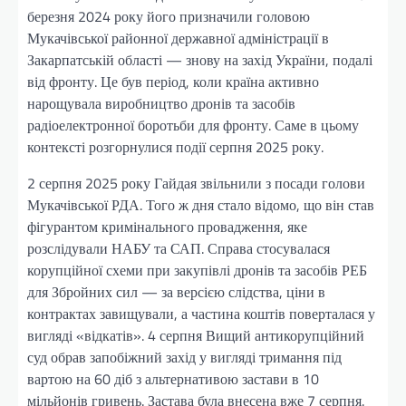
березня 2024 року його призначили головою
Мукачівської районної державної адміністрації в
Закарпатській області — знову на захід України, подалі
від фронту. Це був період, коли країна активно
нарощувала виробництво дронів та засобів
радіоелектронної боротьби для фронту. Саме в цьому
контексті розгорнулися події серпня 2025 року.
2 серпня 2025 року Гайдая звільнили з посади голови
Мукачівської РДА. Того ж дня стало відомо, що він став
фігурантом кримінального провадження, яке
розслідували НАБУ та САП. Справа стосувалася
корупційної схеми при закупівлі дронів та засобів РЕБ
для Збройних сил — за версією слідства, ціни в
контрактах завищували, а частина коштів поверталася у
вигляді «відкатів». 4 серпня Вищий антикорупційний
суд обрав запобіжний захід у вигляді тримання під
вартою на 60 діб з альтернативою застави в 10
мільйонів гривень. Застава була внесена вже 7 серпня.