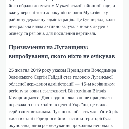
його обрали депутатом Мукачівської районної ради, а
вже у вересні того ж року він очолив Мукачівську
районну державну адміністрацію. Це був період, коли
центральна влада активно залучала нових людей з
бізнесу та регіонів для посилення вертикалі.
Призначення на Луганщину:
випробування, якого ніхто не очікував
25 жовтня 2019 року указом Президента Володимира
Зеленського Сергій Гайдай став головою Луганської
обласної державної адміністрації — 15-м керівником
регіону за роки незалежності. Він замінив Віталія
Комарницького. Для людини, яка раніше працювала
переважно на заході та в центрі України, це стало
серйозним викликом. Луганська область уже п’ятий рік
жила в стані гібридної війни: частина території була
окупована, лінія розмежування проходила неподалік