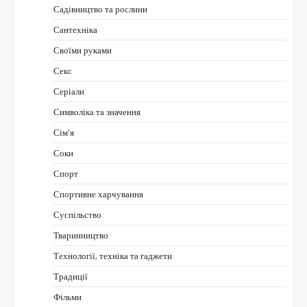
Садівництво та рослини
Сантехніка
Своїми руками
Секс
Серіали
Символіка та значення
Сім’я
Соки
Спорт
Спортивне харчування
Суспільство
Тваринництво
Технології, техніка та гаджети
Традиції
Фільми