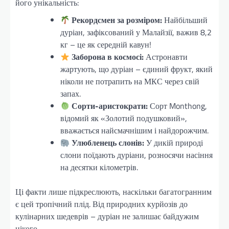
його унікальність:
Рекордсмен за розміром:
Найбільший
дуріан, зафіксований у Малайзії, важив 8,2
кг – це як середній кавун!
Заборона в космосі:
Астронавти
жартують, що дуріан – єдиний фрукт, який
ніколи не потрапить на МКС через свій
запах.
Сорти-аристократи:
Сорт Monthong,
відомий як «Золотий подушковий»,
вважається найсмачнішим і найдорожчим.
Улюбленець слонів:
У дикій природі
слони поїдають дуріани, розносячи насіння
на десятки кілометрів.
Ці факти лише підкреслюють, наскільки багатогранним
є цей тропічний плід. Від природних курйозів до
кулінарних шедеврів – дуріан не залишає байдужим
нікого.