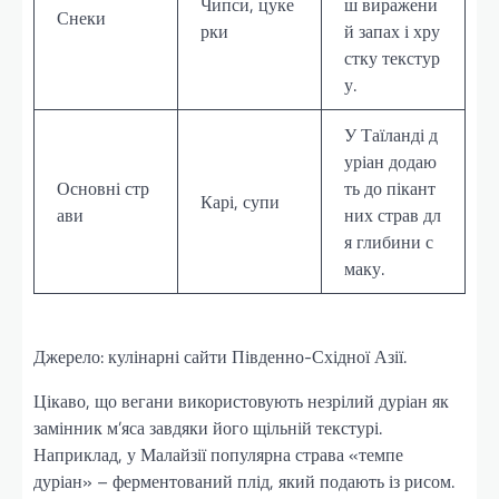
Чипси, цуке
ш виражени
Снеки
рки
й запах і хру
стку текстур
у.
У Таїланді д
уріан додаю
Основні стр
ть до пікант
Карі, супи
ави
них страв дл
я глибини с
маку.
Джерело: кулінарні сайти Південно-Східної Азії.
Цікаво, що вегани використовують незрілий дуріан як
замінник м’яса завдяки його щільній текстурі.
Наприклад, у Малайзії популярна страва «темпе
дуріан» – ферментований плід, який подають із рисом.