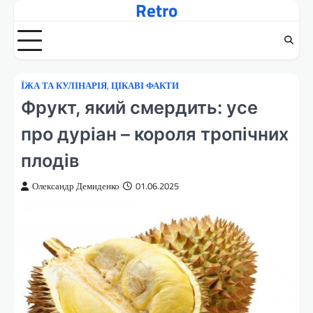
Retro
Перейти
до
вмісту
ЇЖА ТА КУЛІНАРІЯ
,
ЦІКАВІ ФАКТИ
Фрукт, який смердить: усе
про дуріан – короля тропічних
плодів
Олександр Демиденко
01.06.2025