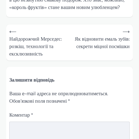
«король фруктів» стане вашим новим улюбленцем?
Навігація
⟵
⟶
записів
Найдорожчий Мерседес:
Як відновити емаль зубів:
розкіш, технології та
секрети міцної посмішки
ексклюзивність
Залишити відповідь
Ваша e-mail адреса не оприлюднюватиметься.
Обов’язкові поля позначені
*
Коментар
*