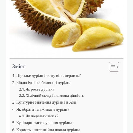
Зміст
Що таке дуріан і чому він смердить?
Біологічні особливості дуріана
Як росте дуріан?
Хімічний склад і поживна цінність
Культурне значення дуріана в Азії
Як обрати та вживати дуріан?
Як подолати запах?
Кулінарні застосування дуріана
Користь і потенційна шкода дуріана