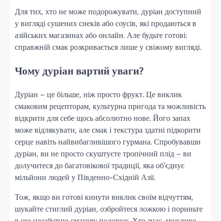
Для тих, хто не може подорожувати, дуріан доступний
у вигляді сушених снеків або соусів, які продаються в
азійських магазинах або онлайн. Але будьте готові:
справжній смак розкривається лише у свіжому вигляді.
Чому дуріан вартий уваги?
Дуріан – це більше, ніж просто фрукт. Це виклик
смаковим рецепторам, культурна пригода та можливість
відкрити для себе щось абсолютно нове. Його запах
може відлякувати, але смак і текстура здатні підкорити
серце навіть найвибагливішого гурмана. Спробувавши
дуріан, ви не просто скуштуєте тропічний плід – ви
долучитеся до багатовікової традиції, яка об’єднує
мільйони людей у Південно-Східній Азії.
Тож, якщо ви готові кинути виклик своїм відчуттям,
шукайте стиглий дуріан, озбройтеся ложкою і пориньте
в цю незабутню смакову подорож. Хто знає, можливо,