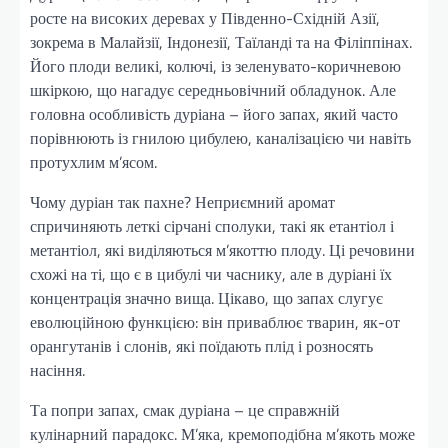
росте на високих деревах у Південно-Східній Азії,
зокрема в Малайзії, Індонезії, Таїланді та на Філіппінах.
Його плоди великі, колючі, із зеленувато-коричневою
шкіркою, що нагадує середньовічний обладунок. Але
головна особливість дуріана – його запах, який часто
порівнюють із гнилою цибулею, каналізацією чи навіть
протухлим м’ясом.
Чому дуріан так пахне? Неприємний аромат
спричиняють леткі сірчані сполуки, такі як етантіол і
метантіол, які виділяються м’якоттю плоду. Ці речовини
схожі на ті, що є в цибулі чи часнику, але в дуріані їх
концентрація значно вища. Цікаво, що запах слугує
еволюційною функцією: він приваблює тварин, як-от
орангутанів і слонів, які поїдають плід і розносять
насіння.
Та попри запах, смак дуріана – це справжній
кулінарний парадокс. М’яка, кремоподібна м’якоть може