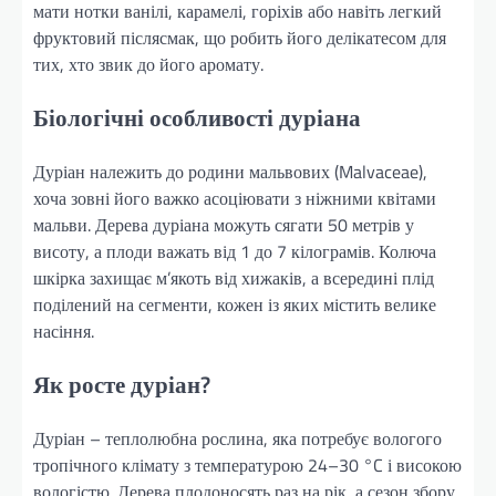
мати нотки ванілі, карамелі, горіхів або навіть легкий
фруктовий післясмак, що робить його делікатесом для
тих, хто звик до його аромату.
Біологічні особливості дуріана
Дуріан належить до родини мальвових (Malvaceae),
хоча зовні його важко асоціювати з ніжними квітами
мальви. Дерева дуріана можуть сягати 50 метрів у
висоту, а плоди важать від 1 до 7 кілограмів. Колюча
шкірка захищає м’якоть від хижаків, а всередині плід
поділений на сегменти, кожен із яких містить велике
насіння.
Як росте дуріан?
Дуріан – теплолюбна рослина, яка потребує вологого
тропічного клімату з температурою 24–30 °C і високою
вологістю. Дерева плодоносять раз на рік, а сезон збору