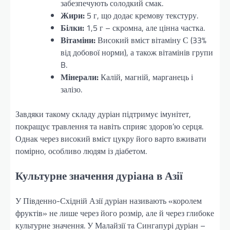
забезпечують солодкий смак.
Жири:
5 г, що додає кремову текстуру.
Білки:
1,5 г – скромна, але цінна частка.
Вітаміни:
Високий вміст вітаміну С (33%
від добової норми), а також вітамінів групи
B.
Мінерали:
Калій, магній, марганець і
залізо.
Завдяки такому складу дуріан підтримує імунітет,
покращує травлення та навіть сприяє здоров’ю серця.
Однак через високий вміст цукру його варто вживати
помірно, особливо людям із діабетом.
Культурне значення дуріана в Азії
У Південно-Східній Азії дуріан називають «королем
фруктів» не лише через його розмір, але й через глибоке
культурне значення. У Малайзії та Сингапурі дуріан –