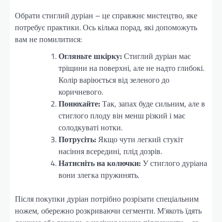
Обрати стиглий дуріан – це справжнє мистецтво, яке
потребує практики. Ось кілька порад, які допоможуть
вам не помилитися:
Огляньте шкірку:
Стиглий дуріан має
тріщини на поверхні, але не надто глибокі.
Колір варіюється від зеленого до
коричневого.
Понюхайте:
Так, запах буде сильним, але в
стиглого плоду він менш різкий і має
солодкуваті нотки.
Потрусіть:
Якщо чути легкий стукіт
насіння всередині, плід дозрів.
Натисніть на колючки:
У стиглого дуріана
вони злегка пружинять.
Після покупки дуріан потрібно розрізати спеціальним
ножем, обережно розкриваючи сегменти. М’якоть їдять