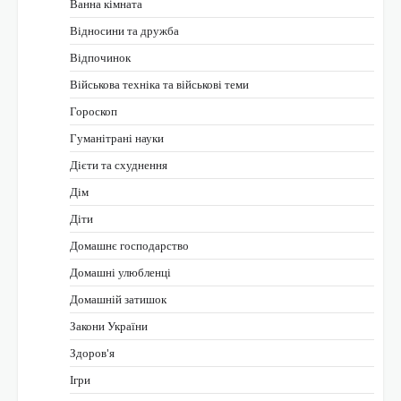
Ванна кімната
Відносини та дружба
Відпочинок
Військова техніка та військові теми
Гороскоп
Гуманітрані науки
Дієти та схуднення
Дім
Діти
Домашнє господарство
Домашні улюбленці
Домашній затишок
Закони України
Здоров'я
Ігри