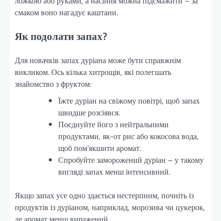
ложкою або руками, а насіння можна підсмажити – за
смаком воно нагадує каштани.
Як подолати запах?
Для новачків запах дуріана може бути справжнім
викликом. Ось кілька хитрощів, які полегшать
знайомство з фруктом:
Їжте дуріан на свіжому повітрі, щоб запах
швидше розсіявся.
Поєднуйте його з нейтральними
продуктами, як-от рис або кокосова вода,
щоб пом’якшити аромат.
Спробуйте заморожений дуріан – у такому
вигляді запах менш інтенсивний.
Якщо запах усе одно здається нестерпним, почніть із
продуктів із дуріаном, наприклад, морозива чи цукерок,
де аромат менш виражений.