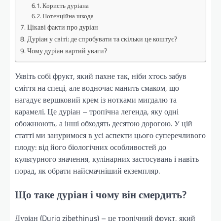
Користь дуріана
Потенційна шкода
Цікаві факти про дуріан
Дуріан у світі: де спробувати та скільки це коштує?
Чому дуріан вартий уваги?
Уявіть собі фрукт, який пахне так, ніби хтось забув
сміття на спеці, але водночас манить смаком, що
нагадує вершковий крем із нотками мигдалю та
карамелі. Це дуріан – тропічна легенда, яку одні
обожнюють, а інші обходять десятою дорогою. У цій
статті ми зануримося в усі аспекти цього суперечливого
плоду: від його біологічних особливостей до
культурного значення, кулінарних застосувань і навіть
порад, як обрати найсмачніший екземпляр.
Що таке дуріан і чому він смердить?
Дуріан (Durio zibethinus) – це тропічний фрукт, який