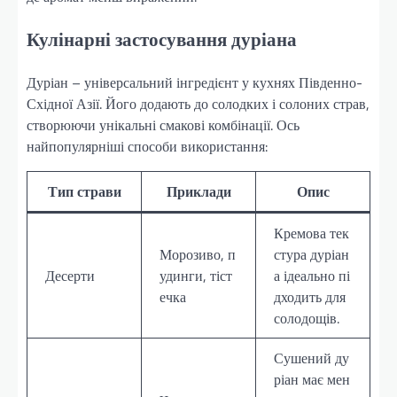
Кулінарні застосування дуріана
Дуріан – універсальний інгредієнт у кухнях Південно-
Східної Азії. Його додають до солодких і солоних страв,
створюючи унікальні смакові комбінації. Ось
найпопулярніші способи використання:
Тип страви
Приклади
Опис
Кремова тек
Морозиво, п
стура дуріан
Десерти
удинги, тіст
а ідеально пі
ечка
дходить для
солодощів.
Сушений ду
ріан має мен