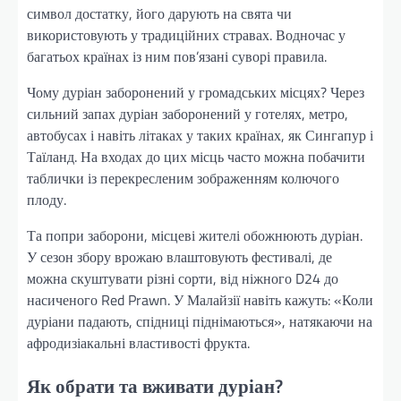
символ достатку, його дарують на свята чи
використовують у традиційних стравах. Водночас у
багатьох країнах із ним пов’язані суворі правила.
Чому дуріан заборонений у громадських місцях? Через
сильний запах дуріан заборонений у готелях, метро,
автобусах і навіть літаках у таких країнах, як Сингапур і
Таїланд. На входах до цих місць часто можна побачити
таблички із перекресленим зображенням колючого
плоду.
Та попри заборони, місцеві жителі обожнюють дуріан.
У сезон збору врожаю влаштовують фестивалі, де
можна скуштувати різні сорти, від ніжного D24 до
насиченого Red Prawn. У Малайзії навіть кажуть: «Коли
дуріани падають, спідниці піднімаються», натякаючи на
афродизіакальні властивості фрукта.
Як обрати та вживати дуріан?