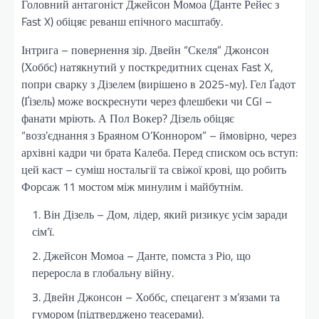
Головний антагоніст Джейсон Момоа (Данте Рейес з
Fast X) обіцяє реванш епічного масштабу.
Інтрига – повернення зір. Двейн “Скеля” Джонсон
(Хоббс) натякнутий у посткредитних сценах Fast X,
попри сварку з Дізелем (вирішено в 2025-му). Гел Ґадот
(Ґізель) може воскреснути через флешбеки чи CGI –
фанати мріють. А Пол Вокер? Дізель обіцяє
“возз’єднання з Браяном О’Коннором” – ймовірно, через
архівні кадри чи брата Калеба. Перед списком ось вступ:
цей каст – суміш ностальгії та свіжої крові, що робить
Форсаж 11 мостом між минулим і майбутнім.
Він Дізель – Дом, лідер, який ризикує усім заради
сім’ї.
Джейсон Момоа – Данте, помста з Ріо, що
переросла в глобальну війну.
Двейн Джонсон – Хоббс, спецагент з м’язами та
гумором (підтверджено теасерами).