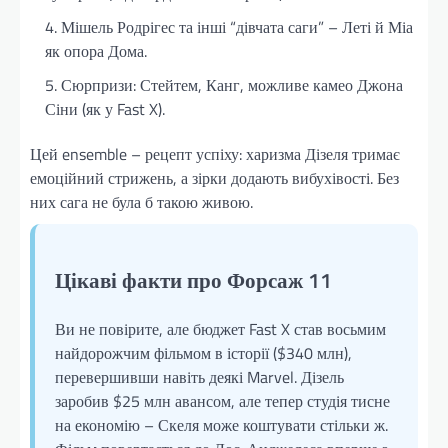
Мішель Родрігес та інші “дівчата саги” – Леті й Міа
як опора Дома.
Сюрпризи: Стейтем, Канг, можливе камео Джона
Сіни (як у Fast X).
Цей ensemble – рецепт успіху: харизма Дізеля тримає
емоційний стрижень, а зірки додають вибухівості. Без
них сага не була б такою живою.
Цікаві факти про Форсаж 11
Ви не повірите, але бюджет Fast X став восьмим
найдорожчим фільмом в історії ($340 млн),
перевершивши навіть деякі Marvel. Дізель
заробив $25 млн авансом, але тепер студія тисне
на економію – Скеля може коштувати стільки ж.