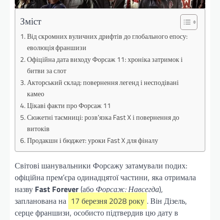
Зміст
Від скромних вуличних дрифтів до глобального епосу:
еволюція франшизи
Офіційна дата виходу Форсаж 11: хроніка затримок і
битви за слот
Акторський склад: повернення легенд і несподівані
камео
Цікаві факти про Форсаж 11
Сюжетні таємниці: розв’язка Fast X і повернення до
витоків
Продакшн і бюджет: уроки Fast X для фіналу
Світові шанувальники Форсажу затамували подих:
офіційна прем’єра одинадцятої частини, яка отримала
назву
Fast Forever
(або
Форсаж: Навсегда
),
запланована на
17 березня 2028 року
. Він Дізель,
серце франшизи, особисто підтвердив цю дату в