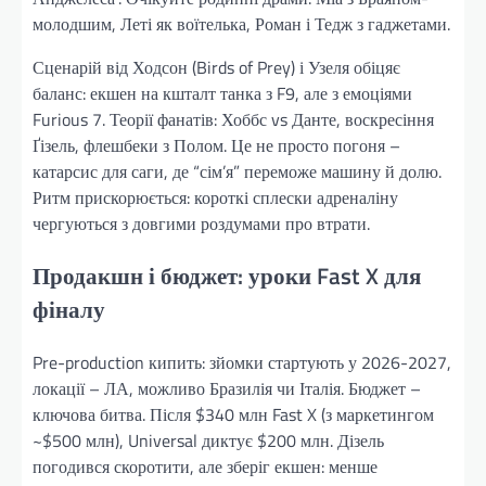
молодшим, Леті як воїтелька, Роман і Тедж з гаджетами.
Сценарій від Ходсон (Birds of Prey) і Узеля обіцяє
баланс: екшен на кшталт танка з F9, але з емоціями
Furious 7. Теорії фанатів: Хоббс vs Данте, воскресіння
Ґізель, флешбеки з Полом. Це не просто погоня –
катарсис для саги, де “сім’я” переможе машину й долю.
Ритм прискорюється: короткі сплески адреналіну
чергуються з довгими роздумами про втрати.
Продакшн і бюджет: уроки Fast X для
фіналу
Pre-production кипить: зйомки стартують у 2026-2027,
локації – ЛА, можливо Бразилія чи Італія. Бюджет –
ключова битва. Після $340 млн Fast X (з маркетингом
~$500 млн), Universal диктує $200 млн. Дізель
погодився скоротити, але зберіг екшен: менше