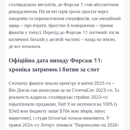
голлівудських мегалітів, де Форсаж 7 став абсолютним
рекордсменом. Після неї серія трохи просіла через
пандемію та перенасичення спецефектів, але емоційний
заряд – про втрати, братство й повернення – тримає
фанатів у тонусі. Перехід до Форсаж 11 логічний: після
космічних баталій у десятій частині – назад на землю,
де все почалося.
Офіційна дата виходу Форсаж 11:
хроніка затримок і битви за слот
Спочатку фанати чекали прем’єру в квітні 2025-го –
Він Дізель сам анонсував це на CinemaCon 2023-го. Та
реальність вдарила: голлівудські страйки 2023-го
паралізували продакшн, Fast X не окупився на 100% (з
$340 млн бюджету лише $704 млн зборів, мінус
маркетинг), і студія Universal почала економити. У
травні 2024-го Летер’є зізнався: “Переносимо на 2026-