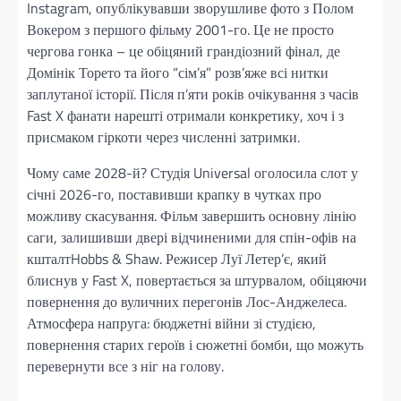
Instagram, опублікувавши зворушливе фото з Полом
Вокером з першого фільму 2001-го. Це не просто
чергова гонка – це обіцяний грандіозний фінал, де
Домінік Торето та його “сім’я” розв’яже всі нитки
заплутаної історії. Після п’яти років очікування з часів
Fast X фанати нарешті отримали конкретику, хоч і з
присмаком гіркоти через численні затримки.
Чому саме 2028-й? Студія Universal оголосила слот у
січні 2026-го, поставивши крапку в чутках про
можливу скасування. Фільм завершить основну лінію
саги, залишивши двері відчиненими для спін-офів на
кшталтHobbs & Shaw. Режисер Луї Летер’є, який
блиснув у Fast X, повертається за штурвалом, обіцяючи
повернення до вуличних перегонів Лос-Анджелеса.
Атмосфера напруга: бюджетні війни зі студією,
повернення старих героїв і сюжетні бомби, що можуть
перевернути все з ніг на голову.