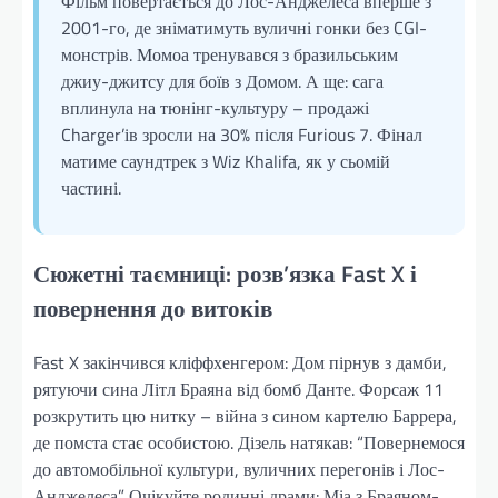
Фільм повертається до Лос-Анджелеса вперше з
2001-го, де зніматимуть вуличні гонки без CGI-
монстрів. Момоа тренувався з бразильським
джиу-джитсу для боїв з Домом. А ще: сага
вплинула на тюнінг-культуру – продажі
Charger’ів зросли на 30% після Furious 7. Фінал
матиме саундтрек з Wiz Khalifa, як у сьомій
частині.
Сюжетні таємниці: розв’язка Fast X і
повернення до витоків
Fast X закінчився кліффхенгером: Дом пірнув з дамби,
рятуючи сина Літл Браяна від бомб Данте. Форсаж 11
розкрутить цю нитку – війна з сином картелю Баррера,
де помста стає особистою. Дізель натякав: “Повернемося
до автомобільної культури, вуличних перегонів і Лос-
Анджелеса”. Очікуйте родинні драми: Міа з Браяном-