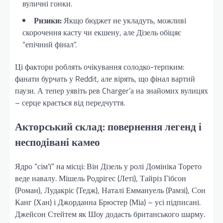
вуличні гонки.
Ризики:
Якщо бюджет не укладуть, можливі
скорочення касту чи екшену, але Дізель обіцяє
“епічний фінал”.
Ці фактори роблять очікування солодко-терпким:
фанати бурчать у Reddit, але вірять, що фінал вартий
паузи. А тепер уявіть рев Charger’а на знайомих вулицях
– серце крається від передчуття.
Акторський склад: повернення легенд і
несподівані камео
Ядро “сім’ї” на місці: Він Дізель у ролі Домініка Торето
веде навалу. Мішель Родрігес (Леті), Тайріз Гібсон
(Роман), Лудакріс (Тедж), Наталі Еммануель (Рамзі), Сон
Канг (Хан) і Джорданна Брюстер (Міа) – усі підписані.
Джейсон Стейтем як Шоу додасть британського шарму.