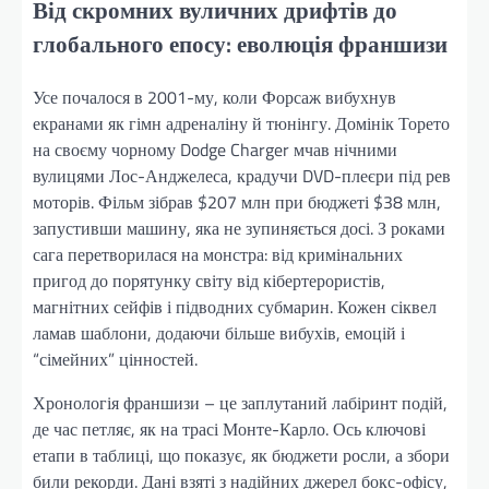
Від скромних вуличних дрифтів до
глобального епосу: еволюція франшизи
Усе почалося в 2001-му, коли Форсаж вибухнув
екранами як гімн адреналіну й тюнінгу. Домінік Торето
на своєму чорному Dodge Charger мчав нічними
вулицями Лос-Анджелеса, крадучи DVD-плеєри під рев
моторів. Фільм зібрав $207 млн при бюджеті $38 млн,
запустивши машину, яка не зупиняється досі. З роками
сага перетворилася на монстра: від кримінальних
пригод до порятунку світу від кібертерористів,
магнітних сейфів і підводних субмарин. Кожен сіквел
ламав шаблони, додаючи більше вибухів, емоцій і
“сімейних” цінностей.
Хронологія франшизи – це заплутаний лабіринт подій,
де час петляє, як на трасі Монте-Карло. Ось ключові
етапи в таблиці, що показує, як бюджети росли, а збори
били рекорди. Дані взяті з надійних джерел бокс-офісу,