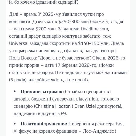
й, бо хочемо ідеальний сценарій”.
Далі – драма. У 2025-му з’явилися чутки про
конфлікти: Дізель хотів $250-300 млн бюджету, студія
– максимум $200 млн. За даними Deadline.com,
останній драфт сценарію коштував забагато, тож
Universal зажадала скоротити на $140-150 млн. Дізель
у соцмережах апелював до фанатів, нагадуючи про
Пола Вокера: “Дорога не буває легкою”. Січень 2026-го
приніс прорив – дата 17 березня 2028-го, зйомки
стартують незабаром. Це найдовша пауза між частинами
(5 років), але обіцяє якість, а не поспіх.
Причини затримок:
Страйки сценаристів і
акторів, бюджетні суперечки, відсутність готового
сценарію (Christina Hodson і Oren Uziel дописують),
пандемійні відлуння з F9.
Позитивні зрушення:
Повернення режисера Fast
X, фокус на коренях франшизи – Лос-Анджелес і