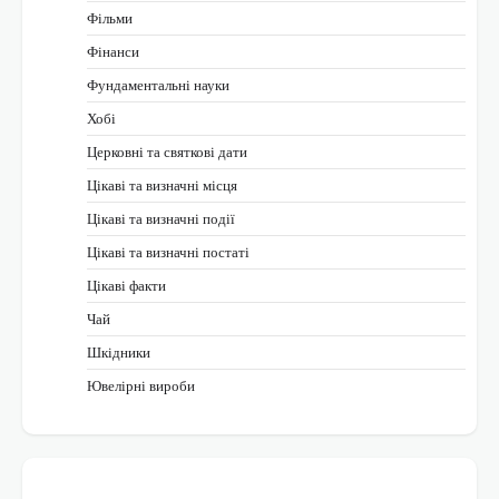
Фільми
Фінанси
Фундаментальні науки
Хобі
Церковні та святкові дати
Цікаві та визначні місця
Цікаві та визначні події
Цікаві та визначні постаті
Цікаві факти
Чай
Шкідники
Ювелірні вироби