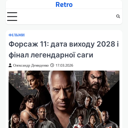
Retro
Перейти
до
вмісту
ФІЛЬМИ
Форсаж 11: дата виходу 2028 і
фінал легендарної саги
Олександр Демиденко
17.03.2026