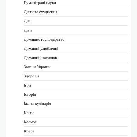
Гуманітрані науки
Дієти та схуднення
Дім
Діти
Домашнє господарство
Домашні улюбленці
Домашній затишок
Закони України
Здоров'я
Ігри
Історія
Їжа та кулінарія
Квіти
Космос
Краса