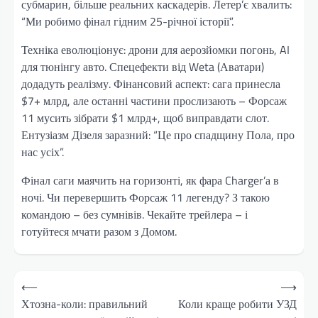
субмарин, більше реальних каскадерів. Летер’є хвалить:
“Ми робимо фінал гідним 25-річної історії”.
Техніка еволюціонує: дрони для аерозйомки погонь, AI
для тюнінгу авто. Спецефекти від Weta (Аватари)
додадуть реалізму. Фінансовий аспект: сага принесла
$7+ млрд, але останні частини прослизають – Форсаж
11 мусить зібрати $1 млрд+, щоб виправдати слот.
Ентузіазм Дізеля заразний: “Це про спадщину Пола, про
нас усіх”.
Фінал саги маячить на горизонті, як фара Charger’а в
ночі. Чи перевершить Форсаж 11 легенду? З такою
командою – без сумнівів. Чекайте трейлера – і
готуйтеся мчати разом з Домом.
Навігація
⟵
⟶
записів
Хтозна-коли: правильний
Коли краще робити УЗД