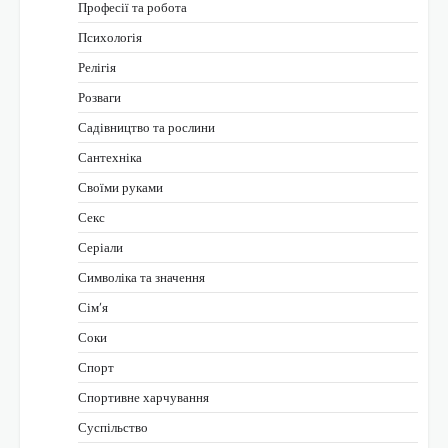
Професії та робота
Психологія
Релігія
Розваги
Садівництво та рослини
Сантехніка
Своїми руками
Секс
Серіали
Символіка та значення
Сім’я
Соки
Спорт
Спортивне харчування
Суспільство