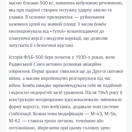
масою близько 500 кг, начинена вибуховою речовиною,
яка при падінні створює потужну ударну хвилю та
уламки. Її основне призначення — руйнування
наземних цілей на значній площі. З часом бомба
еволюціонувала від «тупої» вільнопадаючої до
плануючої версії з модулем корекції, що дозволяє
запускати її з безпечної відстані.
Історія ФАБ-500 бере початок у 1930-х роках, коли
Радянський Союз активно розвивав авіаційне
озброєння. Перші зразки з’явилися ще до Другої світової
війни, а масове виробництво розгорнулося під час
війни. Бомба швидко зарекомендувала себе як надійний
і відносно недорогий засіб ураження. Після 1945 року її
конструкцію неодноразово вдосконалювали: змінювали
форму корпусу, тип вибухівки, додавали нові системи
стабілізації. Кожна нова модифікація — М-43, М-54,
М-62 — ставала трохи легшою, точнішою або
потужнішою, зберігаючи при цьому головну ідею: