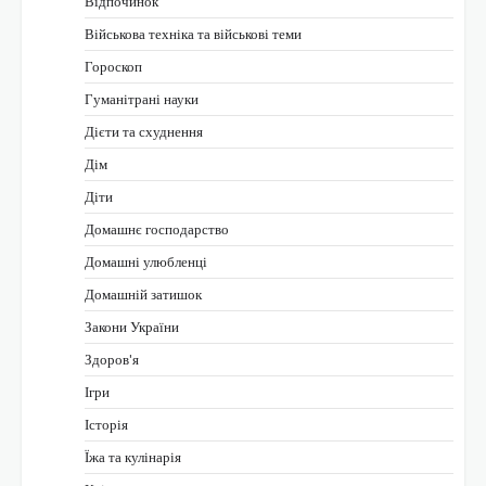
Відпочинок
Військова техніка та військові теми
Гороскоп
Гуманітрані науки
Дієти та схуднення
Дім
Діти
Домашнє господарство
Домашні улюбленці
Домашній затишок
Закони України
Здоров'я
Ігри
Історія
Їжа та кулінарія