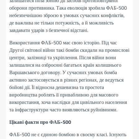
залишатися поза зоною дії засобів протиповітряної
оборони противника. Така еволюція зробила ФАБ-500
небезпечнішою зброєю в умовах сучасних конфліктів,
де важлива не тільки потужність, а й можливість
завдавати ударів з безпечної відстані.
Використання ФАБ-500 має свою історію. Під час
Другої світової війни такі бомби скидали на промислові
центри, залізниці та укріплення. Після війни вони
залишалися на озброєнні багатьох країн колишнього
Варшавського договору. У сучасних умовах бомба
активно застосовується в різних регіонах, де ведуться
бойові дії. Її відносна дешевизна та простота
виробництва роблять її привабливою для масового
використання, хоча наслідки для цивільного населення
та інфраструктури часто виявляються руйнівними.
Цікаві факти про ФАБ-500
ФАБ-500 не є єдиною бомбою в своєму класі. Існують