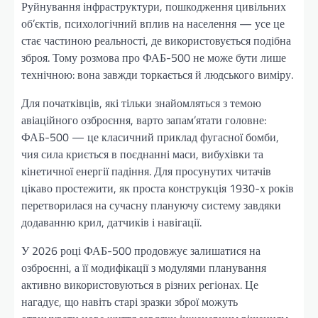
Руйнування інфраструктури, пошкодження цивільних
об’єктів, психологічний вплив на населення — усе це
стає частиною реальності, де використовується подібна
зброя. Тому розмова про ФАБ-500 не може бути лише
технічною: вона завжди торкається й людського виміру.
Для початківців, які тільки знайомляться з темою
авіаційного озброєння, варто запам’ятати головне:
ФАБ-500 — це класичний приклад фугасної бомби,
чия сила криється в поєднанні маси, вибухівки та
кінетичної енергії падіння. Для просунутих читачів
цікаво простежити, як проста конструкція 1930-х років
перетворилася на сучасну плануючу систему завдяки
додаванню крил, датчиків і навігації.
У 2026 році ФАБ-500 продовжує залишатися на
озброєнні, а її модифікації з модулями планування
активно використовуються в різних регіонах. Це
нагадує, що навіть старі зразки зброї можуть