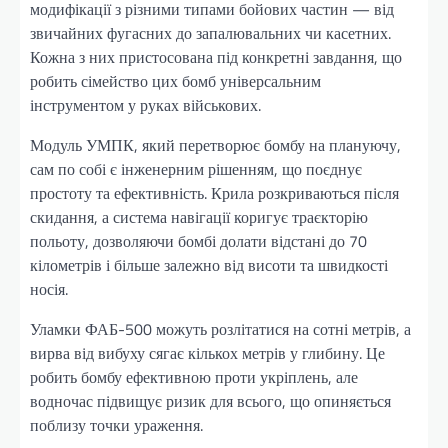
модифікації з різними типами бойових частин — від
звичайних фугасних до запалювальних чи касетних.
Кожна з них пристосована під конкретні завдання, що
робить сімейство цих бомб універсальним
інструментом у руках військових.
Модуль УМПК, який перетворює бомбу на плануючу,
сам по собі є інженерним рішенням, що поєднує
простоту та ефективність. Крила розкриваються після
скидання, а система навігації коригує траєкторію
польоту, дозволяючи бомбі долати відстані до 70
кілометрів і більше залежно від висоти та швидкості
носія.
Уламки ФАБ-500 можуть розлітатися на сотні метрів, а
вирва від вибуху сягає кількох метрів у глибину. Це
робить бомбу ефективною проти укріплень, але
водночас підвищує ризик для всього, що опиняється
поблизу точки ураження.