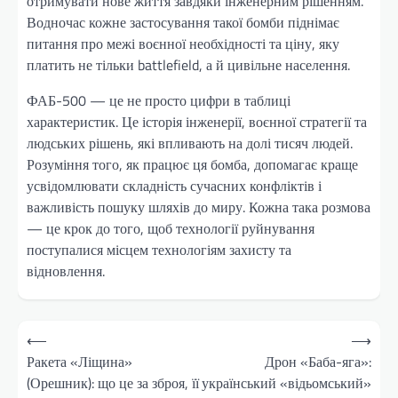
отримувати нове життя завдяки інженерним рішенням.
Водночас кожне застосування такої бомби піднімає
питання про межі воєнної необхідності та ціну, яку
платить не тільки battlefield, а й цивільне населення.
ФАБ-500 — це не просто цифри в таблиці
характеристик. Це історія інженерії, воєнної стратегії та
людських рішень, які впливають на долі тисяч людей.
Розуміння того, як працює ця бомба, допомагає краще
усвідомлювати складність сучасних конфліктів і
важливість пошуку шляхів до миру. Кожна така розмова
— це крок до того, щоб технології руйнування
поступалися місцем технологіям захисту та
відновлення.
Навігація
⟵
⟶
записів
Ракета «Ліщина»
Дрон «Баба-яга»:
(Орешник): що це за зброя, її
український «відьомський»