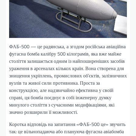
ФАБ-500 — це радянська, а згодом російська авіаційна
фугасна бомба калібру 500 кілограмів, яка вже майже
століття залишається одним із найпоширеніших засобів
ураження в арсеналах кількох країн. Вона створена для
знищення укріплень, промислових об’єктів, залізничних
вузлів та живої сили противника. Проста за
конструкцією, але надзвичайно ефективна у своїй
справі, ця бомба поєднує в собі інженерну думку
минулого століття з сучасними модифікаціями, які
значно розширили її можливості.
Коротка відповідь на запитання «ФАБ-500 це» звучить
так: це вільнопадаюча або плануюча фугасна авіабомба