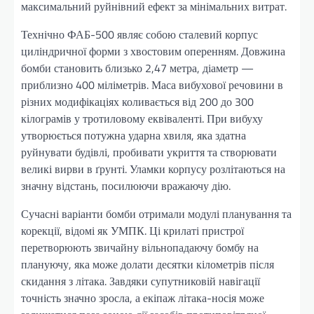
максимальний руйнівний ефект за мінімальних витрат.
Технічно ФАБ-500 являє собою сталевий корпус
циліндричної форми з хвостовим оперенням. Довжина
бомби становить близько 2,47 метра, діаметр —
приблизно 400 міліметрів. Маса вибухової речовини в
різних модифікаціях коливається від 200 до 300
кілограмів у тротиловому еквіваленті. При вибуху
утворюється потужна ударна хвиля, яка здатна
руйнувати будівлі, пробивати укриття та створювати
великі вирви в ґрунті. Уламки корпусу розлітаються на
значну відстань, посилюючи вражаючу дію.
Сучасні варіанти бомби отримали модулі планування та
корекції, відомі як УМПК. Ці крилаті пристрої
перетворюють звичайну вільнопадаючу бомбу на
плануючу, яка може долати десятки кілометрів після
скидання з літака. Завдяки супутниковій навігації
точність значно зросла, а екіпаж літака-носія може