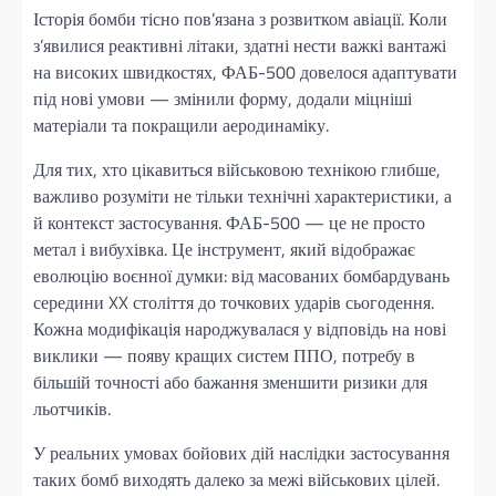
Історія бомби тісно пов’язана з розвитком авіації. Коли
з’явилися реактивні літаки, здатні нести важкі вантажі
на високих швидкостях, ФАБ-500 довелося адаптувати
під нові умови — змінили форму, додали міцніші
матеріали та покращили аеродинаміку.
Для тих, хто цікавиться військовою технікою глибше,
важливо розуміти не тільки технічні характеристики, а
й контекст застосування. ФАБ-500 — це не просто
метал і вибухівка. Це інструмент, який відображає
еволюцію воєнної думки: від масованих бомбардувань
середини XX століття до точкових ударів сьогодення.
Кожна модифікація народжувалася у відповідь на нові
виклики — появу кращих систем ППО, потребу в
більшій точності або бажання зменшити ризики для
льотчиків.
У реальних умовах бойових дій наслідки застосування
таких бомб виходять далеко за межі військових цілей.