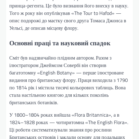
принца-регента. Це було визнання його внеску в науку.
Того ж року він опублікував «The Tour to Hafod» —
опис подорожі до маєтку свого друга Томаса Джонса в
Уельсі, де описав місцеву флору.
Основні праці та науковий спадок
Сміт був надзвичайно плідним автором. Разом з
ілюстратором Джеймсом Совербі він створив
багатотомну «English Botany» — перше ілюстроване
видання про британську флору. Праця виходила з 1790
по 1814 рік і містила тисячі кольорових таблиць. Вона
стала настільною книгою для кількох поколінь
британських ботаніків.
У 1800–1804 роках вийшла «Flora Britannica», а в
1824–1828 роках — чотиритомна «The English Flora».
Ці роботи систематизували знання про рослини
Британських островів і заклали основу для подальших