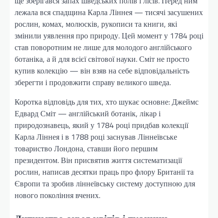
ще зберігався запах шведських полів і лісів. Перед ним
лежала вся спадщина Карла Ліннея — тисячі засушених
рослин, комах, молюсків, рукописи та книги, які
змінили уявлення про природу. Цей момент у 1784 році
став поворотним не лише для молодого англійського
ботаніка, а й для всієї світової науки. Сміт не просто
купив колекцію — він взяв на себе відповідальність
зберегти і продовжити справу великого шведа.
Коротка відповідь для тих, хто шукає основне: Джеймс
Едвард Сміт — англійський ботанік, лікар і
природознавець, який у 1784 році придбав колекції
Карла Ліннея і в 1788 році заснував Ліннеївське
товариство Лондона, ставши його першим
президентом. Він присвятив життя систематизації
рослин, написав десятки праць про флору Британії та
Європи та зробив ліннеївську систему доступною для
нового покоління вчених.