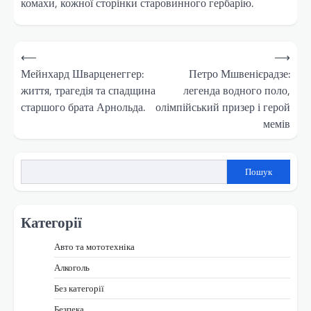
комахи, кожної сторінки старовинного гербарію.
Навігація
⟵
⟶
записів
Мейнхард Шварценеггер:
Петро Мшвенієрадзе:
життя, трагедія та спадщина
легенда водного поло,
старшого брата Арнольда.
олімпійський призер і герой
мемів
Пошук
Категорії
Авто та мототехніка
Алкоголь
Без категорії
Безпека