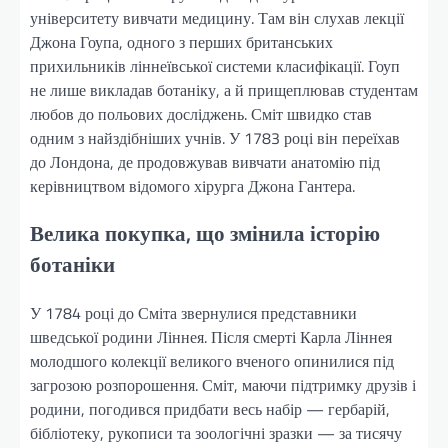
університету вивчати медицину. Там він слухав лекції
Джона Гоупа, одного з перших британських
прихильників ліннеївської системи класифікації. Гоуп
не лише викладав ботаніку, а й прищеплював студентам
любов до польових досліджень. Сміт швидко став
одним з найздібніших учнів. У 1783 році він переїхав
до Лондона, де продовжував вивчати анатомію під
керівництвом відомого хірурга Джона Гантера.
Велика покупка, що змінила історію
ботаніки
У 1784 році до Сміта звернулися представники
шведської родини Ліннея. Після смерті Карла Ліннея
молодшого колекції великого вченого опинилися під
загрозою розпорошення. Сміт, маючи підтримку друзів і
родини, погодився придбати весь набір — гербарій,
бібліотеку, рукописи та зоологічні зразки — за тисячу