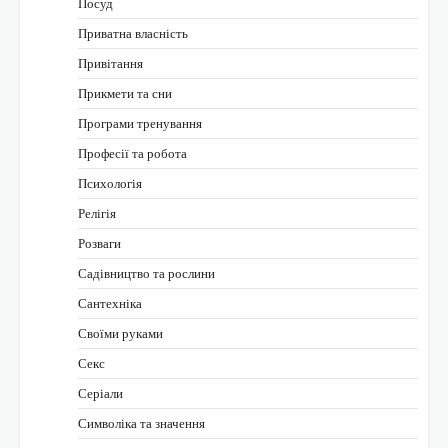
Посуд
Приватна власність
Привітання
Прикмети та сни
Програми тренування
Професії та робота
Психологія
Релігія
Розваги
Садівництво та рослини
Сантехніка
Своїми руками
Секс
Серіали
Символіка та значення