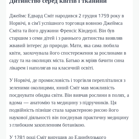
Дитинство серед квітів і тканини
Джеймс Едвард Сміт народився 2 грудня 1759 року в
Норвічі, в сім’ї успішного торговця вовною Джеймса
Сміта та його дружини Френсіс Кіндерлі. Він був
старшим з семи дітей і з раннього дитинства виявляв
жвавий інтерес до природи. Мати, яка сама любила
квіти, заохочувала його спостереження за рослинами в
саду та на околицях міста. Батько ж мріяв бачити сина
лікарем і наполягав на класичній освіті.
У Норвічі, де промисловість і торгівля перепліталися з
зеленими околицями, юний Сміт мав можливість
поєднувати обидва світи. Він вивчав рослини в полях, а
вдома — анатомію та медицину з підручників. Ця
подвійність пізніше стала характерною рисою його
наукової діяльності: він поєднував практичну медицину
з глибоким захопленням ботанікою.
У 1781 році Сміт вирушив до Единбурзького