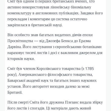
Сміт був одним із перших британських вчених, хто
активно використовував ліннеївську біноміальну
номенклатуру в англомовних публікаціях. Завдяки його
перекладам і коментарям ця система остаточно
закріпилася в британській науці.
Він особисто знав багатьох видатних діячів епохи
Просвітництва — від Джозефа Бенкса до Еразма
Дарвіна. Його листування з європейськими ботаніками
нараховує тисячі листів і досі є важливим джерелом для
істориків науки.
Сміт був членом Королівського товариства (з 1785
року), Американського філософського товариства,
Баварської академії наук та багатьох інших наукових
установ. Його авторитет виходив далеко за межі
Британії.
Після смерті Сміта його дружина Плезанс видала збірку
його листів і спогадів. Ці матеріали дають живий