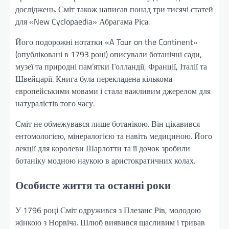
досліджень. Сміт також написав понад три тисячі статей
для «New Cyclopaedia» Абрагама Ріса.
Його подорожні нотатки «A Tour on the Continent»
(опубліковані в 1793 році) описували ботанічні сади,
музеї та природні пам’ятки Голландії, Франції, Італії та
Швейцарії. Книга була перекладена кількома
європейськими мовами і стала важливим джерелом для
натуралістів того часу.
Сміт не обмежувався лише ботанікою. Він цікавився
ентомологією, мінералогією та навіть медициною. Його
лекції для королеви Шарлотти та її дочок зробили
ботаніку модною наукою в аристократичних колах.
Особисте життя та останні роки
У 1796 році Сміт одружився з Плезанс Рів, молодою
жінкою з Норвіча. Шлюб виявився щасливим і тривав