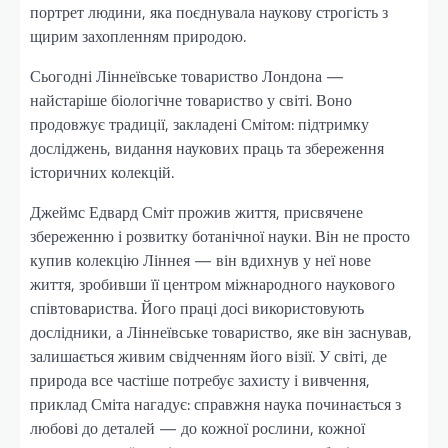
портрет людини, яка поєднувала наукову строгість з
щирим захопленням природою.
Сьогодні Ліннеївське товариство Лондона —
найстаріше біологічне товариство у світі. Воно
продовжує традиції, закладені Смітом: підтримку
досліджень, видання наукових праць та збереження
історичних колекцій.
Джеймс Едвард Сміт прожив життя, присвячене
збереженню і розвитку ботанічної науки. Він не просто
купив колекцію Ліннея — він вдихнув у неї нове
життя, зробивши її центром міжнародного наукового
співтовариства. Його праці досі використовують
дослідники, а Ліннеївське товариство, яке він заснував,
залишається живим свідченням його візії. У світі, де
природа все частіше потребує захисту і вивчення,
приклад Сміта нагадує: справжня наука починається з
любові до деталей — до кожної рослини, кожної