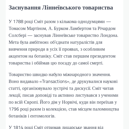
Заснування Ліннеївського товариства
У 1788 році Сміт разом з кількома однодумцями —
Томасом Мартіном, А. Бурком Ламбертом та Річардом
Солсбері — заснував Ліннеївське товариство Лондона.
Мета була амбітною: об’єднати натуралістів для
вивчення природи в усіх її проявах, з особливим
акцентом на ботаніку. Сміт став першим президентом
товариства і обіймав цю посаду до самої смерті.
Товариство швидко набуло міжнародного значення.
Воно видавало «Transactions», де друкувалися наукові
статті, організовувало зустрічі та дискусії. Сміт читав
лекції, писав доповіді та активно листувався з ученими
по всій Європі. Його дім у Норвічі, куди він переїхав у
1796 році разом із колекцією, став місцем паломництва
ботаніків і ентомологів.
У 1814 році Сміт отримав лицарське звання від