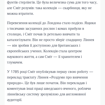
фунтів стерлінгів. Це була величезна сума для того часу,
але Сміт розумів: така колекція — скарбниця, яку не
можна втратити.
Перевезення колекції до Лондона стало подією. Ящики
з тисячами засушених рослин і комах прибули в
столицю, і Сміт почав їх ретельно вивчати та
каталогізувати. Він не просто зберіг спадщину Ліннея
— він зробив її доступною для британських і
європейських учених. Колекція стала центром
наукового життя, а сам Сміт — її хранителем і
тлумачем.
У 1785 році Сміт опублікував першу свою роботу —
переклад трактату Ліннея «Роздуми про вивчення
природи». Це був лише початок. Він перекладав і
коментував інші праці шведського вченого, роблячи
ліннеївську систему зрозумілою для англомовної
аудиторії.