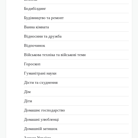
Бодибілдинг
Будівництво та ремонт
Ванна кімната
Відносини та дружба
Відпочинок
Військова техніка та військові теми
Гороскоп
Гуманітрані науки
Дієти та схуднення
Дім
Діти
Домашнє господарство
Домашні улюбленці
Домашній затишок
Закони України