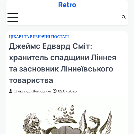
Retro
Перейти
до
вмісту
ЦІКАВІ ТА ВИЗНАЧНІ ПОСТАТІ
Джеймс Едвард Сміт:
хранитель спадщини Ліннея
та засновник Ліннеївського
товариства
Олександр Демиденко
09.07.2026