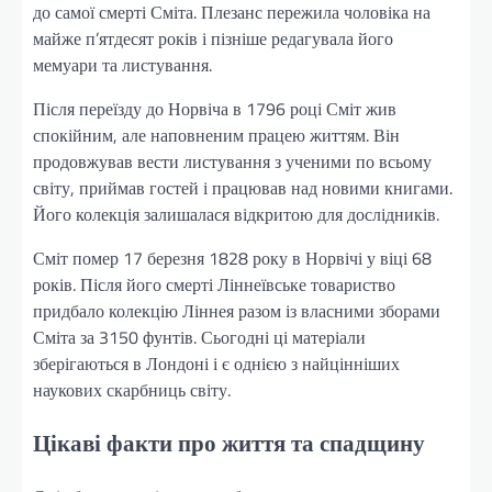
до самої смерті Сміта. Плезанс пережила чоловіка на
майже п’ятдесят років і пізніше редагувала його
мемуари та листування.
Після переїзду до Норвіча в 1796 році Сміт жив
спокійним, але наповненим працею життям. Він
продовжував вести листування з ученими по всьому
світу, приймав гостей і працював над новими книгами.
Його колекція залишалася відкритою для дослідників.
Сміт помер 17 березня 1828 року в Норвічі у віці 68
років. Після його смерті Ліннеївське товариство
придбало колекцію Ліннея разом із власними зборами
Сміта за 3150 фунтів. Сьогодні ці матеріали
зберігаються в Лондоні і є однією з найцінніших
наукових скарбниць світу.
Цікаві факти про життя та спадщину