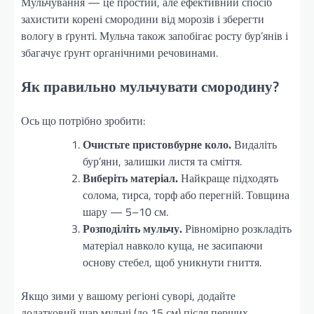
Мульчування — це простий, але ефективний спосіб
захистити корені смородини від морозів і зберегти
вологу в ґрунті. Мульча також запобігає росту бур’янів і
збагачує ґрунт органічними речовинами.
Як правильно мульчувати смородину?
Ось що потрібно зробити:
Очистьте пристовбурне коло.
Видаліть
бур’яни, залишки листя та сміття.
Виберіть матеріал.
Найкраще підходять
солома, тирса, торф або перегній. Товщина
шару — 5–10 см.
Розподіліть мульчу.
Рівномірно розкладіть
матеріал навколо куща, не засипаючи
основу стебел, щоб уникнути гниття.
Якщо зими у вашому регіоні суворі, додайте
додатковий шар мульчі (до 15 см) після перших