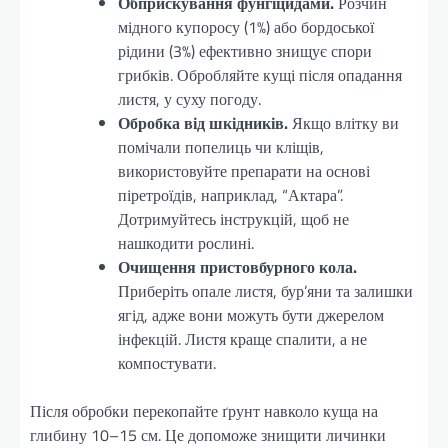
Обприскування фунгіцидами.
Розчин
мідного купоросу (1%) або бордоської
рідини (3%) ефективно знищує спори
грибків. Обробляйте кущі після опадання
листя, у суху погоду.
Обробка від шкідників.
Якщо влітку ви
помічали попелиць чи кліщів,
використовуйте препарати на основі
піретроїдів, наприклад, “Актара”.
Дотримуйтесь інструкцій, щоб не
нашкодити рослині.
Очищення пристовбурного кола.
Приберіть опале листя, бур’яни та залишки
ягід, адже вони можуть бути джерелом
інфекцій. Листя краще спалити, а не
компостувати.
Після обробки перекопайте ґрунт навколо куща на
глибину 10–15 см. Це допоможе знищити личинки