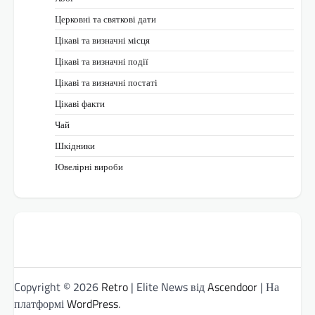
Церковні та святкові дати
Цікаві та визначні місця
Цікаві та визначні події
Цікаві та визначні постаті
Цікаві факти
Чай
Шкідники
Ювелірні вироби
Copyright © 2026
Retro
| Elite News від
Ascendoor
| На
платформі
WordPress
.