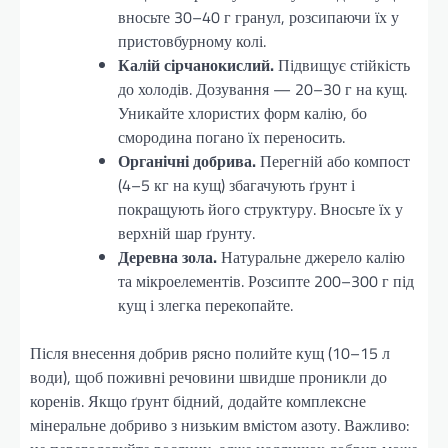
вносьте 30–40 г гранул, розсипаючи їх у
пристовбурному колі.
Калій сірчанокислий.
Підвищує стійкість
до холодів. Дозування — 20–30 г на кущ.
Уникайте хлористих форм калію, бо
смородина погано їх переносить.
Органічні добрива.
Перегній або компост
(4–5 кг на кущ) збагачують ґрунт і
покращують його структуру. Вносьте їх у
верхній шар ґрунту.
Деревна зола.
Натуральне джерело калію
та мікроелементів. Розсипте 200–300 г під
кущ і злегка перекопайте.
Після внесення добрив рясно полийте кущ (10–15 л
води), щоб поживні речовини швидше проникли до
коренів. Якщо ґрунт бідний, додайте комплексне
мінеральне добриво з низьким вмістом азоту. Важливо: