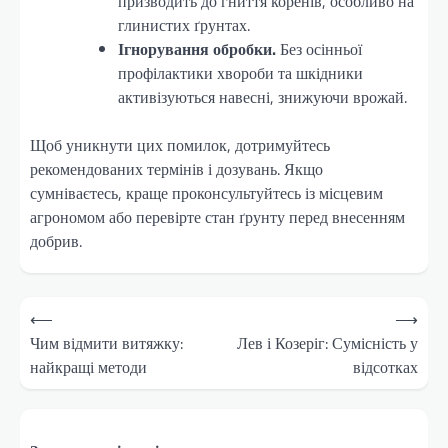
призводить до гниття коренів, особливо на
глинистих ґрунтах.
Ігнорування обробки.
Без осінньої
профілактики хвороби та шкідники
активізуються навесні, знижуючи врожай.
Щоб уникнути цих помилок, дотримуйтесь
рекомендованих термінів і дозувань. Якщо
сумніваєтесь, краще проконсультуйтесь із місцевим
агрономом або перевірте стан ґрунту перед внесенням
добрив.
Навігація
⟵
⟶
записів
Чим відмити витяжку:
Лев і Козеріг: Сумісність у
найкращі методи
відсотках