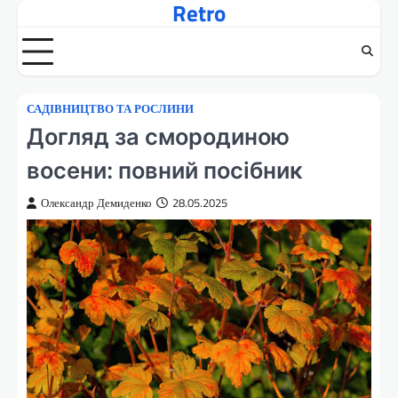
Retro
Перейти
до
вмісту
САДІВНИЦТВО ТА РОСЛИНИ
Догляд за смородиною
восени: повний посібник
Олександр Демиденко
28.05.2025