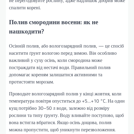
не перегодовуйте рослину, адже надлишок добрив може
спалити корені.
Полив смородини восени: як не
нашкодити?
Осінній полив, або вологозарядний полив, — це спосіб
наситити ґрунт вологою перед зимою. Він особливо
важливий у суху осінь, коли смородина може
постраждати від нестачі води. Правильний полив
допомагає кореням залишатися активними та
протистояти морозам.
Проводьте вологозарядний полив у кінці жовтня, коли
температура повітря опуститься до +5…+10 °C. На один
кущ потрібно 30–50 л води, залежно від розміру
рослини та типу ґрунту. Воду вливайте поступово, щоб
вона встигла вбратися. Якщо осінь дощова, полив
можна пропустити, щоб уникнути перезволоження.