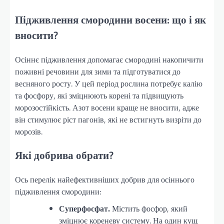
Підживлення смородини восени: що і як
вносити?
Осіннє підживлення допомагає смородині накопичити
поживні речовини для зими та підготуватися до
весняного росту. У цей період рослина потребує калію
та фосфору, які зміцнюють корені та підвищують
морозостійкість. Азот восени краще не вносити, адже
він стимулює ріст пагонів, які не встигнуть визріти до
морозів.
Які добрива обрати?
Ось перелік найефективніших добрив для осіннього
підживлення смородини:
Суперфосфат.
Містить фосфор, який
зміцнює кореневу систему. На один кущ