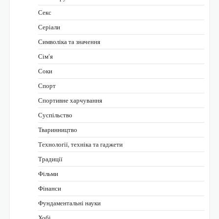
Секс
Серіали
Символіка та значення
Сім’я
Соки
Спорт
Спортивне харчування
Суспільство
Тваринництво
Технології, техніка та гаджети
Традиції
Фільми
Фінанси
Фундаментальні науки
Хобі