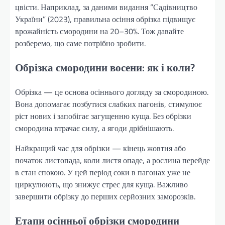
цвісти. Наприклад, за даними видання “Садівництво
України” (2023), правильна осіння обрізка підвищує
врожайність смородини на 20–30%. Тож давайте
розберемо, що саме потрібно зробити.
Обрізка смородини восени: як і коли?
Обрізка — це основа осіннього догляду за смородиною.
Вона допомагає позбутися слабких пагонів, стимулює
ріст нових і запобігає загущенню куща. Без обрізки
смородина втрачає силу, а ягоди дрібнішають.
Найкращий час для обрізки — кінець жовтня або
початок листопада, коли листя опаде, а рослина перейде
в стан спокою. У цей період соки в пагонах уже не
циркулюють, що знижує стрес для куща. Важливо
завершити обрізку до перших серйозних заморозків.
Етапи осінньої обрізки смородини