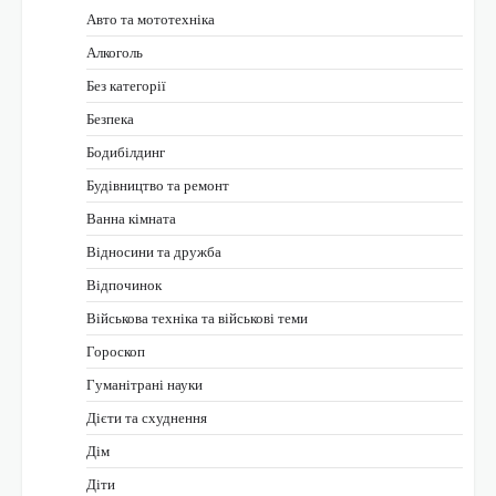
Авто та мототехніка
Алкоголь
Без категорії
Безпека
Бодибілдинг
Будівництво та ремонт
Ванна кімната
Відносини та дружба
Відпочинок
Військова техніка та військові теми
Гороскоп
Гуманітрані науки
Дієти та схуднення
Дім
Діти