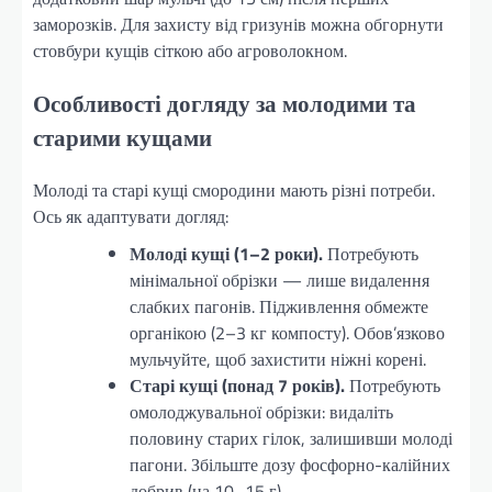
заморозків. Для захисту від гризунів можна обгорнути
стовбури кущів сіткою або агроволокном.
Особливості догляду за молодими та
старими кущами
Молоді та старі кущі смородини мають різні потреби.
Ось як адаптувати догляд:
Молоді кущі (1–2 роки).
Потребують
мінімальної обрізки — лише видалення
слабких пагонів. Підживлення обмежте
органікою (2–3 кг компосту). Обов’язково
мульчуйте, щоб захистити ніжні корені.
Старі кущі (понад 7 років).
Потребують
омолоджувальної обрізки: видаліть
половину старих гілок, залишивши молоді
пагони. Збільште дозу фосфорно-калійних
добрив (на 10–15 г).