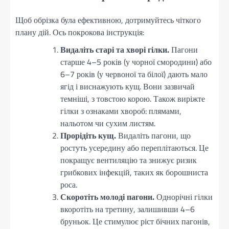
Щоб обрізка була ефективною, дотримуйтесь чіткого
плану дій. Ось покрокова інструкція:
Видаліть старі та хворі гілки.
Пагони
старше 4–5 років (у чорної смородини) або
6–7 років (у червоної та білої) дають мало
ягід і виснажують кущ. Вони зазвичай
темніші, з товстою корою. Також виріжте
гілки з ознаками хвороб: плямами,
нальотом чи сухим листям.
Прорідіть кущ.
Видаліть пагони, що
ростуть усередину або переплітаються. Це
покращує вентиляцію та знижує ризик
грибкових інфекцій, таких як борошниста
роса.
Скоротіть молоді пагони.
Однорічні гілки
вкоротіть на третину, залишивши 4–6
бруньок. Це стимулює ріст бічних пагонів,