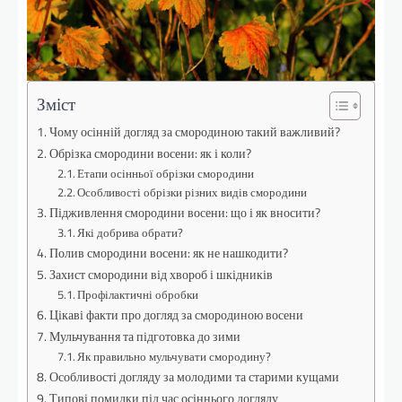
Зміст
Чому осінній догляд за смородиною такий важливий?
Обрізка смородини восени: як і коли?
Етапи осінньої обрізки смородини
Особливості обрізки різних видів смородини
Підживлення смородини восени: що і як вносити?
Які добрива обрати?
Полив смородини восени: як не нашкодити?
Захист смородини від хвороб і шкідників
Профілактичні обробки
Цікаві факти про догляд за смородиною восени
Мульчування та підготовка до зими
Як правильно мульчувати смородину?
Особливості догляду за молодими та старими кущами
Типові помилки під час осіннього догляду