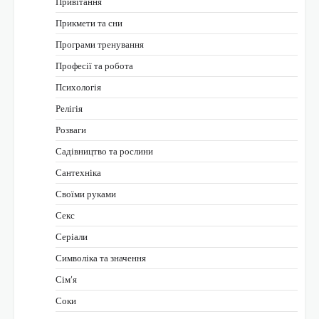
Привітання
Прикмети та сни
Програми тренування
Професії та робота
Психологія
Релігія
Розваги
Садівництво та рослини
Сантехніка
Своїми руками
Секс
Серіали
Символіка та значення
Сім’я
Соки