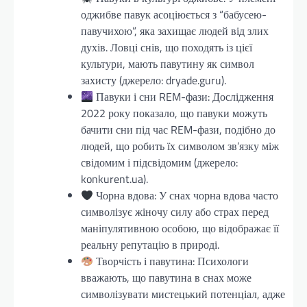
оджибве павук асоціюється з “бабусею-
павучихою”, яка захищає людей від злих
духів. Ловці снів, що походять із цієї
культури, мають павутину як символ
захисту (джерело: dryade.guru).
Павуки і сни REM-фази: Дослідження
2022 року показало, що павуки можуть
бачити сни під час REM-фази, подібно до
людей, що робить їх символом зв’язку між
свідомим і підсвідомим (джерело:
konkurent.ua).
Чорна вдова: У снах чорна вдова часто
символізує жіночу силу або страх перед
маніпулятивною особою, що відображає її
реальну репутацію в природі.
Творчість і павутина: Психологи
вважають, що павутина в снах може
символізувати мистецький потенціал, адже