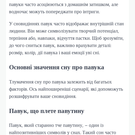
павуки часто асоціюються з домашнім затишком, але
водночас можуть попереджати про інтриги.
У сновидіннях павук часто відображає внутрішній стан
людини. Він може символізувати творчий потенціал,
терпіння або, навпаки, відчуття пастки. Щоб зрозуміти,
до чого сниться павук, важливо врахувати деталі:
розмір, колір, дії павука і ваші емоції уві сні.
Основні значення сну про павука
Тлумачення сну про павука залежить від багатьох
факторів. Ось найпоширеніші сценарії, які допоможуть
розшифрувати ваше сновидіння.
Павук, що плете павутину
Павук, який старанно тче павутину, – один із
найпозитивніших символів у снах. Такий сон часто