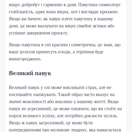
віщує добробут і гармонію в домі. Павутина символізує
стабільність, адже вона міцна, хоч і виглядає крихкою.
Якщо ви бачите, як павук плете павутину в вашому
домі, це може вказувати на міцні сімейні зв’язки або
успішне завершення проєкту.
Якщо павутина в сні красива і симетрична, це знак, що
ваші зусилля принесуть плоди, а терпіння буде
винагороджено.
Великий павук
Великий павук у сні може викликати страх, але не
поспішайте панікувати. Такий образ часто вказує на
значні можливості або виклики у вашому житті. Якщо
павук не агресивний, це може означати, що ви стоїте на
порозі великого успіху, але потрібно докласти зусиль.
Якщо ж павук загрозливий, це може бути
попередженням про впливову людину, яка намагається