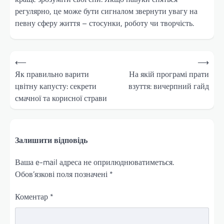
регулярно, це може бути сигналом звернути увагу на
певну сферу життя – стосунки, роботу чи творчість.
Навігація
⟵
⟶
записів
Як правильно варити
На якій програмі прати
цвітну капусту: секрети
взуття: вичерпний гайд
смачної та корисної страви
Залишити відповідь
Ваша e-mail адреса не оприлюднюватиметься.
Обов’язкові поля позначені
*
Коментар
*