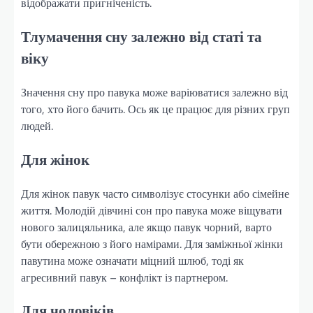
відображати пригніченість.
Тлумачення сну залежно від статі та
віку
Значення сну про павука може варіюватися залежно від
того, хто його бачить. Ось як це працює для різних груп
людей.
Для жінок
Для жінок павук часто символізує стосунки або сімейне
життя. Молодій дівчині сон про павука може віщувати
нового залицяльника, але якщо павук чорний, варто
бути обережною з його намірами. Для заміжньої жінки
павутина може означати міцний шлюб, тоді як
агресивний павук – конфлікт із партнером.
Для чоловіків