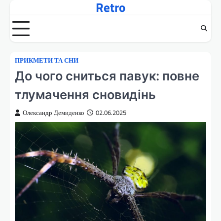
Retro
Перейти
до
вмісту
ПРИКМЕТИ ТА СНИ
До чого сниться павук: повне
тлумачення сновидінь
Олександр Демиденко
02.06.2025