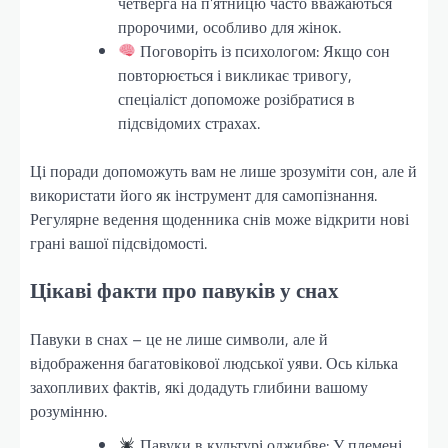
четверга на п’ятницю часто вважаються
пророчими, особливо для жінок.
Поговоріть із психологом: Якщо сон
повторюється і викликає тривогу,
спеціаліст допоможе розібратися в
підсвідомих страхах.
Ці поради допоможуть вам не лише зрозуміти сон, але й
використати його як інструмент для самопізнання.
Регулярне ведення щоденника снів може відкрити нові
грані вашої підсвідомості.
Цікаві факти про павуків у снах
Павуки в снах – це не лише символи, але й
відображення багатовікової людської уяви. Ось кілька
захопливих фактів, які додадуть глибини вашому
розумінню.
Павуки в культурі оджибве: У племені