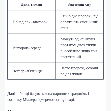
День тижня
Значення сну
Сни рідко пророчі, від
Понеділок–вівторок
ображають емоційний
стан.
Можуть здійснитися
протягом двох тижні
Вівторок–середа
в, особливо якщо сон
позитивний.
Часто пророчі, особли
Четвер–п’ятниця
во для жінок.
Дані таблиці базуються на народних традиціях і
соннику Міллера (джерело: sonnyk.top).