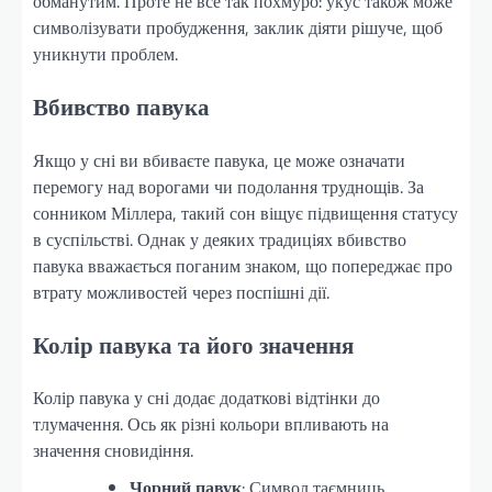
обманутим. Проте не все так похмуро: укус також може
символізувати пробудження, заклик діяти рішуче, щоб
уникнути проблем.
Вбивство павука
Якщо у сні ви вбиваєте павука, це може означати
перемогу над ворогами чи подолання труднощів. За
сонником Міллера, такий сон віщує підвищення статусу
в суспільстві. Однак у деяких традиціях вбивство
павука вважається поганим знаком, що попереджає про
втрату можливостей через поспішні дії.
Колір павука та його значення
Колір павука у сні додає додаткові відтінки до
тлумачення. Ось як різні кольори впливають на
значення сновидіння.
Чорний павук
: Символ таємниць,