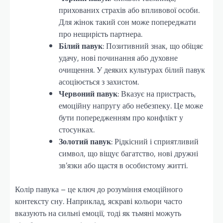
прихованих страхів або впливової особи.
Для жінок такий сон може попереджати
про нещирість партнера.
Білий павук
: Позитивний знак, що обіцяє
удачу, нові починання або духовне
очищення. У деяких культурах білий павук
асоціюється з захистом.
Червоний павук
: Вказує на пристрасть,
емоційну напругу або небезпеку. Це може
бути попередженням про конфлікт у
стосунках.
Золотий павук
: Рідкісний і сприятливий
символ, що віщує багатство, нові дружні
зв’язки або щастя в особистому житті.
Колір павука – це ключ до розуміння емоційного
контексту сну. Наприклад, яскраві кольори часто
вказують на сильні емоції, тоді як тьмяні можуть