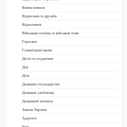
Ванна кімната
Відносини та дружба
Відпочинок
Військова техніка та військові теми
Гороскоп
Гуманітрані науки
Дієти та схуднення
Дім
Діти
Домашнє господарство
Домашні улюбленці
Домашній затишок
Закони України
Здоров'я
Ігри