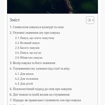
Зміст
Символізм павука в культурі та снах
Основні значення сну про павука
Павук, що плете павутину
Великий павук
Багато павуків
Павук, що кусає
Вбивство павука
Колір павука та його значення
Тлумачення сну залежно від статі та віку
Для жінок
Для чоловіків
Для дітей
Психологічний підхід до снів про павуків
Дні тижня та їхній вплив на тлумачення
Поради: як правильно тлумачити сон про павука