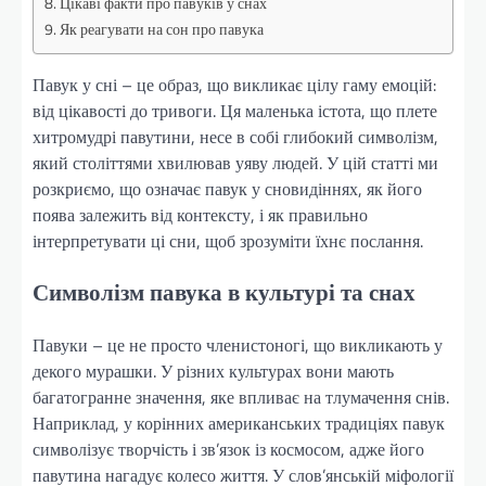
Цікаві факти про павуків у снах
Як реагувати на сон про павука
Павук у сні – це образ, що викликає цілу гаму емоцій:
від цікавості до тривоги. Ця маленька істота, що плете
хитромудрі павутини, несе в собі глибокий символізм,
який століттями хвилював уяву людей. У цій статті ми
розкриємо, що означає павук у сновидіннях, як його
поява залежить від контексту, і як правильно
інтерпретувати ці сни, щоб зрозуміти їхнє послання.
Символізм павука в культурі та снах
Павуки – це не просто членистоногі, що викликають у
декого мурашки. У різних культурах вони мають
багатогранне значення, яке впливає на тлумачення снів.
Наприклад, у корінних американських традиціях павук
символізує творчість і зв’язок із космосом, адже його
павутина нагадує колесо життя. У слов’янській міфології