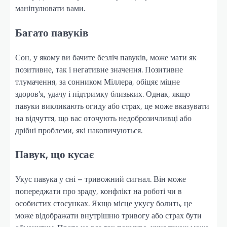
маніпулювати вами.
Багато павуків
Сон, у якому ви бачите безліч павуків, може мати як
позитивне, так і негативне значення. Позитивне
тлумачення, за сонником Міллера, обіцяє міцне
здоров’я, удачу і підтримку близьких. Однак, якщо
павуки викликають огиду або страх, це може вказувати
на відчуття, що вас оточують недоброзичливці або
дрібні проблеми, які накопичуються.
Павук, що кусає
Укус павука у сні – тривожний сигнал. Він може
попереджати про зраду, конфлікт на роботі чи в
особистих стосунках. Якщо місце укусу болить, це
може відображати внутрішню тривогу або страх бути