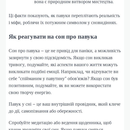
вона є природним витвором мистецтва.
Ці факти показують, як павуки переплітають реальність
і міфи, роблячи їх потужним символом у сновидіннях.
Як реагувати на сон про павука
Сон про павука – це не привід для паніки, а можливість
зазирнути у свою підсвідомість. Якщо сон викликав
тривогу, подумайте, які аспекти вашого життя можуть
викликати подібні емоції. Наприклад, чи відчуваєте ви
себе “спійманим у павутину” обов’язків? Якщо сон був
позитивним, подумайте, як ви можете використати
свою творчу енергію.
Павук у сні – це ваш внутрішній провідник, який кличе
до дії, самопізнання або обережності.
Спробуйте медитацію або ведення щоденника, щоб
краще зрозуміти свої сни. Якщо павуки сняться