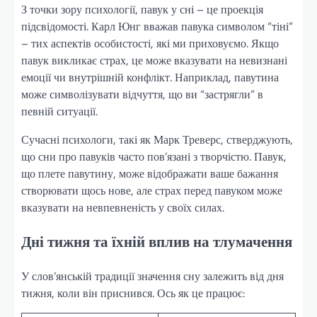
З точки зору психології, павук у сні – це проекція
підсвідомості. Карл Юнг вважав павука символом “тіні”
– тих аспектів особистості, які ми приховуємо. Якщо
павук викликає страх, це може вказувати на невизнані
емоції чи внутрішній конфлікт. Наприклад, павутина
може символізувати відчуття, що ви “застрягли” в
певній ситуації.
Сучасні психологи, такі як Марк Треверс, стверджують,
що сни про павуків часто пов’язані з творчістю. Павук,
що плете павутину, може відображати ваше бажання
створювати щось нове, але страх перед павуком може
вказувати на невпевненість у своїх силах.
Дні тижня та їхній вплив на тлумачення
У слов’янській традиції значення сну залежить від дня
тижня, коли він приснився. Ось як це працює: