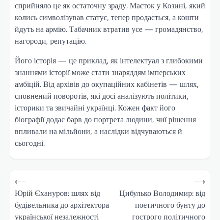
сприйняло це як остаточну зраду. Маєток у Козині, який
колись символізував статус, тепер продається, а кошти
йдуть на армію. Табачник втратив усе — громадянство,
нагороди, репутацію.
Його історія — це приклад, як інтелектуал з глибокими
знаннями історії може стати знаряддям імперських
амбіцій. Від архівів до окупаційних кабінетів — шлях,
сповнений поворотів, які досі аналізують політики,
історики та звичайні українці. Кожен факт його
біографії додає барв до портрета людини, чиї рішення
впливали на мільйони, а наслідки відчуваються й
сьогодні.
Навігація
⟵
⟶
записів
Юрій Єхануров: шлях від
Цибулько Володимир: від
будівельника до архітектора
поетичного бунту до
української незалежності
гострого політичного