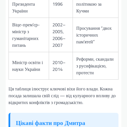
Президента
1996
політикою за
України
Кучми
Віце-прем’єр-
2002–
Просування “двох
міністр з
2005,
історичних
гуманітарних
2006–
пам’ятей”
питань
2007
Реформи, скандали
Міністр освіти і
2010–
з русифікацією,
науки України
2014
протести
Ця таблиця ілюструє ключові віхи його влади. Кожна
посада залишала свій слід — від кулуарного впливу до
відкритих конфліктів з громадськістю.
Цікаві факти про Дмитра