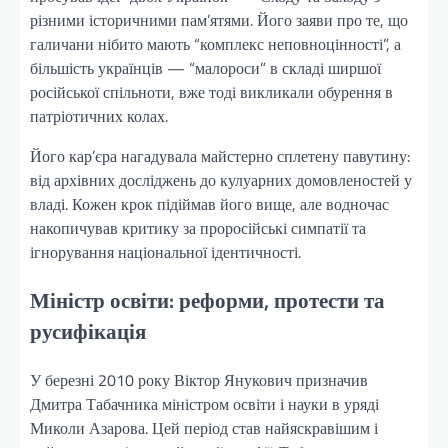
різними історичними пам’ятями. Його заяви про те, що
галичани нібито мають “комплекс неповноцінності”, а
більшість українців — “малороси” в складі ширшої
російської спільноти, вже тоді викликали обурення в
патріотичних колах.
Його кар’єра нагадувала майстерно сплетену павутину:
від архівних досліджень до кулуарних домовленостей у
владі. Кожен крок підіймав його вище, але водночас
накопичував критику за проросійські симпатії та
ігнорування національної ідентичності.
Міністр освіти: реформи, протести та
русифікація
У березні 2010 року Віктор Янукович призначив
Дмитра Табачника міністром освіти і науки в уряді
Миколи Азарова. Цей період став найяскравішим і