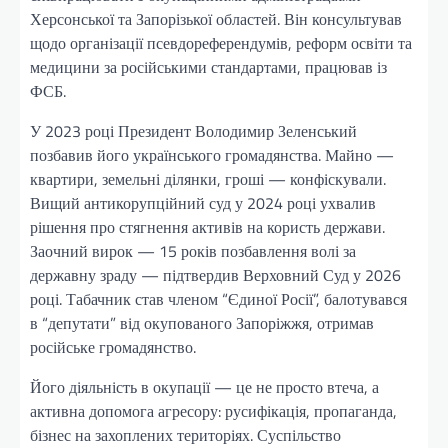
Херсонської та Запорізької областей. Він консультував
щодо організації псевдореферендумів, реформ освіти та
медицини за російськими стандартами, працював із
ФСБ.
У 2023 році Президент Володимир Зеленський
позбавив його українського громадянства. Майно —
квартири, земельні ділянки, гроші — конфіскували.
Вищий антикорупційний суд у 2024 році ухвалив
рішення про стягнення активів на користь держави.
Заочний вирок — 15 років позбавлення волі за
державну зраду — підтвердив Верховний Суд у 2026
році. Табачник став членом “Єдиної Росії”, балотувався
в “депутати” від окупованого Запоріжжя, отримав
російське громадянство.
Його діяльність в окупації — це не просто втеча, а
активна допомога агресору: русифікація, пропаганда,
бізнес на захоплених територіях. Суспільство