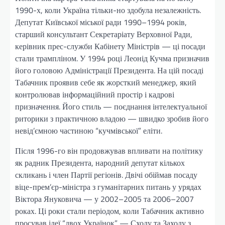
1990-х, коли Україна тільки-но здобула незалежність.
Депутат Київської міської ради 1990–1994 років,
старший консультант Секретаріату Верховної Ради,
керівник прес-служби Кабінету Міністрів — ці посади
стали трампліном. У 1994 році Леонід Кучма призначив
його головою Адміністрації Президента. На цій посаді
Табачник проявив себе як жорсткий менеджер, який
контролював інформаційний простір і кадрові
призначення. Його стиль — поєднання інтелектуальної
риторики з практичною владою — швидко зробив його
невід’ємною частиною “кучмівської” еліти.
Після 1996-го він продовжував впливати на політику
як радник Президента, народний депутат кількох
скликань і член Партії регіонів. Двічі обіймав посаду
віце-прем’єр-міністра з гуманітарних питань у урядах
Віктора Януковича — у 2002–2005 та 2006–2007
роках. Ці роки стали періодом, коли Табачник активно
просував ідеї “двох Українок” — Сходу та Заходу з