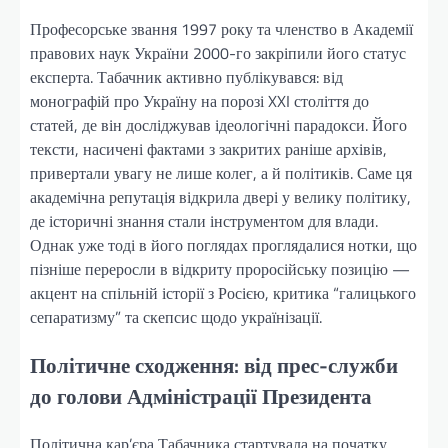
Професорське звання 1997 року та членство в Академії
правових наук України 2000-го закріпили його статус
експерта. Табачник активно публікувався: від
монографій про Україну на порозі XXI століття до
статей, де він досліджував ідеологічні парадокси. Його
тексти, насичені фактами з закритих раніше архівів,
привертали увагу не лише колег, а й політиків. Саме ця
академічна репутація відкрила двері у велику політику,
де історичні знання стали інструментом для влади.
Однак уже тоді в його поглядах проглядалися нотки, що
пізніше переросли в відкриту проросійську позицію —
акцент на спільній історії з Росією, критика “галицького
сепаратизму” та скепсис щодо українізації.
Політичне сходження: від прес-служби
до голови Адміністрації Президента
Політична кар’єра Табачника стартувала на початку