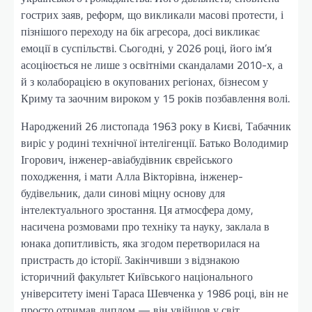
гострих заяв, реформ, що викликали масові протести, і
пізнішого переходу на бік агресора, досі викликає
емоції в суспільстві. Сьогодні, у 2026 році, його ім’я
асоціюється не лише з освітніми скандалами 2010-х, а
й з колаборацією в окупованих регіонах, бізнесом у
Криму та заочним вироком у 15 років позбавлення волі.
Народжений 26 листопада 1963 року в Києві, Табачник
виріс у родині технічної інтелігенції. Батько Володимир
Ігорович, інженер-авіабудівник єврейського
походження, і мати Алла Вікторівна, інженер-
будівельник, дали синові міцну основу для
інтелектуального зростання. Ця атмосфера дому,
насичена розмовами про техніку та науку, заклала в
юнака допитливість, яка згодом перетворилася на
пристрасть до історії. Закінчивши з відзнакою
історичний факультет Київського національного
університету імені Тараса Шевченка у 1986 році, він не
просто отримав диплом — він увійшов у світ