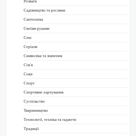
Розваги
Садівництво та рослини
Сантехніка
Своїми руками
Секс
Серіали
Символіка та значення
Сім’я
Соки
Спорт
Спортивне харчування
Суспільство
Тваринництво
Технології, техніка та гаджети
Традиції