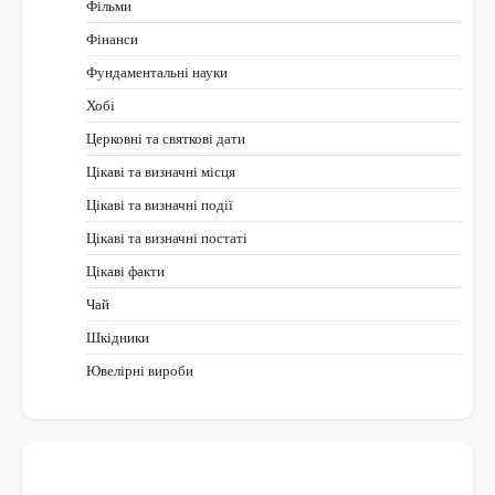
Фільми
Фінанси
Фундаментальні науки
Хобі
Церковні та святкові дати
Цікаві та визначні місця
Цікаві та визначні події
Цікаві та визначні постаті
Цікаві факти
Чай
Шкідники
Ювелірні вироби