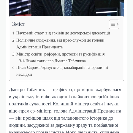
Зміст
Науковий старт: від архівів до докторської дисертації
Політичне сходження: від прес-служби до голови
Адміністрації Президента
Міністр освіти: реформи, протести та русифікація
Цікаві факти про Дмитра Табачника
Після Євромайдану: втеча, колаборація та юридичні
наслідки
Дмитро Табачник — це фігура, що міцно вкарбувалася
в українську історію як один із найконтроверсійніших
політиків сучасності. Колишній міністр освіти і науки,
віце-прем’єр-міністр, голова Адміністрації Президента
— він пройшов шлях від талановитого історика до
людини, засудженої за державну зраду та позбавленої
українського громадянства. Його діяльність, сповнена