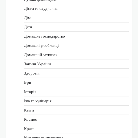
Дієти та схуднення
Дім
Діти
Домашнє господарство
Домашні улюбленці
Домашній затишок
Закони України
Здоров'я
Ігри
Історія
Їжа та кулінарія
Квіти
Космос
Краса
Культура та мистецтво