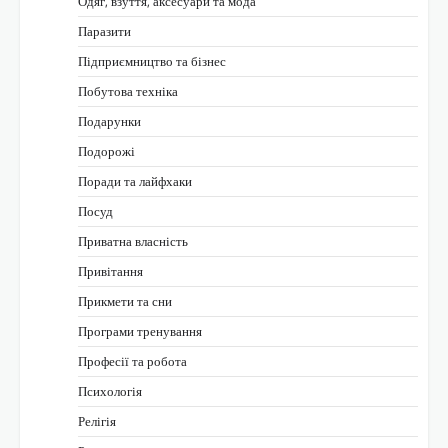
Одяг, взуття, аксесуари та мода
Паразити
Підприємництво та бізнес
Побутова техніка
Подарунки
Подорожі
Поради та лайфхаки
Посуд
Приватна власність
Привітання
Прикмети та сни
Програми тренування
Професії та робота
Психологія
Релігія