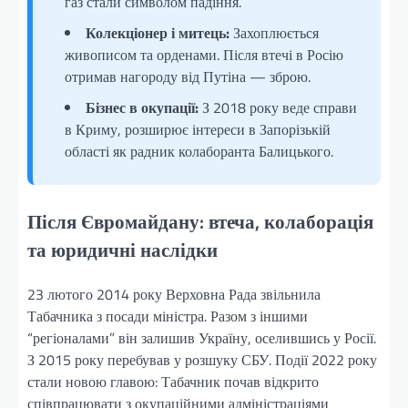
газ стали символом падіння.
Колекціонер і митець:
Захоплюється
живописом та орденами. Після втечі в Росію
отримав нагороду від Путіна — зброю.
Бізнес в окупації:
З 2018 року веде справи
в Криму, розширює інтереси в Запорізькій
області як радник колаборанта Балицького.
Після Євромайдану: втеча, колаборація
та юридичні наслідки
23 лютого 2014 року Верховна Рада звільнила
Табачника з посади міністра. Разом з іншими
“регіоналами” він залишив Україну, оселившись у Росії.
З 2015 року перебував у розшуку СБУ. Події 2022 року
стали новою главою: Табачник почав відкрито
співпрацювати з окупаційними адміністраціями