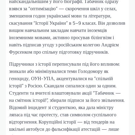
найскандальнішим у його біографії. Табачник одразу
взявся за “оптимізацію” — скорочення шкіл у селах,
зменшення годин української мови та літератури,
скасування “Історії України” в 5–9 класах. Він дозволив
вищим навчальним закладам навчати іноземців
іноземними мовами, активно просував білінгвізм і
навіть підписав угоду з російським колегою Андрієм
Фурсенком про спільну підготовку підручників.
Підручники з історії переписували під його впливом:
зникали або мінімізувалися теми Голодомору як
геноциду, ОУН-УПА, акцентувалися на “спільній
історії” з Росією. Скандали сипалися один за одним.
Студенти та вчителі влаштовували акції “Табачник —
на смітник історії!”, збирали підписи за його звільнення.
Відомий інцидент зі студенткою, яка дала міністру
ляпаса під час протесту, став символом суспільного
відторгнення. Корупційні історії — від тендерів на
шкільні автобуси до фальсифікації атестацій — лише