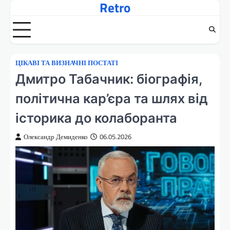
Retro
Перейти
до
вмісту
ЦІКАВІ ТА ВИЗНАЧНІ ПОСТАТІ
Дмитро Табачник: біографія,
політична кар’єра та шлях від
історика до колаборанта
Олександр Демиденко
06.05.2026