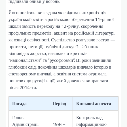
підливали оливи у вогонь.
Його політика виглядала як свідома синхронізація
української освіти з російською: збереження 11-річної
школи замість переходу на 12-річну, скорочення
профільних предметів, акцент на російській літературі
як ознаці освіченості. Суспільство реагувало гостро —
протести, петиції, публічні дискусії. Табачник
відповідав жорстко, називаючи критиків
“націоналістами” та “русофобами”. Ці роки залишили
глибокий слід: покоління школярів вивчало історію в
спотвореному вигляді, а освітня система отримала
поштовх до русифікації, який довелося виправляти
після 2014-го.
Посада
Період
Ключові аспекти
Голова
Контроль над
Адміністрації
1994–
інформаційною