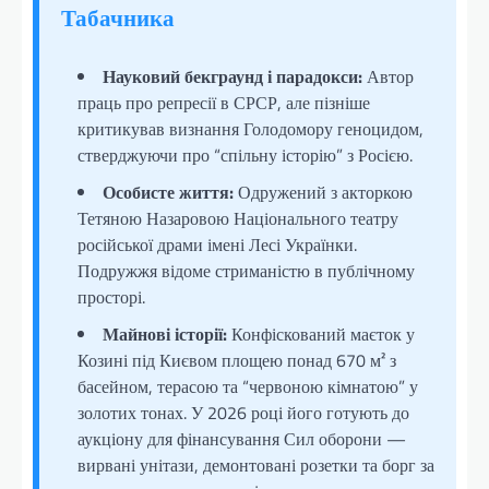
Табачника
Науковий бекграунд і парадокси:
Автор
праць про репресії в СРСР, але пізніше
критикував визнання Голодомору геноцидом,
стверджуючи про “спільну історію” з Росією.
Особисте життя:
Одружений з акторкою
Тетяною Назаровою Національного театру
російської драми імені Лесі Українки.
Подружжя відоме стриманістю в публічному
просторі.
Майнові історії:
Конфіскований маєток у
Козині під Києвом площею понад 670 м² з
басейном, терасою та “червоною кімнатою” у
золотих тонах. У 2026 році його готують до
аукціону для фінансування Сил оборони —
вирвані унітази, демонтовані розетки та борг за