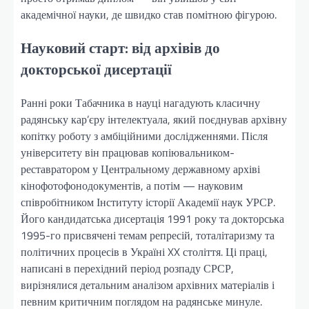
академічної науки, де швидко став помітною фігурою.
Науковий старт: від архівів до
докторської дисертації
Ранні роки Табачника в науці нагадують класичну
радянську кар’єру інтелектуала, який поєднував архівну
копітку роботу з амбіційними дослідженнями. Після
університету він працював копіювальником-
реставратором у Центральному державному архіві
кінофотофонодокументів, а потім — науковим
співробітником Інституту історії Академії наук УРСР.
Його кандидатська дисертація 1991 року та докторська
1995-го присвячені темам репресій, тоталітаризму та
політичних процесів в Україні XX століття. Ці праці,
написані в перехідний період розпаду СРСР,
вирізнялися детальним аналізом архівних матеріалів і
певним критичним поглядом на радянське минуле.