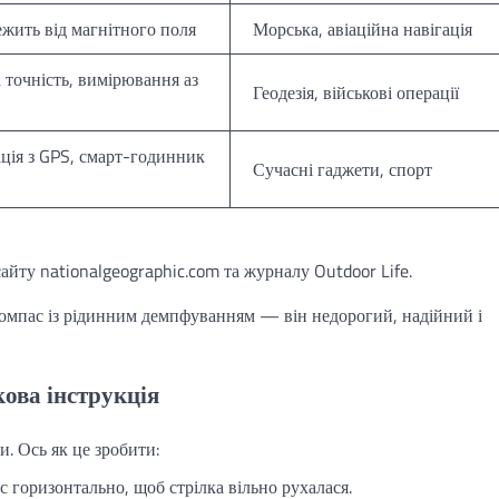
ежить від магнітного поля
Морська, авіаційна навігація
 точність, вимірювання аз
Геодезія, військові операції
ація з GPS, смарт-годинник
Сучасні гаджети, спорт
сайту nationalgeographic.com та журналу Outdoor Life.
компас із рідинним демпфуванням — він недорогий, надійний і
ова інструкція
. Ось як це зробити:
с горизонтально, щоб стрілка вільно рухалася.