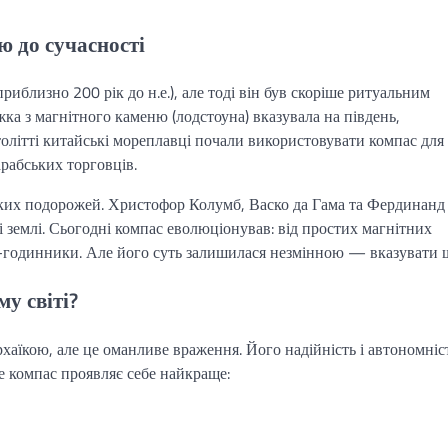
ю до сучасності
приблизно 200 рік до н.е.), але тоді він був скоріше ритуальним
ка з магнітного каменю (лодстоуна) вказувала на південь,
олітті китайські мореплавці почали використовувати компас для
арабських торговців.
ьких подорожей. Христофор Колумб, Васко да Гама та Фердинанд
 землі. Сьогодні компас еволюціонував: від простих магнітних
т-годинники. Але його суть залишилася незмінною — вказувати 
у світі?
хаїкою, але це оманливе враження. Його надійність і автономніс
е компас проявляє себе найкраще: