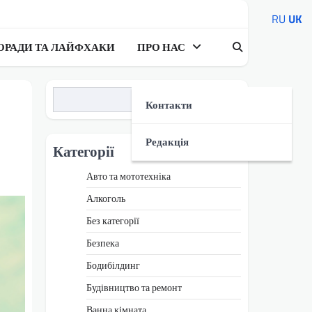
RU
UK
ОРАДИ ТА ЛАЙФХАКИ
ПРО НАС
Пошук
Контакти
Редакція
Категорії
Авто та мототехніка
Алкоголь
Без категорії
Безпека
Бодибілдинг
Будівництво та ремонт
Ванна кімната