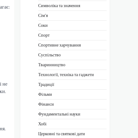
Символіка та значення
агає:
Сім’я
Соки
Спорт
Спортивне харчування
Суспільство
Тваринництво
Технології, техніка та гаджети
і не
Традиції
ки.
Фільми
Фінанси
Фундаментальні науки
Хобі
ня.
Церковні та святкові дати