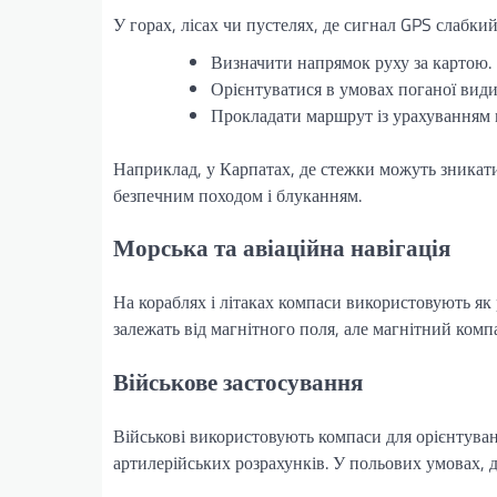
У горах, лісах чи пустелях, де сигнал GPS слабки
Визначити напрямок руху за картою.
Орієнтуватися в умовах поганої видим
Прокладати маршрут із урахуванням 
Наприклад, у Карпатах, де стежки можуть зникати
безпечним походом і блуканням.
Морська та авіаційна навігація
На кораблях і літаках компаси використовують як 
залежать від магнітного поля, але магнітний ком
Військове застосування
Військові використовують компаси для орієнтуванн
артилерійських розрахунків. У польових умовах, 