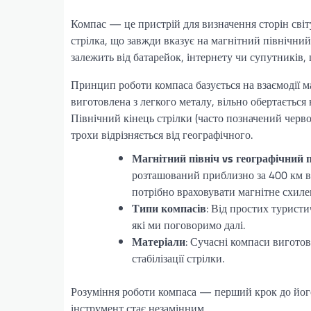
Компас — це пристрій для визначення сторін світ
стрілка, що завжди вказує на магнітний північний
залежить від батарейок, інтернету чи супутників,
Принцип роботи компаса базується на взаємодії ма
виготовлена з легкого металу, вільно обертається
Північний кінець стрілки (часто позначений черво
трохи відрізняється від географічного.
Магнітний північ vs географічний п
розташований приблизно за 400 км ві
потрібно враховувати магнітне схиле
Типи компасів
: Від простих турист
які ми поговоримо далі.
Матеріали
: Сучасні компаси виготов
стабілізації стрілки.
Розуміння роботи компаса — перший крок до його 
інструмент стає незамінним.