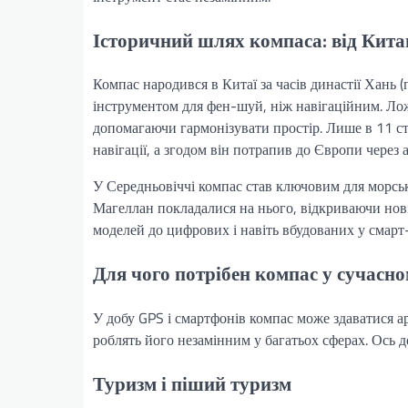
Історичний шлях компаса: від Кита
Компас народився в Китаї за часів династії Хань (
інструментом для фен-шуй, ніж навігаційним. Лож
допомагаючи гармонізувати простір. Лише в 11 ст
навігації, а згодом він потрапив до Європи через 
У Середньовіччі компас став ключовим для морс
Магеллан покладалися на нього, відкриваючи нові
моделей до цифрових і навіть вбудованих у смар
Для чого потрібен компас у сучасном
У добу GPS і смартфонів компас може здаватися ар
роблять його незамінним у багатьох сферах. Ось д
Туризм і піший туризм