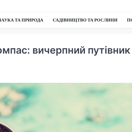
НАУКА ТА ПРИРОДА
САДІВНИЦТВО ТА РОСЛИНИ
П
омпас: вичерпний путівник