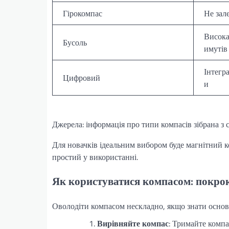
Гірокомпас
Не зал
Висока
Бусоль
имутів
Інтегр
Цифровий
и
Джерела: інформація про типи компасів зібрана з 
Для новачків ідеальним вибором буде магнітний 
простий у використанні.
Як користуватися компасом: покрок
Оволодіти компасом нескладно, якщо знати основи
Вирівняйте компас
: Тримайте компа