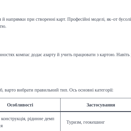
й напрямки при створенні карт. Професійні моделі, як-от бусолі
тю.
ностях компас додає азарту й учить працювати з картою. Навіть 
б, варто вибрати правильний тип. Ось основні категорії:
Особливості
Застосування
 конструкція, рідинне демп
Туризм, геокешинг
ня