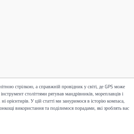
ітною стрілкою, а справжній провідник у світі, де GPS може
 інструмент століттями рятував мандрівників, мореплавців і
 ні орієнтирів. У цій статті ми зануримося в історію компаса,
онкощі використання та поділимося порадами, які зроблять вас