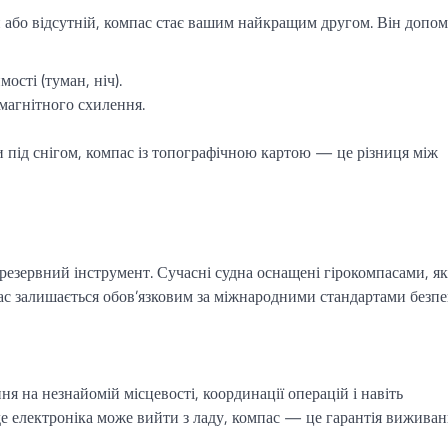
й або відсутній, компас стає вашим найкращим другом. Він допом
ості (туман, ніч).
магнітного схилення.
 під снігом, компас із топографічною картою — це різниця між
резервний інструмент. Сучасні судна оснащені гірокомпасами, як
пас залишається обов’язковим за міжнародними стандартами безпе
я на незнайомій місцевості, координації операцій і навіть
де електроніка може вийти з ладу, компас — це гарантія виживан