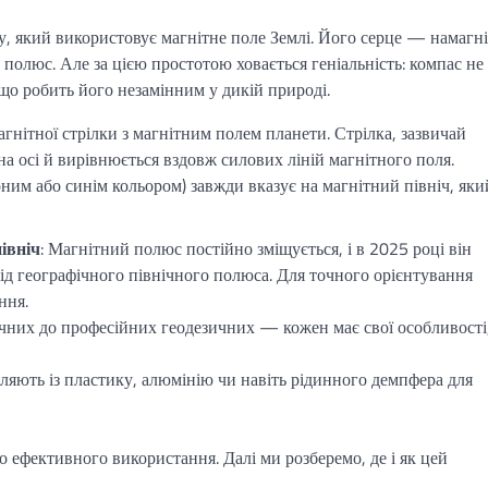
у, який використовує магнітне поле Землі. Його серце — намагн
 полюс. Але за цією простотою ховається геніальність: компас не
 що робить його незамінним у дикій природі.
гнітної стрілки з магнітним полем планети. Стрілка, зазвичай
 на осі й вирівнюється вздовж силових ліній магнітного поля.
ним або синім кольором) завжди вказує на магнітний північ, яки
івніч
: Магнітний полюс постійно зміщується, і в 2025 році він
д географічного північного полюса. Для точного орієнтування
ння.
ичних до професійних геодезичних — кожен має свої особливості
ляють із пластику, алюмінію чи навіть рідинного демпфера для
ефективного використання. Далі ми розберемо, де і як цей