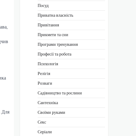
Посуд
Приватна власність
Привітання
ава,
Прикмети та сни
дчив
Програми тренування
Професії та робота
Психологія
Релігія
ика
Розваги
Садівництво та рослини
Сантехніка
. Для
Своїми руками
Секс
Серіали