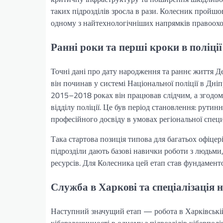
таких підрозділів зросла в рази. Колесник пройшов
одному з найтехнологічніших напрямків правоохо
Ранні роки та перші кроки в поліції
Точні дані про дату народження та раннє життя Д
він починав у системі Національної поліції в Дніп
2015–2018 роках він працював слідчим, а згодом
відділу поліції. Це був період становлення: рутин
професійного досвіду в умовах регіональної спец
Така стартова позиція типова для багатьох офіцері
підрозділи дають базові навички роботи з людьми
ресурсів. Для Колесника цей етап став фундамент
Служба в Харкові та спеціалізація 
Наступний значущий етап — робота в Харківській 
кіберзлочинності в одному з підрозділів кіберполі