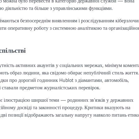
цію можна було перевести в категорію державної служби — вона
 діяльністю та більше з управлінськими функціями.
ймаються безпосереднім виявленням і розслідуванням кіберзлочи
ати оперативну роботу з системною аналітикою та організаційн
спільстві
утність активних акаунтів у соціальних мережах, мінімум комент
рюють образ людини, яка свідомо обирає непублічний стиль життя.
адки про дорогий годинник Hublot з діамантами, автомобіль,
і ставали предметом журналістських перевірок.
пає ілюстрацією ширшої теми — родинних зв’язків у державних
йному досвіді та законності процедур. Критики вказують на
идві позиції відображають загальну напругу навколо питань етик