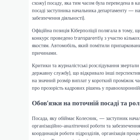
схожу) посаду, яка тим часом була переведена в к
посаді заступника начальника департаменту — нач
забезпечення діяльності).
Офіційна позиція Кіберполіції полягала в тому, щ
конкурс проведено transparently з участю кількох
якостям. Автомобіль, який помітили припарковани
причинами.
Критики та журналістські розслідування звертали у
державну службу), що відкривало інші перспектив
на значний розмір виплат у короткий проміжок ча
про прозорість кадрових рішень у правоохоронній
Обов’язки на поточній посаді та ро
Посада, яку обіймає Колесник, — заступник начал
організаційно-аналітичної роботи та забезпечення
координація роботи підрозділів, організація проце