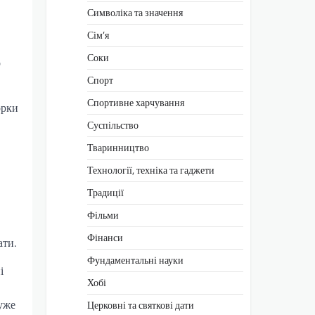
Символіка та значення
Сім’я
Соки
о
Спорт
Спортивне харчування
орки
Суспільство
Тваринництво
Технології, техніка та гаджети
Традиції
Фільми
Фінанси
ати.
Фундаментальні науки
і
Хобі
дуже
Церковні та святкові дати