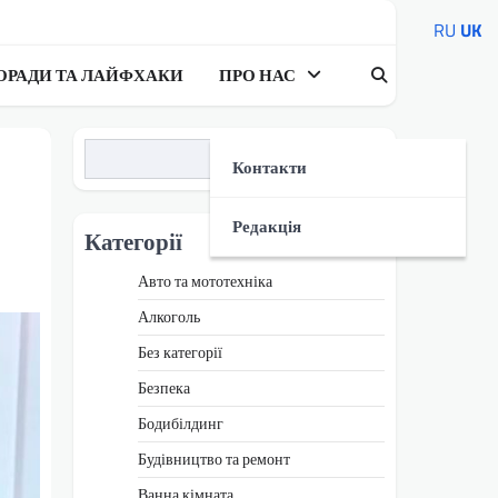
RU
UK
ОРАДИ ТА ЛАЙФХАКИ
ПРО НАС
Пошук
Контакти
Редакція
Категорії
Авто та мототехніка
Алкоголь
Без категорії
Безпека
Бодибілдинг
Будівництво та ремонт
Ванна кімната