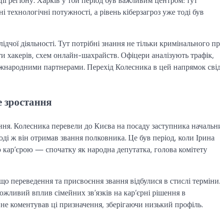
і технологічні потужності, а рівень кіберзагроз уже тоді був
слідчої діяльності. Тут потрібні знання не тільки кримінального пр
ти хакерів, схем онлайн-шахрайств. Офіцери аналізують трафік,
міжнародними партнерами. Перехід Колесника в цей напрямок сві
е зростання
ння. Колесника перевели до Києва на посаду заступника начальн
оді ж він отримав звання полковника. Це був період, коли Ірина
 кар’єрою — спочатку як народна депутатка, голова комітету
що переведення та присвоєння звання відбулися в стислі терміни
ожливий вплив сімейних зв’язків на кар’єрні рішення в
не коментував ці призначення, зберігаючи низький профіль.