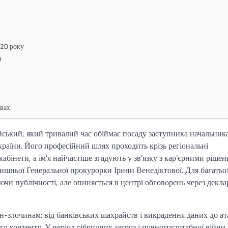
020 року
я
овах
ький, який тривалий час обіймає посаду заступника начальник
країни. Його професійний шлях проходить крізь регіональні
кабінети, а ім’я найчастіше згадують у зв’язку з кар’єрними ріше
шньої Генеральної прокурорки Ірини Венедіктової. Для багатьо
ючи публічності, але опиняється в центрі обговорень через деклар
н-злочинам: від банківських шахрайств і викрадення даних до ат
 контенту. У період гібридних загроз і повномасштабної війни