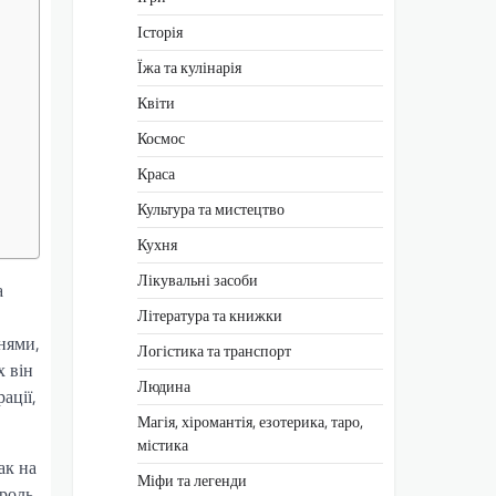
Історія
Їжа та кулінарія
Квіти
Космос
Краса
Культура та мистецтво
Кухня
Лікувальні засоби
а
Література та книжки
ннями,
Логістика та транспорт
х він
Людина
ації,
Магія, хіромантія, езотерика, таро,
містика
ак на
Міфи та легенди
 роль