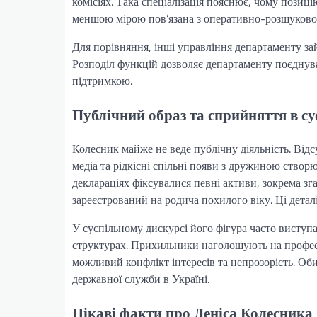
комісіях. Така спеціалізація пояснює, чому пози
меншою мірою пов’язана з оперативно-розшуковою
Для порівняння, інші управління департаменту за
Розподіл функцій дозволяє департаменту поєднув
підтримкою.
Публічний образ та сприйняття в су
Колесник майже не веде публічну діяльність. Відс
медіа та рідкісні спільні появи з дружиною ство
деклараціях фіксувалися певні активи, зокрема зг
зареєстрований на родича похилого віку. Ці детал
У суспільному дискурсі його фігура часто висту
структурах. Прихильники наголошують на професі
можливий конфлікт інтересів та непрозорість. Об
державної служби в Україні.
Цікаві факти про Деніса Колесника