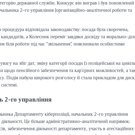
атегорію державної служби. Конкурс він виграв і був поновлений
альника 2-го управління (організаційно-аналітичної роботи та
о процедура відповідала законодавству: посада була скорочена,
 кандидатів, а Колесник переміг завдяки досвіду та морально-ді
м біля роботи під час “звільнення”, пояснювали особистими
вагу на збіг дат, зміну категорії посади (з поліцейської на цивіл
и щодо пенсійного забезпечення та кар’єрних можливостей, а та
су. Подія набула широкого розголосу й стала прикладом для диск
 системі.
ль 2-го управління
ьника Департаменту кіберполіції, начальник 2-го управління
 діяльності. Це більше адміністративно-аналітичний напрямок:
сів, забезпечення діяльності департаменту, участь в атестаційних