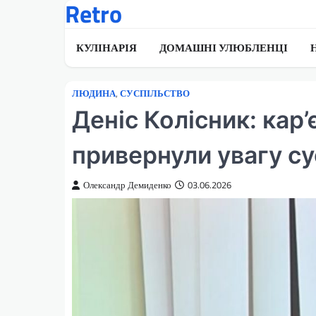
Retro
Перейти
до
вмісту
КУЛІНАРІЯ
ДОМАШНІ УЛЮБЛЕНЦІ
ЛЮДИНА
,
СУСПІЛЬСТВО
Деніс Колісник: кар’
привернули увагу су
Олександр Демиденко
03.06.2026