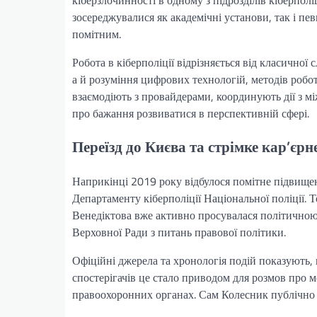
зосереджувалися як академічні установи, так і певн
помітним.
Робота в кіберполіції відрізняється від класичної 
а й розуміння цифрових технологій, методів робо
взаємодіють з провайдерами, координують дії з 
про бажання розвиватися в перспективній сфері.
Переїзд до Києва та стрімке кар’єрн
Наприкінці 2019 року відбулося помітне підвище
Департаменту кіберполіції Національної поліції. Т
Венедіктова вже активно просувалася політичною
Верховної Ради з питань правової політики.
Офіційні джерела та хронологія подій показують, 
спостерігачів це стало приводом для розмов про м
правоохоронних органах. Сам Колесник публічно 