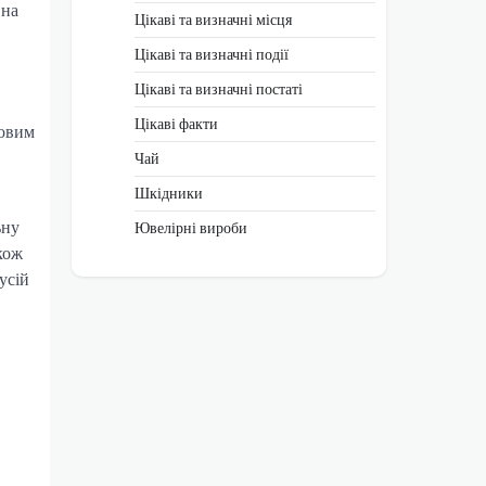
 на
Цікаві та визначні місця
Цікаві та визначні події
Цікаві та визначні постаті
Цікаві факти
ловим
Чай
Шкідники
ьну
Ювелірні вироби
кож
усій