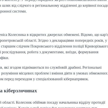
 шлях від слідчого в регіональному відділенні до керівної посад
ронної системи.
еніса Колесника в відкритих джерелах обмежені. Відомо, що кар’
ропетровській області. Згідно з деклараціями попередніх років, у
 старшим слідчим Покровського відділення поліції Криворізьког
ні розслідування, робота з документами, виїзди, формування
ифіки.
в, які згодом піднімаються по службовій драбині. Регіональні
, розуміння місцевих проблем і вміння діяти в умовах обмежених
ом перед переходом у спеціалізований кібернапрямок.
на кіберзлочинах
області. Колесник обіймав посаду начальника відділу протидії
ції регіону. Харків у той період був важливим центром: тут