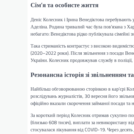
Сім’я та особисте життя
Деніс Колесник і Ірина Венедіктова перебувають 
Аделіна. Родина тривалий час була пов’язана з Ха
небагато: Венедіктова рідко публікувала сімейні з
Така стриманість контрастує з високою видимістю 
(2020–2022 роки). Після звільнення з посади Вен
України. Колесник продовжував службу в поліції,
Резонансна історія зі звільненням 
Найбільш обговорюваною сторінкою в кар’єрі Кол
розслідувань журналістів, 30 вересня його звіль
офіційно вказали скорочення займаної посади та н
За короткий період Колесник отримав сукупно пон
(близько 608 тисяч), виплати за невикористану від
стосувалася лікування від COVID-19. Через десять д