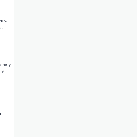
нів.
ою
арів у
 У
и