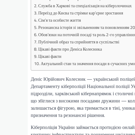
Служба в Харкові та спеціалізація на кіберзлочинах
Переїзд до Києва та стрімке кар’єрне зростання
Сім’я та особисте життя
Резонансна історія зі звільненням та поновленням 2
Обов’язки на поточній посаді та роль 2-го управлінн
Публічний образ та сприйняття в суспільстві
Цікаві факти про Деніса Колесника
Цікаві факти
Актуальний стан та значення посади в сучасних ум
Деніс Юрійович Колесник — український поліцейс
Департаменту кіберполіції Національної поліції У
підрозділи, харківський кібернапрямок і столичні 
що збіглися з високими посадами дружини — коли
залишається фігурою, яка тримається в тіні, уника
призначення та резонансні рішення.
Кіберполіція України займається протидією онлай
критичну інфраструктуру та поширення шкідливого