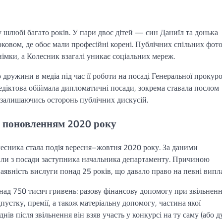
у шлюбі багато років. У пари двоє дітей — син Даниїл та донька
рковом, де обоє мали професійні корені. Публічних спільних фот
німки, а Колесник взагалі уникає соціальних мереж.
дружини в медіа під час її роботи на посаді Генеральної прокур
едіктова обіймала дипломатичні посади, зокрема ставала послом
 залишаючись осторонь публічних дискусій.
та поновленням 2020 року
есника стала подія вересня–жовтня 2020 року. За даними
нили з посади заступника начальника департаменту. Причиною
аявність вислуги понад 25 років, що давало право на певні випл
ад 750 тисяч гривень: разову фінансову допомогу при звільненн
пустку, премії, а також матеріальну допомогу, частина якої
нів після звільнення він взяв участь у конкурсі на ту саму (або 