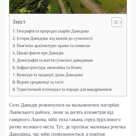
Зміст
Географія та природні скарби Давидова
Історія Давидова: від князів до сучасності
Пам’ятки архітектури: храми та символи
Цікаві факти про Давидів
Демографія та життя сучасних давидівчан
Інфраструктура, економіка та бізнес
Культура та традиції: душа Давидова
Відомі уродженці та гості
Туристичний потенціал та поради для мандрівників
Село Давидів розкинулося на мальовничих пагорбах
Львівського району, лише за десять кілометрів від
гамірного Львова, ніби тиха гавань серед бурхливого
ритму великого міста. Тут, де протікає маленька річечка
Давидівка, час ніби сповільнюється, а повітря