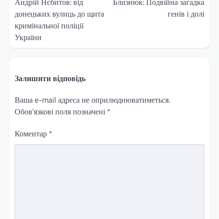
записів
Андрій Нєбитов: від
Близнюк: Подвійна загадка
донецьких вулиць до щита
генів і долі
кримінальної поліції
України
Залишити відповідь
Ваша e-mail адреса не оприлюднюватиметься.
Обов’язкові поля позначені
*
Коментар
*