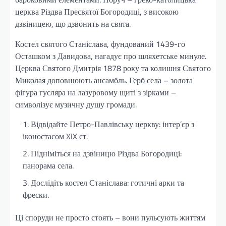
церква Різдва Пресвятої Богородиці, з високою
дзвіницею, що дзвонить на свята.
Костел святого Станіслава, фундований 1439-го
Осташком з Давидова, нагадує про шляхетське минуле.
Церква Святого Дмитрія 1878 року та колишня Святого
Миколая доповнюють ансамбль. Герб села – золота
фігура гусляра на лазуровому щиті з зірками –
символізує музичну душу громади.
Відвідайте Петро-Павлівську церкву: інтер’єр з
іконостасом XIX ст.
Підніміться на дзвіницю Різдва Богородиці:
панорама села.
Дослідіть костел Станіслава: готичні арки та
фрески.
Ці споруди не просто стоять – вони пульсують життям