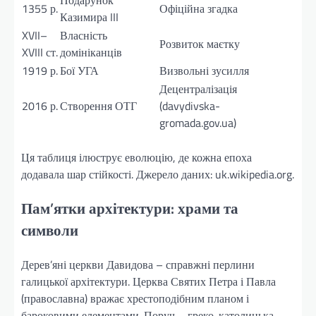
Подарунок
1355 р.
Офіційна згадка
Казимира III
XVII–
Власність
Розвиток маєтку
XVIII ст.
домініканців
1919 р.
Бої УГА
Визвольні зусилля
Децентралізація
2016 р.
Створення ОТГ
(davydivska-
gromada.gov.ua)
Ця таблиця ілюструє еволюцію, де кожна епоха
додавала шар стійкості. Джерело даних: uk.wikipedia.org.
Пам’ятки архітектури: храми та
символи
Дерев’яні церкви Давидова – справжні перлини
галицької архітектури. Церква Святих Петра і Павла
(православна) вражає хрестоподібним планом і
бароковими елементами. Поруч – греко-католицька