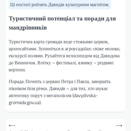
Ці постаті роблять Давидів культурним магнітом.
Туристичний потенціал та поради для
мандрівників
Туристична карта громади веде стежками церков,
археосайтами. Зупиніться в агроусадьбах: свіже молоко,
екскурсії полями. Рухайтеся велосипедом від Давидова
до Винничок. Влітку – фестивалі, взимку – різдвяні
вертепи.
Порада: Почніть з церкви Петра і Павла, завершіть
пікніком біля річки. Давидів – для тих, хто шукає
автентику поруч з мегаполісом (davydivska-
gromada.gov.ua).
Навігація
⟵
⟶