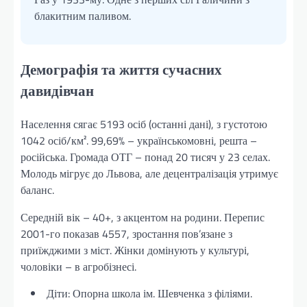
блакитним паливом.
Демографія та життя сучасних
давидівчан
Населення сягає 5193 осіб (останні дані), з густотою
1042 осіб/км². 99,69% – українськомовні, решта –
російська. Громада ОТГ – понад 20 тисяч у 23 селах.
Молодь мігрує до Львова, але децентралізація утримує
баланс.
Середній вік – 40+, з акцентом на родини. Перепис
2001-го показав 4557, зростання пов’язане з
приїжджими з міст. Жінки домінують у культурі,
чоловіки – в агробізнесі.
Діти: Опорна школа ім. Шевченка з філіями.