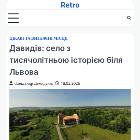
Retro
Перейти
до
вмісту
ЦІКАВІ ТА ВИЗНАЧНІ МІСЦЯ
Давидів: село з
тисячолітньою історією біля
Львова
Олександр Демиденко
18.03.2026