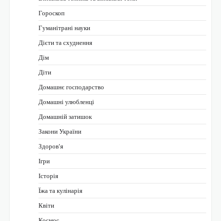
Гороскоп
Гуманітрані науки
Дієти та схуднення
Дім
Діти
Домашнє господарство
Домашні улюбленці
Домашній затишок
Закони України
Здоров'я
Ігри
Історія
Їжа та кулінарія
Квіти
Космос