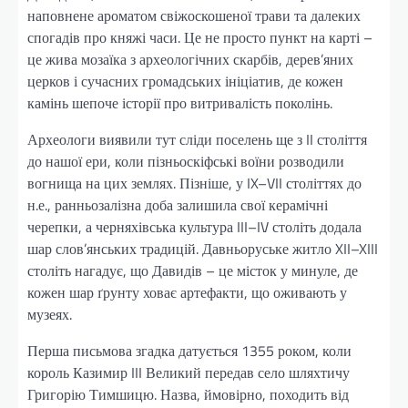
наповнене ароматом свіжоскошеної трави та далеких
спогадів про княжі часи. Це не просто пункт на карті –
це жива мозаїка з археологічних скарбів, дерев’яних
церков і сучасних громадських ініціатив, де кожен
камінь шепоче історії про витривалість поколінь.
Археологи виявили тут сліди поселень ще з II століття
до нашої ери, коли пізньоскіфські воїни розводили
вогнища на цих землях. Пізніше, у IX–VII століттях до
н.е., ранньозалізна доба залишила свої керамічні
черепки, а черняхівська культура III–IV століть додала
шар слов’янських традицій. Давньоруське житло XII–XIII
століть нагадує, що Давидів – це місток у минуле, де
кожен шар ґрунту ховає артефакти, що оживають у
музеях.
Перша письмова згадка датується 1355 роком, коли
король Казимир III Великий передав село шляхтичу
Григорію Тимшицю. Назва, ймовірно, походить від