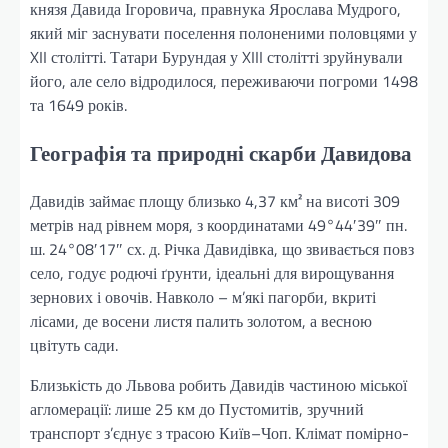
князя Давида Ігоровича, правнука Ярослава Мудрого,
який міг заснувати поселення полоненими половцями у
XII столітті. Татари Бурундая у XIII столітті зруйнували
його, але село відродилося, переживаючи погроми 1498
та 1649 років.
Географія та природні скарби Давидова
Давидів займає площу близько 4,37 км² на висоті 309
метрів над рівнем моря, з координатами 49°44′39″ пн.
ш. 24°08′17″ сх. д. Річка Давидівка, що звивається повз
село, годує родючі ґрунти, ідеальні для вирощування
зернових і овочів. Навколо – м’які пагорби, вкриті
лісами, де восени листя палить золотом, а весною
цвітуть сади.
Близькість до Львова робить Давидів частиною міської
агломерації: лише 25 км до Пустомитів, зручний
транспорт з’єднує з трасою Київ–Чоп. Клімат помірно-