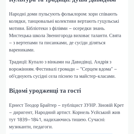
Народні доми пульсують фольклором: хори співають
колядки, танцювальні колективи вертають гуцульські
мотиви. Бібліотеки з філіями – осередки знань.
Мистецька школа Звенигорода виховає таланти. Свята
– з вертепами та писанками, де сусіди діляться
варениками.
Традиції: Купало з вінками на Давидівці, Андрія з
ворожінням. Фестивалі громади – “Серцем вдома” –
об’єднують сусідні села піснею та майстер-класами.
Відомі уродженці та гості
Ернест Теодор Брайтер – публіцист ЗУНР. Зіновій Крет
– диригент, Народний артист. Корнель Уєйський жив
тут 1839–1841, надихаючись тишею. Сучасні:
музиканти, педагоги.