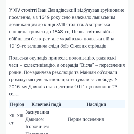
У XIV столітті Іван Давидівський відбудував зруйноване
поселення, а з 1649 року село належало львівським
домініканцям до кінця XVIII століття. Австрійська
панщина тривала до 1848-го, Перша світова війна
обійшлася без втрат, але українсько-польська війна
1919-го залишила сліди боїв Січових стрільців.
Польська окупація принесла полонізацію, радянські
часи – колективізацію, а операція “Вісла” – переселення
родин. Помаранчева революція та Майдан об’єднали
громаду: місцеві активно протестували за свободу. У
2016-му Давидів став центром ОТГ, що охоплює 23
села.
Період
Ключові події
Наслідки
Заснування
XII–XIII
Давидом
Перше поселення
ст.
Ігоровичем