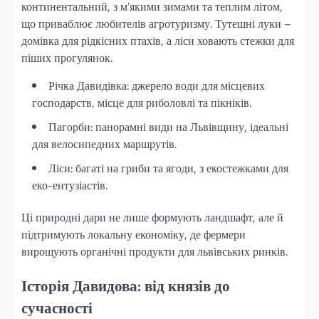
континентальний, з м’якими зимами та теплим літом,
що приваблює любителів агротуризму. Тутешні луки –
домівка для рідкісних птахів, а ліси ховають стежки для
піших прогулянок.
Річка Давидівка: джерело води для місцевих
господарств, місце для риболовлі та пікніків.
Пагорби: панорамні види на Львівщину, ідеальні
для велосипедних маршрутів.
Ліси: багаті на гриби та ягоди, з екостежками для
еко-ентузіастів.
Ці природні дари не лише формують ландшафт, але й
підтримують локальну економіку, де фермери
вирощують органічні продукти для львівських ринків.
Історія Давидова: від князів до
сучасності