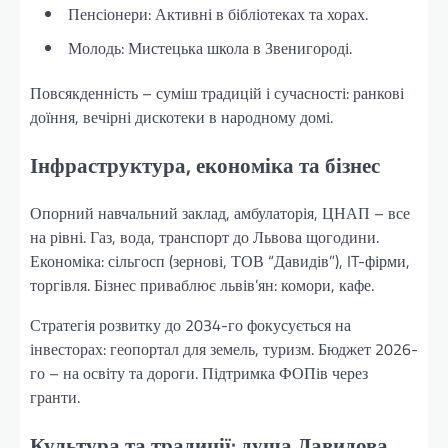
Пенсіонери: Активні в бібліотеках та хорах.
Молодь: Мистецька школа в Звенигороді.
Повсякденність – суміш традицій і сучасності: ранкові
доїння, вечірні дискотеки в народному домі.
Інфраструктура, економіка та бізнес
Опорний навчальний заклад, амбулаторія, ЦНАП – все
на рівні. Газ, вода, транспорт до Львова щогодини.
Економіка: сільгосп (зернові, ТОВ “Давидів”), IT-фірми,
торгівля. Бізнес приваблює львів’ян: комори, кафе.
Стратегія розвитку до 2034-го фокусується на
інвесторах: геопортал для земель, туризм. Бюджет 2026-
го – на освіту та дороги. Підтримка ФОПів через
гранти.
Культура та традиції: душа Давидова