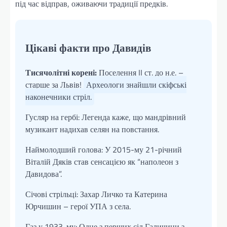
під час відправ, оживаючи традиції предків.
Цікаві факти про Давидів
Тисячолітні корені:
Поселення II ст. до н.е. –
старше за Львів!
Археологи знайшли скіфські
наконечники стріл.
Гусляр на гербі: Легенда каже, що мандрівний
музикант надихав селян на повстання.
Наймолодший голова: У 2015-му 21-річний
Віталій Дяків став сенсацією як “наполеон з
Давидова”.
Січові стрільці: Захар Личко та Катерина
Юрчишин – герої УПА з села.
Газ у 1933-му: Одне з перших сіл Галичини з