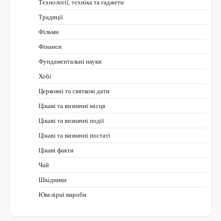
Технології, техніка та гаджети
Традиції
Фільми
Фінанси
Фундаментальні науки
Хобі
Церковні та святкові дати
Цікаві та визначні місця
Цікаві та визначні події
Цікаві та визначні постаті
Цікаві факти
Чай
Шкідники
Ювелірні вироби