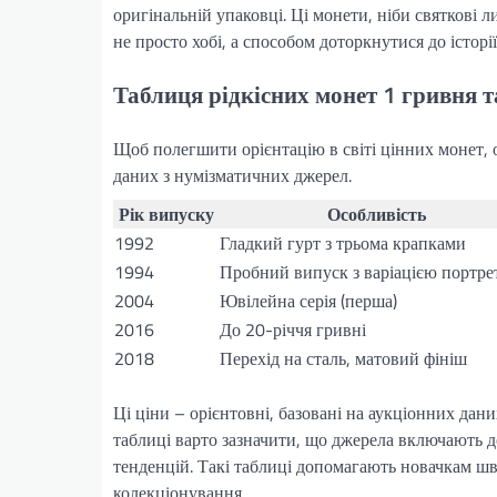
оригінальній упаковці. Ці монети, ніби святкові 
не просто хобі, а способом доторкнутися до історії
Таблиця рідкісних монет 1 гривня та
Щоб полегшити орієнтацію в світі цінних монет, 
даних з нумізматичних джерел.
Рік випуску
Особливість
1992
Гладкий гурт з трьома крапками
1994
Пробний випуск з варіацією портре
2004
Ювілейна серія (перша)
2016
До 20-річчя гривні
2018
Перехід на сталь, матовий фініш
Ці ціни – орієнтовні, базовані на аукціонних дани
таблиці варто зазначити, що джерела включають д
тенденцій. Такі таблиці допомагають новачкам шв
колекціонування.