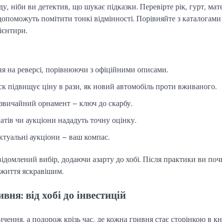
, ніби ви детектив, що шукає підказки. Перевірте рік, гурт, мат
допоможуть помітити тонкі відмінності. Порівняйте з каталогами
ієнтири.
ня на реверсі, порівнюючи з офіційними описами.
ск підвищує ціну в рази, як новий автомобіль проти вживаного.
незвичайний орнамент – ключ до скарбу.
тів чи аукціони нададуть точну оцінку.
ктуальні аукціони – ваш компас.
ідомлений вибір, додаючи азарту до хобі. Після практики ви поч
 життя яскравішим.
ня: від хобі до інвестицій
ення, а подорож крізь час, де кожна гривня стає сторінкою в кн