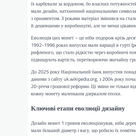
їх карбували за кордоном, бо власних потужностей
мали дизайн, натхненний національними символам
з орнаментом. З роками матеріал змінився на ста
й дешевшими у виробництві, але не менш цікавим
Еволюція цих монет – це ніби подорож крізь деся
1992-1996 роках випуски мали варіації в гурті (р
рифленого, що стало рідкістю через виробничі пом
підвищують вартість, перетворюючи звичайну гри
До 2025 року Національний банк випустив понад де
даними з сайту uk.wikipedia.org, з 2004 року поч
20-річчя грошової реформи. Ці зміни не тільки в
кожну монету маленьким дзеркалом епохи.
Ключові етапи еволюції дизайну
Дизайн монет 1 гривня еволюціонував, ніби дерево
мали більший діаметр і вагу, що робило їх помітни