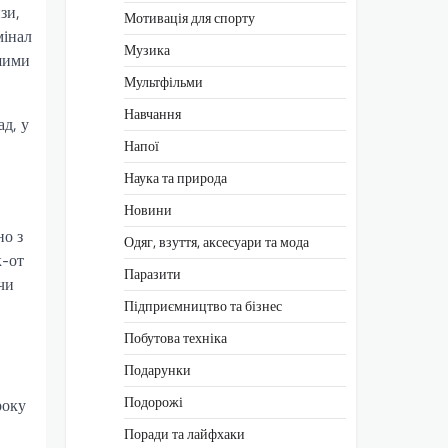
зи,
Мотивація для спорту
мінал
Музика
гшими
Мультфільми
Навчання
ад, у
Напої
Наука та природа
Новини
но з
Одяг, взуття, аксесуари та мода
к-от
Паразити
чи
Підприємництво та бізнес
Побутова техніка
Подарунки
Подорожі
року
Поради та лайфхаки