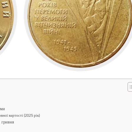
ими
вної вартості (2025 рік)
1 гривня