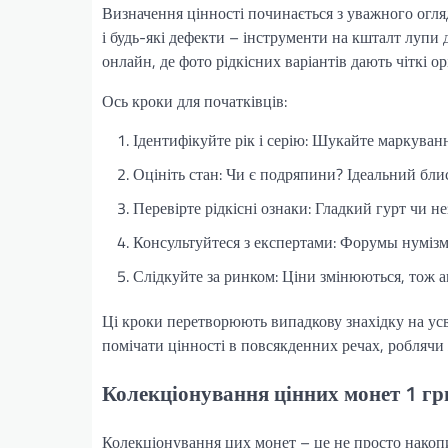
Визначення цінності починається з уважного огляду
і будь-які дефекти – інструменти на кшталт лупи 
онлайн, де фото рідкісних варіантів дають чіткі ор
Ось кроки для початківців:
Ідентифікуйте рік і серію: Шукайте маркуван
Оцініть стан: Чи є подряпини? Ідеальний бли
Перевірте рідкісні ознаки: Гладкий гурт чи 
Консультуйтеся з експертами: Форумы нумізма
Слідкуйте за ринком: Ціни змінюються, тож а
Ці кроки перетворюють випадкову знахідку на усв
помічати цінності в повсякденних речах, роблячи
Колекціонування цінних монет 1 грив
Колекціонування цих монет – це не просто накопич