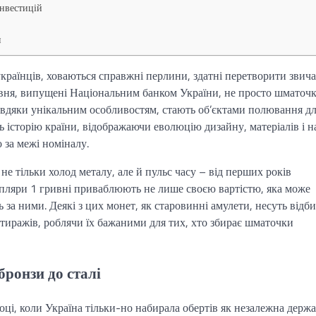
інвестицій
я
країнців, ховаються справжні перлини, здатні перетворити звич
вня, випущені Національним банком України, не просто шматоч
завдяки унікальним особливостям, стають об’єктами полювання д
ь історію країни, відображаючи еволюцію дизайну, матеріалів і н
 за межі номіналу.
не тільки холод металу, але й пульс часу – від перших років
емпляри 1 гривні приваблюють не лише своєю вартістю, яка може
 за ними. Деякі з цих монет, як старовинні амулети, несуть відб
тиражів, роблячи їх бажаними для тих, хто збирає шматочки
бронзи до сталі
оці, коли Україна тільки-но набирала обертів як незалежна держав