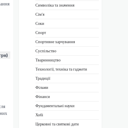
вання
Символіка та значення
Сім’я
Соки
Спорт
Спортивне харчування
Суспільство
грн)
Тваринництво
Технології, техніка та гаджети
Традиції
Фільми
Фінанси
Фундаментальні науки
сля
ьних
Хобі
Церковні та святкові дати