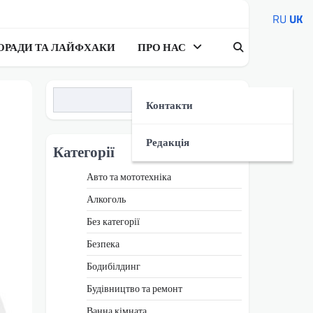
RU
UK
ОРАДИ ТА ЛАЙФХАКИ
ПРО НАС
Пошук
Контакти
Редакція
Категорії
Авто та мототехніка
Алкоголь
Без категорії
Безпека
Бодибілдинг
Будівництво та ремонт
Ванна кімната