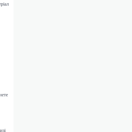
еріал
нете
изі