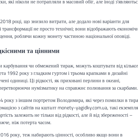
, які ніколи не потрапляли в масовий обіг, але іноді з’являютьс
2018 році, що знизило витрати, але додало нові варіанти для
і трансформації не просто технічні; вони відображають економічн
огодення, роблячи кожну монету частиною національної оповіді.
дкісними та цінними
ти карбування чи обмежений тираж, можуть коштувати від кілько
ета 1992 року з гладким гуртом і трьома крапками в дизайні
чені одиниці. Ці рідкості, як приховані перлини в океані,
 перетворюючи нумізматику на справжнє полювання за скарбами.
94 року з іншим портретом Володимира, які через помилки в тир
рмацією з сайтів на кшталт monety-yagidky.com.ua, такі екземпл
тість залежить не тільки від рідкості, але й від збереженості –
ожче, ніж потерта часом.
2016 року, теж набирають цінності, особливо якщо вони в