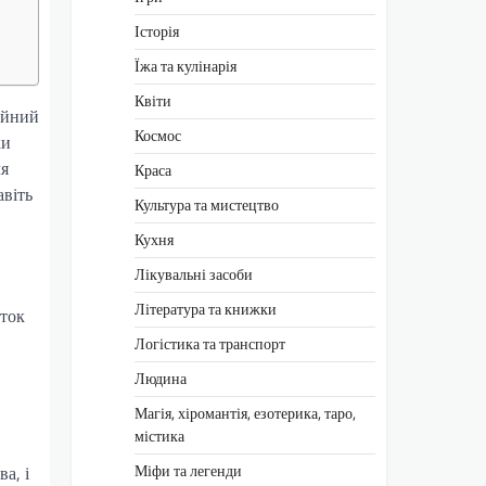
Історія
Їжа та кулінарія
Квіти
айний
Космос
ки
ля
Краса
авіть
Культура та мистецтво
Кухня
Лікувальні засоби
Література та книжки
иток
Логістика та транспорт
Людина
Магія, хіромантія, езотерика, таро,
містика
Міфи та легенди
а, і