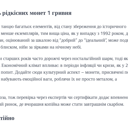
 рідкісних монет 1 гривня
т танцю багатьох елементів, від стану збереження до історичного
 менше екземплярів, тим вища ціна, як у випадку з 1992 роком, д
н, оцінюваний за шкалою від “добрий” до “ідеальний”, може под
блиском, ніби за зірками на нічному небі.
и старших років часто дорожчі через ностальгійний шарм, тоді як
. Економічний клімат впливає: в періоди інфляції чи кризи, як у 
 попит. Додайте сюди культурний аспект – монети, присвячені п
набувають емоційної ваги, роблячи їх не просто металом, а
за, тож перевірка через експертів чи сертифікати додає впевнено
й ринок, де вчорашня копійка може стати завтрашнім скарбом.
стійно