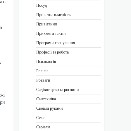
я на
Посуд
Приватна власність
Привітання
і
Прикмети та сни
Програми тренування
Професії та робота
Психологія
х
Релігія
Розваги
Садівництво та рослини
ажі
Сантехніка
яри
Своїми руками
Секс
Серіали