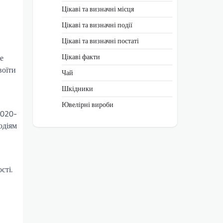
Цікаві та визначні місця
Цікаві та визначні події
Цікаві та визначні постаті
Цікаві факти
е
воїти
Чай
Шкідники
Ювелірні вироби
2020-
одіям
сті.