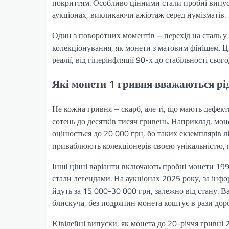
покриттям. Особливо цінними стали пробні випуски
аукціонах, викликаючи ажіотаж серед нумізматів.
Один з поворотних моментів – перехід на сталь у 
колекціонування, як монети з матовим фінішем. Ц
реалії, від гіперінфляції 90-х до стабільності сь
Які монети 1 гривня вважаються рі
Не кожна гривня – скарб, але ті, що мають дефек
сотень до десятків тисяч гривень. Наприклад, мон
оцінюється до 20 000 грн, бо таких екземплярів лі
приваблюють колекціонерів своєю унікальністю,
Інші цінні варіанти включають пробні монети 19
стали легендами. На аукціонах 2025 року, за інфо
йдуть за 15 000-30 000 грн, залежно від стану. Вар
блискуча, без подряпин монета коштує в рази дор
Ювілейні випуски, як монета до 20-річчя гривні 