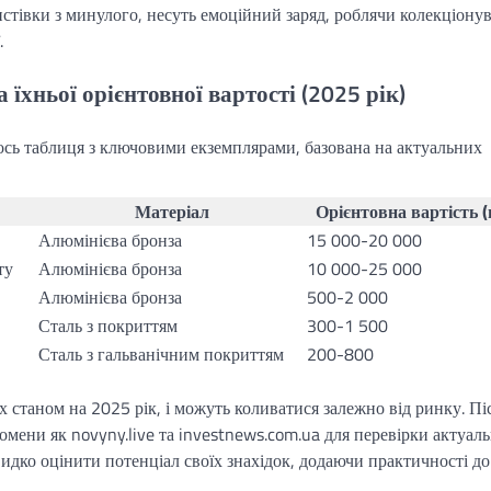
листівки з минулого, несуть емоційний заряд, роблячи колекціону
.
 їхньої орієнтовної вартості (2025 рік)
ось таблиця з ключовими екземплярами, базована на актуальних
Матеріал
Орієнтовна вартість (
Алюмінієва бронза
15 000-20 000
ту
Алюмінієва бронза
10 000-25 000
Алюмінієва бронза
500-2 000
Сталь з покриттям
300-1 500
Сталь з гальванічним покриттям
200-800
х станом на 2025 рік, і можуть коливатися залежно від ринку. Пі
омени як novyny.live та investnews.com.ua для перевірки актуал
идко оцінити потенціал своїх знахідок, додаючи практичності до