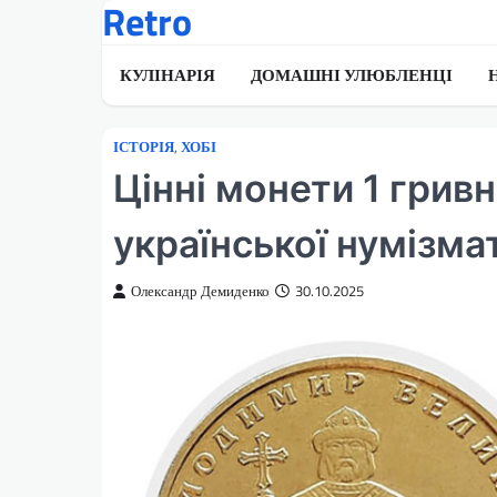
Retro
Перейти
до
вмісту
КУЛІНАРІЯ
ДОМАШНІ УЛЮБЛЕНЦІ
ІСТОРІЯ
,
ХОБІ
Цінні монети 1 гривн
української нумізма
Олександр Демиденко
30.10.2025