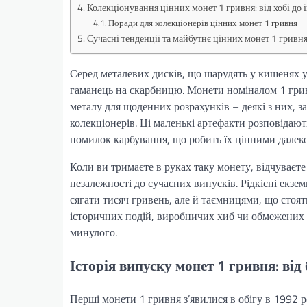
Колекціонування цінних монет 1 гривня: від хобі до 
Поради для колекціонерів цінних монет 1 гривня
Сучасні тенденції та майбутнє цінних монет 1 гривн
Серед металевих дисків, що шарудять у кишенях у
гаманець на скарбницю. Монети номіналом 1 гри
металу для щоденних розрахунків – деякі з них, 
колекціонерів. Ці маленькі артефакти розповідают
помилок карбування, що робить їх цінними далеко
Коли ви тримаєте в руках таку монету, відчуваєте 
незалежності до сучасних випусків. Рідкісні екз
сягати тисяч гривень, але й таємницями, що стоять
історичних подій, виробничих хиб чи обмежених 
минулого.
Історія випуску монет 1 гривня: від 
Перші монети 1 гривня з’явилися в обігу в 1992 р