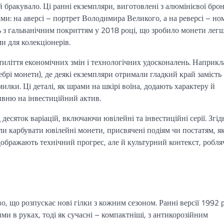
 бракувало. Ці ранні екземпляри, виготовлені з алюмінієвої брон
и: на аверсі – портрет Володимира Великого, а на реверсі – но
ль з гальванічним покриттям у 2018 році, що зробило монети ле
и для колекціонерів.
тиліття економічних змін і технологічних удосконалень. Наприкл
ебрі монети), де деякі екземпляри отримали гладкий край замість
илки. Ці деталі, як шрами на шкірі воїна, додають характеру й
вню на інвестиційний актив.
сяток варіацій, включаючи ювілейні та інвестиційні серії. Згід
али карбувати ювілейні монети, присвячені подіям чи постатям, я
ідображають технічний прогрес, але й культурний контекст, робля
, що розпускає нові гілки з кожним сезоном. Ранні версії 1992 
ми в руках, тоді як сучасні – компактніші, з антикорозійним