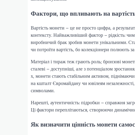
Фактори, що впливають на вартість
Вартість монети – це не просто цифра, а результа
контексту. Найважливіший фактор – рідкість: чим
виробничий брак зробив монети унікальними. Ста
чи потроїти вартість, бо колекціонери полюють за 
Матеріал і тираж теж грають роль; бронзові монет
сталеві – доступніші, але з потенціалом зростання
х, монети стають стабільним активом, піднімаючи
на кшталт Євромайдану чи ювілеям незалежності, 
символами.
Нарешті, аутентичність: підробки – справжня загро
Ці фактори переплітаються, створюючи динамічни
Як визначити цінність монети само