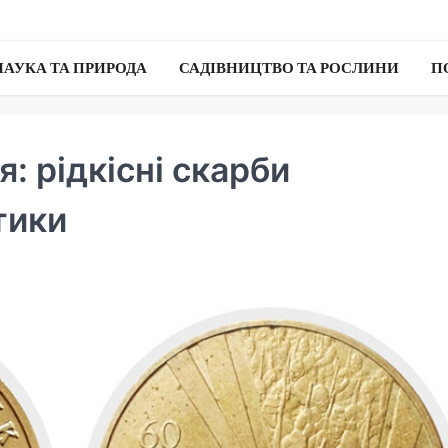
НАУКА ТА ПРИРОДА
САДІВНИЦТВО ТА РОСЛИНИ
П
я: рідкісні скарби
тики