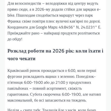
Для велосипедистів – велодоріжки від центру ведуть
прямо сюди, а в 2026-му додали стійки для зарядки e-
bike. Пішоходам сподобається маршрут через парк
Франка: свіже повітря плюс вуличні кав’ярні по дорозі.
Координати для Google Maps: 49.8456° N, 24.0231° E.
Приїжджайте рано – найкращі продукти розлітаються
до обіду!
Розклад роботи на 2026 рік: коли їхати і
чого чекати
Краківський ринок прокидається о 6:00, коли перші
фургони розкладають ящики з зеленню. Понеділок-
п’ятниця: 6:00-19:00 або до 21:00 у продуктових
павільйонах – повний асортимент, свіжість
гарантована. Субота скорочена: 6:00-19:00, але натовп
максимальний, бо всі запасаються на тиждень.
Неділя – святе табу. Традиція йде з часів, коли базар