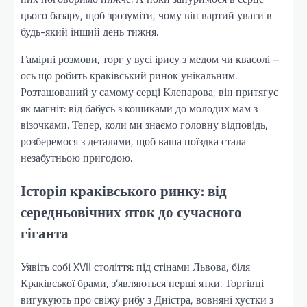
цього базару, щоб зрозуміти, чому він вартий уваги в
будь-який інший день тижня.
Гамірні розмови, торг у вусі ірису з медом чи квасолі –
ось що робить краківський ринок унікальним.
Розташований у самому серці Клепарова, він притягує
як магніт: від бабусь з кошиками до молодих мам з
візочками. Тепер, коли ми знаємо головну відповідь,
розберемося з деталями, щоб ваша поїздка стала
незабутньою пригодою.
Історія краківського ринку: від
середньовічних яток до сучасного
гіганта
Уявіть собі XVII століття: під стінами Львова, біля
Краківської брами, з’являються перші ятки. Торгівці
вигукують про свіжу рибу з Дністра, вовняні хустки з