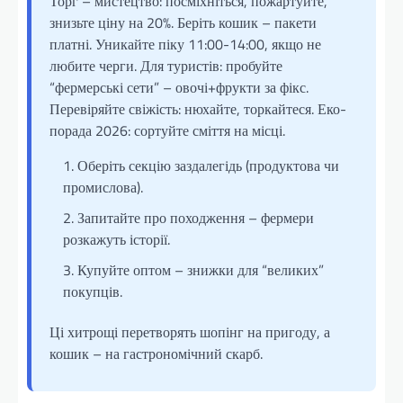
Торг – мистецтво: посміхніться, пожартуйте,
знизьте ціну на 20%. Беріть кошик – пакети
платні. Уникайте піку 11:00-14:00, якщо не
любите черги. Для туристів: пробуйте
“фермерські сети” – овочі+фрукти за фікс.
Перевіряйте свіжість: нюхайте, торкайтеся. Еко-
порада 2026: сортуйте сміття на місці.
Оберіть секцію заздалегідь (продуктова чи
промислова).
Запитайте про походження – фермери
розкажуть історії.
Купуйте оптом – знижки для “великих”
покупців.
Ці хитрощі перетворять шопінг на пригоду, а
кошик – на гастрономічний скарб.