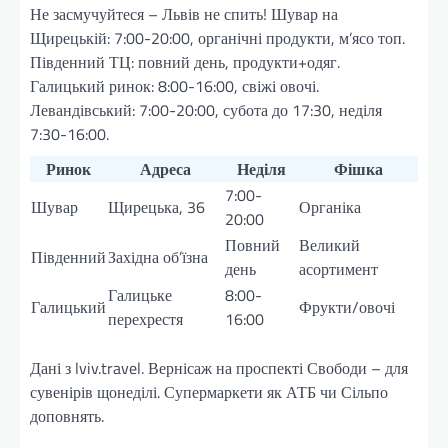
Не засмучуйтеся – Львів не спить! Шувар на
Щирецькій: 7:00-20:00, органічні продукти, м’ясо топ.
Південний ТЦ: повний день, продукти+одяг.
Галицький ринок: 8:00-16:00, свіжі овочі.
Левандівський: 7:00-20:00, субота до 17:30, неділя
7:30-16:00.
Ринок
Адреса
Неділя
Фішка
7:00-
Шувар
Щирецька, 36
Органіка
20:00
Повний
Великий
Південний
Західна об’їзна
день
асортимент
Галицьке
8:00-
Галицький
Фрукти/овочі
перехрестя
16:00
Дані з lviv.travel. Вернісаж на проспекті Свободи – для
сувенірів щонеділі. Супермаркети як АТБ чи Сільпо
доповнять.