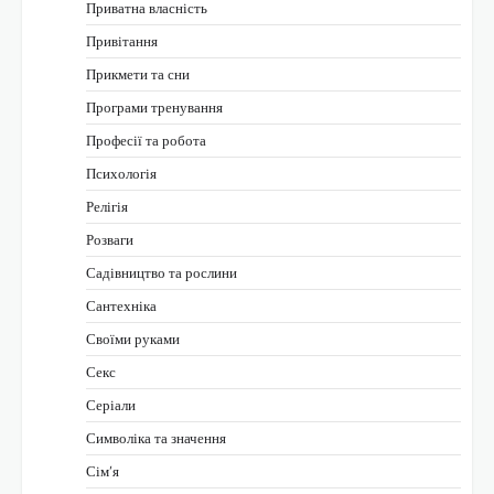
Приватна власність
Привітання
Прикмети та сни
Програми тренування
Професії та робота
Психологія
Релігія
Розваги
Садівництво та рослини
Сантехніка
Своїми руками
Секс
Серіали
Символіка та значення
Сім’я