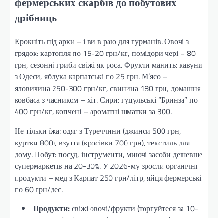
фермерських скарбів до побутових
дрібниць
Крокніть під арки – і ви в раю для гурманів. Овочі з
грядок: картопля по 15-20 грн/кг, помідори чері – 80
грн, сезонні гриби свіжі як роса. Фрукти манить: кавуни
з Одеси, яблука карпатські по 25 грн. М’ясо –
яловичина 250-300 грн/кг, свинина 180 грн, домашня
ковбаса з часником – хіт. Сири: гуцульські “Бринза” по
400 грн/кг, копчені – ароматні шматки за 300.
Не тільки їжа: одяг з Туреччини (джинси 500 грн,
куртки 800), взуття (кросівки 700 грн), текстиль для
дому. Побут: посуд, інструменти, миючі засоби дешевше
супермаркетів на 20-30%. У 2026-му зросли органічні
продукти – мед з Карпат 250 грн/літр, яйця фермерські
по 60 грн/дес.
Продукти:
свіжі овочі/фрукти (торгуйтеся за 10-