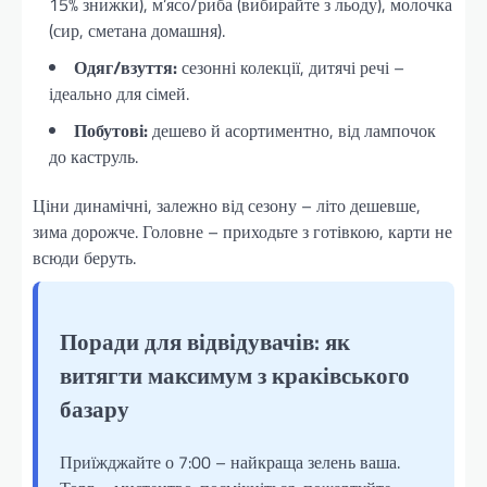
15% знижки), м’ясо/риба (вибирайте з льоду), молочка
(сир, сметана домашня).
Одяг/взуття:
сезонні колекції, дитячі речі –
ідеально для сімей.
Побутові:
дешево й асортиментно, від лампочок
до каструль.
Ціни динамічні, залежно від сезону – літо дешевше,
зима дорожче. Головне – приходьте з готівкою, карти не
всюди беруть.
Поради для відвідувачів: як
витягти максимум з краківського
базару
Приїжджайте о 7:00 – найкраща зелень ваша.