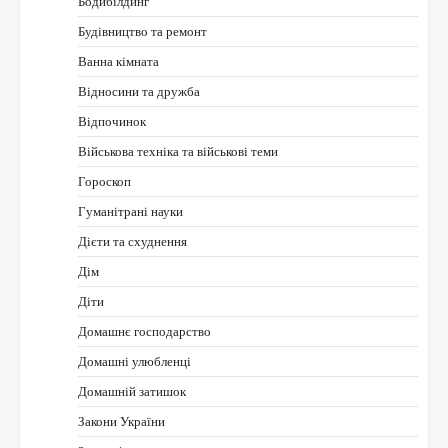
Бодибілдинг
Будівництво та ремонт
Ванна кімната
Відносини та дружба
Відпочинок
Військова техніка та військові теми
Гороскоп
Гуманітрані науки
Дієти та схуднення
Дім
Діти
Домашнє господарство
Домашні улюбленці
Домашній затишок
Закони України