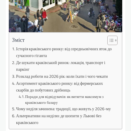
Зміст
Історія краківського ринку: від середньовічних яток до
сучасного гіганта
Де шукати краківський ринок: локація, транспорт і
паркінг
Розклад роботи на 2026 рік: коли їхати і чого чекати
Асортимент краківського ринку: від фермерських
скарбів до побутових дрібниць
Поради для відвідувачів: як витягти максимум з
краківського базару
Чому неділя зачинена: традиції, що живуть у 2026-му
Альтернативи на неділю: де шопити у Львові без
краківського