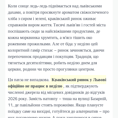
Коли сонце ледь-ледь піднімається над львівськими
дахами, а повітря просякнуте ароматом свіжоспеченого
хліба з сиром і зелені, краківський ринок оживає
справжнім виром життя. Тисячі львів’ян і гостей міста
поспішають сюди за найсвіжішими продуктами, де
кожна морквинка хрумтить, а м’ясо тішить око
рожевими прожилками. Але от біда: у неділю цей
колоритний гамір стихає – ринок зачиняється, даючи
перепочинок продавцям і покупцям. Традиція, що
тягнеться десятиліттями, робить неділю днем для
церкви, родини чи просто прогулянки центром.
Ця пауза не випадкова.
Краківський ринок у Львові
офіційно не працює в неділю
, як підтверджують
численні джерела від місцевих довідників до відгуків
2026 року. Замість натовпу – тиша на вулиці Базарній,
11, де павільйони стоять порожніми. Якщо плануєте
поїздку саме на вихідні, готуйтеся до альтернатив – про
них поговоримо нижче. А поки зануримося в серце