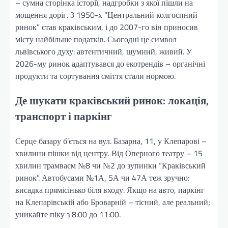
– сумна сторінка історії, надгробки з якої пішли на
мощення доріг. З 1950-х “Центральний колгоспний
ринок” став краківським, і до 2007-го він приносив
місту найбільше податків. Сьогодні це символ
львівського духу: автентичний, шумний, живий. У
2026-му ринок адаптувався до екотрендів – органічні
продукти та сортування сміття стали нормою.
Де шукати краківський ринок: локація,
транспорт і паркінг
Серце базару б’ється на вул. Базарна, 11, у Клепарові –
хвилини пішки від центру. Від Оперного театру – 15
хвилин трамваєм №8 чи №2 до зупинки “Краківський
ринок”. Автобусами №1А, 5А чи 47А теж зручно:
висадка прямісінько біля входу. Якщо на авто, паркінг
на Клепарівській або Броварній – тісний, але реальний;
уникайте піку з 8:00 до 11:00.