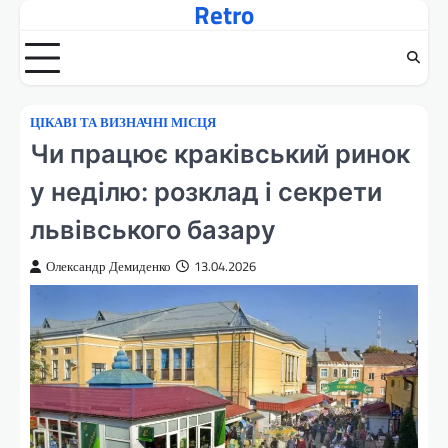
Retro
Перейти
до
вмісту
ЦІКАВІ ТА ВИЗНАЧНІ МІСЦЯ
Чи працює краківський ринок
у неділю: розклад і секрети
львівського базару
Олександр Демиденко
13.04.2026