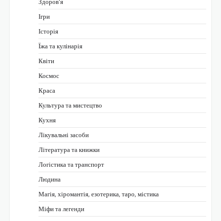
Здоров'я
Ігри
Історія
Їжа та кулінарія
Квіти
Космос
Краса
Культура та мистецтво
Кухня
Лікувальні засоби
Література та книжки
Логістика та транспорт
Людина
Магія, хіромантія, езотерика, таро, містика
Міфи та легенди