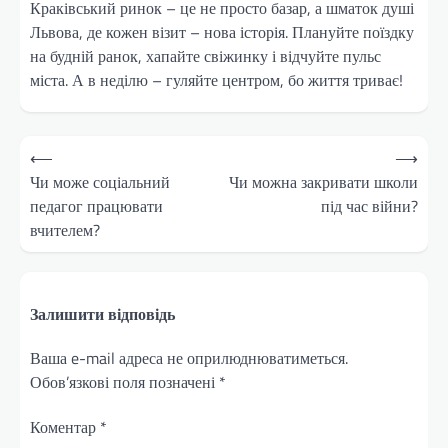
Краківський ринок – це не просто базар, а шматок душі
Львова, де кожен візит – нова історія. Плануйте поїздку
на будній ранок, хапайте свіжинку і відчуйте пульс
міста. А в неділю – гуляйте центром, бо життя триває!
Навігація
⟵
⟶
записів
Чи може соціальний
Чи можна закривати школи
педагог працювати
під час війни?
вчителем?
Залишити відповідь
Ваша e-mail адреса не оприлюднюватиметься.
Обов’язкові поля позначені
*
Коментар
*