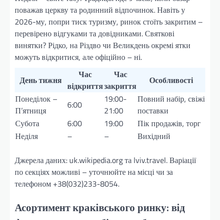
поважав церкву та родинний відпочинок. Навіть у
2026-му, попри тиск туризму, ринок стоїть закритим –
перевірено відгуками та довідниками. Святкові
винятки? Рідко, на Різдво чи Великдень окремі ятки
можуть відкритися, але офіційно – ні.
Час
Час
День тижня
Особливості
відкриття
закриття
Понеділок –
19:00-
Повний набір, свіжі
6:00
П’ятниця
21:00
поставки
Субота
6:00
19:00
Пік продажів, торг
Неділя
–
–
Вихідний
Джерела даних: uk.wikipedia.org та lviv.travel. Варіації
по секціях можливі – уточнюйте на місці чи за
телефоном +38(032)233-8054.
Асортимент краківського ринку: від