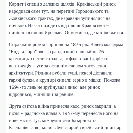
Карпат і спеції з далеких шляхів. Краківський ринок
народився саме тут, на перетині Городоцького та
Жовківського трактах, де каравани зупинялися на
ночівлю. Назва походить від площі Краківської –
нинішньої площі Ярослава Осмомисла, де кипіло життя.
Справжній розквіт припав на 1876 рік. Віденська фірма
“Енд та Горн” звела грандіозний павільйон: 76
крамниць з цегли та заліза, асфальтовані доріжки,
вентиляція – усе за останнім словом тогочасної
архітектури. Різники рубали туші, пекарі діставали
гарячі булки, а круп’ярі сипали зерно в мішки. Пожежа
1894-го ледь не зруйнувала диво, але ринок
відродився, міцніший за раніше.
Друга світова війна принесла хаос: ринок закрили, а
після – радянська влада в 1947-му перенесла його на
нове місце. Тут, між вулицями Базарною та
Клепарівською, колись був старий єврейський цвинтар