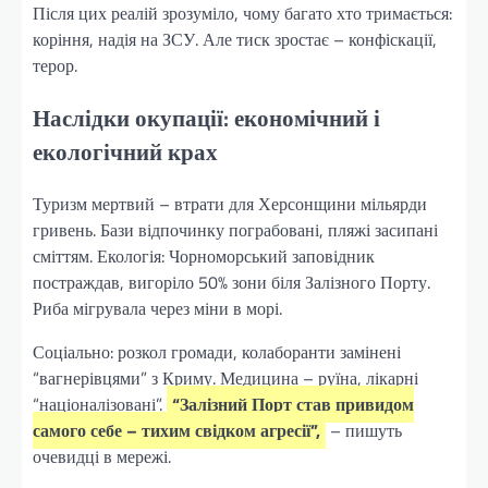
Після цих реалій зрозуміло, чому багато хто тримається:
коріння, надія на ЗСУ. Але тиск зростає – конфіскації,
терор.
Наслідки окупації: економічний і
екологічний крах
Туризм мертвий – втрати для Херсонщини мільярди
гривень. Бази відпочинку пограбовані, пляжі засипані
сміттям. Екологія: Чорноморський заповідник
постраждав, вигоріло 50% зони біля Залізного Порту.
Риба мігрувала через міни в морі.
Соціально: розкол громади, колаборанти замінені
“вагнерівцями” з Криму. Медицина – руїна, лікарні
“націоналізовані”.
“Залізний Порт став привидом
самого себе – тихим свідком агресії”,
– пишуть
очевидці в мережі.