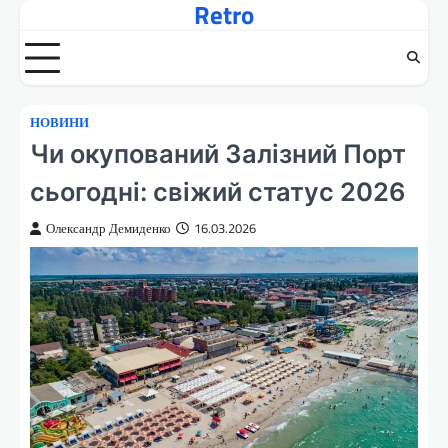
Retro
Перейти
до
вмісту
НОВИНИ
Чи окупований Залізний Порт
сьогодні: свіжий статус 2026
Олександр Демиденко
16.03.2026