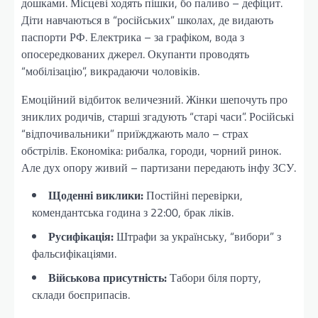
дошками. Місцеві ходять пішки, бо паливо – дефіцит.
Діти навчаються в “російських” школах, де видають
паспорти РФ. Електрика – за графіком, вода з
опосередкованих джерел. Окупанти проводять
“мобілізацію”, викрадаючи чоловіків.
Емоційний відбиток величезний. Жінки шепочуть про
зниклих родичів, старші згадують “старі часи”. Російські
“відпочивальники” приїжджають мало – страх
обстрілів. Економіка: рибалка, городи, чорний ринок.
Але дух опору живий – партизани передають інфу ЗСУ.
Щоденні виклики:
Постійні перевірки,
комендантська година з 22:00, брак ліків.
Русифікація:
Штрафи за українську, “вибори” з
фальсифікаціями.
Військова присутність:
Табори біля порту,
склади боєприпасів.