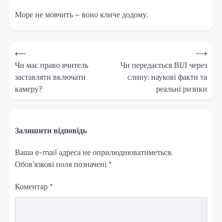
Море не мовчить – воно кличе додому.
Навігація
⟵
⟶
записів
Чи має право вчитель
Чи передається ВІЛ через
заставляти включати
слину: наукові факти та
камеру?
реальні ризики
Залишити відповідь
Ваша e-mail адреса не оприлюднюватиметься.
Обов’язкові поля позначені
*
Коментар
*