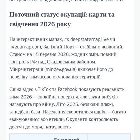
Поточний статус окупації: карти та
свідчення 2026 року
На інтерактивних мапах, як deepstatemap.live чи
liveuamap.com, Залізний Порт – стабільно червоний.
Станом на 15 березня 2026, жодних змін: повний
контроль РФ над Скадовським районом.
Мінреінтеграції (mindev.gov.ua) включає його до
переліку тимчасово окупованих територій.
Свіжі відео з TikTok та Facebook показують реальність:
зима 2026 – спокійна поверхня, але звуки вибухів
нагадують про війну. Літо 2025: безлюдні пляжі,
занедбані бази. Населення скоротилося вдвічі – багато
евакуювалися або втекли. Окупанти контролюють
доступ до моря, патрулюють.