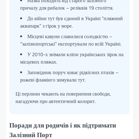
Назва походить від старого залізного
причалу для рибалок – реліквія 19 століття.
До війни тут був єдиний в Україні “пляжний
аквапарк” з гірок у море.
Місцеві кавуни славилися солодкістю –
“залізнопортські” експортували по всій Україні.
У 2010-х знімали кліпи українських зірок на
місцевих пляжах.
Заповідник поруч ховає рідкісних птахів –
рожеві фламінго зимували тут.
Ці перлини чекають на повернення свободи,
нагадуючи про автентичний колорит.
Поради для родичів і як підтримати
Залізний Порт