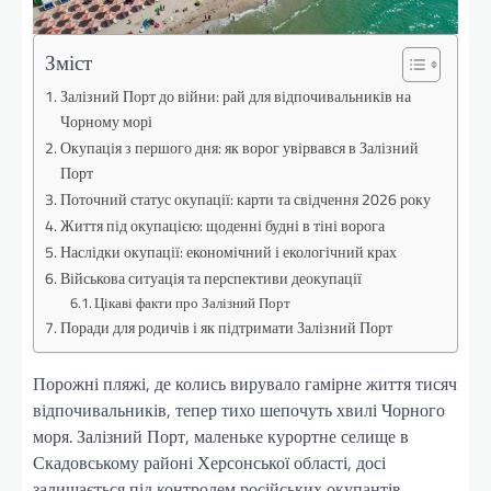
Зміст
Залізний Порт до війни: рай для відпочивальників на
Чорному морі
Окупація з першого дня: як ворог увірвався в Залізний
Порт
Поточний статус окупації: карти та свідчення 2026 року
Життя під окупацією: щоденні будні в тіні ворога
Наслідки окупації: економічний і екологічний крах
Військова ситуація та перспективи деокупації
Цікаві факти про Залізний Порт
Поради для родичів і як підтримати Залізний Порт
Порожні пляжі, де колись вирувало гамірне життя тисяч
відпочивальників, тепер тихо шепочуть хвилі Чорного
моря. Залізний Порт, маленьке курортне селище в
Скадовському районі Херсонської області, досі
залишається під контролем російських окупантів.