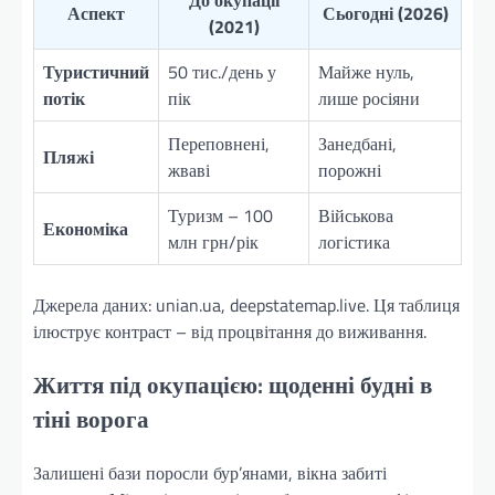
До окупації
Аспект
Сьогодні (2026)
(2021)
Туристичний
50 тис./день у
Майже нуль,
потік
пік
лише росіяни
Переповнені,
Занедбані,
Пляжі
жваві
порожні
Туризм – 100
Військова
Економіка
млн грн/рік
логістика
Джерела даних: unian.ua, deepstatemap.live. Ця таблиця
ілюструє контраст – від процвітання до виживання.
Життя під окупацією: щоденні будні в
тіні ворога
Залишені бази поросли бур’янами, вікна забиті