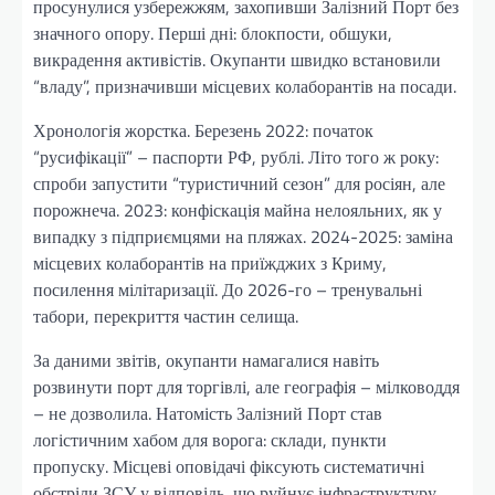
просунулися узбережжям, захопивши Залізний Порт без
значного опору. Перші дні: блокпости, обшуки,
викрадення активістів. Окупанти швидко встановили
“владу”, призначивши місцевих колаборантів на посади.
Хронологія жорстка. Березень 2022: початок
“русифікації” – паспорти РФ, рублі. Літо того ж року:
спроби запустити “туристичний сезон” для росіян, але
порожнеча. 2023: конфіскація майна нелояльних, як у
випадку з підприємцями на пляжах. 2024-2025: заміна
місцевих колаборантів на приїжджих з Криму,
посилення мілітаризації. До 2026-го – тренувальні
табори, перекриття частин селища.
За даними звітів, окупанти намагалися навіть
розвинути порт для торгівлі, але географія – мілководдя
– не дозволила. Натомість Залізний Порт став
логістичним хабом для ворога: склади, пункти
пропуску. Місцеві оповідачі фіксують систематичні
обстріли ЗСУ у відповідь, що руйнує інфраструктуру.