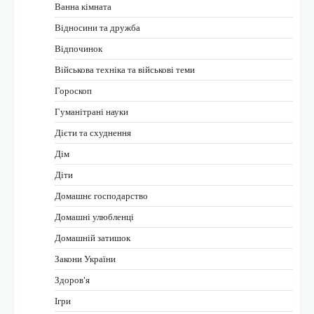
Ванна кімната
Відносини та дружба
Відпочинок
Військова техніка та військові теми
Гороскоп
Гуманітрані науки
Дієти та схуднення
Дім
Діти
Домашнє господарство
Домашні улюбленці
Домашній затишок
Закони України
Здоров'я
Ігри