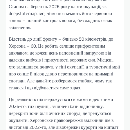
Станом на березень 2026 року карти окупації, як
deepstatemap.live, чітко позначають його червоною
зоною – повний контроль ворога, без жодних ознак
звільнення.
Відстань до лінії фронту – близько 50 кілометрів, до
Херсона – 60. Це робить селище прифронтовим
анклавом, де кожен день наповнений напругою від
далеких вибухів і присутності ворожих сил. Місцеві,
хто залишився, живуть у тіні окупації, а туристичні мрії
про сонце й пісок давно перетворилися на примарні
спогади. Але давайте розберемося глибше, чому так
сталося і що відбувається саме зараз.
Ця реальність підтверджується свіжими відео з зими
2026-го: тихі вулиці, зачинені бази відпочинку,
перекриті зони біля очисних споруд, де тренуються
окупанти. Херсонське правобережжя звільнили ще в
листопаді 2022-го, але лівобережні курорти на кшталт