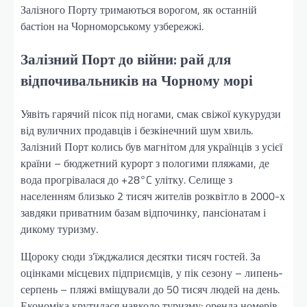
Залізного Порту тримаються ворогом, як останній
бастіон на Чорноморському узбережжі.
Залізний Порт до війни: рай для
відпочивальників на Чорному морі
Уявіть гарячий пісок під ногами, смак свіжої кукурудзи
від вуличних продавців і безкінечний шум хвиль.
Залізний Порт колись був магнітом для українців з усієї
країни – бюджетний курорт з пологими пляжами, де
вода прогрівалася до +28°C улітку. Селище з
населенням близько 2 тисяч жителів розквітло в 2000-х
завдяки приватним базам відпочинку, пансіонатам і
дикому туризму.
Щороку сюди з’їжджалися десятки тисяч гостей. За
оцінками місцевих підприємців, у пік сезону – липень-
серпень – пляжі вміщували до 50 тисяч людей на день.
Економіка крутилася навколо туризму: оренда номерів