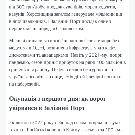
від 300 грн/добу, продаж сувенірів, морепродуктів,
кавунів. Херсонщина загалом генерувала мільйони від
відпочивальників, і Залізний Порт посідав одне з
перших місць поряд зі Скадовськом.
Місцеві пишалися своєю “перлиною”: чисте море без
медуз, як в Одесі, розвинена інфраструктура з кафе,
дискотеками та аквапарками. Навіть у 2021-му, попри
пандемію, сезон приніс прибуток на рівні 100 мільйонів
гривень для району. Це був символ безтурботного
українського літа – сонце, сміх дітей і вечірні вогники
на набережній.
Окупація з першого дня: як ворог
увірвався в Залізний Порт
24 лютого 2022 року небо над селом розірвали звуки
техніки. Російські колони з Криму – всього за 100 км –