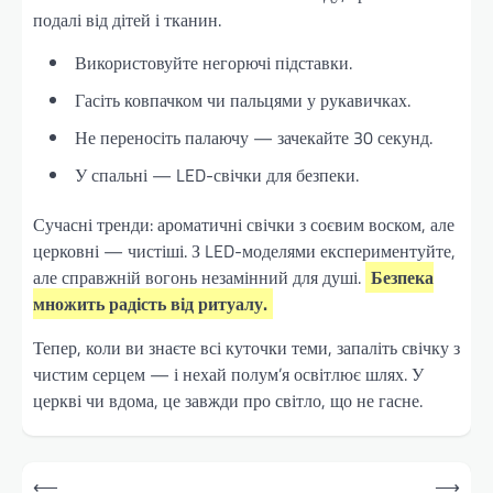
подалі від дітей і тканин.
Використовуйте негорючі підставки.
Гасіть ковпачком чи пальцями у рукавичках.
Не переносіть палаючу — зачекайте 30 секунд.
У спальні — LED-свічки для безпеки.
Сучасні тренди: ароматичні свічки з соєвим воском, але
церковні — чистіші. З LED-моделями експериментуйте,
але справжній вогонь незамінний для душі.
Безпека
множить радість від ритуалу.
Тепер, коли ви знаєте всі куточки теми, запаліть свічку з
чистим серцем — і нехай полум’я освітлює шлях. У
церкві чи вдома, це завжди про світло, що не гасне.
Навігація
⟵
⟶