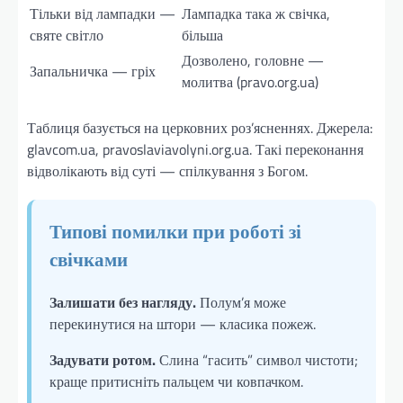
Тільки від лампадки —
Лампадка така ж свічка,
святе світло
більша
Дозволено, головне —
Запальничка — гріх
молитва (pravo.org.ua)
Таблиця базується на церковних роз’ясненнях. Джерела:
glavcom.ua, pravoslaviavolyni.org.ua. Такі переконання
відволікають від суті — спілкування з Богом.
Типові помилки при роботі зі
свічками
Залишати без нагляду.
Полум’я може
перекинутися на штори — класика пожеж.
Задувати ротом.
Слина “гасить” символ чистоти;
краще притисніть пальцем чи ковпачком.