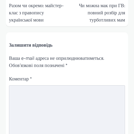
записів
Разом чи окремо: майстер-
Чи можна мак при ГВ:
клас з правопису
повний розбір для
української мови
турботливих мам
Залишити відповідь
Ваша e-mail адреса не оприлюднюватиметься.
Обов’язкові поля позначені
*
Коментар
*