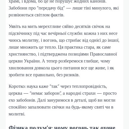
храмі, і вдома, бо це не порушує жодних канонів.
Забобони про “передачу бід” — лише тіні минулого, які
розвіюються світлом фактів.
Уявіть на мить мерехтливе сяйво десятків свічок на
підсвічнику під час вечірньої служби: кожна з них несе
чиюсь молитву, і вогонь, що стрибає від однієї до іншої,
лише множить це тепло. Ця практика стара, як саме
християнство, і підтверджена позиціями Православної
церкви України. А тепер розберемося глибше, чому
хвилювання довкола цього питання все ще живе, і як
зробити все правильно, без ризиків.
Коротко: наука каже “так” через теплопровідність,
церква — “немає заборон”, а народні страхи — просто
ехо забобонів. Далі зануримося в деталі, щоб ви могли
спокійно запалювати свічки на будь-якому святі чи в
молитві.
Фізика полум’я: чому вогонь так охоче