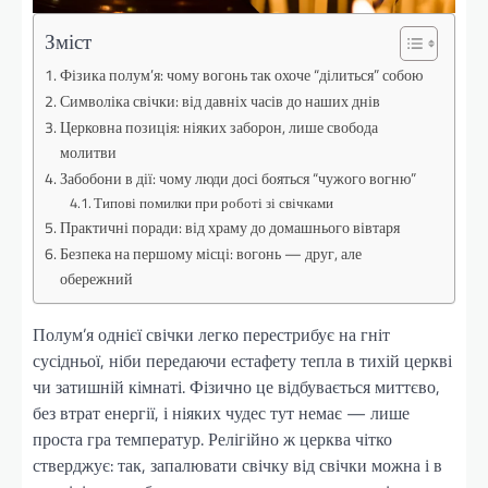
Зміст
Фізика полум’я: чому вогонь так охоче “ділиться” собою
Символіка свічки: від давніх часів до наших днів
Церковна позиція: ніяких заборон, лише свобода
молитви
Забобони в дії: чому люди досі бояться “чужого вогню”
Типові помилки при роботі зі свічками
Практичні поради: від храму до домашнього вівтаря
Безпека на першому місці: вогонь — друг, але
обережний
Полум’я однієї свічки легко перестрибує на гніт
сусідньої, ніби передаючи естафету тепла в тихій церкві
чи затишній кімнаті. Фізично це відбувається миттєво,
без втрат енергії, і ніяких чудес тут немає — лише
проста гра температур. Релігійно ж церква чітко
стверджує: так, запалювати свічку від свічки можна і в