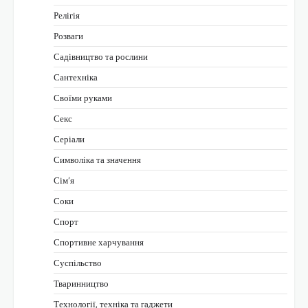
Релігія
Розваги
Садівництво та рослини
Сантехніка
Своїми руками
Секс
Серіали
Символіка та значення
Сім’я
Соки
Спорт
Спортивне харчування
Суспільство
Тваринництво
Технології, техніка та гаджети