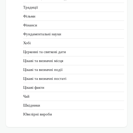
Традиції
Фільми
Фінанси
Фундаментальні науки
Хобі
Церковні та святкові дати
Цікаві та визначні місця
Цікаві та визначні події
Цікаві та визначні постаті
Цікаві факти
Чай
Шкідники
Ювелірні вироби