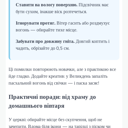
Ставити на вологу поверхню.
Підсвічник має
бути сухим, інакше віск розтечеться.
Ігнорувати протяг.
Вітер гасить або роздмухує
вогонь — обирайте тихе місце.
Забувати про довжину гніта.
Довгий коптить і
чадить, обрізайте до 0,5 см.
Ці помилки повторюють новачки, але з практикою все
йде гладко. Додайте креатив: у Великдень запаліть
пасхальний вогонь від свічки — і паска засяє!
Практичні поради: від храму до
домашнього вівтаря
У церкві: обирайте місце без скупчення, щоб не
зачепити. Вдома біля ікони — на тарілці з піском чи