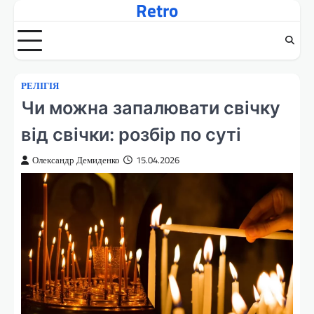
Retro
Перейти
до
вмісту
РЕЛІГІЯ
Чи можна запалювати свічку
від свічки: розбір по суті
Олександр Демиденко
15.04.2026