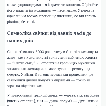
може супроводжуватися іскрами чи копоттю. Обрізайте
його заздалегідь ножицями — і все гладко. У церкві з
бджолиним воском процес ще чистіший, бо він горить
рівніше, без сажі.
Символіка свічки: від давніх часів до
наших днів
Свічки з’явилися 5000 років тому в Єгипті з камышу та
жиру, але в християнстві вони стали емблемою Христа
— “Світла світу”. З II століття на гробницях мучеників
запалювали лампадки, символізуючи перемогу над
смертю. У Візантії вогонь передавали процесіями, де
священики ділили полум’я з мирянами — точно як
зараз на підсвічниках.
У православній традиції свічка — жертва: віск від бджіл
(чистих створінь), гніт — душа, полум’я — Дух Святий.