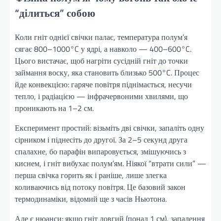
“ділиться” собою
Коли гніт однієї свічки палає, температура полум’я
сягає 800–1000°C у ядрі, а навколо — 400–600°C.
Цього вистачає, щоб нагріти сусідній гніт до точки
займання воску, яка становить близько 500°C. Процес
йде конвекцією: гаряче повітря піднімається, несучи
тепло, і радіацією — інфрачервоними хвилями, що
проникають на 1–2 см.
Експеримент простий: візьміть дві свічки, запаліть одну
сірником і піднесіть до другої. За 2–5 секунд друга
спалахне, бо парафін випаровується, змішуючись з
киснем, і гніт вибухає полум’ям. Ніякої “втрати сили” —
перша свічка горить як і раніше, лише злегка
коливаючись від потоку повітря. Це базовий закон
термодинаміки, відомий ще з часів Ньютона.
Але є нюанси: якщо гніт довгий (понад 1 см), запалення