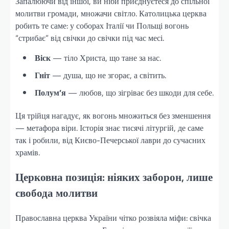
Запалюючи від іншої, ви ніби приєднуєтеся до спільної
молитви громади, множачи світло. Католицька церква
робить те саме: у соборах Італії чи Польщі вогонь
“стрибає” від свічки до свічки під час месі.
Віск
— тіло Христа, що тане за нас.
Гніт
— душа, що не згорає, а світить.
Полум’я
— любов, що зігріває без шкоди для себе.
Ця трійця нагадує, як вогонь множиться без зменшення
— метафора віри. Історія знає тисячі літургій, де саме
так і робили, від Києво-Печерської лаври до сучасних
храмів.
Церковна позиція: ніяких заборон, лише
свобода молитви
Православна церква України чітко розвіяла міфи: свічка