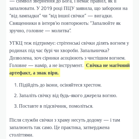
— символ звернення до Бога, і немає правил, як її
запалювати. У 2019 році ПЦУ заявила, що заборони на
“від лампадки” чи “від іншої свічки” — вигадки.
Священники в інтерв’ю повторюють: “Запалюйте як
зручно, головне — молитва”.
УГКЦ теж підтримує: стрітенські свічки ділять вогнем у
родинах під час бурі чи хвороби. Запальничка?
Дозволена, хоч сірники асоціюють з чистішим вогнем.
Головне — намір, а не інструмент.
Свічка не магічний
артефакт, а знак віри.
Підійдіть до ікони, осіняйтеся хрестом.
Запаліть свічку від будь-якого джерела вогню.
Поставте в підсвічник, помоліться.
Після служби свічки з храму несуть додому — і там
запалюють так само. Це практика, затверджена
століттями.