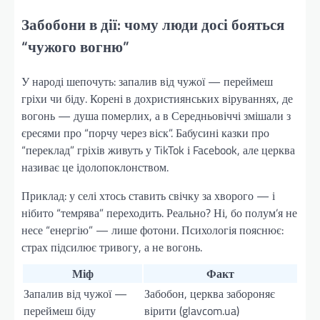
Забобони в дії: чому люди досі бояться
“чужого вогню”
У народі шепочуть: запалив від чужої — переймеш
гріхи чи біду. Корені в дохристиянських віруваннях, де
вогонь — душа померлих, а в Середньовіччі змішали з
єресями про “порчу через віск”. Бабусині казки про
“переклад” гріхів живуть у TikTok і Facebook, але церква
називає це ідолопоклонством.
Приклад: у селі хтось ставить свічку за хворого — і
нібито “темрява” переходить. Реально? Ні, бо полум’я не
несе “енергію” — лише фотони. Психологія пояснює:
страх підсилює тривогу, а не вогонь.
Міф
Факт
Запалив від чужої —
Забобон, церква забороняє
переймеш біду
вірити (glavcom.ua)