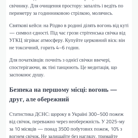
свічнику. Для очищення простору: запаліть і ведіть по
периметру за годинниковою стрілкою, молячись.
Святкові кейси: на Різдво в родині ділять вогонь від куті
— символ єдності. Під час грози стрітенська свічка від
УГКЦ зігріває атмосферу. Купуйте церковний віск: він
не токсичний, горить 4–6 годин.
Для початківців: почніть з однієї свічки ввечері,
спостерігаючи, як тіні танцюють. Це медитація, що
заспокоює душу.
Безпека на першому місці: вогонь —
друг, але обережний
Статистика ДСНС: щороку в Україні 300–500 пожеж
від свічок, переважно через необережність. У 2025-му
за 10 місяців — понад 3500 побутових пожеж, 10% з
вогнем свічок. Не залишайте без нагляду, тримайте