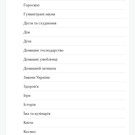
Гороскоп
Гуманітрані науки
Дієти та схуднення
Дім
Діти
Домашнє господарство
Домашні улюбленці
Домашній затишок
Закони України
Здоров'я
Ігри
Історія
Їжа та кулінарія
Квіти
Космос