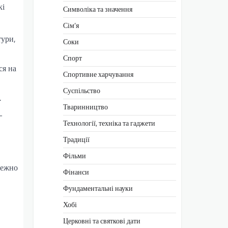
кі
Символіка та значення
Сім’я
тури,
Соки
Спорт
ся на
Спортивне харчування
Суспільство
.
Тваринництво
–
Технології, техніка та гаджети
Традиції
Фільми
лежно
Фінанси
Фундаментальні науки
Хобі
Церковні та святкові дати