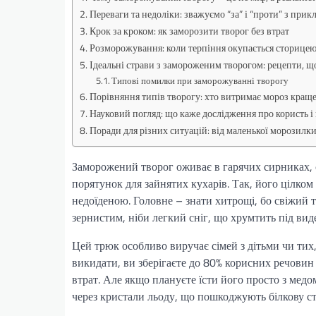
Переваги та недоліки: зважуємо “за” і “проти” з прик
Крок за кроком: як заморозити творог без втрат
Розморожування: коли терпіння окупається сторице
Ідеальні страви з замороженим творогом: рецепти, 
Типові помилки при заморожуванні творогу
Порівняння типів творогу: хто витримає мороз кращ
Науковий погляд: що каже дослідження про користь і
Поради для різних ситуацій: від маленької морозилк
Заморожений творог оживає в гарячих сирниках, 
порятунок для зайнятих кухарів. Так, його цілком 
недоїденою. Головне – знати хитрощі, бо свіжий
зернистим, ніби легкий сніг, що хрумтить під вид
Цей трюк особливо виручає сімей з дітьми чи тих
викидати, ви зберігаєте до 80% корисних речовин – 
втрат. Але якщо плануєте їсти його просто з мед
через кристали льоду, що пошкоджують білкову с