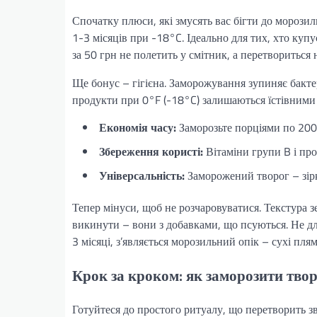
Спочатку плюси, які змусять вас бігти до морозил
1-3 місяців при -18°C. Ідеально для тих, хто куп
за 50 грн не полетить у смітник, а перетвориться н
Ще бонус – гігієна. Заморожування зупиняє бактер
продукти при 0°F (-18°C) залишаються їстівними р
Економія часу:
Заморозьте порціями по 200 
Збереження користі:
Вітаміни групи B і пр
Універсальність:
Заморожений творог – зірка
Тепер мінуси, щоб не розчаровуватися. Текстура з
викинути – вони з добавками, що псуються. Не для
3 місяці, з’являється морозильний опік – сухі пл
Крок за кроком: як заморозити твор
Готуйтеся до простого ритуалу, що перетворить зв