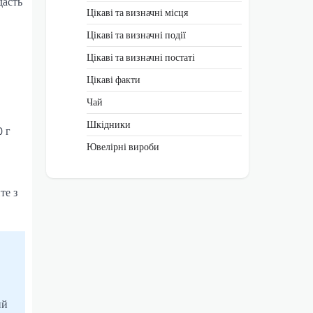
дасть
Цікаві та визначні місця
Цікаві та визначні події
Цікаві та визначні постаті
Цікаві факти
Чай
Шкідники
0 г
Ювелірні вироби
те з
ий