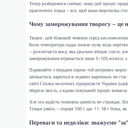
Тепер розберемося глибше, чому цей процес працю
практичних порад – все, щоб ваша морозилка ста
Чому заморожування творогу – це н
Творог, цей білковий чемпіон серед кисломолочних
Коли температура падає нижче нуля, вода перетвор
– розсипчаста маса, яка ідеально вбирає соуси, а
заморожування втрачається лише 5-10% вологи, а 
Порівняйте з твердим сиром: той витримує мороз 
запікається, вариться в ледачих варениках чи стає
сайті Спілки молочних підприємств України (uad
зберігає якість, а вдома повільний процес вимагає
Але ось радість: поживна цінність не страждає. Б
Тільки уявіть – порція 100 г дає 11-18 г білка, як
Переваги та недоліки: зважуємо “за