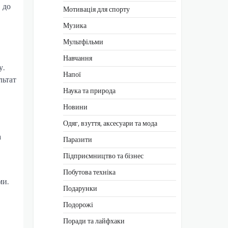
 до
Мотивація для спорту
Музика
Мультфільми
Навчання
у.
Напої
льтат
Наука та природа
Новини
Одяг, взуття, аксесуари та мода
а
Паразити
Підприємництво та бізнес
Побутова техніка
ми.
Подарунки
Подорожі
Поради та лайфхаки