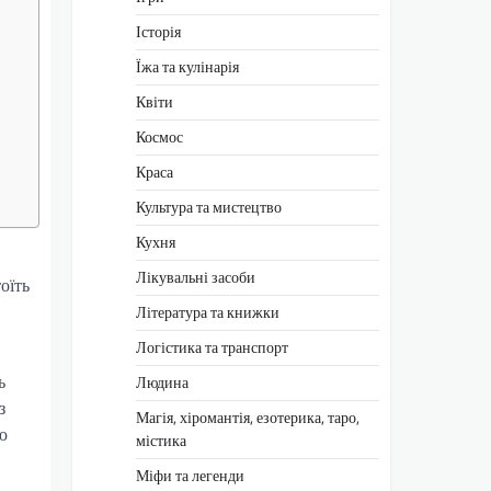
Історія
Їжа та кулінарія
Квіти
Космос
Краса
Культура та мистецтво
Кухня
Лікувальні засоби
оїть
Література та книжки
Логістика та транспорт
ь
Людина
з
Магія, хіромантія, езотерика, таро,
ю
містика
Міфи та легенди