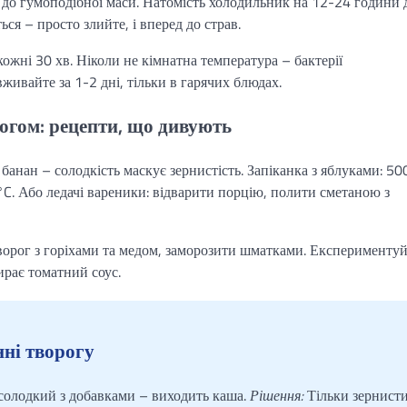
о гумоподібної маси. Натомість холодильник на 12-24 години 
ся – просто злийте, і вперед до страв.
кожні 30 хв. Ніколи не кімнатна температура – бактерії
ивайте за 1-2 дні, тільки в гарячих блюдах.
рогом: рецепти, що дивують
банан – солодкість маскує зернистість. Запіканка з яблуками: 50
°C. Або ледачі вареники: відварити порцію, полити сметаною з
творог з горіхами та медом, заморозити шматками. Експериментуй
ирає томатний соус.
ні творогу
олодкий з добавками – виходить каша.
Рішення:
Тільки зернист