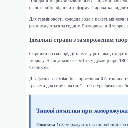
Швидкий мікрохвильовий шлях – прямий квиток д
шанс сірийці відновити форму. Сироватка виділить
Для терміновості: холодна вода в пакеті, міняючи 
розмножуються за годину. Розморожений творог вж
Ідеальні страви з замороженим тво
Сирники на сковорідці тануть у роті, якщо додати 
творогу, 3 яйця, манка – 40 хв у духовці при 180
часником.
Для фітнес-ентузіастів – протеїновий батончик: 
травами для сиру в лазаньї – текстура ідеально вб
Типові помилки при заморожуван
Помилка 1:
Заморожують пастоподібний або с