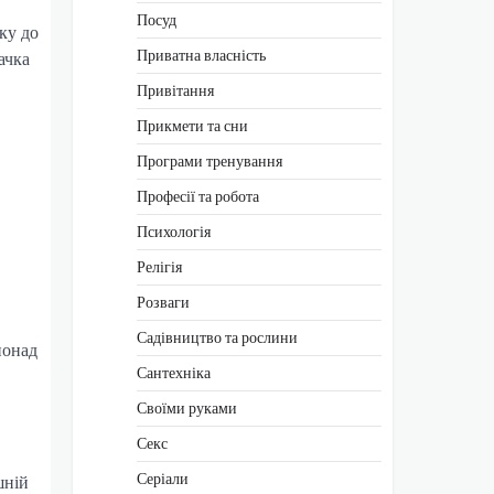
Посуд
ку до
Приватна власність
ачка
Привітання
Прикмети та сни
Програми тренування
Професії та робота
Психологія
Релігія
Розваги
Садівництво та рослини
понад
Сантехніка
Своїми руками
Секс
Серіали
шній