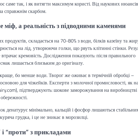
є саме так, і як витягти максимум користі. Від наукових нюансів
ла справжнім скарбом.
е міф, а реальність з підводними каменями
 продуктів, складається на 70-80% з води, білків казеїну та жир
юється на лід, утворюючи голки, що рвуть клітинні стінки. Резу
ле втрачає кремовість. Дослідження показують: після правильного
смак лишається близьким до оригіналу.
краще, бо менше води. Творог же оживає в термічній обробці –
 основою для чізкейків. Експерти з молочної промисловості, як н
airy.com), підтверджують: шокове заморожування на виробництві
 обережності.
ілок денатурує мінімально, кальцій і фосфор лишаються стабільни
 куряча грудка, і це не зникає в морозилці.
” і “проти” з прикладами