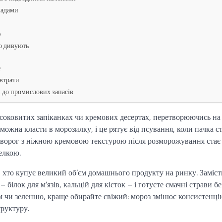
ладами
ю
що дивують
е
 втрати
и до промислових запасів
соковитих запіканках чи кремових десертах, перетворюючись на
можна класти в морозилку, і це рятує від псування, коли пачка ст
 творог з ніжною кремовою текстурою після розморожування стає
елкою.
, хто купує великий об’єм домашнього продукту на ринку. Заміст
білок для м’язів, кальцій для кісток – і готуєте смачні страви бе
ом чи зеленню, краще обирайте свіжий: мороз змінює консистенці
труктуру.