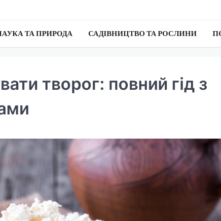
НАУКА ТА ПРИРОДА
САДІВНИЦТВО ТА РОСЛИНИ
П
ати творог: повний гід з
сами