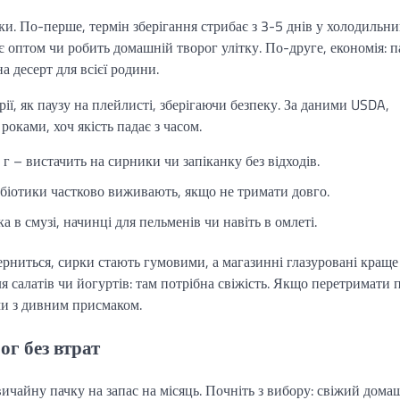
ки. По-перше, термін зберігання стрибає з 3-5 днів у холодильни
ує оптом чи робить домашній творог улітку. По-друге, економія: п
а десерт для всієї родини.
ії, як паузу на плейлисті, зберігаючи безпеку. За даними USDA,
оками, хоч якість падає з часом.
г – вистачить на сирники чи запіканку без відходів.
обіотики частково виживають, якщо не тримати довго.
 в смузі, начинці для пельменів чи навіть в омлеті.
ерниться, сирки стають гумовими, а магазинні глазуровані краще
 салатів чи йогуртів: там потрібна свіжість. Якщо перетримати 
ями з дивним присмаком.
ог без втрат
ичайну пачку на запас на місяць. Почніть з вибору: свіжий дома