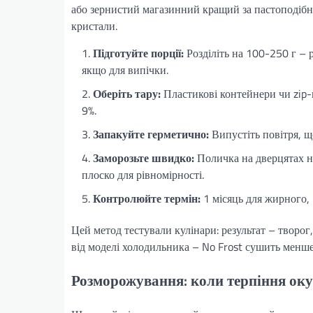
або зернистий магазинний кращий за пастоподібн
кристали.
Підготуйте порції:
Розділіть на 100-250 г – р
якщо для випічки.
Оберіть тару:
Пластикові контейнери чи zip-
9%.
Запакуйте герметично:
Випустіть повітря, щ
Заморозьте швидко:
Поличка на дверцятах не
плоско для рівномірності.
Контролюйте термін:
1 місяць для жирного,
Цей метод тестували кулінари: результат – творог
від моделі холодильника – No Frost сушить менше
Розморожування: коли терпіння ок