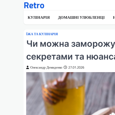
Retro
Перейти
до
вмісту
КУЛІНАРІЯ
ДОМАШНІ УЛЮБЛЕНЦІ
ЇЖА ТА КУЛІНАРІЯ
Чи можна заморожув
секретами та нюан
Олександр Демиденко
27.01.2026