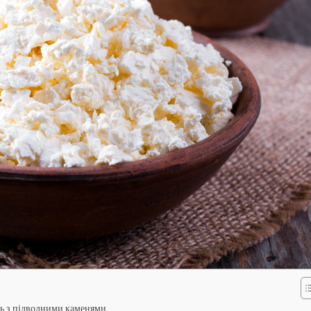
ть з підводними каменями