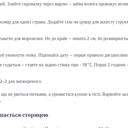
ий. Злийте сироватку через марлю – зайва волога провокує вели
озмір для однієї страви. Додайте сіль чи цукор для захисту струк
пакети для морозилки. Не до країв – лишіть 2 см, бо розширюєть
об уникнути опіку. Підпишіть дату – перше правило дисципліни
 годиться – ставте на задню стінку при -18°C. Перші 2 години 
 2-3 для знежиреного.
, що не рветься нитками, а тримається купою в тісті. Варіюйте за
.
упається сторицею