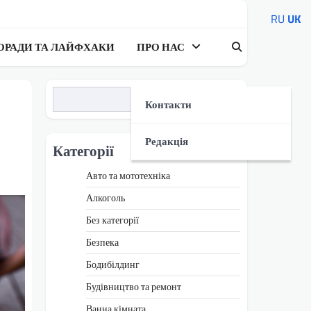
RU
UK
ОРАДИ ТА ЛАЙФХАКИ
ПРО НАС
Пошук
Контакти
Редакція
Категорії
Авто та мототехніка
Алкоголь
Без категорії
Безпека
Бодибілдинг
Будівництво та ремонт
Ванна кімната