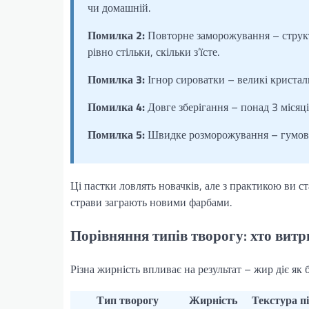
чи домашній.
Помилка 2:
Повторне заморожування – структу
рівно стільки, скільки з’їсте.
Помилка 3:
Ігнор сироватки – великі кристал
Помилка 4:
Довге зберігання – понад 3 місяці
Помилка 5:
Швидке розморожування – гумов
Ці пастки ловлять новачків, але з практикою ви ст
страви заграють новими фарбами.
Порівняння типів творогу: хто вит
Різна жирність впливає на результат – жир діє як б
Тип творогу
Жирність
Текстура п