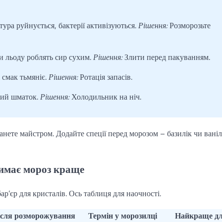
ра руйнується, бактерії активізуються.
Рішення:
Розморозьте
и льоду роблять сир сухим.
Рішення:
Злити перед пакуванням.
 смак тьмяніє.
Рішення:
Ротація запасів.
ий шматок.
Рішення:
Холодильник на ніч.
анете майстром. Додайте спеції перед морозом – базилік чи ваніл
римає мороз краще
ар’єр для кристалів. Ось таблиця для наочності.
ісля розморожування
Термін у морозилці
Найкраще д