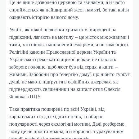
Це не лише дозволено церквою та звичаями, а й часто
сприймається як найщиріший жест пам’яті, бо такі квіти
оживають історією вашого дому.
Уявіть, як ніжні пелюстки хризантем, вирощені на
підвіконні, лягають на могилу – це місток між живими і
тими, хто пішов, наповнений емоціями, а не комерцією.
Релігійні канони Православної церкви України та
Української греко-католицької церкви не ставлять
заборон: головне, щоб жест був від серця, а квіти –
живими. Забобони про “енергію дому”, що нібито турбує
душі, не мають підґрунтя в офіційних джерелах, як
підтверджують священники на кшталт отця Олексія
Філюка з ПЦУ.
Така практика поширена по всій Україні, від
карпатських сіл до східних степів, і набирає
популярності через екологічні мотиви. Далі розберемо,
чому це не просто можна, а й корисно, з урахуванням
історії, регіонів і практичних нюансів.