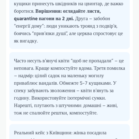
кущики принесуть шкідників на цвинтар, де важко
боротися.
Вирішення: оглядайте листя,
quarantine пагони на 2 дні.
Друга – забобон
“енергії дому”: люди уникають троянд з подвір’я,
боячись “прив’язки душі”, але церква спростовує це
як вигадку.
Часто несуть в’янучі квіти “щоб не пропадали” – це
неповага. Краще компостуйте вдома. Третя помилка
– надмір: цілий садок на маленьку могилу
приваблює вандалів. Обмежте 5-7 кущиками. У
спеку забувають зволоження – квіти в’януть за
годину. Використовуйте ізотермічні сумки.
Нарешті, плутають з штучними: домашні – живі,
тож не спалюйте рештки, компостуйте.
Реальний кейс з Київщини: жінка посадила