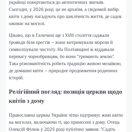
українці повертаються до автентичних звичаїв.
Сьогодні, у 2026 році, це не архаїзм, а свідомий вибір:
квіти з дому нагадують про циклічність життя, де садок
оживає на могилі.
Цікаво, що в Галичині ще з XVIII століття саджали
троянди біля хрестів – вони витримували морози й
символізували чистоту. На Полтавщині ж віддавали
перевагу чорнобривцям, бо вони “тримають землю”.
Така різноманітність робить традицію живою мозаїкою,
де домашні квіти – природне продовження родинних
історій.
Релігійний погляд: позиція церкви щодо
квітів з дому
Православна церква України чітко підтримує живі квіти
на могилах, включаючи ті, що принесені з дому. Отець
Олексій Філюк у 2025 році публічно заявив: “Садіть