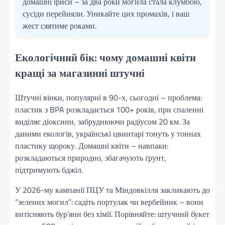
домашні іриси – за два роки могила стала клумбою,
сусіди перейняли. Уникайте цих промахів, і ваш
жест сяятиме роками.
Екологічний бік: чому домашні квіти
кращі за магазинні штучні
Штучні вінки, популярні в 90-х, сьогодні – проблема:
пластик з BPA розкладається 100+ років, при спаленні
виділяє діоксини, забруднюючи радіусом 20 км. За
даними екологів, українські цвинтарі тонуть у тоннах
пластику щороку. Домашні квіти – навпаки:
розкладаються природно, збагачують ґрунт,
підтримують бджіл.
У 2026-му кампанії ПЦУ та Міндовкілля закликають до
“зелених могил”: садіть портулак чи вербейник – вони
витісняють бур’яни без хімії. Порівняйте: штучний букет