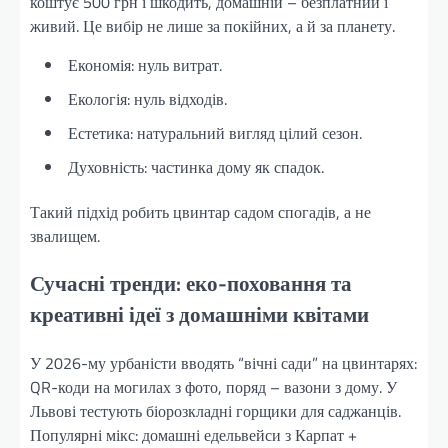
коштує 500 грн і шкодить, домашній – безплатний і
живий. Це вибір не лише за покійних, а й за планету.
Економія: нуль витрат.
Екологія: нуль відходів.
Естетика: натуральний вигляд цілий сезон.
Духовність: частинка дому як спадок.
Такий підхід робить цвинтар садом спогадів, а не
звалищем.
Сучасні тренди: еко-поховання та
креативні ідеї з домашніми квітами
У 2026-му урбаністи вводять “вічні сади” на цвинтарях:
QR-коди на могилах з фото, поряд – вазони з дому. У
Львові тестують біорозкладні горщики для саджанців.
Популярні мікс: домашні едельвейси з Карпат +