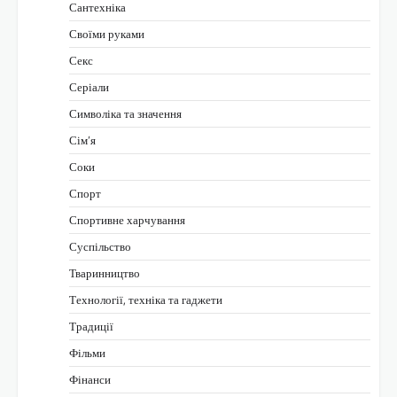
Сантехніка
Своїми руками
Секс
Серіали
Символіка та значення
Сім’я
Соки
Спорт
Спортивне харчування
Суспільство
Тваринництво
Технології, техніка та гаджети
Традиції
Фільми
Фінанси