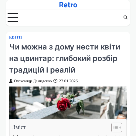
Retro
Перейти
до
вмісту
КВІТИ
Чи можна з дому нести квіти
на цвинтар: глибокий розбір
традицій і реалій
Олександр Демиденко
27.01.2026
Зміст