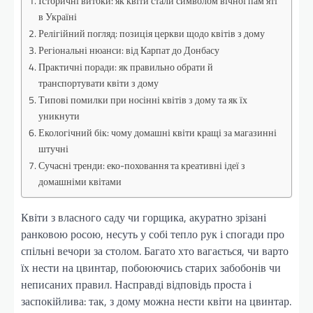
Історичні витоки: як квіти стали символом вічної пам’яті
в Україні
Релігійний погляд: позиція церкви щодо квітів з дому
Регіональні нюанси: від Карпат до Донбасу
Практичні поради: як правильно обрати й
транспортувати квіти з дому
Типові помилки при носінні квітів з дому та як їх
уникнути
Екологічний бік: чому домашні квіти кращі за магазинні
штучні
Сучасні тренди: еко-поховання та креативні ідеї з
домашніми квітами
Квіти з власного саду чи горщика, акуратно зрізані
ранковою росою, несуть у собі тепло рук і спогади про
спільні вечори за столом. Багато хто вагається, чи варто
їх нести на цвинтар, побоюючись старих забобонів чи
неписаних правил. Насправді відповідь проста і
заспокійлива: так, з дому можна нести квіти на цвинтар.