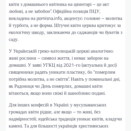
квіти з домашнього квітника на цвинтарі – це акт
любові, а не забобон”. Офіційна позиція ПЦУ,
викладена на pomisna.info, акцентує: головне – молитва
й турбота, а не форма. Штучні квіти церква критикує за
екологічну шкоду, закликаючи до саджанців чи букетів з
саду.
У Українській греко-католицькій церкві аналогічно:
живі рослини – символ життя, і немає заборон на
домашні. У заяві УГКЦ від 2021-го (актуальна й досі)
священники радять уникати пластику, бо “померлим
потрібна молитва, а не сміття”. Навіть у поминальні дні,
як Радониця чи День померлих, домашні квіти
вітаються, якщо вони свіжі й шанобливо подані.
Для інших конфесій в Україні: у мусульманських
громадах квіти рідше, але якщо – то живі, без
надмірностей; юдейська традиція уникає квітів, кладучи
камені. Та для більшості українців християнських