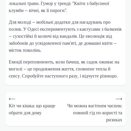
локальні трави. Гумор у тренді: “Квіти з бабусиної
клумби – вічні, як її пироги”.
Для молоді – мобільні додатки для нагадувань про
полив. У Одесі експериментують з кактусами з балконів
– сухостійкі й колючі від вандалів. Це еволюція: від
забобонів до усвідомленої пам’яті, де домашні квіти –
місток поколінь.
Емоції переповнюють, коли бачиш, як садок оживає на
могилі – це продовження життя, сповнене тепла й
сенсу. Спробуйте наступного разу, і відчуєте різницю.
Навігація
⟵
⟶
записів
Кіт чи кішка: що краще
Чи можна вагітним часник:
обрати для дому
повний гід по користі та
ризиках