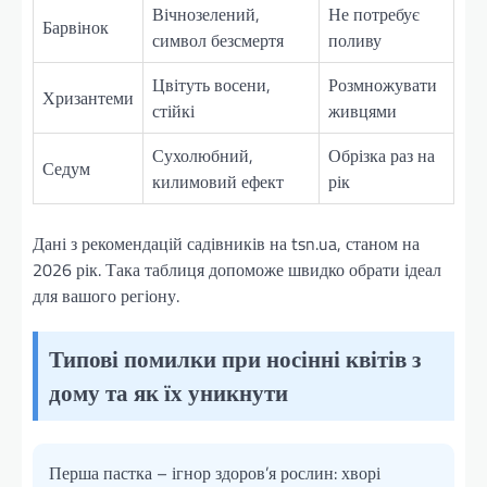
Вічнозелений,
Не потребує
Барвінок
символ безсмертя
поливу
Цвітуть восени,
Розмножувати
Хризантеми
стійкі
живцями
Сухолюбний,
Обрізка раз на
Седум
килимовий ефект
рік
Дані з рекомендацій садівників на tsn.ua, станом на
2026 рік. Така таблиця допоможе швидко обрати ідеал
для вашого регіону.
Типові помилки при носінні квітів з
дому та як їх уникнути
Перша пастка – ігнор здоров’я рослин: хворі