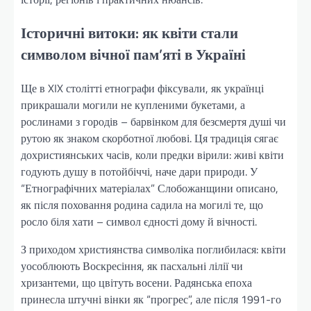
Історичні витоки: як квіти стали
символом вічної пам’яті в Україні
Ще в XIX столітті етнографи фіксували, як українці
прикрашали могили не купленими букетами, а
рослинами з городів – барвінком для безсмертя душі чи
рутою як знаком скорботної любові. Ця традиція сягає
дохристиянських часів, коли предки вірили: живі квіти
годують душу в потойбіччі, наче дари природи. У
“Етнографічних матеріалах” Слобожанщини описано,
як після поховання родина садила на могилі те, що
росло біля хати – символ єдності дому й вічності.
З приходом християнства символіка поглибилася: квіти
уособлюють Воскресіння, як пасхальні лілії чи
хризантеми, що цвітуть восени. Радянська епоха
принесла штучні вінки як “прогрес”, але після 1991-го