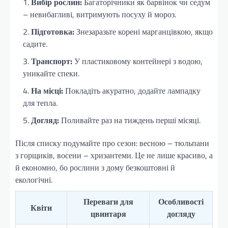
Вибір рослин:
Багаторічники як барвінок чи седум
– невибагливі, витримують посуху й мороз.
Підготовка:
Знезаразьте корені марганцівкою, якщо
садите.
Транспорт:
У пластиковому контейнері з водою,
уникайте спеки.
На місці:
Покладіть акуратно, додайте лампадку
для тепла.
Догляд:
Поливайте раз на тиждень перші місяці.
Після списку подумайте про сезон: весною – тюльпани
з горщиків, восени – хризантеми. Це не лише красиво, а
й економно, бо рослини з дому безкоштовні й
екологічні.
Переваги для
Особливості
Квіти
цвинтаря
догляду