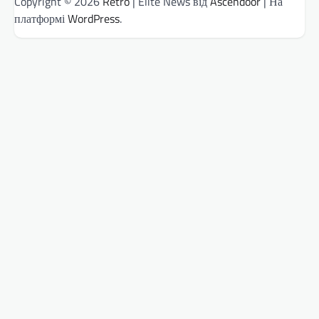
Copyright © 2026
Retro
| Elite News від
Ascendoor
| На
платформі
WordPress
.