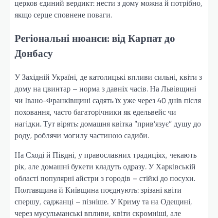
церков єдиний вердикт: нести з дому можна й потрібно,
якщо серце сповнене поваги.
Регіональні нюанси: від Карпат до
Донбасу
У Західній Україні, де католицькі впливи сильні, квіти з
дому на цвинтар – норма з давніх часів. На Львівщині
чи Івано-Франківщині садять їх уже через 40 днів після
поховання, часто багаторічники як едельвейс чи
нагідки. Тут вірять: домашня квітка “прив’язує” душу до
роду, роблячи могилу частиною садиби.
На Сході й Півдні, у православних традиціях, чекають
рік, але домашні букети кладуть одразу. У Харківській
області популярні айстри з городів – стійкі до посухи.
Полтавщина й Київщина поєднують: зрізані квіти
спершу, саджанці – пізніше. У Криму та на Одещині,
через мусульманські впливи, квіти скромніші, але