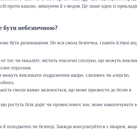
іб проти кашлю, змішуючи її з медом. Це лише один із прикладів
е бути небезпечною?
оже бути ризикованим. Не вся смола безпечна, і навіть їстівні ви
к-от тис чи евкаліпт, містить токсичні сполуки, що можуть викли
йозне отруєння.
и можуть викликати подразнення шкіри, слизових чи алергію,
войних.
лькість смоли важко засвоюється, що може призвести до болю в
, що ростуть біля доріг чи промислових зон, може накопичувати 
в її походженні чи безпеці. Завжди консультуйтеся з лікарем, якщ