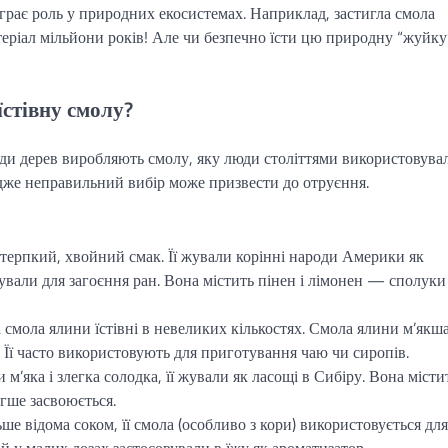
іграє роль у природних екосистемах. Наприклад, застигла смола
еріал мільйони років! Але чи безпечно їсти цю природну “жуйку
їстівну смолу?
иди дерев виробляють смолу, яку люди століттями використовува
 адже неправильний вибір може призвести до отруєння.
 терпкий, хвойний смак. Її жували корінні народи Америки як
вали для загоєння ран. Вона містить пінен і лімонен — сполуки
а смола ялини їстівні в невеликих кількостях. Смола ялини м’якша
. Її часто використовують для приготування чаю чи сиропів.
 м’яка і злегка солодка, її жували як ласощі в Сибіру. Вона місти
егше засвоюється.
льше відома соком, її смола (особливо з кори) використовується для
й у малих дозах застосовували в їжу як ароматизатор.