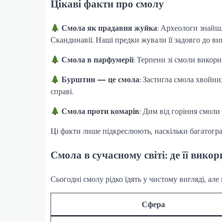
Цікаві факти про смолу
Смола як прадавня жуйка
: Археологи знайшл
Скандинавії. Наші предки жували її задовго до в
Смола в парфумерії
: Терпени зі смоли викори
Бурштин — це смола
: Застигла смола хвойни
справі.
Смола проти комарів
: Дим від горіння смоли
Ці факти лише підкреслюють, наскільки багатогра
Смола в сучасному світі: де її вико
Сьогодні смолу рідко їдять у чистому вигляді, але
Сфера