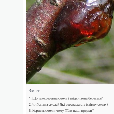
Зміст
Що таке деревна смола і звідки вона береться?
Чи їстівна смола? Які дерева дають їстівну смолу?
Користь смоли: чому її їли наші предки?