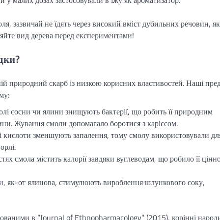
ля, зазвичай не їдять через високий вміст дубильних речовин, як
яйте вид дерева перед експериментами!
едки?
ій природний скарб із низкою корисних властивостей. Наші пре
му:
молі сосни чи ялини знищують бактерії, що робить її природним
ини. Жування смоли допомагало боротися з карієсом.
і кислоти зменшують запалення, тому смолу використовували дл
орлі.
стях смола містить калорії завдяки вуглеводам, що робило її цінн
ли, як-от ялинова, стимулюють вироблення шлункового соку,
ованими в “Journal of Ethnopharmacology” (2015), корінні народ