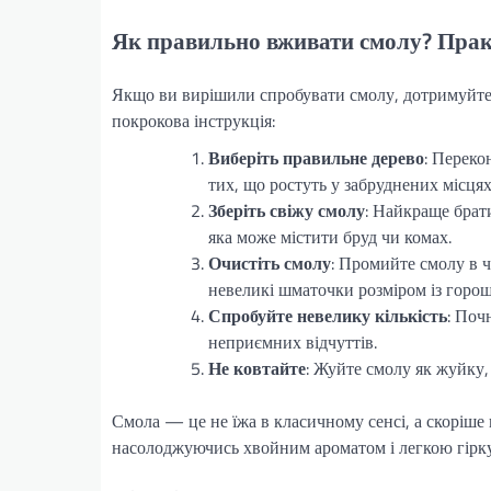
Як правильно вживати смолу? Прак
Якщо ви вирішили спробувати смолу, дотримуйтесь
покрокова інструкція:
Виберіть правильне дерево
: Переко
тих, що ростуть у забруднених місцях
Зберіть свіжу смолу
: Найкраще брати
яка може містити бруд чи комах.
Очистіть смолу
: Промийте смолу в ч
невеликі шматочки розміром із горо
Спробуйте невелику кількість
: Поч
неприємних відчуттів.
Не ковтайте
: Жуйте смолу як жуйку,
Смола — це не їжа в класичному сенсі, а скоріше 
насолоджуючись хвойним ароматом і легкою гірку