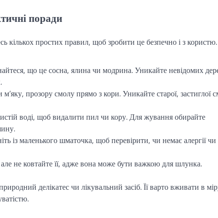
тичні поради
 кількох простих правил, щоб зробити це безпечно і з користю.
найтеся, що це сосна, ялина чи модрина. Уникайте невідомих дер
.
 м’яку, прозору смолу прямо з кори. Уникайте старої, застиглої с
истій воді, щоб видалити пил чи кору. Для жування обирайте
шину.
ніть із маленького шматочка, щоб перевірити, чи немає алергії чи
 але не ковтайте її, адже вона може бути важкою для шлунка.
природний делікатес чи лікувальний засіб. Її варто вживати в мір
ватістю.