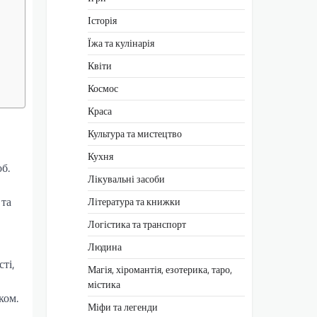
Історія
Їжа та кулінарія
Квіти
Космос
Краса
Культура та мистецтво
Кухня
б.
Лікувальні засоби
 та
Література та книжки
Логістика та транспорт
Людина
ті,
Магія, хіромантія, езотерика, таро,
містика
ком.
Міфи та легенди