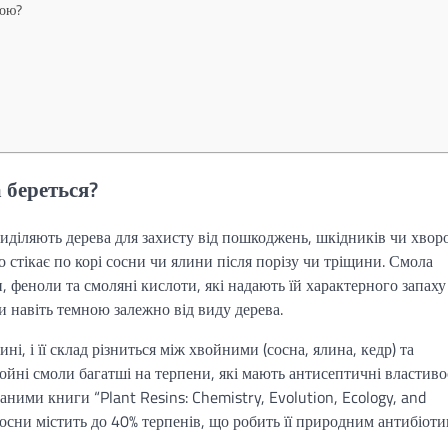
ною?
 береться?
виділяють дерева для захисту від пошкоджень, шкідників чи хворо
о стікає по корі сосни чи ялини після порізу чи тріщини. Смола
, феноли та смоляні кислоти, які надають їй характерного запаху
 навіть темною залежно від виду дерева.
і, і її склад різниться між хвойними (сосна, ялина, кедр) та
ойні смоли багатші на терпени, які мають антисептичні властивос
даними книги “Plant Resins: Chemistry, Evolution, Ecology, and
осни містить до 40% терпенів, що робить її природним антибіоти