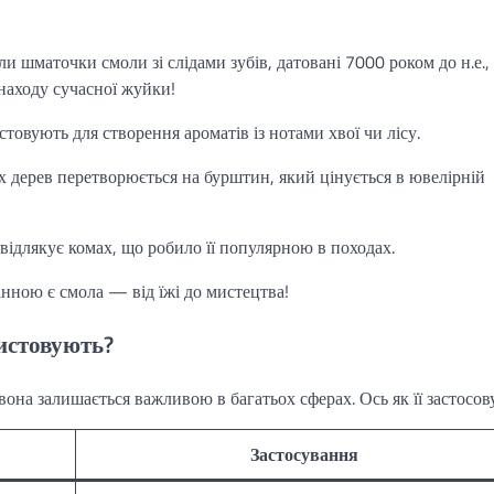
и шматочки смоли зі слідами зубів, датовані 7000 роком до н.е.,
инаходу сучасної жуйки!
стовують для створення ароматів із нотами хвої чи лісу.
х дерев перетворюється на бурштин, який цінується в ювелірній
 відлякує комах, що робило її популярною в походах.
нною є смола — від їжі до мистецтва!
ристовують?
 вона залишається важливою в багатьох сферах. Ось як її застосов
Застосування