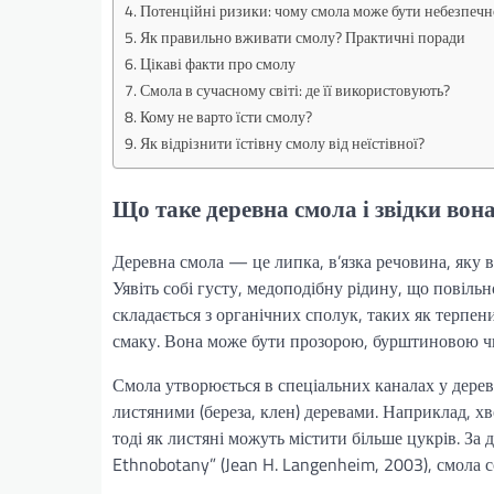
Потенційні ризики: чому смола може бути небезпеч
Як правильно вживати смолу? Практичні поради
Цікаві факти про смолу
Смола в сучасному світі: де її використовують?
Кому не варто їсти смолу?
Як відрізнити їстівну смолу від неїстівної?
Що таке деревна смола і звідки вона
Деревна смола — це липка, в’язка речовина, яку 
Уявіть собі густу, медоподібну рідину, що повільн
складається з органічних сполук, таких як терпени
смаку. Вона може бути прозорою, бурштиновою чи
Смола утворюється в спеціальних каналах у деревин
листяними (береза, клен) деревами. Наприклад, хв
тоді як листяні можуть містити більше цукрів. За 
Ethnobotany” (Jean H. Langenheim, 2003), смола с