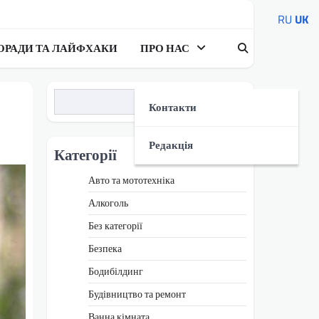
RU
UK
ОРАДИ ТА ЛАЙФХАКИ
ПРО НАС
Пошук
Контакти
Редакція
Категорії
Авто та мототехніка
Алкоголь
Без категорії
Безпека
Бодибілдинг
Будівництво та ремонт
Ванна кімната