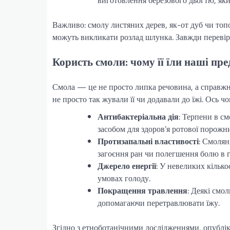
Важливо: смолу листяних дерев, як-от дуб чи топо
можуть викликати розлад шлунка. Завжди перевір
Користь смоли: чому її їли наші пр
Смола — це не просто липка речовина, а справжн
не просто так жували її чи додавали до їжі. Ось чо
Антибактеріальна дія
: Терпени в с
засобом для здоров’я ротової порожн
Протизапальні властивості
: Смолян
загоєння ран чи полегшення болю в г
Джерело енергії
: У невеликих кілько
умовах голоду.
Покращення травлення
: Деякі смо
допомагаючи перетравлювати їжу.
Згідно з етноботанічними дослідженнями, опублік