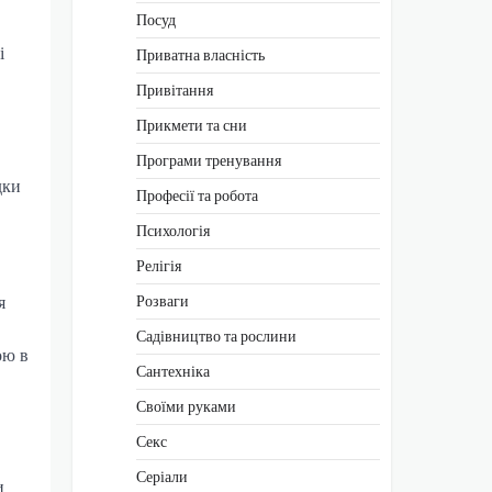
Посуд
і
Приватна власність
Привітання
Прикмети та сни
Програми тренування
дки
Професії та робота
Психологія
Релігія
я
Розваги
Садівництво та рослини
ою в
Сантехніка
Своїми руками
Секс
Серіали
и