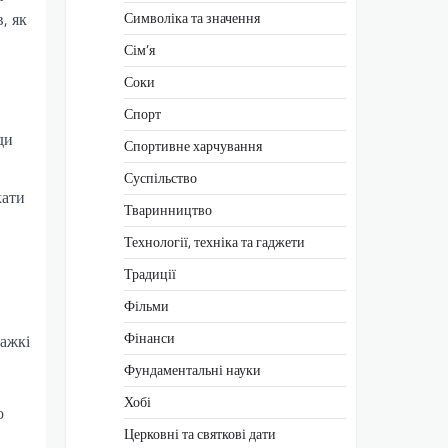
, як
Символіка та значення
Сім’я
Соки
Спорт
ди
Спортивне харчування
Суспільство
кати
Тваринництво
Технології, техніка та гаджети
Традиції
Фільми
Фінанси
важкі
Фундаментальні науки
Хобі
о
Церковні та святкові дати