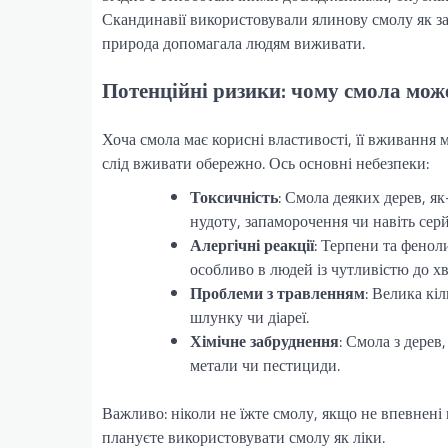
Скандинавії використовували ялинову смолу як зас
природа допомагала людям виживати.
Потенційні ризики: чому смола мож
Хоча смола має корисні властивості, її вживання м
слід вживати обережно. Ось основні небезпеки:
Токсичність
: Смола деяких дерев, я
нудоту, запаморочення чи навіть сер
Алергічні реакції
: Терпени та фенол
особливо в людей із чутливістю до х
Проблеми з травленням
: Велика кі
шлунку чи діареї.
Хімічне забруднення
: Смола з дерев
метали чи пестициди.
Важливо: ніколи не їжте смолу, якщо не впевнені 
плануєте використовувати смолу як ліки.