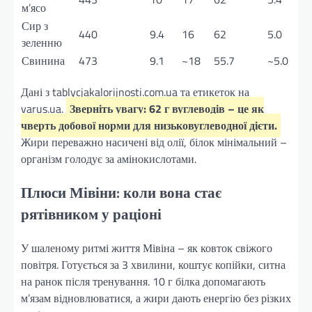
м’ясо
Сир з
440
9.4
16
62
5.0
зеленню
Свинина
473
9.1
~18
55.7
~5.0
Дані з tablycjakalorijnosti.com.ua та етикеток на
varus.ua.
Зверніть увагу: 62 г вуглеводів – це як
чверть добової норми для низьковуглеводної дієти.
Жири переважно насичені від олії, білок мінімальний –
організм голодує за амінокислотами.
Плюси Мівіни: коли вона стає
рятівником у раціоні
У шаленому ритмі життя Мівіна – як ковток свіжого
повітря. Готується за 3 хвилини, коштує копійки, ситна
на ранок після тренування. 10 г білка допомагають
м’язам відновлюватися, а жири дають енергію без різких