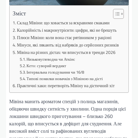
Зміст
Склад Мівіни: що ховається за яскравими смаками
Калорійність і макронутрієнти: цифри, які не брешуть
Плюси Мівіни: коли вона стає рятівником у раціоні
Мінуси, які лякають: від набряків до серйозних ризиків
Мівіна на різних дієтах: чи вписується в тренди 2026
Низьковуглеводна чи Аткінс
Кето: суворий вердикт
Інтервальна голодування чи 16/8
Типові помилки новачків з Мівіною на дієті
Практичні хаки: перетворіть Мівіну на дієтичний хіт
Мівіна манить ароматом спецій з полиць магазинів,
обіцяючи швидку ситність у хвилини. Одна порція цієї
локшини швидкого приготування – близько 260
калорій, що вписується в дефіцит для схуднення. Але
високий вміст солі та рафінованих вуглеводів