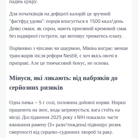
падінь цукру.
Для початківців на дефіциті калорій це зручний
“фастфуд удома”: порція вписується в 1500 ккал/день.
Деякі смаки, як сирна, мають приємний кремовий смак
без надмірної гостроти, що мотивує триматись плану.
Порівняно з чіпсами чи шаурмою, Мівіна виграє: менше
трансжирів після реформ Nestlé, є хоч якісь овочі в
приправі. Але це тимчасовий бонус, не основа.
Мінуси, які лякають: від набряків до
серйозних ризиків
Одна пачка – 5 г солі, половина добової норми. Нирки
працюють на знос, вода затримується, вага стоїть на
місці. Дослідження 2025 року з NIH показало: часте
вживання рамену (3+ рази/тиждень) підвищує ризик
смертності від серцево-судинних хвороб та раку.