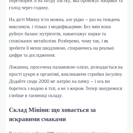
перетворює її на хитру пастку, яка провокує набряки та
голод через годину.
На дієті Мівіну їсти можна, але рідко – раз на тиждень
максимум, і тільки з модифікаціями. Без змін вона
руйнує баланс нутрієнтів, навантажує нирки та
сповільнює метаболізм. Розберемо, чому так, і як
зробити її менш шкідливою, спираючись на реальні
цифри та дослідження.
Локшина, просочена пальмовою олією, розпадається на
прості цукри в організмі, викликаючи стрибки інсуліну.
Додайте сюди 2000 мг натрію на пачку – і ось ви
боретесь з водою в тілі, а не з жиром. Тепер зануримося
глибше в таємниці складу.
Склад Мівіни: що ховається за
яскравими смаками