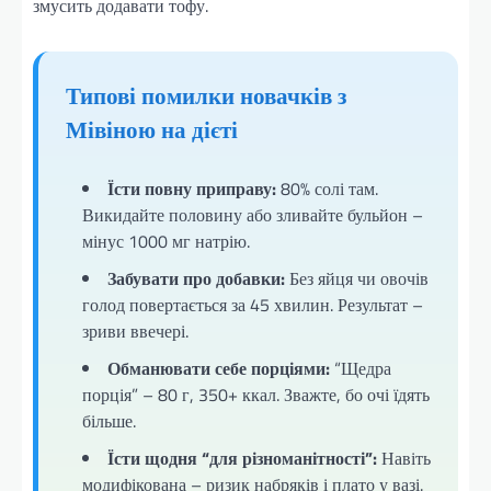
змусить додавати тофу.
Типові помилки новачків з
Мівіною на дієті
Їсти повну приправу:
80% солі там.
Викидайте половину або зливайте бульйон –
мінус 1000 мг натрію.
Забувати про добавки:
Без яйця чи овочів
голод повертається за 45 хвилин. Результат –
зриви ввечері.
Обманювати себе порціями:
“Щедра
порція” – 80 г, 350+ ккал. Зважте, бо очі їдять
більше.
Їсти щодня “для різноманітності”:
Навіть
модифікована – ризик набряків і плато у вазі.