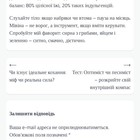
баланс: 80% цілісної їжі, 20% таких індульгенцій.
Слухайте тіло: якщо набряки чи втома – пауза на місяць.
Мівіна – не ворог, а інструмент, якщо вміти керувати.
Спробуйте мій фаворит: сирна з грибами, яйцем і
зеленню – ситно, смачно, дієтично.
Навігація
⟵
⟶
записів
Чи існує ідеальне кохання:
Тест: Оптиміст чи песиміст
міф чи реальна сила?
– розкрийте свій
внутрішній компас
Залишити відповідь
Ваша e-mail адреса не оприлюднюватиметься.
Обов’язкові поля позначені
*