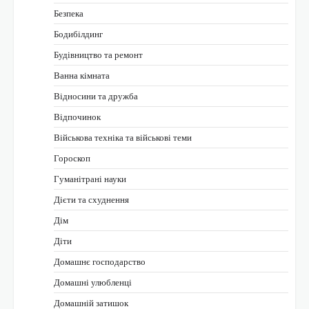
Безпека
Бодибілдинг
Будівництво та ремонт
Ванна кімната
Відносини та дружба
Відпочинок
Військова техніка та військові теми
Гороскоп
Гуманітрані науки
Дієти та схуднення
Дім
Діти
Домашнє господарство
Домашні улюбленці
Домашній затишок