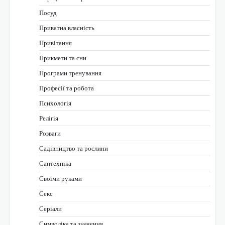
Посуд
Приватна власність
Привітання
Прикмети та сни
Програми тренування
Професії та робота
Психологія
Релігія
Розваги
Садівництво та рослини
Сантехніка
Своїми руками
Секс
Серіали
Символіка та значення