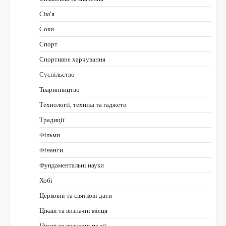
Сім’я
Соки
Спорт
Спортивне харчування
Суспільство
Тваринництво
Технології, техніка та гаджети
Традиції
Фільми
Фінанси
Фундаментальні науки
Хобі
Церковні та святкові дати
Цікаві та визначні місця
Цікаві та визначні події