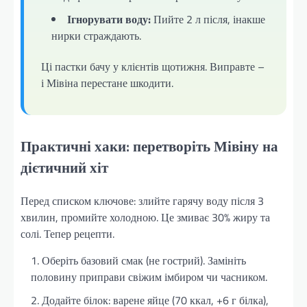
Ігнорувати воду:
Пийте 2 л після, інакше
нирки страждають.
Ці пастки бачу у клієнтів щотижня. Виправте –
і Мівіна перестане шкодити.
Практичні хаки: перетворіть Мівіну на
дієтичний хіт
Перед списком ключове: злийте гарячу воду після 3
хвилин, промийте холодною. Це змиває 30% жиру та
солі. Тепер рецепти.
Оберіть базовий смак (не гострий). Замініть
половину приправи свіжим імбиром чи часником.
Додайте білок: варене яйце (70 ккал, +6 г білка),