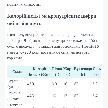
помітних кількостях.
Калорійність і макронутрієнти: цифри,
які не брешуть
Щоб зрозуміти роль Мівіни в раціоні, подивіться на
таблицю. Я зібрав дані по популярних смаках на 100 г
сухого продукту – стандарт для розрахунків. Порція 60
г дає 240-280 ккал, що замінює салат чи йогурт з
горіхами.
Калорії
Білки
Жири
Вуглеводи
Сіль
Смак
(ккал/100г)
(г)
(г)
(г)
(г)
Курячий
450
9.9
18
62
5.2
бульйон
Гриби з
443
10
17
62
5.4
овочами
Смажене
443
10
17
62
5.4