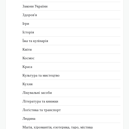
Закони України
Здоров'я
Ігри
Історія
Їжа та кулінарія
Квіти
Космос
Краса
Культура та мистецтво
Кухня
Лікувальні засоби
Література та книжки
Логістика та транспорт
Людина
Магія, хіромантія, езотерика, таро, містика