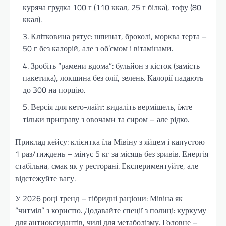
куряча грудка 100 г (110 ккал, 25 г білка), тофу (80
ккал).
Клітковина рятує: шпинат, броколі, морква терта –
50 г без калорій, але з об’ємом і вітамінами.
Зробіть “рамени вдома”: бульйон з кісток (замість
пакетика), локшина без олії, зелень. Калорії падають
до 300 на порцію.
Версія для кето-лайт: видаліть вермішель, їжте
тільки приправу з овочами та сиром – але рідко.
Приклад кейсу: клієнтка їла Мівіну з яйцем і капустою
1 раз/тиждень – мінус 5 кг за місяць без зривів. Енергія
стабільна, смак як у ресторані. Експериментуйте, але
відстежуйте вагу.
У 2026 році тренд – гібридні раціони: Мівіна як
“читміл” з користю. Додавайте спеції з полиці: куркуму
для антиоксидантів, чилі для метаболізму. Головне –