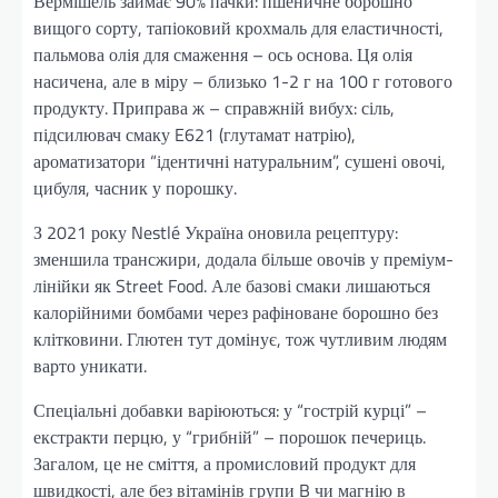
Вермішель займає 90% пачки: пшеничне борошно
вищого сорту, тапіоковий крохмаль для еластичності,
пальмова олія для смаження – ось основа. Ця олія
насичена, але в міру – близько 1-2 г на 100 г готового
продукту. Приправа ж – справжній вибух: сіль,
підсилювач смаку E621 (глутамат натрію),
ароматизатори “ідентичні натуральним”, сушені овочі,
цибуля, часник у порошку.
З 2021 року Nestlé Україна оновила рецептуру:
зменшила трансжири, додала більше овочів у преміум-
лінійки як Street Food. Але базові смаки лишаються
калорійними бомбами через рафіноване борошно без
клітковини. Глютен тут домінує, тож чутливим людям
варто уникати.
Спеціальні добавки варіюються: у “гострій курці” –
екстракти перцю, у “грибній” – порошок печериць.
Загалом, це не сміття, а промисловий продукт для
швидкості, але без вітамінів групи B чи магнію в