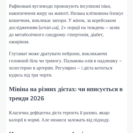
Рафіновані вуглеводи провокують інсулінові піки,
накопичення жиру на животі. Низька клітковина блокує
кишечник, викликає запори. У жінок, за корейським
дослідженням (unian.ua), 2+ порції на тиждень – шлях
до метаболічного синдрому: гіпертонія, діабет,
ожиріння.
Глутамат може дратувати нейрони, викликаючи
головний біль чи тривогу. Пальмова олія в надлишку –
холестерин в артеріях. Регулярно – і дієта котиться
кудись під три чорти.
Мівіна на різних дієтах: чи вписується в
тренди 2026
Класична дефіцитна дієта терпить її разово, якщо
калорії в нормі. Але нюанси залежать від підходу.