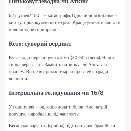
Низьковуглеводна чи Аткінс
62 г углев/100 г – катастрофа. Одна порція вибиває з
кетозу, провокуючи кето-грип. Краще уникати або їсти
половину без приправи.
Кето: суворий вердикт
Вуглеводи перевищують ліміт (20-50 г/день). Навіть
сирна версія – ні. Замініть на зиркул чи Shirataki
noodles. Ви не витримаєте мрію про стейк заради
локшини.
Інтервальна голодування чи 16/8
У годину їжі – ок, якщо додати білок. Але натрій
порушує гідробаланс під час посту.
Веганські варіанти (грибна) підходять, але брак білка