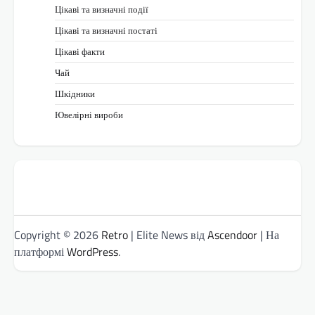
Цікаві та визначні події
Цікаві та визначні постаті
Цікаві факти
Чай
Шкідники
Ювелірні вироби
Copyright © 2026
Retro
| Elite News від
Ascendoor
| На
платформі
WordPress
.