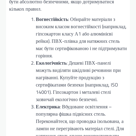
бути абсолютно безпечними, якщо дотримуватися
кількох правил.
Вогнестійкість
: Обирайте матеріали з
високим класом вогнестійкості (наприклад,
гіпсокартон класу А1 або алюмінієві
рейки). ПВХ-плівка для натяжних стель
має бути сертифікованою і не підтримувати
горіння.
Екологічність
: Дешеві ПВХ-панелі
можуть виділяти шкідливі речовини при
нагріванні. Купуйте продукцію з
сертифікатами безпеки (наприклад, ISO
14001). Гіпсокартон і металеві стелі
зазвичай екологічно безпечні.
Електрика
: Вбудоване освітлення –
популярна фішка підвісних стель.
Переконайтеся, що проводка ізольована, а
лампи не перегрівають матеріал стелі. Для
натяжних стель краще використовувати