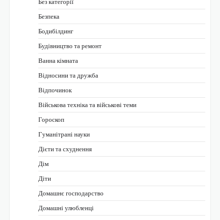
Без категорії
Безпека
Бодибілдинг
Будівництво та ремонт
Ванна кімната
Відносини та дружба
Відпочинок
Військова техніка та військові теми
Гороскоп
Гуманітрані науки
Дієти та схуднення
Дім
Діти
Домашнє господарство
Домашні улюбленці