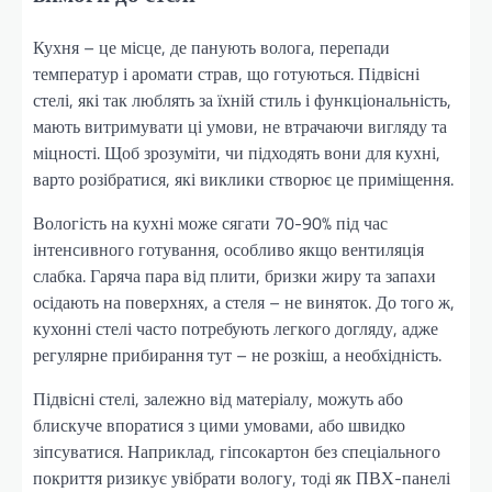
Кухня – це місце, де панують волога, перепади
температур і аромати страв, що готуються. Підвісні
стелі, які так люблять за їхній стиль і функціональність,
мають витримувати ці умови, не втрачаючи вигляду та
міцності. Щоб зрозуміти, чи підходять вони для кухні,
варто розібратися, які виклики створює це приміщення.
Вологість на кухні може сягати 70-90% під час
інтенсивного готування, особливо якщо вентиляція
слабка. Гаряча пара від плити, бризки жиру та запахи
осідають на поверхнях, а стеля – не виняток. До того ж,
кухонні стелі часто потребують легкого догляду, адже
регулярне прибирання тут – не розкіш, а необхідність.
Підвісні стелі, залежно від матеріалу, можуть або
блискуче впоратися з цими умовами, або швидко
зіпсуватися. Наприклад, гіпсокартон без спеціального
покриття ризикує увібрати вологу, тоді як ПВХ-панелі