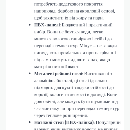
потребують додаткового покриття,
наприклад, фарбою на акриловій основі,
щоб захистити їх від жиру та пари.
ПВХ-панелі
: Бюджетний і практичний
вибір. Вони не бояться води, легко
миються вологою ганчіркою і стійкі до
перепадів температур. Мінус – не завжди
виглядають преміально, а при нагріванні
від ламп можуть виділяти запах, якщо
матеріал низької якості.
Металеві рейкові стелі
: Виготовлені з
алюмінію або сталі, ці стелі ідеально
підходять для кухні завдяки стійкості до
корозії, вологи та легкості в догляді. Вони
довговічні, але можуть бути шумними під
час монтажу чи при перепадах температур
через теплове розширення.
Натяжні стелі (ПВХ-плівка)
: Популярний
варіант, який витримує вологу, не вбирає