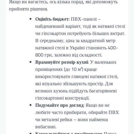
Якщо ви вагаєтесь, ось кілька порад, які допоможуть
прийняти рішення.
Оцініть бюджет
: ПВХ-панелі –
найдешевший варіант, тоді як натяжні стелі
чи гіпсокартон потребують більших витрат.
В середньому, ціна за квадратний метр
натяжної стелі в Україні становить 400-
800 грн, залежно від складності.
Враховуйте розмір кухні
: У маленьких
приміщеннях (до 10 м²) краще
використовувати глянцеві натяжні стелі,
які візуально збільшують простір. Для
великих кухонь підійдуть багаторівневі
гіпсокартонні конструкції.
Подумайте про догляд
: Якщо ви не
любите часто прибирати, обирайте ПВХ
чи металеві рейки – вони найменш
вибагливі.
Консультуйтеся з дизайнерами
: Перед