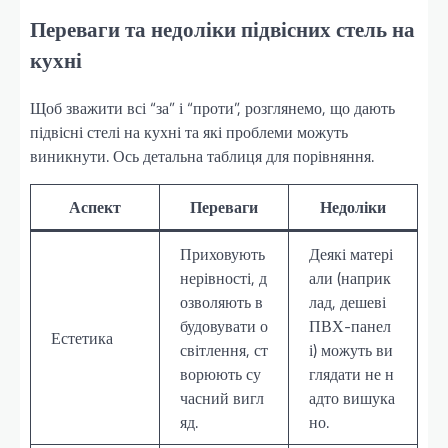
Переваги та недоліки підвісних стель на
кухні
Щоб зважити всі “за” і “проти”, розглянемо, що дають
підвісні стелі на кухні та які проблеми можуть
виникнути. Ось детальна таблиця для порівняння.
Аспект
Переваги
Недоліки
Приховують
Деякі матері
нерівності, д
али (наприк
озволяють в
лад, дешеві
будовувати о
ПВХ-панел
Естетика
світлення, ст
і) можуть ви
ворюють су
глядати не н
часний вигл
адто вишука
яд.
но.