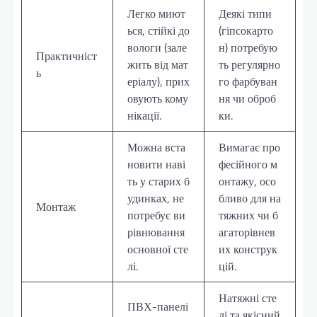
Легко миют
Деякі типи
ься, стійкі до
(гіпсокарто
вологи (зале
н) потребую
Практичніст
жить від мат
ть регулярно
ь
еріалу), прих
го фарбуван
овують кому
ня чи оброб
нікації.
ки.
Можна вста
Вимагає про
новити наві
фесійного м
ть у старих б
онтажу, осо
удинках, не
бливо для на
Монтаж
потребує ви
тяжних чи б
рівнювання
агаторівнев
основної сте
их конструк
лі.
цій.
Натяжні сте
ПВХ-панелі
лі та якісний