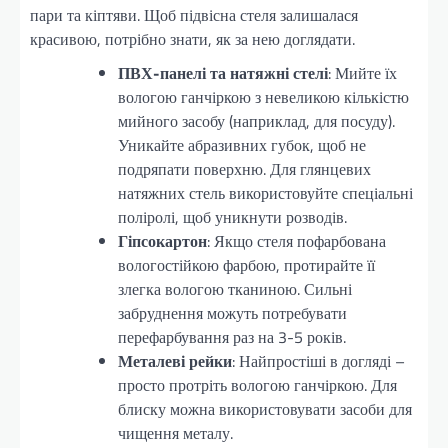
пари та кіптяви. Щоб підвісна стеля залишалася
красивою, потрібно знати, як за нею доглядати.
ПВХ-панелі та натяжні стелі
: Мийте їх
вологою ганчіркою з невеликою кількістю
мийного засобу (наприклад, для посуду).
Уникайте абразивних губок, щоб не
подряпати поверхню. Для глянцевих
натяжних стель використовуйте спеціальні
поліролі, щоб уникнути розводів.
Гіпсокартон
: Якщо стеля пофарбована
вологостійкою фарбою, протирайте її
злегка вологою тканиною. Сильні
забруднення можуть потребувати
перефарбування раз на 3-5 років.
Металеві рейки
: Найпростіші в догляді –
просто протріть вологою ганчіркою. Для
блиску можна використовувати засоби для
чищення металу.