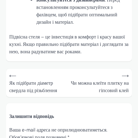
встановленням проконсультуйтеся з
фахівцем, щоб підібрати оптимальний
дизайн і матеріал.
Підвісна стеля – це інвестиція в комфорт і красу вашої
кухні. Якщо правильно підібрати матеріал і доглядати за
нею, вона радуватиме вас роками.
Навігація
⟵
⟶
записів
Як підібрати діаметр
Чи можна клеїти плитку на
свердла під різьблення
гіпсовий клей
Залишити відповідь
Ваша e-mail адреса не оприлюднюватиметься.
Обов’язкові поля позначені
*