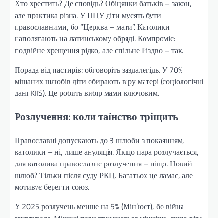
Хто хрестить? Де сповідь? Обіцянки батьків – закон,
але практика різна. У ПЦУ діти мусять бути
православними, бо “Церква – мати”. Католики
наполягають на латинському обряді. Компроміс:
подвійне хрещення рідко, але спільне Різдво – так.
Порада від пастирів: обговоріть заздалегідь. У 70%
мішаних шлюбів діти обирають віру матері (соціологічні
дані KIIS). Це робить вибір мами ключовим.
Розлучення: коли таїнство тріщить
Православні допускають до 3 шлюби з покаянням,
католики – ні, лише ануляція. Якщо пара розлучається,
для католика православне розлучення – ніщо. Новий
шлюб? Тільки після суду РКЦ. Багатьох це ламає, але
мотивує берегти союз.
У 2025 розлучень менше на 5% (Мін’юст), бо війна
згуртувала. Мішані пари тримаються міцніше, якщо віра