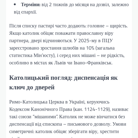
Терміни:
від 2 тижнів до місяця на дозвіл, залежно
від єпархії.
Після списку пастирі часто додають: головне – щирість.
Якщо католик обіцяє поважати православну віру
партнера, двері відчиняються. У 2025-му в ПЦУ
зареєстровано зростання шлюбів на 10% (загальна
статистика Мін’юсту), і серед них мішані – не рідкість,
особливо в містах як Львів чи Івано-Франківськ.
Католицький погляд: диспенсація як
ключ до дверей
Римо-Католицька Церква в Україні, керуючись
Кодексом Канонічного Права (кан. 1124-1129), називає
такі союзи “мішаними”. Католик не може вінчатися без
диспенсації від єпископа – письмового дозволу. Умови
симетричні: католик обіцяє зберігати віру, хрестити