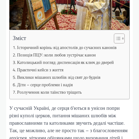
Зміст
Історичний корінь: від апостолів до сучасних канонів
Позиція ПЦУ: коли любов зустрічає канон
Католицький погляд: диспенсація як ключ до дверей
Практичні кейси з життя
Виклики мішаних шлюбів: від свят до буднів
Діти – серце проблеми і надія
Розлучення: коли таїнство тріщить
У сучасній Україні, де серця б’ються в унісон попри
різні куполі церков, питання мішаних шлюбів між
православними та католиками звучить дедалі частіше.
Так, це можливо, але не просто так – з благословенням
архієрея, чіткими обіцянками щодо виховання дітей і,