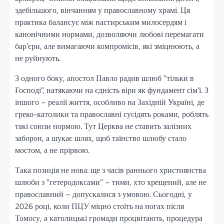
здебільшого, вінчанням у православному храмі. Ця
практика балансує між пастирським милосердям і
канонічними нормами, дозволяючи любові перемагати
бар’єри, але вимагаючи компромісів, які зміцнюють, а
не руйнують.
З одного боку, апостол Павло радив шлюб “тільки в
Господі”, натякаючи на єдність віри як фундамент сім’ї. З
іншого – реалії життя, особливо на Західній Україні, де
греко-католики та православні сусідять роками, роблять
такі союзи нормою. Тут Церква не ставить залізних
заборон, а шукає шлях, щоб таїнство шлюбу стало
мостом, а не прірвою.
Така позиція не нова: ще з часів раннього християнства
шлюби з “гетеродоксами” – тими, хто хрещений, але не
православний – допускалися з умовою. Сьогодні, у
2026 році, коли ПЦУ міцно стоїть на ногах після
Томосу, а католицькі громади процвітають, процедура