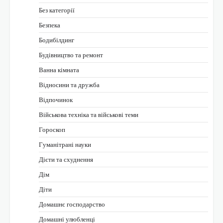
Без категорії
Безпека
Бодибілдинг
Будівництво та ремонт
Ванна кімната
Відносини та дружба
Відпочинок
Військова техніка та військові теми
Гороскоп
Гуманітрані науки
Дієти та схуднення
Дім
Діти
Домашнє господарство
Домашні улюбленці