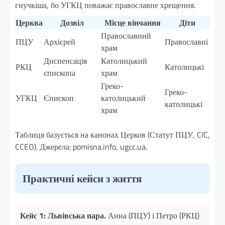
гнучкіша, бо УГКЦ поважає православне хрещення.
Церква
Дозвіл
Місце вінчання
Діти
Православний
ПЦУ
Архієрей
Православні
храм
Диспенсація
Католицький
РКЦ
Католицькі
єпископа
храм
Греко-
Греко-
УГКЦ
Єпископ
католицький
католицькі
храм
Таблиця базується на канонах Церков (Статут ПЦУ, CIC,
CCEO). Джерела: pomisna.info, ugcc.ua.
Практичні кейси з життя
Кейс 1: Львівська пара.
Анна (ПЦУ) і Петро (РКЦ)