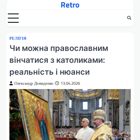
Retro
Перейти
до
вмісту
РЕЛІГІЯ
Чи можна православним
вінчатися з католиками:
реальність і нюанси
Олександр Демиденко
13.04.2026