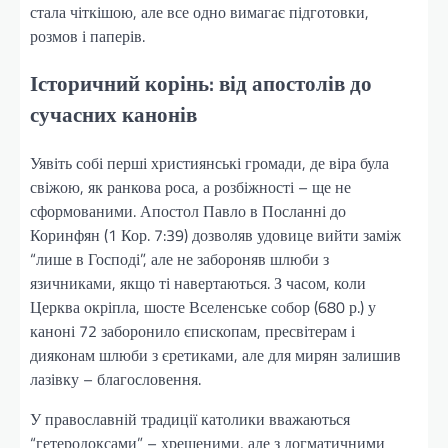
стала чіткішою, але все одно вимагає підготовки,
розмов і паперів.
Історичний корінь: від апостолів до
сучасних канонів
Уявіть собі перші християнські громади, де віра була
свіжою, як ранкова роса, а розбіжності – ще не
сформованими. Апостол Павло в Посланні до
Коринфян (1 Кор. 7:39) дозволяв удовице вийти заміж
“лише в Господі”, але не забороняв шлюби з
язичниками, якщо ті навертаються. З часом, коли
Церква окріпла, шосте Вселенське собор (680 р.) у
каноні 72 заборонило єпископам, пресвітерам і
дияконам шлюби з єретиками, але для мирян залишив
лазівку – благословення.
У православній традиції католики вважаються
“гетеродоксами” – хрещеними, але з догматичними