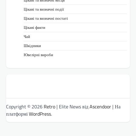
Цікаві та визначні місця
Цікаві та визначні події
Цікаві та визначні постаті
Цікаві факти
Чай
Шкідники
Ювелірні вироби
Copyright © 2026
Retro
| Elite News від
Ascendoor
| На
платформі
WordPress
.