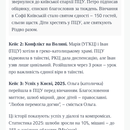
звернулися до київської єпархії ПЦУ. Петро підписав
обіцянку, єпископ благословив за тиждень. Вінчання
в Софії Київській стало святом єдності – 150 гостей,
сльози щастя. Діти хрестять у ПЦУ, але святкують
Різдво разом.
Кейс 2: Конфлікт на Волині.
Марія (УГКЦ) і Іван
(ПЦУ) хотіли в греко-католицькому храмі. ПЦУ
відмовила в таїнстві, РКЦ дала диспенсацію, але Іван
узяв лише цивільний. Розійшлися через 3 роки – урок
про важливість єдиної віри в таїнстві.
Кейс 3: Успіх у Києві, 2025.
Ольга (католичка)
перейшла в ПЦУ перед вінчанням. Благословення
миттєве, шлюб міцний, двоє дітей – православні.
“Любов перемогла догми”, – сміється Ольга.
Ці історії показують: успіх у діалозі та компромісах.
Статистика 2025: шлюби зросли на 10%, мішані – до
15% у західних областях (Мін’юст).