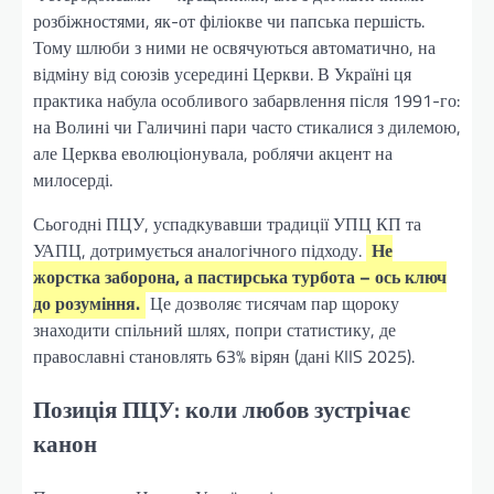
розбіжностями, як-от філіокве чи папська першість.
Тому шлюби з ними не освячуються автоматично, на
відміну від союзів усередині Церкви. В Україні ця
практика набула особливого забарвлення після 1991-го:
на Волині чи Галичині пари часто стикалися з дилемою,
але Церква еволюціонувала, роблячи акцент на
милосерді.
Сьогодні ПЦУ, успадкувавши традиції УПЦ КП та
УАПЦ, дотримується аналогічного підходу.
Не
жорстка заборона, а пастирська турбота – ось ключ
до розуміння.
Це дозволяє тисячам пар щороку
знаходити спільний шлях, попри статистику, де
православні становлять 63% вірян (дані KIIS 2025).
Позиція ПЦУ: коли любов зустрічає
канон