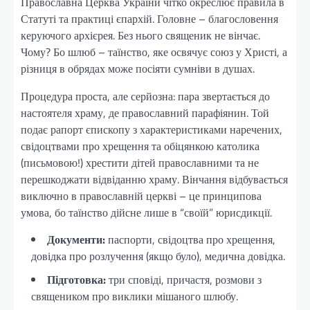
Православна Церква України чітко окреслює правила в
Статуті та практиці єпархій. Головне – благословення
керуючого архієрея. Без нього священик не вінчає.
Чому? Бо шлюб – таїнство, яке освячує союз у Христі, а
різниця в обрядах може посіяти сумніви в душах.
Процедура проста, але серйозна: пара звертається до
настоятеля храму, де православний парафіянин. Той
подає рапорт єпископу з характеристиками наречених,
свідоцтвами про хрещення та обіцянкою католика
(письмовою!) хрестити дітей православними та не
перешкоджати відвіданню храму. Вінчання відбувається
виключно в православній церкві – це принципова
умова, бо таїнство дійсне лише в “своїй” юрисдикції.
Документи:
паспорти, свідоцтва про хрещення,
довідка про розлучення (якщо було), медична довідка.
Підготовка:
три сповіді, причастя, розмови з
священиком про виклики мішаного шлюбу.