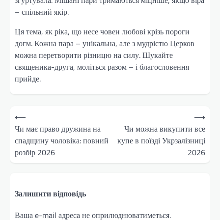
– спільний якір.
Ця тема, як ріка, що несе човен любові крізь пороги
догм. Кожна пара – унікальна, але з мудрістю Церков
можна перетворити різницю на силу. Шукайте
священика-друга, моліться разом – і благословення
прийде.
Навігація
⟵
⟶
записів
Чи має право дружина на
Чи можна викупити все
спадщину чоловіка: повний
купе в поїзді Укрзалізниці
розбір 2026
2026
Залишити відповідь
Ваша e-mail адреса не оприлюднюватиметься.