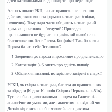
дітей католицькими та доповідати про перешкоди.
Але ось нюанс: РКЦ визнає православне вінчання
дійсним, якщо воно за формою католицьке (свідки,
священик). Тому пари часто обирають католицький
храм, якщо католик – “ведучий”. Проте для
православного це буде лише цивільний шлюб плюс
благословення, без таїнства. Конфлікт? Так, бо кожна
Церква бачить себе “істинною”.
Звернення до пароха з проханням про диспенсацію.
Катехизація: 3-6 занять про єдність шлюбу.
Обіцянки: письмові, нотаріально завірені в єпархії.
УГКЦ, як східна католицька, ближча до православних
за обрядом (Кодекс Канонів Східних Церков, кан. 814).
Тут шлюби з православними – норма на Галичині, з
аналогічними умовами, але з акцентом на східний чин.
Дозвіл від єпископа обов’язковий, але практика