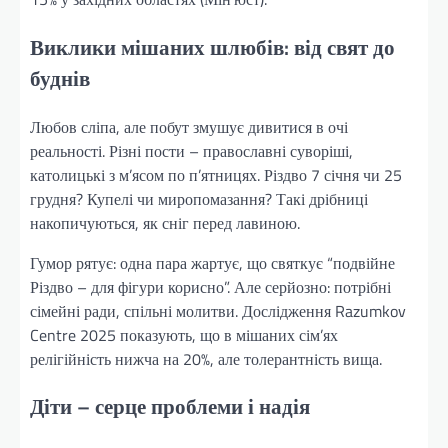
Виклики мішаних шлюбів: від свят до
буднів
Любов сліпа, але побут змушує дивитися в очі
реальності. Різні пости – православні суворіші,
католицькі з м’ясом по п’ятницях. Різдво 7 січня чи 25
грудня? Купелі чи миропомазання? Такі дрібниці
накопичуються, як сніг перед лавиною.
Гумор рятує: одна пара жартує, що святкує “подвійне
Різдво – для фігури корисно”. Але серйозно: потрібні
сімейні ради, спільні молитви. Дослідження Razumkov
Centre 2025 показують, що в мішаних сім’ях
релігійність нижча на 20%, але толерантність вища.
Діти – серце проблеми і надія