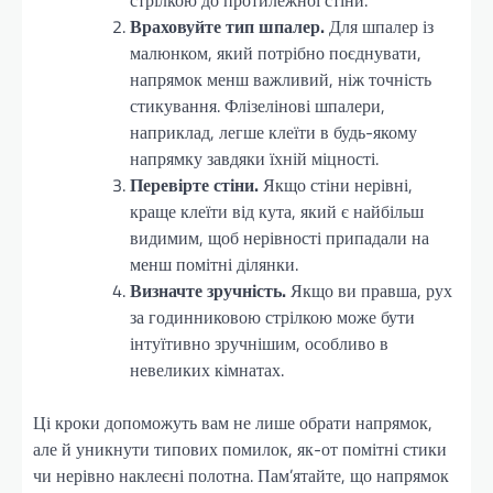
стрілкою до протилежної стіни.
Враховуйте тип шпалер.
Для шпалер із
малюнком, який потрібно поєднувати,
напрямок менш важливий, ніж точність
стикування. Флізелінові шпалери,
наприклад, легше клеїти в будь-якому
напрямку завдяки їхній міцності.
Перевірте стіни.
Якщо стіни нерівні,
краще клеїти від кута, який є найбільш
видимим, щоб нерівності припадали на
менш помітні ділянки.
Визначте зручність.
Якщо ви правша, рух
за годинниковою стрілкою може бути
інтуїтивно зручнішим, особливо в
невеликих кімнатах.
Ці кроки допоможуть вам не лише обрати напрямок,
але й уникнути типових помилок, як-от помітні стики
чи нерівно наклеєні полотна. Пам’ятайте, що напрямок