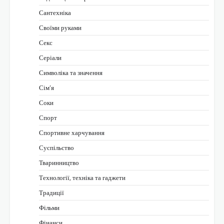
Сантехніка
Своїми руками
Секс
Серіали
Символіка та значення
Сім’я
Соки
Спорт
Спортивне харчування
Суспільство
Тваринництво
Технології, техніка та гаджети
Традиції
Фільми
Фінанси