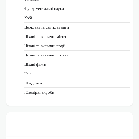
Фундаментальні науки
Хобі
Церковні та святкові дати
Цікаві та визначні місця
Цікаві та визначні події
Цікаві та визначні постаті
Цікаві факти
Чай
Шкідники
Ювелірні вироби