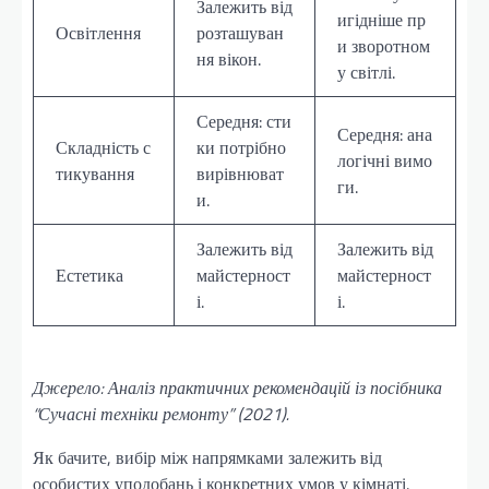
Залежить від
игідніше пр
Освітлення
розташуван
и зворотном
ня вікон.
у світлі.
Середня: сти
Середня: ана
Складність с
ки потрібно
логічні вимо
тикування
вирівнюват
ги.
и.
Залежить від
Залежить від
Естетика
майстерност
майстерност
і.
і.
Джерело: Аналіз практичних рекомендацій із посібника
“Сучасні техніки ремонту” (2021).
Як бачите, вибір між напрямками залежить від
особистих уподобань і конкретних умов у кімнаті.