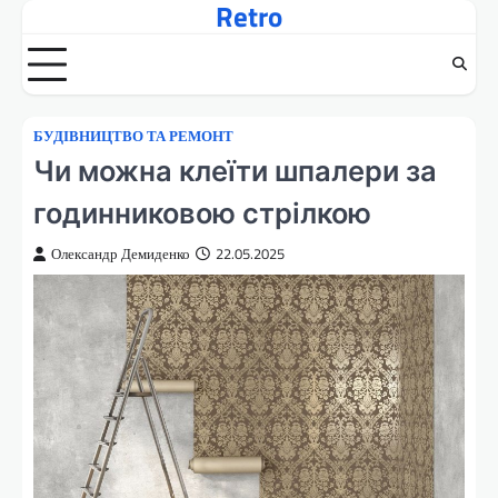
Retro
Перейти
до
вмісту
БУДІВНИЦТВО ТА РЕМОНТ
Чи можна клеїти шпалери за
годинниковою стрілкою
Олександр Демиденко
22.05.2025