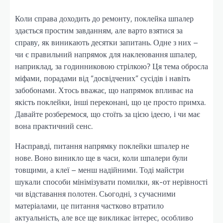
Коли справа доходить до ремонту, поклейка шпалер
здається простим завданням, але варто взятися за
справу, як виникають десятки запитань. Одне з них –
чи є правильний напрямок для наклеювання шпалер,
наприклад, за годинниковою стрілкою? Ця тема обросла
міфами, порадами від “досвідчених” сусідів і навіть
забобонами. Хтось вважає, що напрямок впливає на
якість поклейки, інші переконані, що це просто примха.
Давайте розберемося, що стоїть за цією ідеєю, і чи має
вона практичний сенс.
Насправді, питання напрямку поклейки шпалер не
нове. Воно виникло ще в часи, коли шпалери були
товщими, а клеї – менш надійними. Тоді майстри
шукали способи мінімізувати помилки, як-от нерівності
чи відставання полотен. Сьогодні, з сучасними
матеріалами, це питання частково втратило
актуальність, але все ще викликає інтерес, особливо