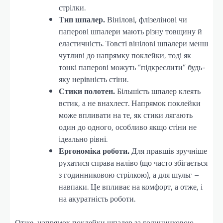
стрілки.
Тип шпалер.
Вінілові, флізелінові чи
паперові шпалери мають різну товщину й
еластичність. Товсті вінілові шпалери менш
чутливі до напрямку поклейки, тоді як
тонкі паперові можуть “підкреслити” будь-
яку нерівність стіни.
Стики полотен.
Більшість шпалер клеять
встик, а не внахлест. Напрямок поклейки
може впливати на те, як стики лягають
один до одного, особливо якщо стіни не
ідеально рівні.
Ергономіка роботи.
Для правшів зручніше
рухатися справа наліво (що часто збігається
з годинниковою стрілкою), а для шульг –
навпаки. Це впливає на комфорт, а отже, і
на акуратність роботи.
Отже, напрямок поклейки шпалер за годинниковою