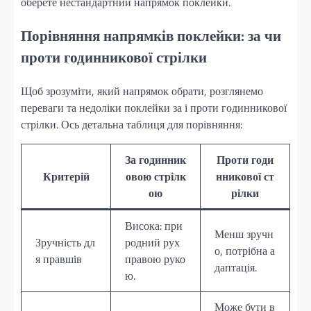
оберете нестандартний напрямок поклейки.
Порівняння напрямків поклейки: за чи
проти годинникової стрілки
Щоб зрозуміти, який напрямок обрати, розглянемо
переваги та недоліки поклейки за і проти годинникової
стрілки. Ось детальна таблиця для порівняння:
За годинник
Проти годи
Критерій
овою стрілк
нникової ст
ою
рілки
Висока: при
Менш зручн
Зручність дл
родний рух
о, потрібна а
я правшів
правою руко
даптація.
ю.
Може бути в