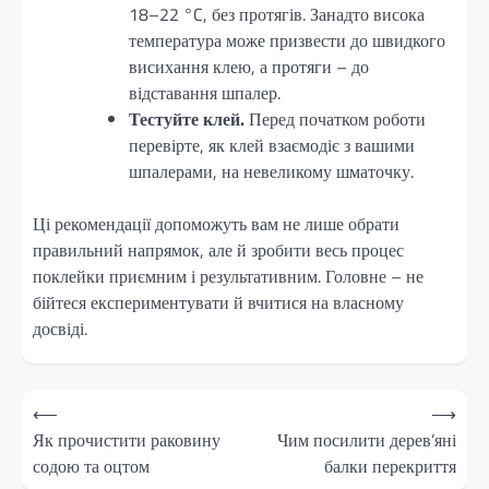
18–22 °C, без протягів. Занадто висока
температура може призвести до швидкого
висихання клею, а протяги – до
відставання шпалер.
Тестуйте клей.
Перед початком роботи
перевірте, як клей взаємодіє з вашими
шпалерами, на невеликому шматочку.
Ці рекомендації допоможуть вам не лише обрати
правильний напрямок, але й зробити весь процес
поклейки приємним і результативним. Головне – не
бійтеся експериментувати й вчитися на власному
досвіді.
Навігація
⟵
⟶
записів
Як прочистити раковину
Чим посилити дерев’яні
содою та оцтом
балки перекриття