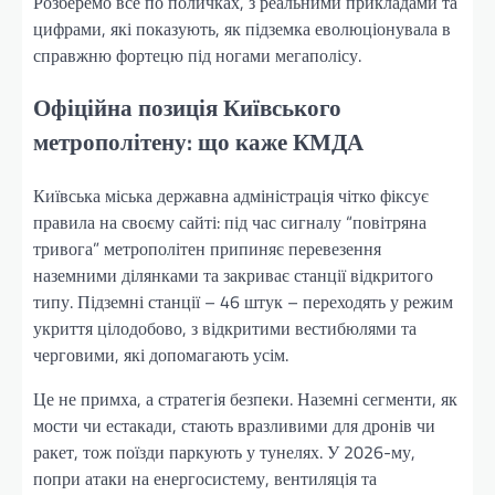
Розберемо все по поличках, з реальними прикладами та
цифрами, які показують, як підземка еволюціонувала в
справжню фортецю під ногами мегаполісу.
Офіційна позиція Київського
метрополітену: що каже КМДА
Київська міська державна адміністрація чітко фіксує
правила на своєму сайті: під час сигналу “повітряна
тривога” метрополітен припиняє перевезення
наземними ділянками та закриває станції відкритого
типу. Підземні станції – 46 штук – переходять у режим
укриття цілодобово, з відкритими вестибюлями та
черговими, які допомагають усім.
Це не примха, а стратегія безпеки. Наземні сегменти, як
мости чи естакади, стають вразливими для дронів чи
ракет, тож поїзди паркують у тунелях. У 2026-му,
попри атаки на енергосистему, вентиляція та