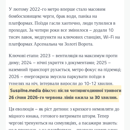
У лютому 2022-го метро вперше стало масовим
бомбосховищем: черги, брак води, паніка на
платформах. Поїзди гасли хаотично, люди тулилися в
проходах. За чотири роки все змінилося – додали 10
тисяч лавок, медпункти на ключових станціях, Wi-Fi на
платформах Арсенальна чи Золоті Ворота.
Ключові етапи: 2023 – вентиляція на максимум проти
диму; 2024 – нічні укриття з документами; 2025 –
наземний транспорт рухається, метро фокус на підземці;
2026 – енергокриза змусила паркувати поїзди в
тунелях на ніч, інтервали виросли до 10-12 хвилин.
Suspilne.media фіксує: після чотиригодинної тривоги
26 січня 2026-го червона лінія ожила за 30 хвилин.
Ця еволюція – як ріст дитини: з крихкого немовляти до
міцного юнака, готового витримати шторм. Тепер
чергові тренуються на симуляціях, а пасажири знають:
не в проходах, а на платформах – правило номер один.