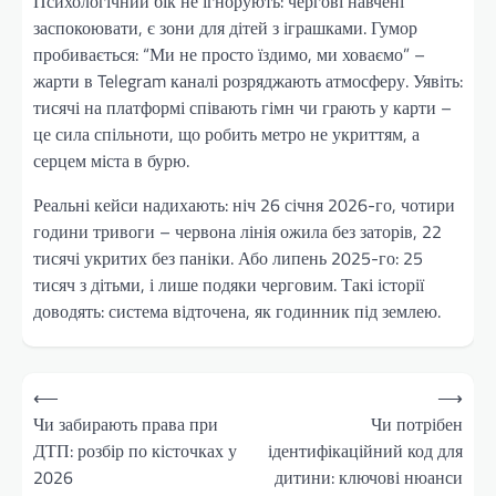
Психологічний бік не ігнорують: чергові навчені
заспокоювати, є зони для дітей з іграшками. Гумор
пробивається: “Ми не просто їздимо, ми ховаємо” –
жарти в Telegram каналі розряджають атмосферу. Уявіть:
тисячі на платформі співають гімн чи грають у карти –
це сила спільноти, що робить метро не укриттям, а
серцем міста в бурю.
Реальні кейси надихають: ніч 26 січня 2026-го, чотири
години тривоги – червона лінія ожила без заторів, 22
тисячі укритих без паніки. Або липень 2025-го: 25
тисяч з дітьми, і лише подяки черговим. Такі історії
доводять: система відточена, як годинник під землею.
Навігація
⟵
⟶
записів
Чи забирають права при
Чи потрібен
ДТП: розбір по кісточках у
ідентифікаційний код для
2026
дитини: ключові нюанси