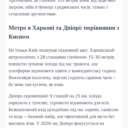
загрози, ніби в бункері з радянських часів, тільки з
сучасними зручностями.
Метро в Харкові та Дніпрі: порівняння з
Києвом
Не тільки Київ опанував підземний щит. Харківський
метрополітен, з 28 станціями глибиною 15-30 метрів,
повністю зупиняє поїзди під час тривоги, але
платформи відчиняють навіть у комендантську годину.
Вентиляція посилена, чергові годують гарячим чаєм –
бо зима там кусюча, як вовк.
Дніпро скромніший: 9 станцій на 25 км, поїзди
паркують у тунелях, турнікети відчиняють для всіх.
Безкоштовний вхід цілодобово під час сирени, санвузли
та вода – базовий набір, але ефективний для міста без
масових атак. У 2026-му Дніпро фокусується на