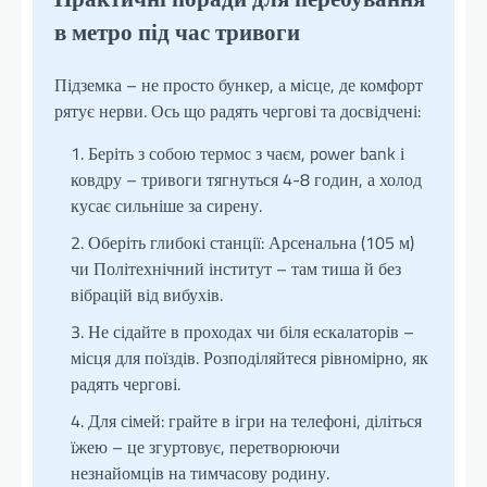
в метро під час тривоги
Підземка – не просто бункер, а місце, де комфорт
рятує нерви. Ось що радять чергові та досвідчені:
Беріть з собою термос з чаєм, power bank і
ковдру – тривоги тягнуться 4-8 годин, а холод
кусає сильніше за сирену.
Оберіть глибокі станції: Арсенальна (105 м)
чи Політехнічний інститут – там тиша й без
вібрацій від вибухів.
Не сідайте в проходах чи біля ескалаторів –
місця для поїздів. Розподіляйтеся рівномірно, як
радять чергові.
Для сімей: грайте в ігри на телефоні, діліться
їжею – це згуртовує, перетворюючи
незнайомців на тимчасову родину.