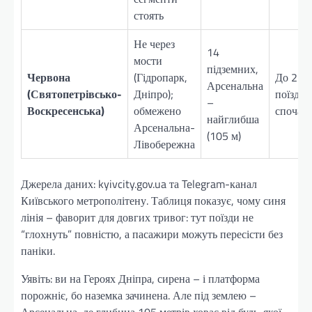
стоять
Не через
14
мости
підземних,
Червона
(Гідропарк,
До 25 х
Арсенальна
(Святопетрівсько-
Дніпро);
поїзди
–
Воскресенська)
обмежено
спочат
найглибша
Арсенальна-
(105 м)
Лівобережна
Джерела даних: kyivcity.gov.ua та Telegram-канал
Київського метрополітену. Таблиця показує, чому синя
лінія – фаворит для довгих тривог: тут поїзди не
“глохнуть” повністю, а пасажири можуть пересісти без
паніки.
Уявіть: ви на Героях Дніпра, сирена – і платформа
порожніє, бо наземка зачинена. Але під землею –
Арсенальна, де глибина 105 метрів ховає від будь-якої