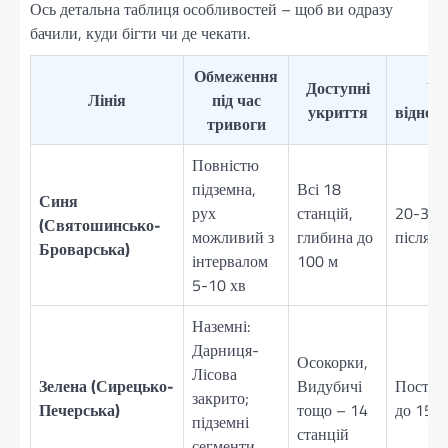
Ось детальна таблиця особливостей – щоб ви одразу
бачили, куди бігти чи де чекати.
Обмеження
Доступні
Ча
Лінія
під час
укриття
віднов
тривоги
Повністю
підземна,
Всі 18
Синя
рух
станцій,
20-30 
(Святошинсько-
можливий з
глибина до
після в
Броварська)
інтервалом
100 м
5-10 хв
Наземні:
Дарниця-
Осокорки,
Лісова
Зелена (Сирецько-
Видубичі
Поступ
закрито;
Печерська)
тощо – 14
до 15 х
підземні
станцій
сегменти