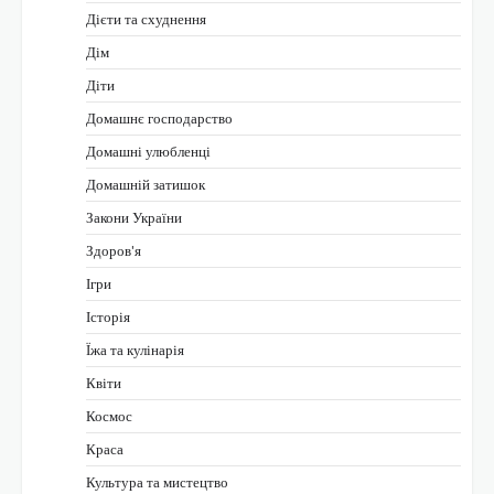
Дієти та схуднення
Дім
Діти
Домашнє господарство
Домашні улюбленці
Домашній затишок
Закони України
Здоров'я
Ігри
Історія
Їжа та кулінарія
Квіти
Космос
Краса
Культура та мистецтво