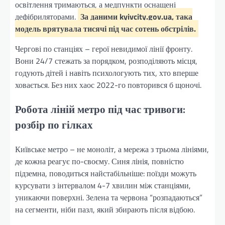
освітлення тримаються, а медпункти оснащені
дефібриляторами.
За даними kyivcity.gov.ua, така
модель врятувала тисячі під час сотень обстрілів.
Чергові по станціях – герої невидимої лінії фронту.
Вони 24/7 стежать за порядком, розподіляють місця,
годують дітей і навіть психологують тих, хто вперше
ховається. Без них хаос 2022-го повторився б щоночі.
Робота ліній метро під час тривоги:
розбір по гілках
Київське метро – не моноліт, а мережа з трьома лініями,
де кожна реагує по-своєму. Синя лінія, повністю
підземна, поводиться найстабільніше: поїзди можуть
курсувати з інтервалом 4-7 хвилин між станціями,
уникаючи поверхні. Зелена та червона “розпадаються”
на сегменти, ніби пазл, який збирають після відбою.