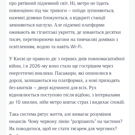
про рятівний підземний світ. Ні, метро не їздить
повноцінно під час тривоги – поїзди зупиняються,
наземні ділянки блокуються, а відкриті станції
зачиняються наглухо. Але підземні платформи
оживають як гігантські укриття, де ховаються десятки
тисяч, перетворюючи вагони на тимчасові домівки з
освітленням, водою та навіть Wi-Fi.
У Києві це правило діє з перших днів повномасштабної
війни, і в 2026-му воно стало ще гострішим через
енергетичні виклики. Пасажири, які опинилися в
дорозі, залишаються на платформах, а нові приходять
без квитків – двері відчинені для всіх. Рух
відновлюється поступово після відбою, з інтервалами
до 10 хвилин, ніби метро ковтає страх і видихає спокій.
Така система рятує життя, але вимагає розуміння
нюансів. Чому червону лінію “розрізають” на частини?
Як поводитися, щоб не стати тягарем для чергових?