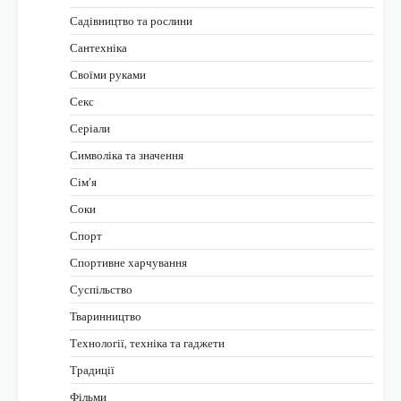
Садівництво та рослини
Сантехніка
Своїми руками
Секс
Серіали
Символіка та значення
Сім’я
Соки
Спорт
Спортивне харчування
Суспільство
Тваринництво
Технології, техніка та гаджети
Традиції
Фільми