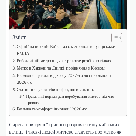
Зміст
Офіційна позиція Київського метрополітену: що каже
КМДА
Робота ліній метро під час тривоги: розбір по гілках
Метро в Харкові та Дніпрі: порівняння з Києвом
Еволюція правил: від хаосу 2022-го до стабільності
2026-го
Статистика укриттів: цифри, що вражають
Практичні поради для перебування в метро під час
тривоги
Безпека та комфорт: інновації 2026-го
Сирена повітряної тривоги розриває тишу київських
вулиць, і тисячі людей миттєво згадують про метро як