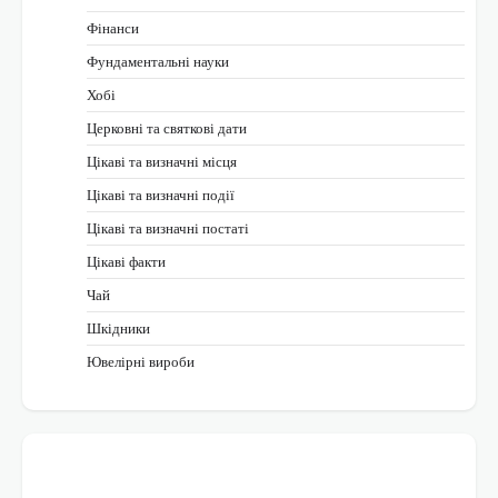
Фінанси
Фундаментальні науки
Хобі
Церковні та святкові дати
Цікаві та визначні місця
Цікаві та визначні події
Цікаві та визначні постаті
Цікаві факти
Чай
Шкідники
Ювелірні вироби