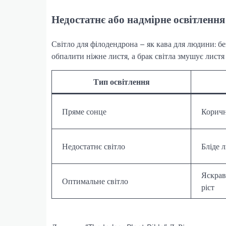
Недостатнє або надмірне освітлення
Світло для філодендрона – як кава для людини: бе
обпалити ніжне листя, а брак світла змушує листя
Тип освітлення
Пряме сонце
Коричн
Недостатнє світло
Бліде л
Яскрав
Оптимальне світло
ріст