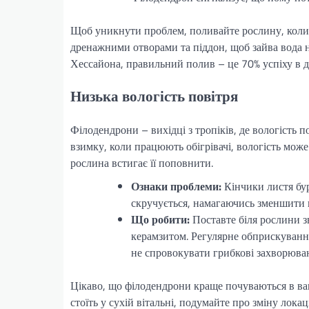
Щоб уникнути проблем, поливайте рослину, коли 
дренажними отворами та піддон, щоб зайва вода н
Хессайона, правильний полив – це 70% успіху в д
Низька вологість повітря
Філодендрони – вихідці з тропіків, де вологість 
взимку, коли працюють обігрівачі, вологість мож
рослина встигає її поповнити.
Ознаки проблеми:
Кінчики листя бур
скручується, намагаючись зменшити 
Що робити:
Поставте біля рослини з
керамзитом. Регулярне обприскування
не спровокувати грибкові захворюва
Цікаво, що філодендрони краще почуваються в ва
стоїть у сухій вітальні, подумайте про зміну локаці