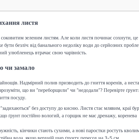
ихання листя
є соковитим зеленим листям. Але коли листя починає сохнути, це
 бути безліч: від банального недоліку води до серйозних пробле
ий улюбленець втрачає свою чарівність.
о чи замало
айнощів. Надмірний полив призводить до гниття коренів, а нест
зрозуміти, що ви “переборщили” чи “недодали”? Перевірте ґрунт:
иття посуду.
“задихаються” без доступу до кисню. Листя стає млявим, краї бур
що ґрунт постійно вологий, а горщик не має дренажу, коренева
ужність, кінчики стають сухими, а нові паростки ростуть кволи
рібна вода, якщо верхній шар ґрунту пересох на 3-5 см.