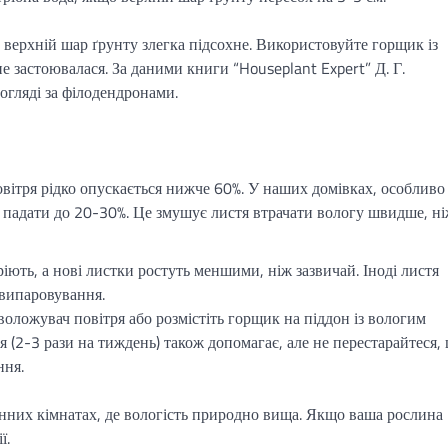
верхній шар ґрунту злегка підсохне. Використовуйте горщик із
е застоювалася. За даними книги “Houseplant Expert” Д. Г.
огляді за філодендронами.
повітря рідко опускається нижче 60%. У наших домівках, особливо
е падати до 20-30%. Це змушує листя втрачати вологу швидше, н
іють, а нові листки ростуть меншими, ніж зазвичай. Іноді листя
випаровування.
воложувач повітря або розмістіть горщик на піддон із вологим
 (2-3 рази на тиждень) також допомагає, але не перестарайтеся,
ння.
нних кімнатах, де вологість природно вища. Якщо ваша рослина
ї.