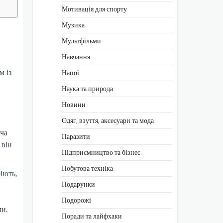
Мотивація для спорту
Музика
Мультфільми
Навчання
м із
Напої
Наука та природа
Новини
Одяг, взуття, аксесуари та мода
ача
Паразити
 він
Підприємництво та бізнес
Побутова техніка
іють,
Подарунки
Подорожі
ми.
Поради та лайфхаки