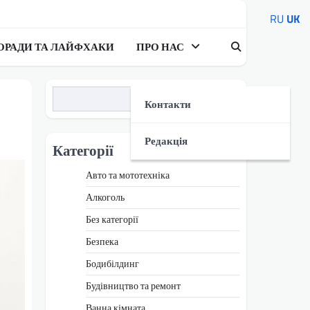
RU
UK
ОРАДИ ТА ЛАЙФХАКИ
ПРО НАС
Пошук
Контакти
Редакція
Категорії
Авто та мототехніка
Алкоголь
Без категорії
Безпека
Бодибілдинг
Будівництво та ремонт
Ванна кімната