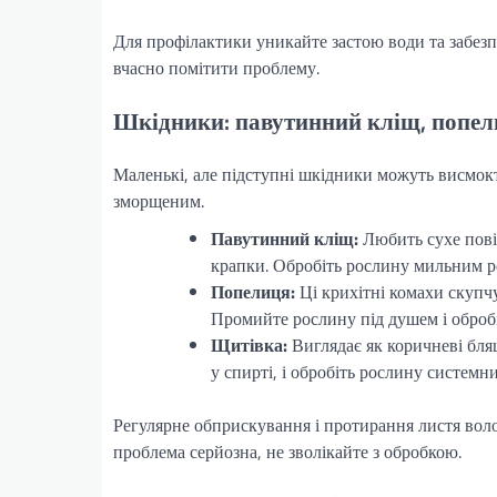
Для профілактики уникайте застою води та забезп
вчасно помітити проблему.
Шкідники: павутинний кліщ, попел
Маленькі, але підступні шкідники можуть висмок
зморщеним.
Павутинний кліщ:
Любить сухе повіт
крапки. Обробіть рослину мильним ро
Попелиця:
Ці крихітні комахи скупч
Промийте рослину під душем і обробі
Щитівка:
Виглядає як коричневі бляш
у спирті, і обробіть рослину системн
Регулярне обприскування і протирання листя вол
проблема серйозна, не зволікайте з обробкою.