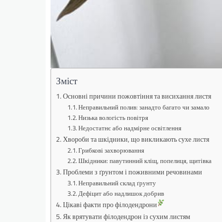
Зміст
Основні причини пожовтіння та висихання листя
Неправильний полив: занадто багато чи замало
Низька вологість повітря
Недостатнє або надмірне освітлення
Хвороби та шкідники, що викликають сухе листя
Грибкові захворювання
Шкідники: павутинний кліщ, попелиця, щитівка
Проблеми з ґрунтом і поживними речовинами
Неправильний склад ґрунту
Дефіцит або надлишок добрив
Цікаві факти про філодендрони
Як врятувати філодендрон із сухим листям