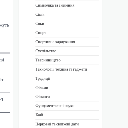
Символіка та значення
Сім’я
Соки
ожуть
Спорт
Спортивне харчування
Суспільство
сві
Тваринництво
Технології, техніка та гаджети
Традиції
іт
Фільми
Фінанси
-1
Фундаментальні науки
Хобі
Церковні та святкові дати