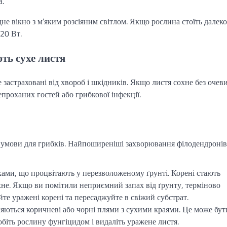
а.
дне вікно з м’яким розсіяним світлом. Якщо рослина стоїть далеко
20 Вт.
ть сухе листя
 застраховані від хвороб і шкідників. Якщо листя сохне без оче
роханих гостей або грибкової інфекції.
ні умови для грибків. Найпоширеніші захворювання філодендронів
ами, що процвітають у перезволоженому ґрунті. Корені стають
охне. Якщо ви помітили неприємний запах від ґрунту, терміново
те уражені корені та пересаджуйте в свіжий субстрат.
ляються коричневі або чорні плями з сухими краями. Це може бут
обіть рослину фунгіцидом і видаліть уражене листя.