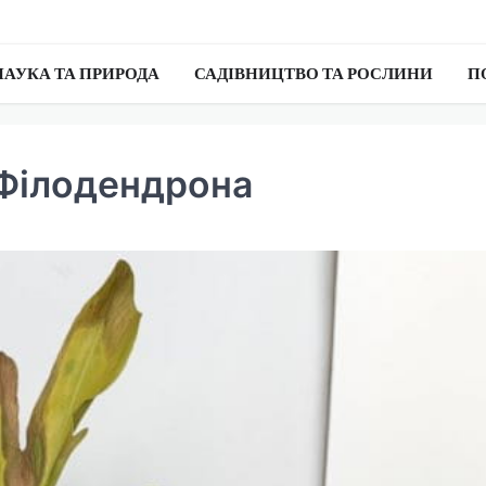
НАУКА ТА ПРИРОДА
САДІВНИЦТВО ТА РОСЛИНИ
П
 Філодендрона