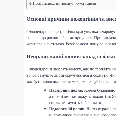
Профілактика: як уникнути сухого листя
Основні причини пожовтіння та вис
Філодендрон – це тропічна красуня, яка зачарову
сигнал, що рослина благає про увагу. Причин може
кореневою системою. Розберемося, чому ваш зелен
Неправильний полив: занадто багат
Філодендрони люблять вологу, але не терплять кр
вологи змушує листя скручуватися й сохнути. Як 
має бути вологим, але не мокрим, як губка після м
Надмірний полив:
Корені буквально 
а нижні листки можуть пожовтіти. Як
гниль не змусить себе чекати.
Недостатній полив:
Листя втрачає пр
Філодендрон сигналізує, що йому пот