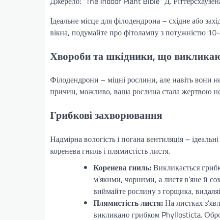
Джерело: “The Indoor Plant Bible” Д. Ріттерсхаузен
Ідеальне місце для філодендрона – східне або захі
вікна, подумайте про фітолампу з потужністю 10-
Хвороби та шкідники, що викликаю
Філодендрони – міцні рослини, але навіть вони не
причин, можливо, ваша рослина стала жертвою неп
Грибкові захворювання
Надмірна вологість і погана вентиляція – ідеаль
коренева гниль і плямистість листя.
Коренева гниль:
Викликається грибк
м’якими, чорними, а листя в’яне й с
виймайте рослину з горщика, видаляй
Плямистість листя:
На листках з’яв
викликано грибком Phyllosticta. Обр