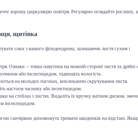
ечте хорошу циркуляцію повітря. Регулярно оглядайте рослину, 
иця, щитівка
тувати соки з вашого філодендрона, залишаючи листя сухим і
ря. Ознаки – тонка павутина на нижній стороні листя та дрібні 
зчином або інсектицидом, підвищіть вологість.
уються на молодих пагонах, викликаючи скручування листя.
ть настоєм часнику або інсектицидом.
ки на стеблах і листях. Видаліть їх вручну ватним диском, змо
им інсектицидом.
огою ганчіркою допоможуть тримати шкідників на відстані. Якщ