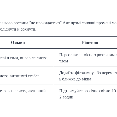
з нього рослина “не прокидається”. Але прямі сонячні промені м
 бліднути й сохнути.
Ознаки
Рішення
Переставте в місце з розсіяним 
еві плями, вигоріле листя
тлом
Додайте фітолампу або переміст
истя, витягнуті стебла
ь ближче до вікна
е, зелене листя, активний
Підтримуйте розсіяне світло 10
2 годин