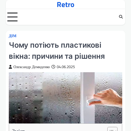
Retro
Перейти
до
вмісту
ДІМ
Чому потіють пластикові
вікна: причини та рішення
Олександр Демиденко
04.06.2025
Зміст