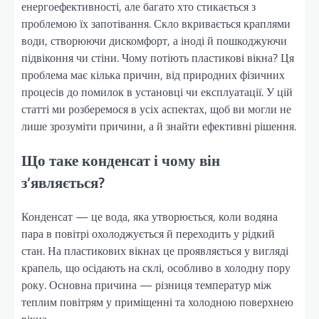
енергоефективності, але багато хто стикається з
проблемою їх запотівання. Скло вкривається краплями
води, створюючи дискомфорт, а іноді й пошкоджуючи
підвіконня чи стіни. Чому потіють пластикові вікна? Ця
проблема має кілька причин, від природних фізичних
процесів до помилок в установці чи експлуатації. У цій
статті ми розберемося в усіх аспектах, щоб ви могли не
лише зрозуміти причини, а й знайти ефективні рішення.
Що таке конденсат і чому він
з’являється?
Конденсат — це вода, яка утворюється, коли водяна
пара в повітрі охолоджується й переходить у рідкий
стан. На пластикових вікнах це проявляється у вигляді
крапель, що осідають на склі, особливо в холодну пору
року. Основна причина — різниця температур між
теплим повітрям у приміщенні та холодною поверхнею