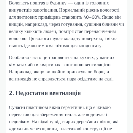
Вологість повітря в будинку — один із головних
винуватців запотівання. Нормальний рівень вологості
для житлових приміщень становить 40–60%. Якщо він
вищий, наприклад, через готування, сушіння білизни чи
велику кількість людей, повітря стає перенасиченим
вологою. Ця волога шукає холодну поверхню, і вікна
стають ідеальним «магнітом» для конденсату.
Особливо часто це трапляється на кухнях, у ванних
кімнатах або в квартирах із поганою вентиляцією.
Наприклад, якщо ви щойно приготували борщ, а
вентиляція не справляється, пара осідатиме на склі.
2. Недостатня вентиляція
Сучасні пластикові вікна герметичні, що є їхньою
перевагою для збереження тепла, але водночас і
недоліком. На відміну від старих дерев’яних вікон, які
«дихали» через щілини, пластикові конструкції не