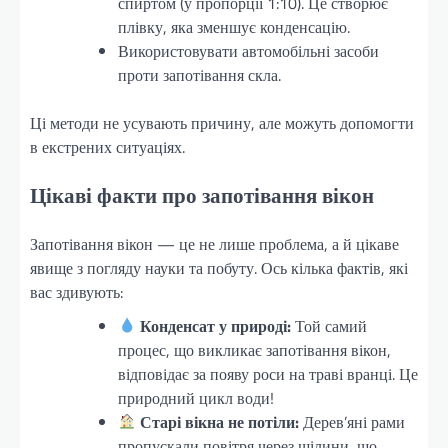
спиртом (у пропорції 1:10). Це створює
плівку, яка зменшує конденсацію.
Використовувати автомобільні засоби
проти запотівання скла.
Ці методи не усувають причину, але можуть допомогти
в екстрених ситуаціях.
Цікаві факти про запотівання вікон
Запотівання вікон — це не лише проблема, а й цікаве
явище з погляду науки та побуту. Ось кілька фактів, які
вас здивують:
Конденсат у природі:
Той самий
процес, що викликає запотівання вікон,
відповідає за появу роси на траві вранці. Це
природний цикл води!
Старі вікна не потіли:
Дерев’яні рами
пропускали повітря через щілини, що