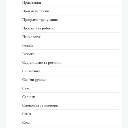
Привітання
Прикмети та сни
Програми тренування
Професії та робота
Психологія
Релігія
Розваги
Садівництво та рослини
Сантехніка
Своїми руками
Секс
Серіали
Символіка та значення
Сім’я
Соки