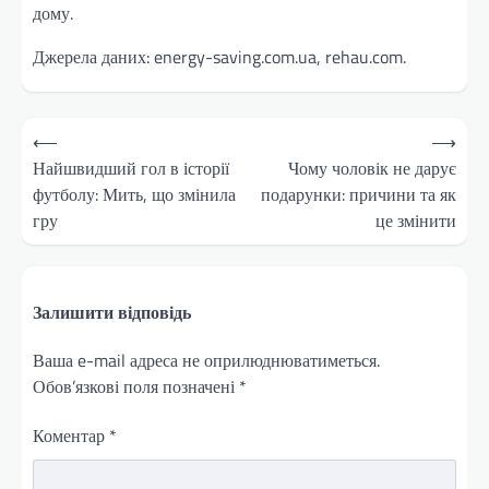
дому.
Джерела даних: energy-saving.com.ua, rehau.com.
Навігація
⟵
⟶
записів
Найшвидший гол в історії
Чому чоловік не дарує
футболу: Мить, що змінила
подарунки: причини та як
гру
це змінити
Залишити відповідь
Ваша e-mail адреса не оприлюднюватиметься.
Обов’язкові поля позначені
*
Коментар
*