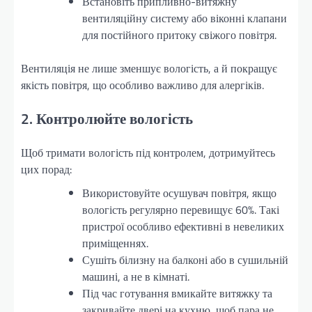
Встановіть припливно-витяжну
вентиляційну систему або віконні клапани
для постійного притоку свіжого повітря.
Вентиляція не лише зменшує вологість, а й покращує
якість повітря, що особливо важливо для алергіків.
2. Контролюйте вологість
Щоб тримати вологість під контролем, дотримуйтесь
цих порад:
Використовуйте осушувач повітря, якщо
вологість регулярно перевищує 60%. Такі
пристрої особливо ефективні в невеликих
приміщеннях.
Сушіть білизну на балконі або в сушильній
машині, а не в кімнаті.
Під час готування вмикайте витяжку та
закривайте двері на кухню, щоб пара не