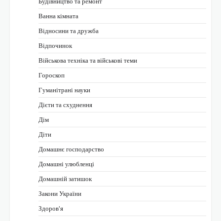
Будівництво та ремонт
Ванна кімната
Відносини та дружба
Відпочинок
Військова техніка та військові теми
Гороскоп
Гуманітрані науки
Дієти та схуднення
Дім
Діти
Домашнє господарство
Домашні улюбленці
Домашній затишок
Закони України
Здоров'я