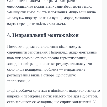
Склопакети з двома або трьома камерами та
енергоощадним покриттям краще зберігають тепло,
зменшуючи ймовірність запотівання. Якщо ваші вікна
«плачуть» щоразу, коли на вулиці мороз, можливо,
варто перевірити якість склопакета.
4. Неправильний монтаж вікон
Помилки під час встановлення вікон можуть
спричинити запотівання. Наприклад, якщо монтажний
шов між рамою і стіною погано герметизований,
холодне повітря проникає всередину, охолоджуючи
скло. Інша поширена проблема — неправильне
розташування вікна в отворі, що порушує
теплоізоляцію.
Іноді проблема криється в підвіконні: якщо воно занадто
широке й перекриває потік теплого повітря від батареї,
скло залишається холодним, що сприяє конденсації. У