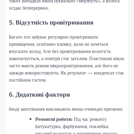
таких випадках вікна буквально «мерзнуть», а волога
осідає безперервно.
5. Відсутність провітрювання
Багато хто забуває регулярно провітрювати
приміщення, особливо взимку, коли не хочеться
впускати холод. Але без провітрювання вологість
накопичується, а повітря стає затхлим. Пластикові вікна
часто мають режим мікропровітрювання, але його не
завжди використовують. Як результат — конденсат стає
постійним гостем.
6. Додаткові фактори
Іноді запотівання викликають менш очевидні причини:
Ремонтні роботи:
Під час ремонту
(штукатурка, фарбування, поклейка
шпалер) вологість у приміщенні зростає