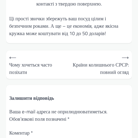
контакті з твердою поверхнею.
Ці прості звички збережуть ваш посуд цілим і
безпечним роками. А ще – це економія, адже якісна
кружка може коштувати від 10 до 50 доларів!
Навігація
⟵
⟶
записів
Чому хочеться часто
Країни колишнього СРСР:
позіхати
повний огляд
Залишити відповідь
Ваша e-mail адреса не оприлюднюватиметься.
Обов’язкові поля позначені
*
Коментар
*