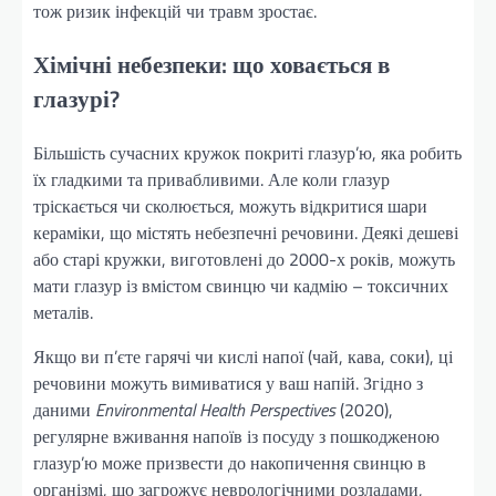
тож ризик інфекцій чи травм зростає.
Хімічні небезпеки: що ховається в
глазурі?
Більшість сучасних кружок покриті глазур’ю, яка робить
їх гладкими та привабливими. Але коли глазур
тріскається чи сколюється, можуть відкритися шари
кераміки, що містять небезпечні речовини. Деякі дешеві
або старі кружки, виготовлені до 2000-х років, можуть
мати глазур із вмістом свинцю чи кадмію – токсичних
металів.
Якщо ви п’єте гарячі чи кислі напої (чай, кава, соки), ці
речовини можуть вимиватися у ваш напій. Згідно з
даними
Environmental Health Perspectives
(2020),
регулярне вживання напоїв із посуду з пошкодженою
глазур’ю може призвести до накопичення свинцю в
організмі, що загрожує неврологічними розладами,