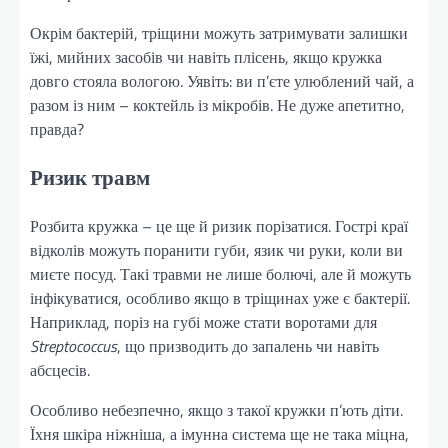
Окрім бактерій, тріщини можуть затримувати залишки
їжі, мийних засобів чи навіть плісень, якщо кружка
довго стояла вологою. Уявіть: ви п’єте улюблений чай, а
разом із ним – коктейль із мікробів. Не дуже апетитно,
правда?
Ризик травм
Розбита кружка – це ще й ризик порізатися. Гострі краї
відколів можуть поранити губи, язик чи руки, коли ви
миєте посуд. Такі травми не лише болючі, але й можуть
інфікуватися, особливо якщо в тріщинах уже є бактерії.
Наприклад, поріз на губі може стати воротами для
Streptococcus
, що призводить до запалень чи навіть
абсцесів.
Особливо небезпечно, якщо з такої кружки п’ють діти.
Їхня шкіра ніжніша, а імунна система ще не така міцна,