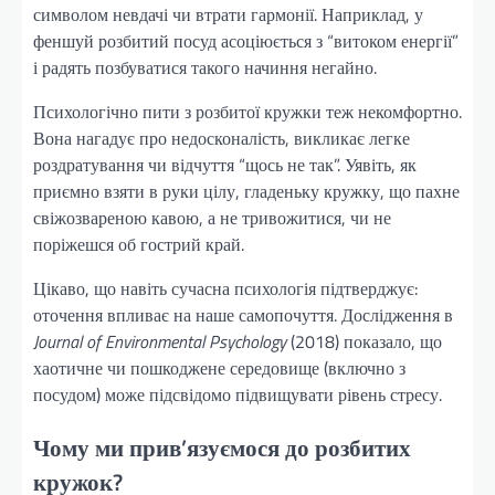
символом невдачі чи втрати гармонії. Наприклад, у
феншуй розбитий посуд асоціюється з “витоком енергії”
і радять позбуватися такого начиння негайно.
Психологічно пити з розбитої кружки теж некомфортно.
Вона нагадує про недосконалість, викликає легке
роздратування чи відчуття “щось не так”. Уявіть, як
приємно взяти в руки цілу, гладеньку кружку, що пахне
свіжозвареною кавою, а не тривожитися, чи не
поріжешся об гострий край.
Цікаво, що навіть сучасна психологія підтверджує:
оточення впливає на наше самопочуття. Дослідження в
Journal of Environmental Psychology
(2018) показало, що
хаотичне чи пошкоджене середовище (включно з
посудом) може підсвідомо підвищувати рівень стресу.
Чому ми прив’язуємося до розбитих
кружок?