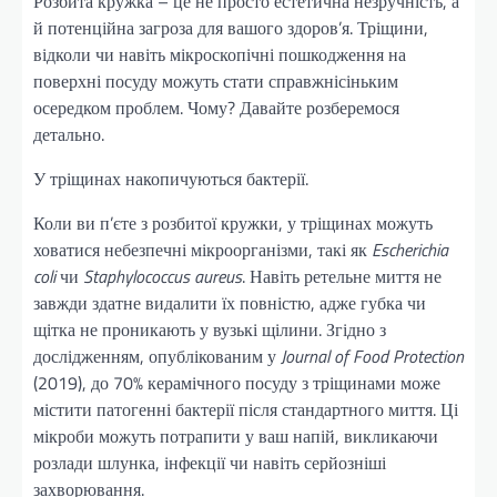
Розбита кружка – це не просто естетична незручність, а
й потенційна загроза для вашого здоров’я. Тріщини,
відколи чи навіть мікроскопічні пошкодження на
поверхні посуду можуть стати справжнісіньким
осередком проблем. Чому? Давайте розберемося
детально.
У тріщинах накопичуються бактерії.
Коли ви п’єте з розбитої кружки, у тріщинах можуть
ховатися небезпечні мікроорганізми, такі як
Escherichia
coli
чи
Staphylococcus aureus
. Навіть ретельне миття не
завжди здатне видалити їх повністю, адже губка чи
щітка не проникають у вузькі щілини. Згідно з
дослідженням, опублікованим у
Journal of Food Protection
(2019), до 70% керамічного посуду з тріщинами може
містити патогенні бактерії після стандартного миття. Ці
мікроби можуть потрапити у ваш напій, викликаючи
розлади шлунка, інфекції чи навіть серйозніші
захворювання.