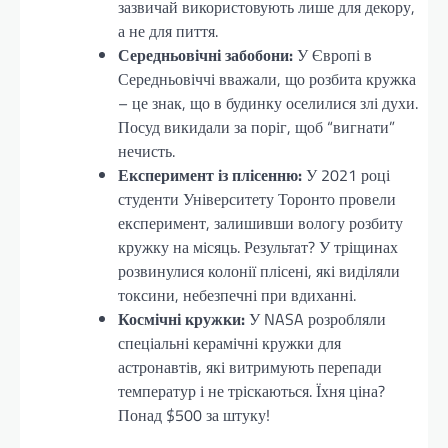
зазвичай використовують лише для декору,
а не для пиття.
Середньовічні забобони:
У Європі в
Середньовіччі вважали, що розбита кружка
– це знак, що в будинку оселилися злі духи.
Посуд викидали за поріг, щоб “вигнати”
нечисть.
Експеримент із плісенню:
У 2021 році
студенти Університету Торонто провели
експеримент, залишивши вологу розбиту
кружку на місяць. Результат? У тріщинах
розвинулися колонії плісені, які виділяли
токсини, небезпечні при вдиханні.
Космічні кружки:
У NASA розробляли
спеціальні керамічні кружки для
астронавтів, які витримують перепади
температур і не тріскаються. Їхня ціна?
Понад $500 за штуку!