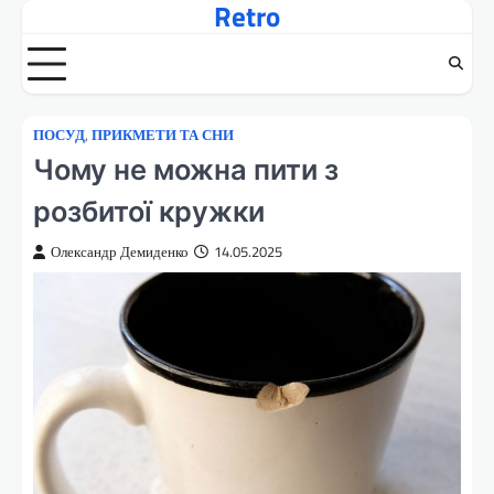
Retro
Перейти
до
вмісту
ПОСУД
,
ПРИКМЕТИ ТА СНИ
Чому не можна пити з
розбитої кружки
Олександр Демиденко
14.05.2025