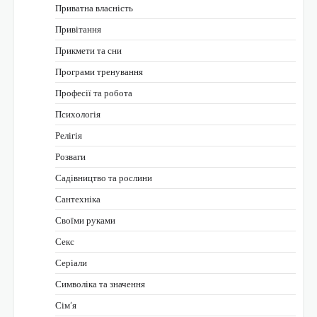
Приватна власність
Привітання
Прикмети та сни
Програми тренування
Професії та робота
Психологія
Релігія
Розваги
Садівництво та рослини
Сантехніка
Своїми руками
Секс
Серіали
Символіка та значення
Сім’я