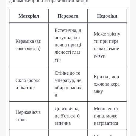
допоможе зробити правильний вибір:
Матеріал
Переваги
Недоліки
Естетична, д
Може трісну
оступна, без
Кераміка (ви
ти при пере
печна при ці
сокої якості)
падах темпе
лісності глаз
ратур
урі
Стійке до те
Крихке, дор
Скло (борос
мператур, не
ожче за кера
илікатне)
вбирає запах
міку
и
Довговічна,
Менш естет
Нержавіюча
не б’ється, б
ична, може
сталь
езпечна
нагріватися