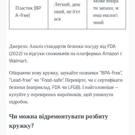
Може вбира
Легкий, деш
Пластик (BP
ти запахи, м
евий, не б’єт
A-free)
енш екологі
ься
чний
Джерело: Аналіз стандартів безпеки посуду від FDA
(2022) та відгуки споживачів на платформах Amazon і
Walmart.
Обираючи нову кружку, шукайте позначки “BPA-free”,
“Lead-free” чи “Food-safe”. Перевірте, чи є сертифікати
безпеки (наприклад, FDA чи LFGB). І найголовніше –
купуйте у перевірених виробників, щоб уникнути
підробок.
Чи можна відремонтувати розбиту
кружку?