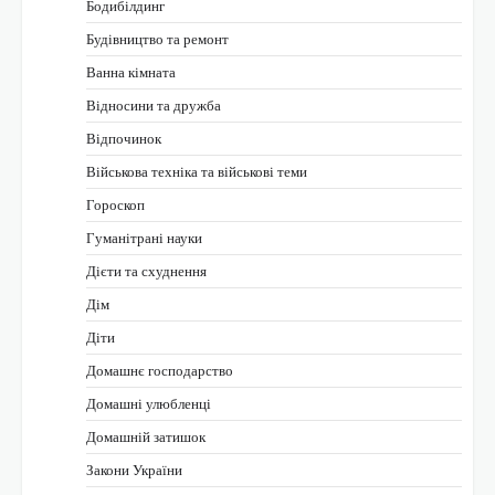
Бодибілдинг
Будівництво та ремонт
Ванна кімната
Відносини та дружба
Відпочинок
Військова техніка та військові теми
Гороскоп
Гуманітрані науки
Дієти та схуднення
Дім
Діти
Домашнє господарство
Домашні улюбленці
Домашній затишок
Закони України