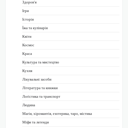
Здоров'я
Ігри
Історія
Їжа та кулінарія
Квіти
Космос
Краса
Культура та мистецтво
Кухня
Лікувальні засоби
Література та книжки
Логістика та транспорт
Людина
Магія, хіромантія, езотерика, таро, містика
Міфи та легенди