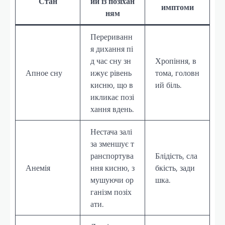
Стан
ий із позіхан
имптоми
ням
Перериванн
я дихання пі
д час сну зн
Хропіння, в
Апное сну
ижує рівень
тома, головн
кисню, що в
ий біль.
икликає позі
хання вдень.
Нестача залі
за зменшує т
ранспортува
Блідість, сла
Анемія
ння кисню, з
бкість, зади
мушуючи ор
шка.
ганізм позіх
ати.