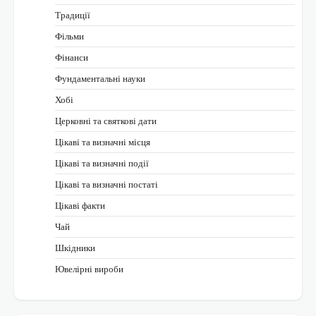
Традиції
Фільми
Фінанси
Фундаментальні науки
Хобі
Церковні та святкові дати
Цікаві та визначні місця
Цікаві та визначні події
Цікаві та визначні постаті
Цікаві факти
Чай
Шкідники
Ювелірні вироби