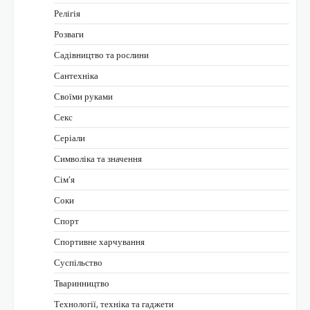
Релігія
Розваги
Садівництво та рослини
Сантехніка
Своїми руками
Секс
Серіали
Символіка та значення
Сім’я
Соки
Спорт
Спортивне харчування
Суспільство
Тваринництво
Технології, техніка та гаджети