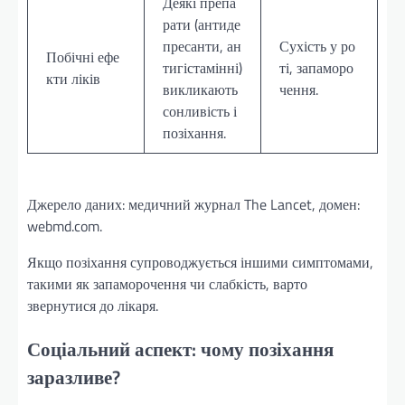
Деякі препа
рати (антиде
пресанти, ан
Сухість у ро
Побічні ефе
тигістамінні)
ті, запаморо
кти ліків
викликають
чення.
сонливість і
позіхання.
Джерело даних: медичний журнал The Lancet, домен:
webmd.com.
Якщо позіхання супроводжується іншими симптомами,
такими як запаморочення чи слабкість, варто
звернутися до лікаря.
Соціальний аспект: чому позіхання
заразливе?