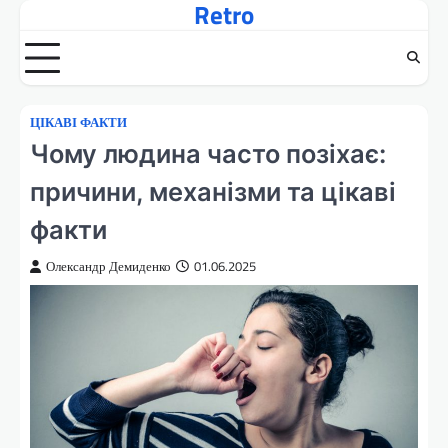
Retro
Перейти
до
вмісту
ЦІКАВІ ФАКТИ
Чому людина часто позіхає:
причини, механізми та цікаві
факти
Олександр Демиденко
01.06.2025