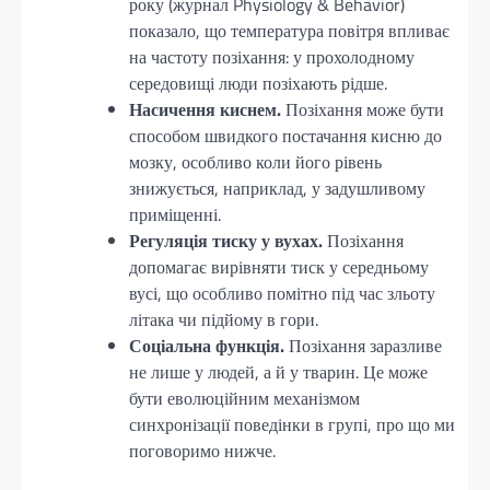
року (журнал Physiology & Behavior)
показало, що температура повітря впливає
на частоту позіхання: у прохолодному
середовищі люди позіхають рідше.
Насичення киснем.
Позіхання може бути
способом швидкого постачання кисню до
мозку, особливо коли його рівень
знижується, наприклад, у задушливому
приміщенні.
Регуляція тиску у вухах.
Позіхання
допомагає вирівняти тиск у середньому
вусі, що особливо помітно під час зльоту
літака чи підйому в гори.
Соціальна функція.
Позіхання заразливе
не лише у людей, а й у тварин. Це може
бути еволюційним механізмом
синхронізації поведінки в групі, про що ми
поговоримо нижче.