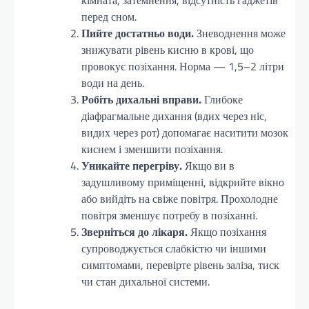
перед сном.
Пийте достатньо води.
Зневоднення може
знижувати рівень кисню в крові, що
провокує позіхання. Норма — 1,5–2 літри
води на день.
Робіть дихальні вправи.
Глибоке
діафрагмальне дихання (вдих через ніс,
видих через рот) допомагає наситити мозок
киснем і зменшити позіхання.
Уникайте перегріву.
Якщо ви в
задушливому приміщенні, відкрийте вікно
або вийдіть на свіже повітря. Прохолодне
повітря зменшує потребу в позіханні.
Зверніться до лікаря.
Якщо позіхання
супроводжується слабкістю чи іншими
симптомами, перевірте рівень заліза, тиск
чи стан дихальної системи.