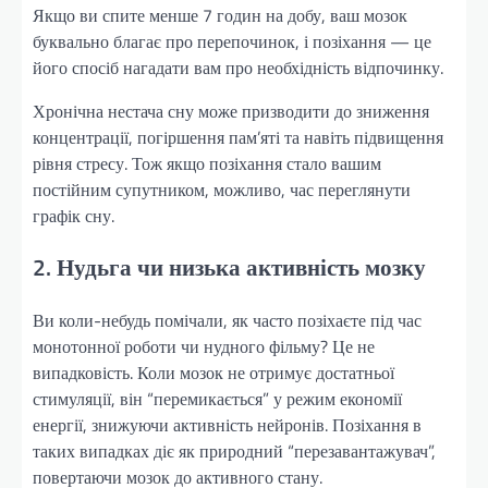
Якщо ви спите менше 7 годин на добу, ваш мозок
буквально благає про перепочинок, і позіхання — це
його спосіб нагадати вам про необхідність відпочинку.
Хронічна нестача сну може призводити до зниження
концентрації, погіршення пам’яті та навіть підвищення
рівня стресу. Тож якщо позіхання стало вашим
постійним супутником, можливо, час переглянути
графік сну.
2. Нудьга чи низька активність мозку
Ви коли-небудь помічали, як часто позіхаєте під час
монотонної роботи чи нудного фільму? Це не
випадковість. Коли мозок не отримує достатньої
стимуляції, він “перемикається” у режим економії
енергії, знижуючи активність нейронів. Позіхання в
таких випадках діє як природний “перезавантажувач”,
повертаючи мозок до активного стану.