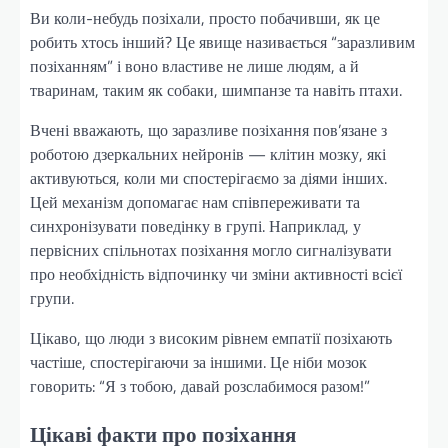
Ви коли-небудь позіхали, просто побачивши, як це
робить хтось інший? Це явище називається “заразливим
позіханням” і воно властиве не лише людям, а й
тваринам, таким як собаки, шимпанзе та навіть птахи.
Вчені вважають, що заразливе позіхання пов’язане з
роботою дзеркальних нейронів — клітин мозку, які
активуються, коли ми спостерігаємо за діями інших.
Цей механізм допомагає нам співпереживати та
синхронізувати поведінку в групі. Наприклад, у
первісних спільнотах позіхання могло сигналізувати
про необхідність відпочинку чи зміни активності всієї
групи.
Цікаво, що люди з високим рівнем емпатії позіхають
частіше, спостерігаючи за іншими. Це ніби мозок
говорить: “Я з тобою, давай розслабимося разом!”
Цікаві факти про позіхання