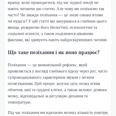
вранці, коли прокидаєтеся, під час нудної лекції чи
навіть читаючи цю статтю. Але чому ми позіхаємо так
часто? Чи завжди позіхання — це лише ознака втоми
чи нудьги? У цій статті ми зануримося в глибини цього
явища, розкриємо його біологічні, психологічні та
соціальні аспекти, а також поділимося цікавими
фактами, які здивують навіть найдосвідченіших читачів.
Що таке позіхання і як воно працює?
Позіхання — це мимовільний рефлекс, який
проявляється у вигляді глибокого вдиху через рот, часто
супроводжуваного характерним звуком і легким
потягуванням. Цей процес залучає цілу низку м’язів
обличчя, шиї та грудної клітки, а також активує ділянки
мозку, відповідальні за регуляцію дихання та
температури.
Під час позіхання ми вдихаємо велику кількість повітря,