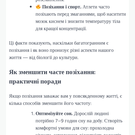
Позіхання і спорт.
Атлети часто
позіхають перед змаганнями, щоб наситити
мозок киснем і знизити температуру тіла
для кращої концентрації.
Ці факти показують, наскільки багатогранним є
позіхання і як воно пронизує різні аспекти нашого
життя — від біології до культури.
Як зменшити часте позіхання:
практичні поради
Якщо позіхання заважає вам у повсякденному житті, є
кілька способів зменшити його частоту:
Оптимізуйте сон.
Дорослій людині
потрібно 7–9 годин сну на добу. Створіть
комфортні умови для сну: прохолодна
кімната, затемнення, відсутність гаджетів