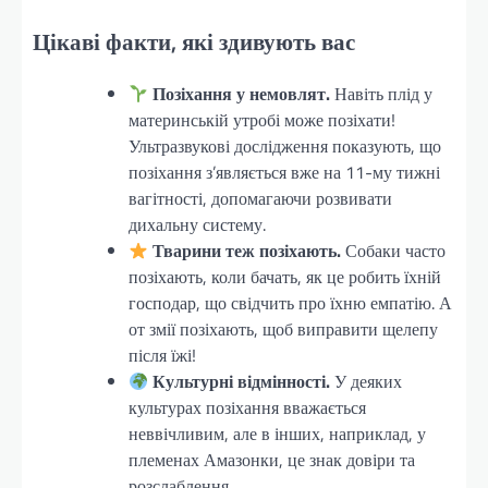
Цікаві факти, які здивують вас
Позіхання у немовлят.
Навіть плід у
материнській утробі може позіхати!
Ультразвукові дослідження показують, що
позіхання з’являється вже на 11-му тижні
вагітності, допомагаючи розвивати
дихальну систему.
Тварини теж позіхають.
Собаки часто
позіхають, коли бачать, як це робить їхній
господар, що свідчить про їхню емпатію. А
от змії позіхають, щоб виправити щелепу
після їжі!
Культурні відмінності.
У деяких
культурах позіхання вважається
неввічливим, але в інших, наприклад, у
племенах Амазонки, це знак довіри та
розслаблення.