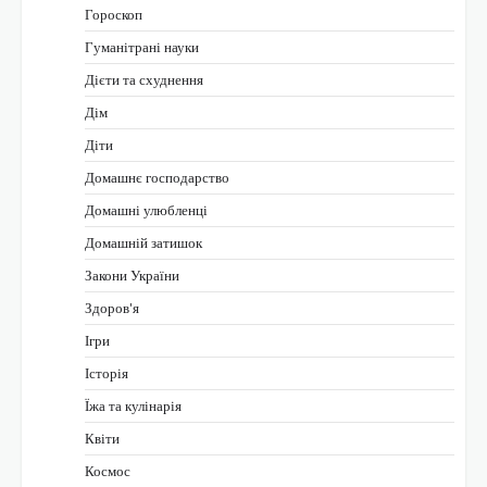
Гороскоп
Гуманітрані науки
Дієти та схуднення
Дім
Діти
Домашнє господарство
Домашні улюбленці
Домашній затишок
Закони України
Здоров'я
Ігри
Історія
Їжа та кулінарія
Квіти
Космос