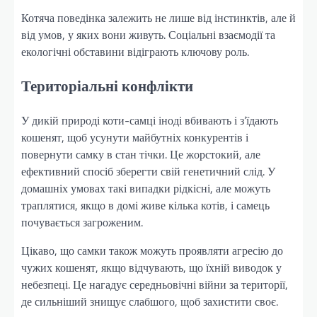
Котяча поведінка залежить не лише від інстинктів, але й
від умов, у яких вони живуть. Соціальні взаємодії та
екологічні обставини відіграють ключову роль.
Територіальні конфлікти
У дикій природі коти-самці іноді вбивають і з’їдають
кошенят, щоб усунути майбутніх конкурентів і
повернути самку в стан тічки. Це жорстокий, але
ефективний спосіб зберегти свій генетичний слід. У
домашніх умовах такі випадки рідкісні, але можуть
траплятися, якщо в домі живе кілька котів, і самець
почувається загроженим.
Цікаво, що самки також можуть проявляти агресію до
чужих кошенят, якщо відчувають, що їхній виводок у
небезпеці. Це нагадує середньовічні війни за території,
де сильніший знищує слабшого, щоб захистити своє.