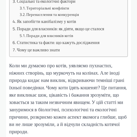
Соціальні та екологічні фактори
Територіальні конфлікти
Перенаселення та конкуренція
Як запобігти канібалізму у котів
Поради для власників: як діяти, якщо це сталося
Поради для власників котів
Статистика та факти: що кажуть дослідження
Чому це важливо знати
Коли ми думаємо про котів, уявляємо пухнастих,
ніжних створінь, що муркочуть на колінах. Але іноді
природа кидає нам виклик, відкриваючи темніші грані
їхньої поведінки. Чому коти їдять кошенят? Це питання,
яке викликає шок, цікавість і бажання зрозуміти, що
ховається за таким незвичним явищем. У цій статті ми
зануримося в біологічні, психологічні та екологічні
причини, розкриємо кожен аспект якомога глибше, щоб
ви не лише зрозуміли, а й відчули складність котячої
природи.