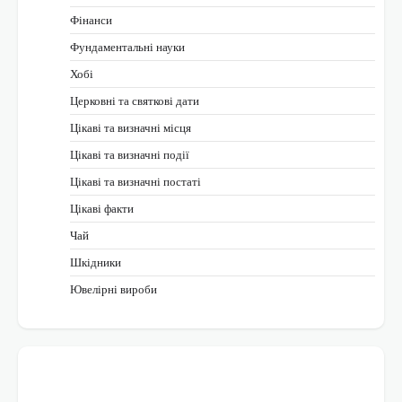
Фінанси
Фундаментальні науки
Хобі
Церковні та святкові дати
Цікаві та визначні місця
Цікаві та визначні події
Цікаві та визначні постаті
Цікаві факти
Чай
Шкідники
Ювелірні вироби