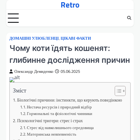
Retro
Перейти
до
вмісту
ДОМАШНІ УЛЮБЛЕНЦІ
,
ЦІКАВІ ФАКТИ
Чому коти їдять кошенят:
глибинне дослідження причин
Олександр Демиденко
05.06.2025
Зміст
Біологічні причини: інстинкти, що керують поведінкою
Нестача ресурсів і природний відбір
Гормональні та фізіологічні чинники
Психологічні тригери: стрес і страх
Стрес від навколишнього середовища
Материнська невпевненість