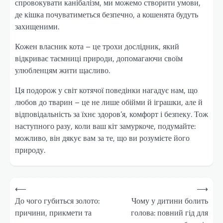
спровокувати канібалізм, ми можемо створити умови,
де кішка почуватиметься безпечно, а кошенята будуть
захищеними.
Кожен власник кота – це трохи дослідник, який
відкриває таємниці природи, допомагаючи своїм
улюбленцям жити щасливо.
Ця подорож у світ котячої поведінки нагадує нам, що
любов до тварин – це не лише обійми й іграшки, але й
відповідальність за їхнє здоров’я, комфорт і безпеку. Тож
наступного разу, коли ваш кіт замуркоче, подумайте:
можливо, він дякує вам за те, що ви розумієте його
природу.
Навігація
⟵
⟶
записів
До чого губиться золото:
Чому у дитини болить
причини, прикмети та
голова: повний гід для