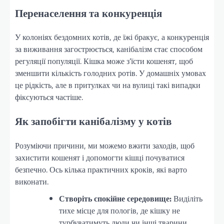
Перенаселення та конкуренція
У колоніях бездомних котів, де їжі бракує, а конкуренція
за виживання загострюється, канібалізм стає способом
регуляції популяції. Кішка може з’їсти кошенят, щоб
зменшити кількість голодних ротів. У домашніх умовах
це рідкість, але в притулках чи на вулиці такі випадки
фіксуються частіше.
Як запобігти канібалізму у котів
Розуміючи причини, ми можемо вжити заходів, щоб
захистити кошенят і допомогти кішці почуватися
безпечно. Ось кілька практичних кроків, які варто
виконати.
Створіть спокійне середовище:
Виділіть
тихе місце для пологів, де кішку не
турбуватимуть люди чи інші тварини.