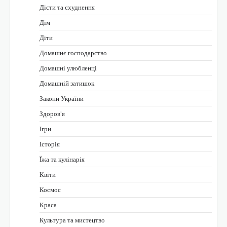
Дієти та схуднення
Дім
Діти
Домашнє господарство
Домашні улюбленці
Домашній затишок
Закони України
Здоров'я
Ігри
Історія
Їжа та кулінарія
Квіти
Космос
Краса
Культура та мистецтво