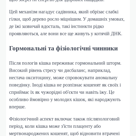
Цей механізм нагадує садівника, який обрізає слабкі
гілки, щоб дерево росло міцнішим. У домашніх умовах,
де їжі зазвичай вдосталь, такі інстинкти рідко
проявляються, але вони все ще живуть у котячій ДНК.
Гормональні та фізіологічні чинники
Після пологів кішка переживає гормональний шторм.
Високий рівень стресу чи дисбаланс, наприклад,
нестача окситоцину, може спровокувати аномальну
поведінку. Іноді кішка не розпізнає кошенят як своїх і
сприймає їх як чужорідні об’єкти чи навіть їжу. Це
особливо ймовірно у молодих кішок, які народжують
вперше.
Фізіологічний аспект включає також післяпологовий
період, коли кішка може з’їсти плаценту або
мертвонароджених кошенят, щоб відновити втрачені