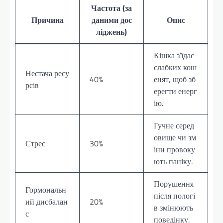
Частота (за
Причина
даними дос
Опис
ліджень)
Кішка з’їдає
слабких кош
Нестача ресу
40%
енят, щоб зб
рсів
ерегти енерг
ію.
Гучне серед
овище чи зм
Стрес
30%
іни провоку
ють паніку.
Порушення
Гормональн
після пологі
ий дисбалан
20%
в змінюють
с
поведінку.