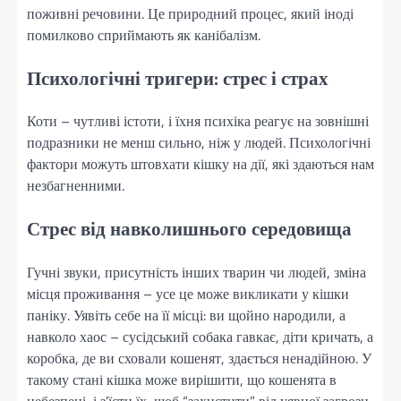
поживні речовини. Це природний процес, який іноді
помилково сприймають як канібалізм.
Психологічні тригери: стрес і страх
Коти – чутливі істоти, і їхня психіка реагує на зовнішні
подразники не менш сильно, ніж у людей. Психологічні
фактори можуть штовхати кішку на дії, які здаються нам
незбагненними.
Стрес від навколишнього середовища
Гучні звуки, присутність інших тварин чи людей, зміна
місця проживання – усе це може викликати у кішки
паніку. Уявіть себе на її місці: ви щойно народили, а
навколо хаос – сусідський собака гавкає, діти кричать, а
коробка, де ви сховали кошенят, здається ненадійною. У
такому стані кішка може вирішити, що кошенята в
небезпеці, і з’їсти їх, щоб “захистити” від уявної загрози.