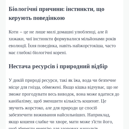
Біологічні причини: інстинкти, що
керують поведінкою
Коти – це не лише милі домашні улюбленці, але й
хижаки, чиї інстинкти формувалися мільйонами років
еволюції. Їхня поведінка, навіть найжорстокіша, часто
має глибокі біологічні корені.
Нестача ресурсів і природний відбір
У дикій природі ресурси, такі як їжа, вода чи безпечне
місце для гнізда, обмежені. Якщо кішка відчуває, що не
зможе прогодувати весь виводок, вона може вдатися до
канібалізму, щоб зменшити кількість кошенят. Це
звучить жорстоко, але для природи це спосіб
забезпечити виживання найсильніших. Наприклад,
якщо кошеня слабке чи хворе, мати може з’їсти його,
щоб зберегти енергію для здорових нащадків.