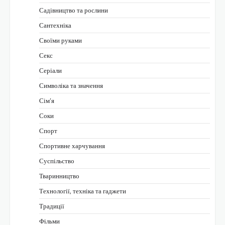
Садівництво та рослини
Сантехніка
Своїми руками
Секс
Серіали
Символіка та значення
Сім’я
Соки
Спорт
Спортивне харчування
Суспільство
Тваринництво
Технології, техніка та гаджети
Традиції
Фільми