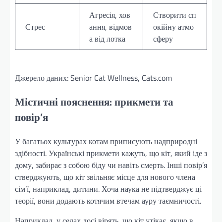
Агресія, хов
Створити сп
Стрес
ання, відмов
окійну атмо
а від лотка
сферу
Джерело даних: Senior Cat Wellness, Cats.com
Містичні пояснення: прикмети та
повір’я
У багатьох культурах котам приписують надприродні
здібності. Українські прикмети кажуть, що кіт, який іде з
дому, забирає з собою біду чи навіть смерть. Інші повір’я
стверджують, що кіт звільняє місце для нового члена
сім’ї, наприклад, дитини. Хоча наука не підтверджує ці
теорії, вони додають котячим втечам ауру таємничості.
Наприклад, у селах досі вірять, що кіт утікає, якщо в