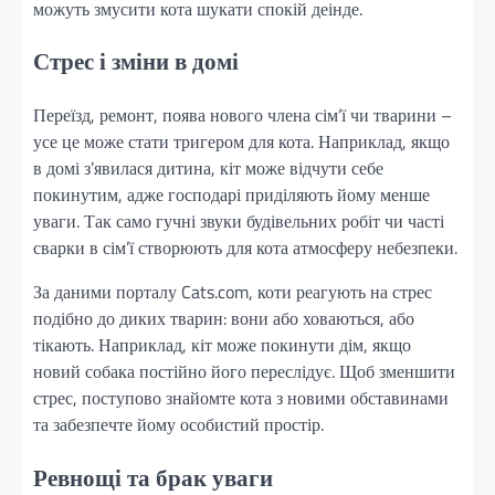
можуть змусити кота шукати спокій деінде.
Стрес і зміни в домі
Переїзд, ремонт, поява нового члена сім’ї чи тварини –
усе це може стати тригером для кота. Наприклад, якщо
в домі з’явилася дитина, кіт може відчути себе
покинутим, адже господарі приділяють йому менше
уваги. Так само гучні звуки будівельних робіт чи часті
сварки в сім’ї створюють для кота атмосферу небезпеки.
За даними порталу Cats.com, коти реагують на стрес
подібно до диких тварин: вони або ховаються, або
тікають. Наприклад, кіт може покинути дім, якщо
новий собака постійно його переслідує. Щоб зменшити
стрес, поступово знайомте кота з новими обставинами
та забезпечте йому особистий простір.
Ревнощі та брак уваги