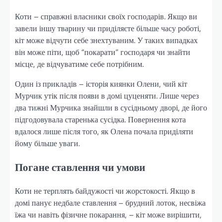
Коти – справжні власники своїх господарів. Якщо ви
завели іншу тварину чи приділяєте більше часу роботі,
кіт може відчути себе знехтуваним. У таких випадках
він може піти, щоб “покарати” господаря чи знайти
місце, де відчуватиме себе потрібним.
Один із прикладів – історія киянки Олени, чий кіт
Мурчик утік після появи в домі цуценяти. Лише через
два тижні Мурчика знайшли в сусідньому дворі, де його
підгодовувала старенька сусідка. Повернення кота
вдалося лише після того, як Олена почала приділяти
йому більше уваги.
Погане ставлення чи умови
Коти не терплять байдужості чи жорстокості. Якщо в
домі панує недбале ставлення – брудний лоток, несвіжа
їжа чи навіть фізичне покарання, – кіт може вирішити,