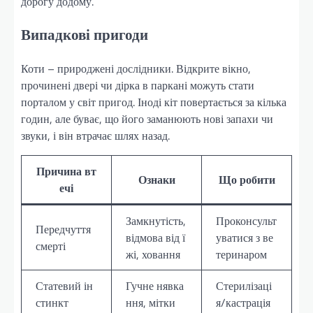
дорогу додому.
Випадкові пригоди
Коти – природжені дослідники. Відкрите вікно,
прочинені двері чи дірка в паркані можуть стати
порталом у світ пригод. Іноді кіт повертається за кілька
годин, але буває, що його заманюють нові запахи чи
звуки, і він втрачає шлях назад.
Причина вт
Ознаки
Що робити
ечі
Замкнутість,
Проконсульт
Передчуття
відмова від ї
уватися з ве
смерті
жі, ховання
теринаром
Статевий ін
Гучне нявка
Стерилізаці
стинкт
ння, мітки
я/кастрація