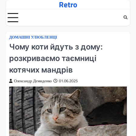
Retro
Перейти
до
вмісту
ДОМАШНІ УЛЮБЛЕНЦІ
Чому коти йдуть з дому:
розкриваємо таємниці
котячих мандрів
Олександр Демиденко
01.06.2025