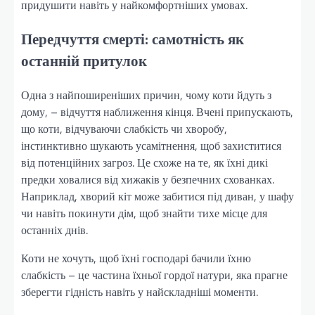
придушити навіть у найкомфортніших умовах.
Передчуття смерті: самотність як
останній притулок
Одна з найпоширеніших причин, чому коти йдуть з
дому, – відчуття наближення кінця. Вчені припускають,
що коти, відчуваючи слабкість чи хворобу,
інстинктивно шукають усамітнення, щоб захиститися
від потенційних загроз. Це схоже на те, як їхні дикі
предки ховалися від хижаків у безпечних схованках.
Наприклад, хворий кіт може забитися під диван, у шафу
чи навіть покинути дім, щоб знайти тихе місце для
останніх днів.
Коти не хочуть, щоб їхні господарі бачили їхню
слабкість – це частина їхньої гордої натури, яка прагне
зберегти гідність навіть у найскладніші моменти.