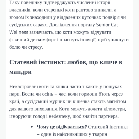
Таку поведінку підтверджують численні історії
власників, коли старенькі коти раптово зникали, а
згодом їх знаходили у віддалених куточках подвір’я чи
сусідських сараях. Дослідження порталу Senior Cat
Wellness зазначають, що коти можуть відчувати
фізичний дискомфорт і прагнуть ізоляції, щоб уникнути
болю чи стресу.
Статевий інстинкт: любов, що кличе в
мандри
Некастровані коти та кішки часто тікають у пошуках
пари. Весна чи осінь – час, коли гормони б’ють через
край, а сусідський мурчик чи кішечка стають магнітом
для вашого вихованця. Коти можуть долати кілометри,
ігноруючи голод і небезпеку, щоб знайти партнера.
Чому це відбувається?
Статевий інстинкт
– один із найсильніших у тварин.