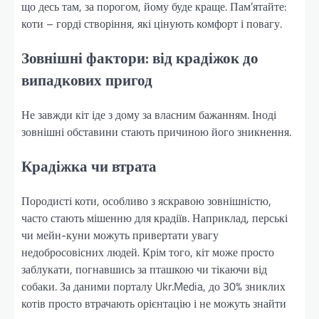
що десь там, за порогом, йому буде краще. Пам’ятайте:
коти – горді створіння, які цінують комфорт і повагу.
Зовнішні фактори: від крадіжок до
випадкових пригод
Не завжди кіт іде з дому за власним бажанням. Іноді
зовнішні обставини стають причиною його зникнення.
Крадіжка чи втрата
Породисті коти, особливо з яскравою зовнішністю,
часто стають мішенню для крадіїв. Наприклад, перські
чи мейн-куни можуть привертати увагу
недобросовісних людей. Крім того, кіт може просто
заблукати, погнавшись за пташкою чи тікаючи від
собаки. За даними порталу Ukr.Media, до 30% зниклих
котів просто втрачають орієнтацію і не можуть знайти