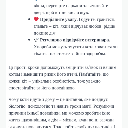
вікна, перевірте паркани та зачиняйте
двері, щоб кіт не вислизнув.
Приділяйте увагу.
Годуйте, грайтеся,
гладьте – кіт, який відчуває любов, рідше
покине дім.
Регулярно відвідуйте ветеринара.
Хвороби можуть змусити кота ховатися чи
тікати, тож стежте за його здоров’ям.
Ці прості кроки допоможуть зміцнити зв’язок із вашим
котом і зменшити ризик його втечі. Пам’ятайте, що
кожен кіт – унікальна особистість, тож уважно
спостерігайте за його поведінкою.
Чому коти йдуть з дому – це питання, яке поєднує
біологію, психологію та навіть трохи магії. Розуміючи
причини їхньої поведінки, ми можемо зробити їхнє
життя щасливішим, а дім – місцем, куди вони завжди
захочуть повернутися. Тож любіть своїх пухнастиків, і