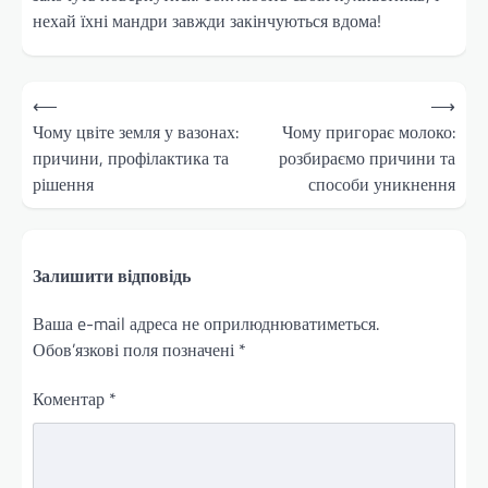
нехай їхні мандри завжди закінчуються вдома!
Навігація
⟵
⟶
записів
Чому цвіте земля у вазонах:
Чому пригорає молоко:
причини, профілактика та
розбираємо причини та
рішення
способи уникнення
Залишити відповідь
Ваша e-mail адреса не оприлюднюватиметься.
Обов’язкові поля позначені
*
Коментар
*