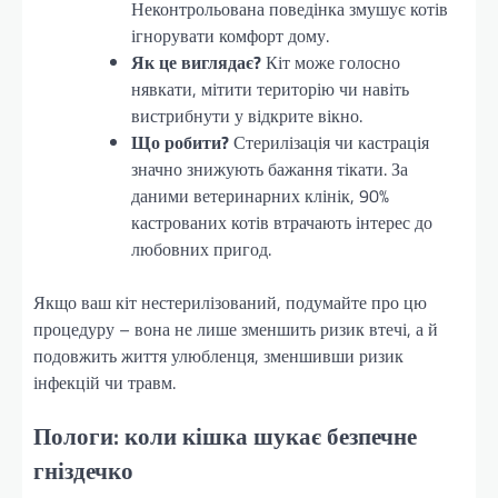
Неконтрольована поведінка змушує котів
ігнорувати комфорт дому.
Як це виглядає?
Кіт може голосно
нявкати, мітити територію чи навіть
вистрибнути у відкрите вікно.
Що робити?
Стерилізація чи кастрація
значно знижують бажання тікати. За
даними ветеринарних клінік, 90%
кастрованих котів втрачають інтерес до
любовних пригод.
Якщо ваш кіт нестерилізований, подумайте про цю
процедуру – вона не лише зменшить ризик втечі, а й
подовжить життя улюбленця, зменшивши ризик
інфекцій чи травм.
Пологи: коли кішка шукає безпечне
гніздечко