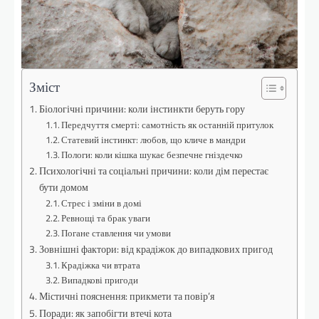
Зміст
Біологічні причини: коли інстинкти беруть гору
Передчуття смерті: самотність як останній притулок
Статевий інстинкт: любов, що кличе в мандри
Пологи: коли кішка шукає безпечне гніздечко
Психологічні та соціальні причини: коли дім перестає
бути домом
Стрес і зміни в домі
Ревнощі та брак уваги
Погане ставлення чи умови
Зовнішні фактори: від крадіжок до випадкових пригод
Крадіжка чи втрата
Випадкові пригоди
Містичні пояснення: прикмети та повір’я
Поради: як запобігти втечі кота