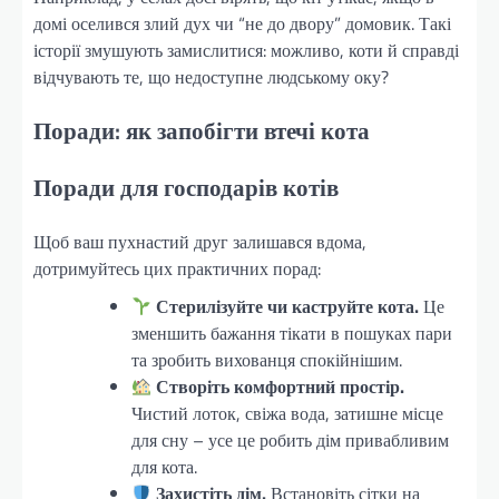
домі оселився злий дух чи “не до двору” домовик. Такі
історії змушують замислитися: можливо, коти й справді
відчувають те, що недоступне людському оку?
Поради: як запобігти втечі кота
Поради для господарів котів
Щоб ваш пухнастий друг залишався вдома,
дотримуйтесь цих практичних порад:
Стерилізуйте чи каструйте кота.
Це
зменшить бажання тікати в пошуках пари
та зробить вихованця спокійнішим.
Створіть комфортний простір.
Чистий лоток, свіжа вода, затишне місце
для сну – усе це робить дім привабливим
для кота.
Захистіть дім.
Встановіть сітки на