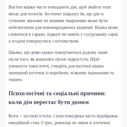
Вагітні кішки часто покидають дім, щоб знайти тихе
місце для пологів. Інстинкт підказує їм, що дім із
гучними звуками чи іншими тваринами може бути
небезпечним для новонароджених кошенят. Кішка може
сховатися в гаражі, підвалі чи навіть у сусідському сараї,
а згодом повернутися з потомством.
Цікаво, що деякі кішки повертаються додому лише
після того, як кошенята трохи підростуть. Щоб
уникнути такої втечі, створіть для вагітної кішки
затишний куточок із коробкою, м’якими тканинами та
тишею.
Психологічні та соціальні причини:
коли дім перестає бути домом
Коти – чутливі істоти, і їхня поведінка часто відображає
емоційний стан. Стрес, ревнощі чи зміни в оточенні