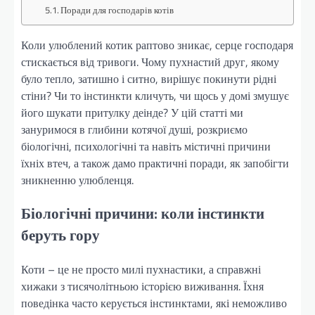
Поради для господарів котів
Коли улюблений котик раптово зникає, серце господаря
стискається від тривоги. Чому пухнастий друг, якому
було тепло, затишно і ситно, вирішує покинути рідні
стіни? Чи то інстинкти кличуть, чи щось у домі змушує
його шукати притулку деінде? У цій статті ми
зануримося в глибини котячої душі, розкриємо
біологічні, психологічні та навіть містичні причини
їхніх втеч, а також дамо практичні поради, як запобігти
зникненню улюбленця.
Біологічні причини: коли інстинкти
беруть гору
Коти – це не просто милі пухнастики, а справжні
хижаки з тисячолітньою історією виживання. Їхня
поведінка часто керується інстинктами, які неможливо