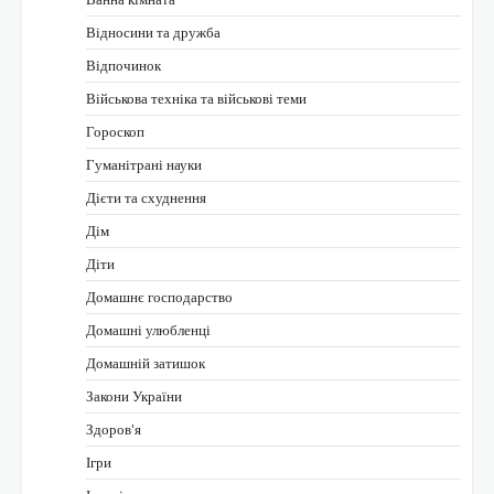
Відносини та дружба
Відпочинок
Військова техніка та військові теми
Гороскоп
Гуманітрані науки
Дієти та схуднення
Дім
Діти
Домашнє господарство
Домашні улюбленці
Домашній затишок
Закони України
Здоров'я
Ігри