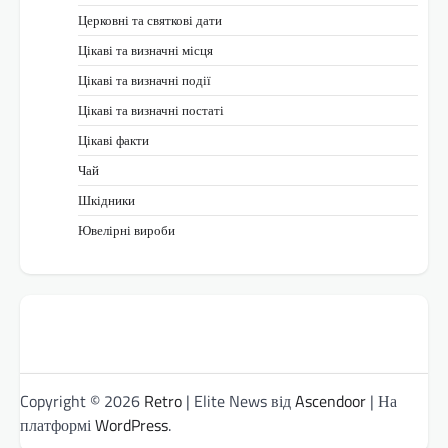
Церковні та святкові дати
Цікаві та визначні місця
Цікаві та визначні події
Цікаві та визначні постаті
Цікаві факти
Чай
Шкідники
Ювелірні вироби
Copyright © 2026
Retro
| Elite News від
Ascendoor
| На
платформі
WordPress
.