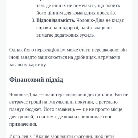
там, де інші їх не помічають, що робить
його цінним для командних проєктів.
Відповідальність.
Чоловік-Діва не кидає
справи на півдорозі, навіть якщо це
вимагає додаткових зусиль.
Однак його перфекціонізм може стати перешкодою: він
іноді занадто зациклюється на дрібницях, втрачаючи
загальну картину.
Фінансовий підхід
Чоловік-Діва — майстер фінансової дисципліни. Він не
витрачає гроші на імпульсивні покупки, а ретельно
планує бюджет. Його гаманець — це не просто місце
для грошей, а система, де кожна гривня має своє
призначення.
Його девіз: “Краще заощадити сьогодні, щоб бути