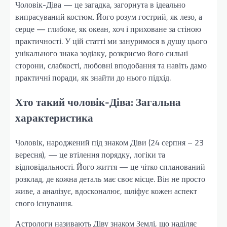
Чоловік-Діва — це загадка, загорнута в ідеально
випрасуваний костюм. Його розум гострий, як лезо, а
серце — глибоке, як океан, хоч і приховане за стіною
практичності. У цій статті ми зануримося в душу цього
унікального знака зодіаку, розкриємо його сильні
сторони, слабкості, любовні вподобання та навіть дамо
практичні поради, як знайти до нього підхід.
Хто такий чоловік-Діва: Загальна
характеристика
Чоловік, народжений під знаком Діви (24 серпня – 23
вересня), — це втілення порядку, логіки та
відповідальності. Його життя — це чітко спланований
розклад, де кожна деталь має своє місце. Він не просто
живе, а аналізує, вдосконалює, шліфує кожен аспект
свого існування.
Астрологи називають Діву знаком Землі, що наділяє