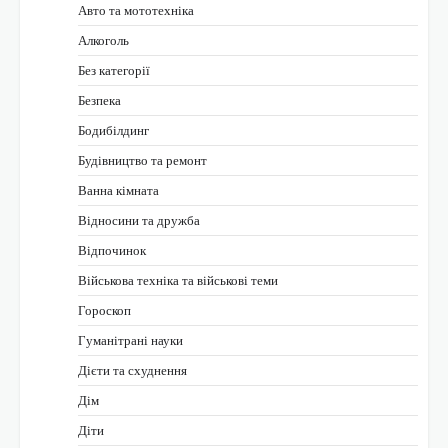
Авто та мототехніка
Алкоголь
Без категорії
Безпека
Бодибілдинг
Будівництво та ремонт
Ванна кімната
Відносини та дружба
Відпочинок
Військова техніка та військові теми
Гороскоп
Гуманітрані науки
Дієти та схуднення
Дім
Діти