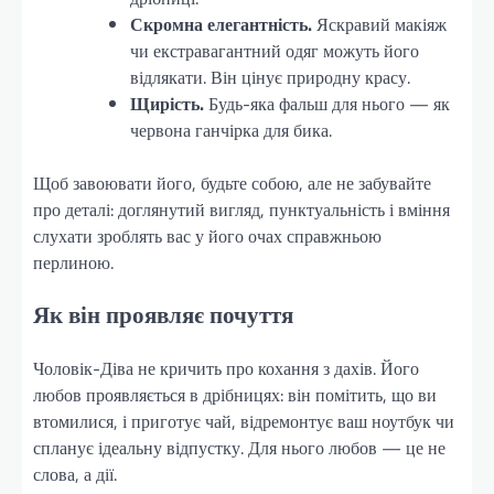
Скромна елегантність.
Яскравий макіяж
чи екстравагантний одяг можуть його
відлякати. Він цінує природну красу.
Щирість.
Будь-яка фальш для нього — як
червона ганчірка для бика.
Щоб завоювати його, будьте собою, але не забувайте
про деталі: доглянутий вигляд, пунктуальність і вміння
слухати зроблять вас у його очах справжньою
перлиною.
Як він проявляє почуття
Чоловік-Діва не кричить про кохання з дахів. Його
любов проявляється в дрібницях: він помітить, що ви
втомилися, і приготує чай, відремонтує ваш ноутбук чи
спланує ідеальну відпустку. Для нього любов — це не
слова, а дії.