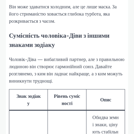
Він може здаватися холодним, але це лише маска. За
його стриманістю ховається глибока турбота, яка
розкривається з часом.
Сумісність чоловіка-Діви з іншими
знаками зодіаку
Чоловік-Діва — вибагливий партнер, але з правильною
людиною він створює гармонійний союз. Давайте
розглянемо, з ким він ладнає найкраще, а з ким можуть
виникнути труднощі.
Знак зодіак
Рівень суміс
Опис
у
ності
Обидва земн
і знаки, ціну
ють стабільн