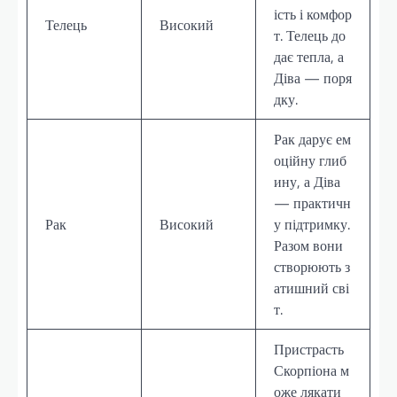
ість і комфор
Телець
Високий
т. Телець до
дає тепла, а
Діва — поря
дку.
Рак дарує ем
оційну глиб
ину, а Діва
— практичн
Рак
Високий
у підтримку.
Разом вони
створюють з
атишний сві
т.
Пристрасть
Скорпіона м
оже лякати