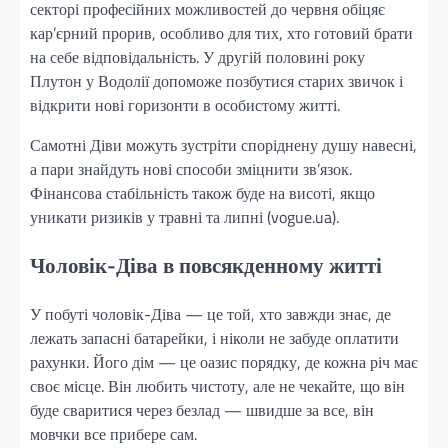
секторі професійних можливостей до червня обіцяє
кар’єрний прорив, особливо для тих, хто готовий брати
на себе відповідальність. У другій половині року
Плутон у Водолії допоможе позбутися старих звичок і
відкрити нові горизонти в особистому житті.
Самотні Діви можуть зустріти споріднену душу навесні,
а пари знайдуть нові способи зміцнити зв’язок.
Фінансова стабільність також буде на висоті, якщо
уникати ризиків у травні та липні (vogue.ua).
Чоловік-Діва в повсякденному житті
У побуті чоловік-Діва — це той, хто завжди знає, де
лежать запасні батарейки, і ніколи не забуде оплатити
рахунки. Його дім — це оазис порядку, де кожна річ має
своє місце. Він любить чистоту, але не чекайте, що він
буде сваритися через безлад — швидше за все, він
мовчки все прибере сам.