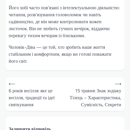
Його хобі часто пов’язані з інтелектуальною діяльністю:
читання, розв’язування головоломок чи навіть
садівництво, де він може контролювати кожен
листочок. Він не любить гучних вечірок, віддаючи
перевагу тихим вечорам із близькими.
Чоловік-Діва — це той, хто зробить ваше життя
стабільним і комфортним, якщо ви готові поважати
його світ.
Навігація
⟵
⟶
записів
6 років весілля: яке це
15 травня: Знак зодіаку
весілля, традиції та ідеї
Тілець – Характеристика,
святкування
Сумісність, Секрети
Залишити відповідь