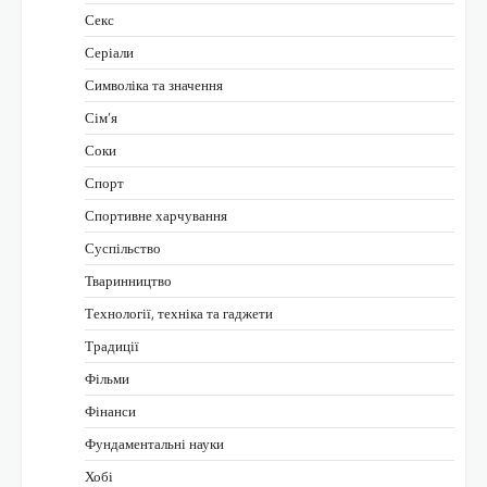
Секс
Серіали
Символіка та значення
Сім’я
Соки
Спорт
Спортивне харчування
Суспільство
Тваринництво
Технології, техніка та гаджети
Традиції
Фільми
Фінанси
Фундаментальні науки
Хобі