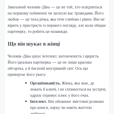
Закоханий чоловік-Діва — це не той, хто освідчиться
на першому побаченні чи засипле вас трояндами. Його
любов — це тиха річка, яка тече глибоко і рівно. Він не
вірить у пристрасть із першого погляду, але коли обирає
партнерку, то робить це назавжди.
Що він шукає в жінці
Чоловік-Діва цінує інтелект, витонченість і щирість.
Його ідеальна партнерка — це не лише красива
обгортка, а й багатий внутрішній світ. Ось що
привертає його увагу:
Організованість.
Жінка, яка знає, де
лежать її ключі, і не спізнюється на зустрічі,
одразу отримує плюс у його очах.
Інтелект.
Він обожнює змістовні розмови
про книги, науку чи навіть життєві
дрібниці.