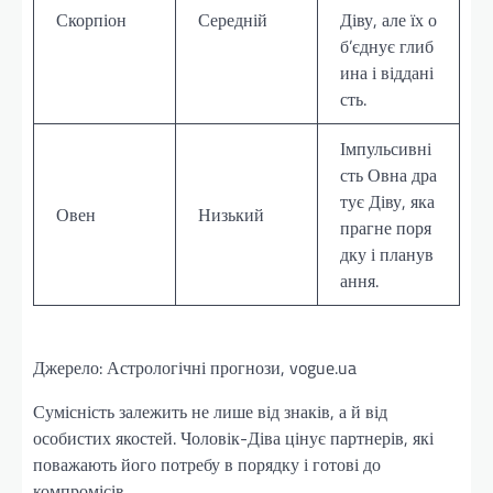
Скорпіон
Середній
Діву, але їх о
б’єднує глиб
ина і віддані
сть.
Імпульсивні
сть Овна дра
тує Діву, яка
Овен
Низький
прагне поря
дку і планув
ання.
Джерело: Астрологічні прогнози, vogue.ua
Сумісність залежить не лише від знаків, а й від
особистих якостей. Чоловік-Діва цінує партнерів, які
поважають його потребу в порядку і готові до
компромісів.