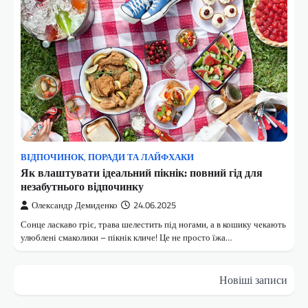
ВІДПОЧИНОК
,
ПОРАДИ ТА ЛАЙФХАКИ
Як влаштувати ідеальний пікнік: повний гід для
незабутнього відпочинку
Олександр Демиденко
24.06.2025
Сонце ласкаво гріє, трава шелестить під ногами, а в кошику чекають
улюблені смаколики – пікнік кличе! Це не просто їжа…
Навігація
Новіші записи
за