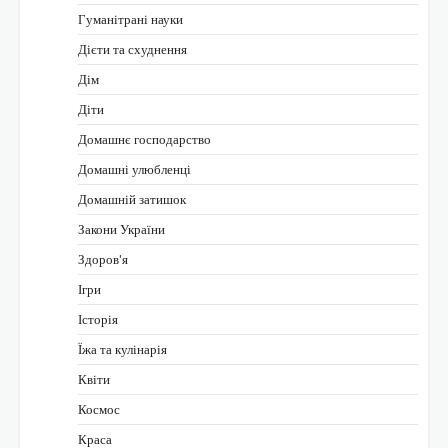
Гуманітрані науки
Дієти та схуднення
Дім
Діти
Домашнє господарство
Домашні улюбленці
Домашній затишок
Закони України
Здоров'я
Ігри
Історія
Їжа та кулінарія
Квіти
Космос
Краса