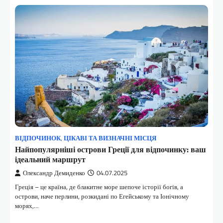
ВІДПОЧИНОК
,
ЦІКАВІ ТА ВИЗНАЧНІ МІСЦЯ
Найпопулярніші острови Греції для відпочинку: ваш
ідеальний маршрут
Олександр Демиденко
04.07.2025
Греція – це країна, де блакитне море шепоче історії богів, а
острови, наче перлини, розкидані по Егейському та Іонічному
морях,…