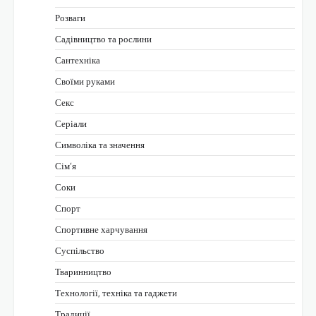
Розваги
Садівництво та рослини
Сантехніка
Своїми руками
Секс
Серіали
Символіка та значення
Сім’я
Соки
Спорт
Спортивне харчування
Суспільство
Тваринництво
Технології, техніка та гаджети
Традиції