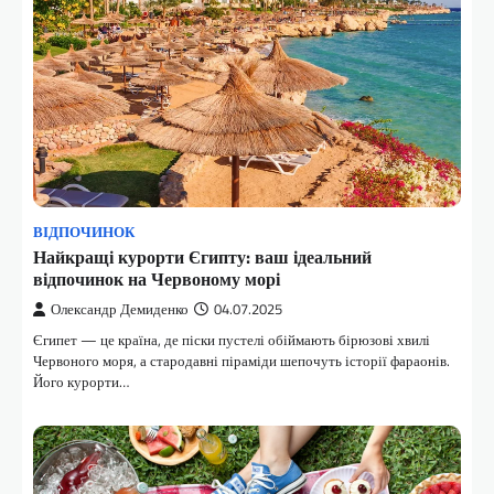
ВІДПОЧИНОК
Найкращі курорти Єгипту: ваш ідеальний
відпочинок на Червоному морі
Олександр Демиденко
04.07.2025
Єгипет — це країна, де піски пустелі обіймають бірюзові хвилі
Червоного моря, а стародавні піраміди шепочуть історії фараонів.
Його курорти…