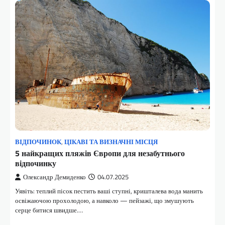
ВІДПОЧИНОК
,
ЦІКАВІ ТА ВИЗНАЧНІ МІСЦЯ
5 найкращих пляжів Європи для незабутнього
відпочинку
Олександр Демиденко
04.07.2025
Уявіть: теплий пісок пестить ваші ступні, кришталева вода манить
освіжаючою прохолодою, а навколо — пейзажі, що змушують
серце битися швидше.…