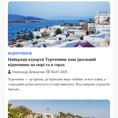
ВІДПОЧИНОК
Найкращі курорти Туреччини: ваш ідеальний
відпочинок на морі та в горах
Олександр Демиденко
04.07.2025
Туреччина — це країна, де бірюзове море обіймає золоті пляжі, а
стародавні руїни шепочуть історії минулого. Від гамірних курортів
Анталії…