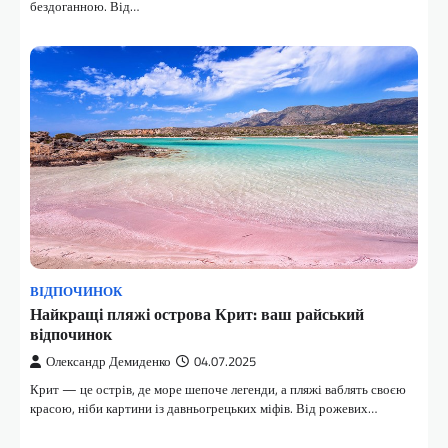
бездоганною. Від…
ВІДПОЧИНОК
Найкращі пляжі острова Крит: ваш райський
відпочинок
Олександр Демиденко
04.07.2025
Крит — це острів, де море шепоче легенди, а пляжі ваблять своєю
красою, ніби картини із давньогрецьких міфів. Від рожевих…