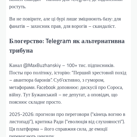
ростуть.
Ви не повірите, але ці бурі лише зміцнюють базу: для
фанатів – захисник прав, для ворогів – скандаліст.
Блогерство: Telegram як альтернативна
трибуна
Канал @MaxBuzhanskiy – 100+ тис. підписників.
Посты про політику, історію: “Перший хрестовий похід
– авантюра баронів”. Суб’єктивно, з гумором,
метафорами. Facebook доповнює: дискусії про Сороса,
війну. Тут Бужанський – не депутат, а оповідач, що
пояснює складне просто.
2025-2026: прогнози про переговори (“кінець вогню в
листопаді”), критика Ради (“еволюція від слухняності”).
Ця платформа – його справжня сила, де емоції
перемагають цензуру.