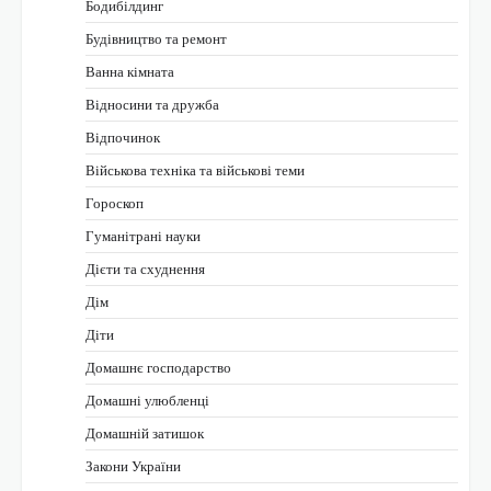
Бодибілдинг
Будівництво та ремонт
Ванна кімната
Відносини та дружба
Відпочинок
Військова техніка та військові теми
Гороскоп
Гуманітрані науки
Дієти та схуднення
Дім
Діти
Домашнє господарство
Домашні улюбленці
Домашній затишок
Закони України