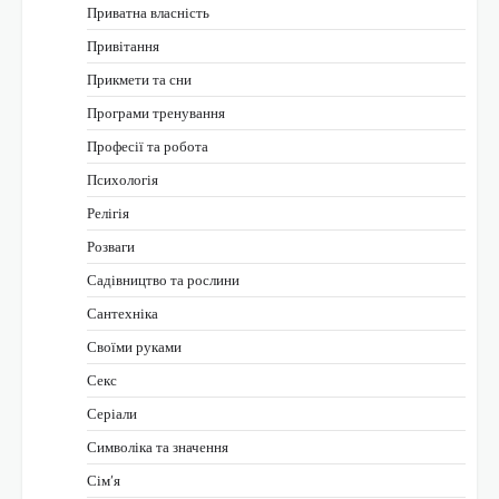
Приватна власність
Привітання
Прикмети та сни
Програми тренування
Професії та робота
Психологія
Релігія
Розваги
Садівництво та рослини
Сантехніка
Своїми руками
Секс
Серіали
Символіка та значення
Сім’я