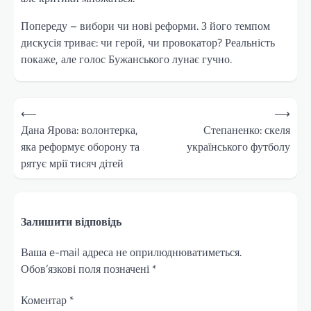
Попереду – вибори чи нові реформи. З його темпом
дискусія триває: чи герой, чи провокатор? Реальність
покаже, але голос Бужанського лунає гучно.
Навігація
⟵
⟶
записів
Дана Ярова: волонтерка,
Степаненко: скеля
яка реформує оборону та
українського футболу
рятує мрії тисяч дітей
Залишити відповідь
Ваша e-mail адреса не оприлюднюватиметься.
Обов’язкові поля позначені
*
Коментар
*