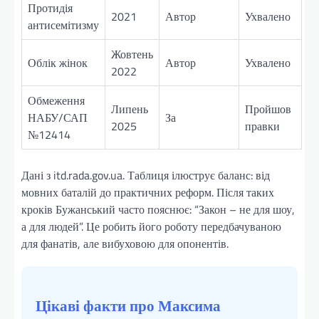
Протидія
2021
Автор
Ухвалено
антисемітизму
Жовтень
Облік жінок
Автор
Ухвалено
2022
Обмеження
Липень
Пройшов
НАБУ/САП
За
2025
правки
№12414
Дані з itd.rada.gov.ua. Таблиця ілюструє баланс: від
мовних баталій до практичних реформ. Після таких
кроків Бужанський часто пояснює: “Закон – не для шоу,
а для людей”. Це робить його роботу передбачуваною
для фанатів, але вибуховою для опонентів.
Цікаві факти про Максима