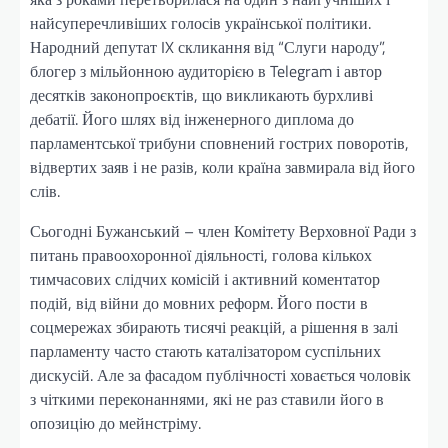
найсуперечливіших голосів української політики.
Народний депутат IX скликання від “Слуги народу”,
блогер з мільйонною аудиторією в Telegram і автор
десятків законопроєктів, що викликають бурхливі
дебатії. Його шлях від інженерного диплома до
парламентської трибуни сповнений гострих поворотів,
відвертих заяв і не разів, коли країна завмирала від його
слів.
Сьогодні Бужанський – член Комітету Верховної Ради з
питань правоохоронної діяльності, голова кількох
тимчасових слідчих комісій і активний коментатор
подій, від війни до мовних реформ. Його пости в
соцмережах збирають тисячі реакцій, а рішення в залі
парламенту часто стають каталізатором суспільних
дискусій. Але за фасадом публічності ховається чоловік
з чіткими переконаннями, які не раз ставили його в
опозицію до мейнстріму.