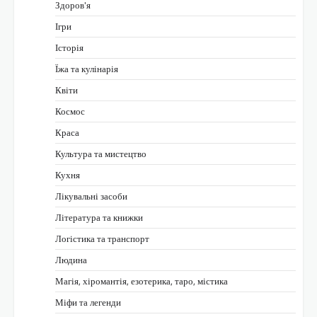
Здоров'я
Ігри
Історія
Їжа та кулінарія
Квіти
Космос
Краса
Культура та мистецтво
Кухня
Лікувальні засоби
Література та книжки
Логістика та транспорт
Людина
Магія, хіромантія, езотерика, таро, містика
Міфи та легенди