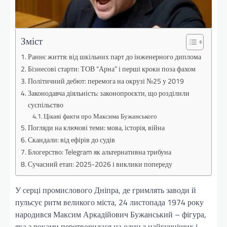
Зміст
Раннє життя: від шкільних парт до інженерного диплома
Бізнесові старти: ТОВ “Арна” і перші кроки поза фахом
Політичний дебют: перемога на окрузі №25 у 2019
Законодавча діяльність: законопроєкти, що розділили
суспільство
Цікаві факти про Максима Бужанського
Погляди на ключові теми: мова, історія, війна
Скандали: від ефірів до судів
Блогерство: Telegram як альтернативна трибуна
Сучасний етап: 2025-2026 і виклики попереду
У серці промислового Дніпра, де гримлять заводи й
пульсує ритм великого міста, 24 листопада 1974 року
народився Максим Аркадійович Бужанський – фігура,
яка з роками перетворилася на один з найгучніших і