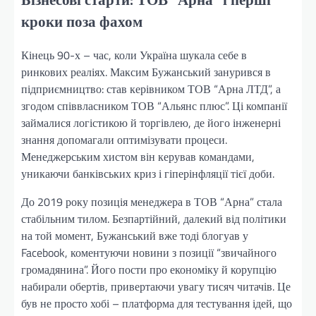
кроки поза фахом
Кінець 90-х – час, коли Україна шукала себе в
ринкових реаліях. Максим Бужанський занурився в
підприємництво: став керівником ТОВ “Арна ЛТД”, а
згодом співвласником ТОВ “Альянс плюс”. Ці компанії
займалися логістикою й торгівлею, де його інженерні
знання допомагали оптимізувати процеси.
Менеджерським хистом він керував командами,
уникаючи банківських криз і гіперінфляції тієї доби.
До 2019 року позиція менеджера в ТОВ “Арна” стала
стабільним тилом. Безпартійний, далекий від політики
на той момент, Бужанський вже тоді блогуав у
Facebook, коментуючи новини з позиції “звичайного
громадянина”. Його пости про економіку й корупцію
набирали обертів, привертаючи увагу тисяч читачів. Це
був не просто хобі – платформа для тестування ідей, що