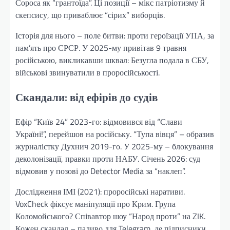
Сороса як “грантоїда”. Ці позиції – мікс патріотизму й
скепсису, що приваблює “сірих” виборців.
Історія для нього – поле битви: проти героїзації УПА, за
пам’ять про СРСР. У 2025-му привітав 9 травня
російською, викликавши шквал: Безугла подала в СБУ,
військові звинуватили в проросійськості.
Скандали: від ефірів до судів
Ефір “Київ 24” 2023-го: відмовився від “Слави
Україні!”, перейшов на російську. “Тупа вівця” – образив
журналістку Духнич 2019-го. У 2025-му – блокування
деколонізації, правки проти НАБУ. Січень 2026: суд
відмовив у позові до Detector Media за “наклеп”.
Дослідження ІМІ (2021): проросійські наративи.
VoxCheck фіксує маніпуляції про Крим. Група
Коломойського? Співавтор шоу “Народ проти” на ZIK.
Кожен скандал – паливо для Telegram, де підписники