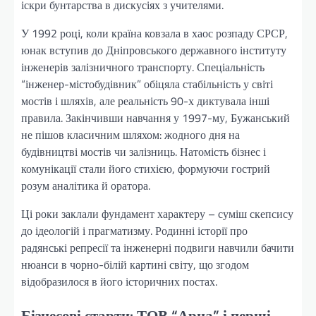
іскри бунтарства в дискусіях з учителями.
У 1992 році, коли країна ковзала в хаос розпаду СРСР,
юнак вступив до Дніпровського державного інституту
інженерів залізничного транспорту. Спеціальність
“інженер-містобудівник” обіцяла стабільність у світі
мостів і шляхів, але реальність 90-х диктувала інші
правила. Закінчивши навчання у 1997-му, Бужанський
не пішов класичним шляхом: жодного дня на
будівництві мостів чи залізниць. Натомість бізнес і
комунікації стали його стихією, формуючи гострий
розум аналітика й оратора.
Ці роки заклали фундамент характеру – суміш скепсису
до ідеологій і прагматизму. Родинні історії про
радянські репресії та інженерні подвиги навчили бачити
нюанси в чорно-білій картині світу, що згодом
відобразилося в його історичних постах.
Бізнесові старти: ТОВ “Арна” і перші