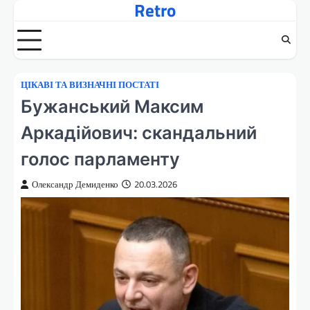
Retro
Перейти
до
вмісту
ЦІКАВІ ТА ВИЗНАЧНІ ПОСТАТІ
Бужанський Максим
Аркадійович: скандальний
голос парламенту
Олександр Демиденко
20.03.2026