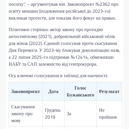
поспіху”, – аргументував він. Законопроєкт №2362 про
освіту меншин (подовження російської до 2023-го)
викликав протести, але показав його фокус на правах.
Позитивні сторінки: автор закону про протидію
антисемітизму (2021), добровільний військовий облік
для жінок (2022). Єдиний голосував проти скасування
Дня Перемоги. У 2023-му блокував деколонізацію назв,
а 22 липня 2025-го підтримав №12414, обмеживши
НАБУ та САП залежністю від генпрокурора.
Ось ключові голосування в таблиці для наочності:
Голос
Законопроєкт
Дата
Результат
Бужанського
Скасування
Грудень
Не
закону про
За
2019
пройшов
мову