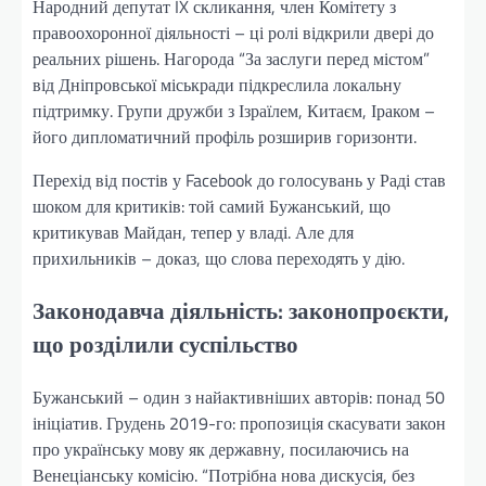
Народний депутат IX скликання, член Комітету з
правоохоронної діяльності – ці ролі відкрили двері до
реальних рішень. Нагорода “За заслуги перед містом”
від Дніпровської міськради підкреслила локальну
підтримку. Групи дружби з Ізраїлем, Китаєм, Іраком –
його дипломатичний профіль розширив горизонти.
Перехід від постів у Facebook до голосувань у Раді став
шоком для критиків: той самий Бужанський, що
критикував Майдан, тепер у владі. Але для
прихильників – доказ, що слова переходять у дію.
Законодавча діяльність: законопроєкти,
що розділили суспільство
Бужанський – один з найактивніших авторів: понад 50
ініціатив. Грудень 2019-го: пропозиція скасувати закон
про українську мову як державну, посилаючись на
Венеціанську комісію. “Потрібна нова дискусія, без