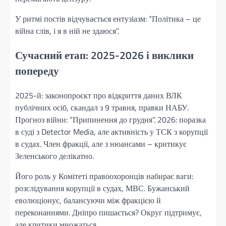
У ритмі постів відчувається ентузіазм: “Політика – це
війна слів, і я в ній не здаюся”.
Сучасний етап: 2025-2026 і виклики
попереду
2025-й: законопроєкт про відкриття даних ВЛК
публічних осіб, скандал з 9 травня, правки НАБУ.
Прогноз війни: “Припинення до грудня”. 2026: поразка
в суді з Detector Media, але активність у ТСК з корупції
в судах. Член фракції, але з нюансами – критикує
Зеленського делікатно.
Його роль у Комітеті правоохоронців набирає ваги:
розслідування корупції в судах, МВС. Бужанський
еволюціонує, балансуючи між фракцією й
переконаннями. Дніпро пишається? Округ підтримує,
але критики множаться.