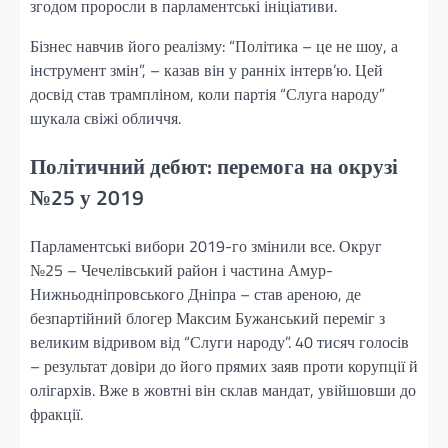
згодом проросли в парламентські ініціативи.
Бізнес навчив його реалізму: “Політика – це не шоу, а
інструмент змін”, – казав він у ранніх інтерв’ю. Цей
досвід став трампліном, коли партія “Слуга народу”
шукала свіжі обличчя.
Політичний дебют: перемога на окрузі
№25 у 2019
Парламентські вибори 2019-го змінили все. Округ
№25 – Чечелівський район і частина Амур-
Нижньодніпровського Дніпра – став ареною, де
безпартійний блогер Максим Бужанський переміг з
великим відривом від “Слуги народу”. 40 тисяч голосів
– результат довіри до його прямих заяв проти корупції й
олігархів. Вже в жовтні він склав мандат, увійшовши до
фракції.