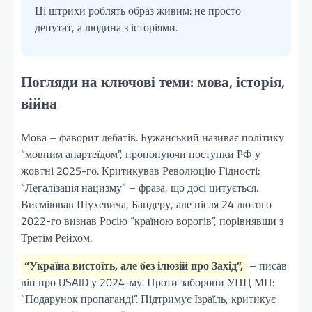
Ці штрихи роблять образ живим: не просто
депутат, а людина з історіями.
Погляди на ключові теми: мова, історія,
війна
Мова – фаворит дебатів. Бужанський називає політику
“мовним апартеїдом”, пропонуючи поступки РФ у
жовтні 2025-го. Критикував Революцію Гідності:
“Легалізація нацизму” – фраза, що досі цитується.
Висміював Шухевича, Бандеру, але після 24 лютого
2022-го визнав Росію “країною ворогів”, порівнявши з
Третім Рейхом.
“Україна вистоїть, але без ілюзій про Захід”,
– писав
він про USAID у 2024-му. Проти заборони УПЦ МП:
“Подарунок пропаганді”. Підтримує Ізраїль, критикує