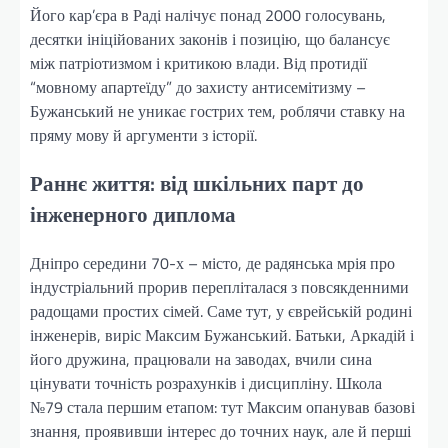
Його кар’єра в Раді налічує понад 2000 голосувань,
десятки ініційованих законів і позицію, що балансує
між патріотизмом і критикою влади. Від протидії
“мовному апартеїду” до захисту антисемітизму –
Бужанський не уникає гострих тем, роблячи ставку на
пряму мову й аргументи з історії.
Раннє життя: від шкільних парт до
інженерного диплома
Дніпро середини 70-х – місто, де радянська мрія про
індустріальний прорив перепліталася з повсякденними
радощами простих сімей. Саме тут, у єврейській родині
інженерів, виріс Максим Бужанський. Батьки, Аркадій і
його дружина, працювали на заводах, вчили сина
цінувати точність розрахунків і дисципліну. Школа
№79 стала першим етапом: тут Максим опанував базові
знання, проявивши інтерес до точних наук, але й перші