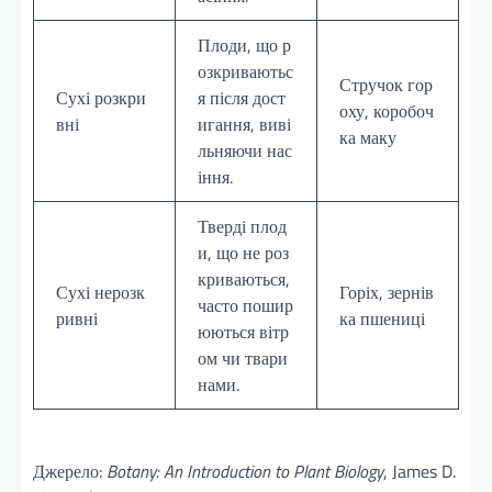
Плоди, що р
озкриваютьс
Стручок гор
Сухі розкри
я після дост
оху, коробоч
вні
игання, виві
ка маку
льняючи нас
іння.
Тверді плод
и, що не роз
криваються,
Сухі нерозк
Горіх, зернів
часто пошир
ривні
ка пшениці
юються вітр
ом чи твари
нами.
Джерело:
Botany: An Introduction to Plant Biology
, James D.