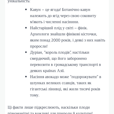
унікальність:
Кавун – це ягода! Ботанічно кавун
належить до ягід через свою соковиту
м’якоть і численні насінини.
Найстаріший плід у світі – фінік.
Археологи знайшли фінікові кісточки,
яким понад 2000 років, і деякі з них навіть
проросли!
Дуріан, “король плодів”, настільки
смердючий, що його заборонено
перевозити в громадському транспорті в
деяких країнах Азії.
Насіння авокадо може “подорожувати” в
шлунках великих ссавців, таких як
гігантські лінивці, які жили тисячі років
тому.
Ці факти лише підкреслюють, наскільки плоди
різноманітні та важливі для природи й культури!