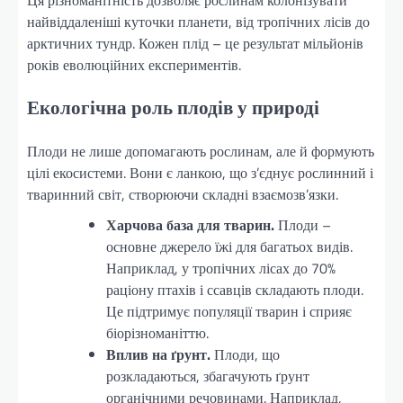
найвіддаленіші куточки планети, від тропічних лісів до
арктичних тундр. Кожен плід – це результат мільйонів
років еволюційних експериментів.
Екологічна роль плодів у природі
Плоди не лише допомагають рослинам, але й формують
цілі екосистеми. Вони є ланкою, що з’єднує рослинний і
тваринний світ, створюючи складні взаємозв’язки.
Харчова база для тварин.
Плоди –
основне джерело їжі для багатьох видів.
Наприклад, у тропічних лісах до 70%
раціону птахів і ссавців складають плоди.
Це підтримує популяції тварин і сприяє
біорізноманіттю.
Вплив на ґрунт.
Плоди, що
розкладаються, збагачують ґрунт
органічними речовинами. Наприклад,