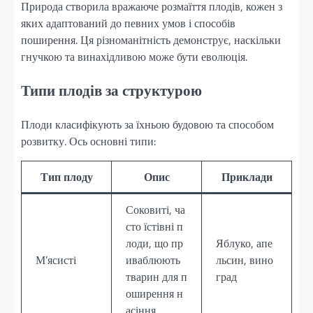
Природа створила вражаюче розмаїття плодів, кожен з
яких адаптований до певних умов і способів
поширення. Ця різноманітність демонструє, наскільки
гнучкою та винахідливою може бути еволюція.
Типи плодів за структурою
Плоди класифікують за їхньою будовою та способом
розвитку. Ось основні типи:
Тип плоду
Опис
Приклади
Соковиті, ча
сто їстівні п
лоди, що пр
Яблуко, апе
М’ясисті
иваблюють
льсин, вино
тварин для п
град
оширення н
асіння.