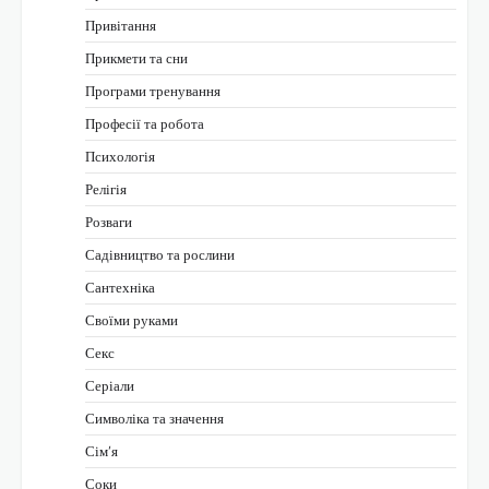
Привітання
Прикмети та сни
Програми тренування
Професії та робота
Психологія
Релігія
Розваги
Садівництво та рослини
Сантехніка
Своїми руками
Секс
Серіали
Символіка та значення
Сім’я
Соки