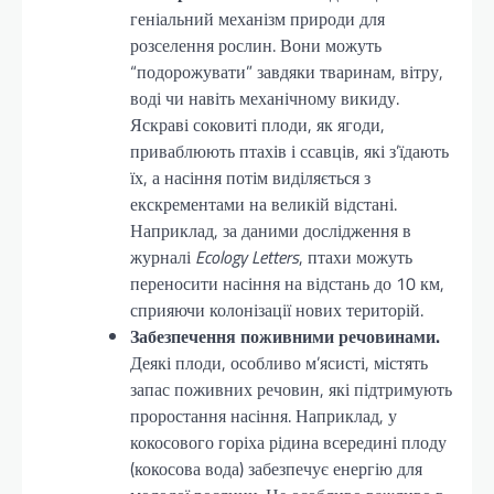
геніальний механізм природи для
розселення рослин. Вони можуть
“подорожувати” завдяки тваринам, вітру,
воді чи навіть механічному викиду.
Яскраві соковиті плоди, як ягоди,
приваблюють птахів і ссавців, які з’їдають
їх, а насіння потім виділяється з
екскрементами на великій відстані.
Наприклад, за даними дослідження в
журналі
Ecology Letters
, птахи можуть
переносити насіння на відстань до 10 км,
сприяючи колонізації нових територій.
Забезпечення поживними речовинами.
Деякі плоди, особливо м’ясисті, містять
запас поживних речовин, які підтримують
проростання насіння. Наприклад, у
кокосового горіха рідина всередині плоду
(кокосова вода) забезпечує енергію для