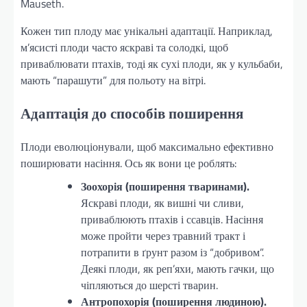
Mauseth.
Кожен тип плоду має унікальні адаптації. Наприклад,
м’ясисті плоди часто яскраві та солодкі, щоб
приваблювати птахів, тоді як сухі плоди, як у кульбаби,
мають “парашути” для польоту на вітрі.
Адаптація до способів поширення
Плоди еволюціонували, щоб максимально ефективно
поширювати насіння. Ось як вони це роблять:
Зоохорія (поширення тваринами).
Яскраві плоди, як вишні чи сливи,
приваблюють птахів і ссавців. Насіння
може пройти через травний тракт і
потрапити в ґрунт разом із “добривом”.
Деякі плоди, як реп’яхи, мають гачки, що
чіпляються до шерсті тварин.
Антропохорія (поширення людиною).