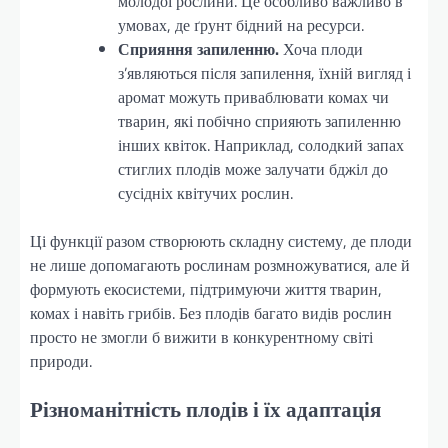
молодої рослини. Це особливо важливо в
умовах, де ґрунт бідний на ресурси.
Сприяння запиленню.
Хоча плоди
з’являються після запилення, їхній вигляд і
аромат можуть приваблювати комах чи
тварин, які побічно сприяють запиленню
інших квіток. Наприклад, солодкий запах
стиглих плодів може залучати бджіл до
сусідніх квітучих рослин.
Ці функції разом створюють складну систему, де плоди
не лише допомагають рослинам розмножуватися, але й
формують екосистеми, підтримуючи життя тварин,
комах і навіть грибів. Без плодів багато видів рослин
просто не змогли б вижити в конкурентному світі
природи.
Різноманітність плодів і їх адаптація