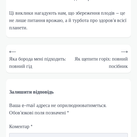
Ці виклики нагадують нам, що збереження плодів – це
не лише питання врожаю, а й турбота про здоров’я всієї
планети.
Навігація
⟵
⟶
записів
Яка борода мені підходить:
Як щепити горіх: повний
повний гід
посібник
Залишити відповідь
Ваша e-mail адреса не оприлюднюватиметься.
Обов’язкові поля позначені
*
Коментар
*