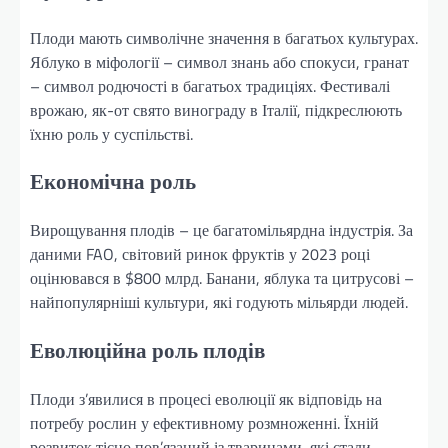
Плоди мають символічне значення в багатьох культурах.
Яблуко в міфології – символ знань або спокуси, гранат
– символ родючості в багатьох традиціях. Фестивалі
врожаю, як-от свято винограду в Італії, підкреслюють
їхню роль у суспільстві.
Економічна роль
Вирощування плодів – це багатомільярдна індустрія. За
даними FAO, світовий ринок фруктів у 2023 році
оцінювався в $800 млрд. Банани, яблука та цитрусові –
найпопулярніші культури, які годують мільярди людей.
Еволюційна роль плодів
Плоди з’явилися в процесі еволюції як відповідь на
потребу рослин у ефективному розмноженні. Їхній
розвиток тісно пов’язаний із тваринами, які стали