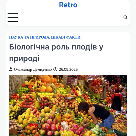
Retro
Перейти
до
вмісту
НАУКА ТА ПРИРОДА
,
ЦІКАВІ ФАКТИ
Біологічна роль плодів у
природі
Олександр Демиденко
26.05.2025