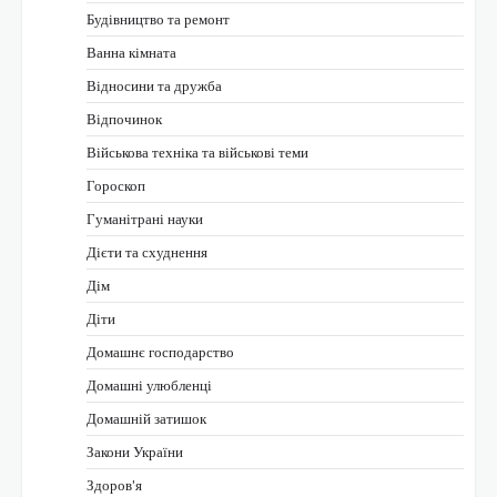
Будівництво та ремонт
Ванна кімната
Відносини та дружба
Відпочинок
Військова техніка та військові теми
Гороскоп
Гуманітрані науки
Дієти та схуднення
Дім
Діти
Домашнє господарство
Домашні улюбленці
Домашній затишок
Закони України
Здоров'я