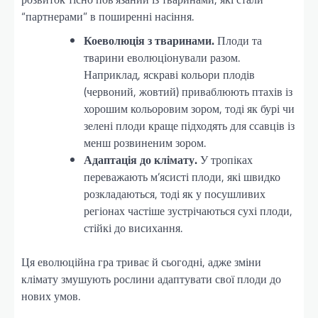
“партнерами” в поширенні насіння.
Коеволюція з тваринами.
Плоди та
тварини еволюціонували разом.
Наприклад, яскраві кольори плодів
(червоний, жовтий) приваблюють птахів із
хорошим кольоровим зором, тоді як бурі чи
зелені плоди краще підходять для ссавців із
менш розвиненим зором.
Адаптація до клімату.
У тропіках
переважають м’ясисті плоди, які швидко
розкладаються, тоді як у посушливих
регіонах частіше зустрічаються сухі плоди,
стійкі до висихання.
Ця еволюційна гра триває й сьогодні, адже зміни
клімату змушують рослини адаптувати свої плоди до
нових умов.