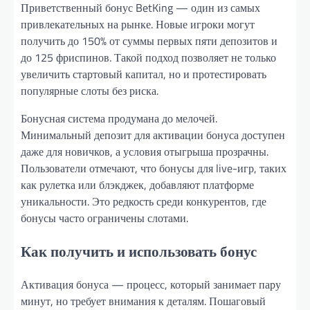
Приветственный бонус BetKing — один из самых
привлекательных на рынке. Новые игроки могут
получить до 150% от суммы первых пяти депозитов и
до 125 фриспинов. Такой подход позволяет не только
увеличить стартовый капитал, но и протестировать
популярные слоты без риска.
Бонусная система продумана до мелочей.
Минимальный депозит для активации бонуса доступен
даже для новичков, а условия отыгрыша прозрачны.
Пользователи отмечают, что бонусы для live-игр, таких
как рулетка или блэкджек, добавляют платформе
уникальности. Это редкость среди конкурентов, где
бонусы часто ограничены слотами.
Как получить и использовать бонус
Активация бонуса — процесс, который занимает пару
минут, но требует внимания к деталям. Пошаговый