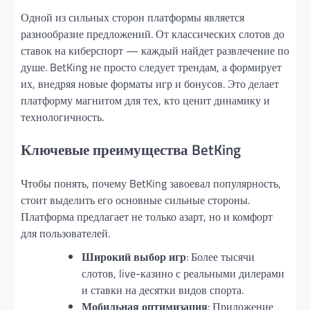
Одной из сильных сторон платформы является
разнообразие предложений. От классических слотов до
ставок на киберспорт — каждый найдет развлечение по
душе. BetKing не просто следует трендам, а формирует
их, внедряя новые форматы игр и бонусов. Это делает
платформу магнитом для тех, кто ценит динамику и
технологичность.
Ключевые преимущества BetKing
Чтобы понять, почему BetKing завоевал популярность,
стоит выделить его основные сильные стороны.
Платформа предлагает не только азарт, но и комфорт
для пользователей.
Широкий выбор игр
: Более тысячи
слотов, live-казино с реальными дилерами
и ставки на десятки видов спорта.
Мобильная оптимизация
: Приложение