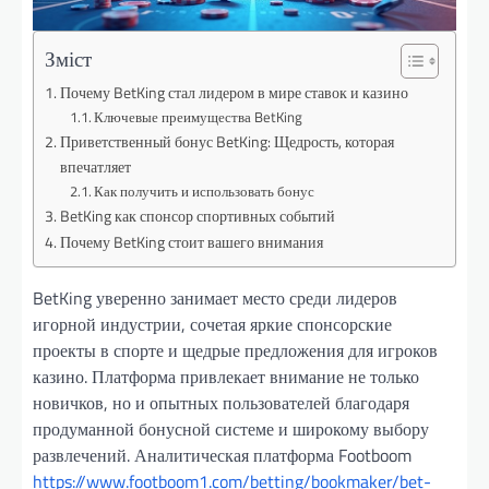
Зміст
Почему BetKing стал лидером в мире ставок и казино
Ключевые преимущества BetKing
Приветственный бонус BetKing: Щедрость, которая
впечатляет
Как получить и использовать бонус
BetKing как спонсор спортивных событий
Почему BetKing стоит вашего внимания
BetKing уверенно занимает место среди лидеров
игорной индустрии, сочетая яркие спонсорские
проекты в спорте и щедрые предложения для игроков
казино. Платформа привлекает внимание не только
новичков, но и опытных пользователей благодаря
продуманной бонусной системе и широкому выбору
развлечений. Аналитическая платформа Footboom
https://www.footboom1.com/betting/bookmaker/bet-