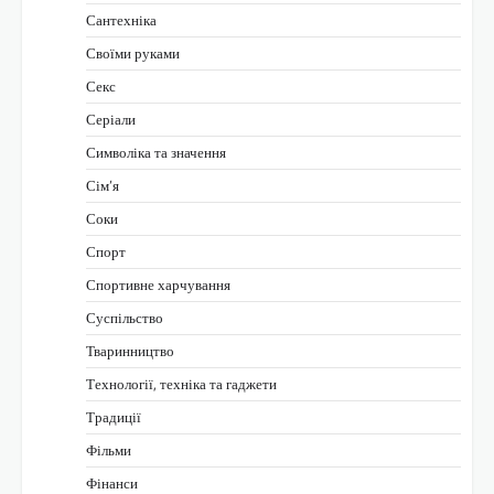
Сантехніка
Своїми руками
Секс
Серіали
Символіка та значення
Сім’я
Соки
Спорт
Спортивне харчування
Суспільство
Тваринництво
Технології, техніка та гаджети
Традиції
Фільми
Фінанси