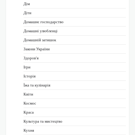
Дім
Діти
Домашнє господарство
Домашні улюбленці
Домашній затишок
Закони України
Здоров'я
Ігри
Історія
Їжа та кулінарія
Квіти
Космос
Краса
Культура та мистецтво
Кухня