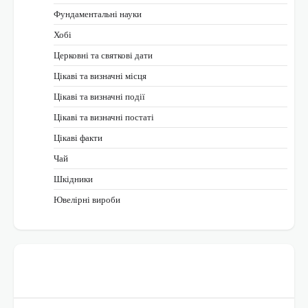
Фундаментальні науки
Хобі
Церковні та святкові дати
Цікаві та визначні місця
Цікаві та визначні події
Цікаві та визначні постаті
Цікаві факти
Чай
Шкідники
Ювелірні вироби