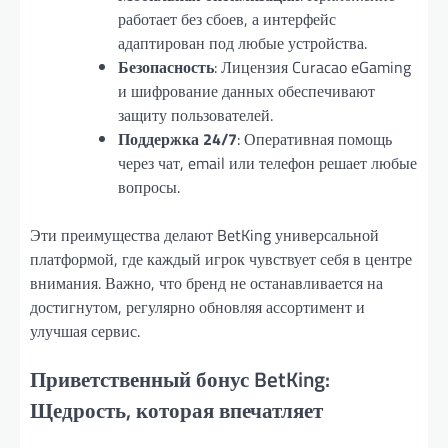
работает без сбоев, а интерфейс
адаптирован под любые устройства.
Безопасность
: Лицензия Curacao eGaming
и шифрование данных обеспечивают
защиту пользователей.
Поддержка 24/7
: Оперативная помощь
через чат, email или телефон решает любые
вопросы.
Эти преимущества делают BetKing универсальной
платформой, где каждый игрок чувствует себя в центре
внимания. Важно, что бренд не останавливается на
достигнутом, регулярно обновляя ассортимент и
улучшая сервис.
Приветственный бонус BetKing:
Щедрость, которая впечатляет