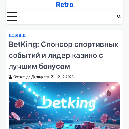
Retro
Перейти
до
вмісту
НОВИНИ
BetKing: Спонсор спортивных
событий и лидер казино с
лучшим бонусом
Олександр Демиденко
12.12.2025