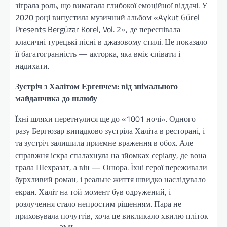
зіграла роль, що вимагала глибокої емоційної віддачі. У
2020 році випустила музичний альбом «Aykut Gürel
Presents Bergüzar Korel, Vol. 2», де переспівала
класичні турецькі пісні в джазовому стилі. Це показало
її багатогранність — акторка, яка вміє співати і
надихати.
Зустріч з Халітом Ергенчем: від знімального
майданчика до шлюбу
Їхні шляхи перетнулися ще до «1001 ночі». Одного
разу Бергюзар випадково зустріла Халіта в ресторані, і
та зустріч залишила приємне враження в обох. Але
справжня іскра спалахнула на зйомках серіалу, де вона
грала Шехразат, а він — Онюра. Їхні герої переживали
бурхливий роман, і реальне життя швидко наслідувало
екран. Халіт на той момент був одружений, і
розлучення стало непростим рішенням. Пара не
приховувала почуттів, хоча це викликало хвилю пліток