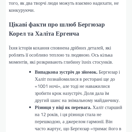
того, як два творчі люди можуть взаємно надихати, не
конкуруючи.
Цікаві факти про шлюб Бергюзар
Корел та Халіта Ергенча
Їхня історія кохання сповнена дрібних деталей, які
роблять її особливо теплою та людяною. Ось кілька
моментів, які розкривають глибину їхніх стосунків.
Випадкова зустріч до зйомок.
Бергюзар і
Халіт познайомилися в ресторані ще до
«1001 ночі», але тоді не наважилися
зробити крок назустріч. Доля дала їм
другий шанс на знімальному майданчику.
Різниця у віці як перевага.
Халіт старший
на 12 років, і ця різниця стала не
перешкодою, а джерелом гармонії. Він
часто жартує, що Бергюзар «тримає його в