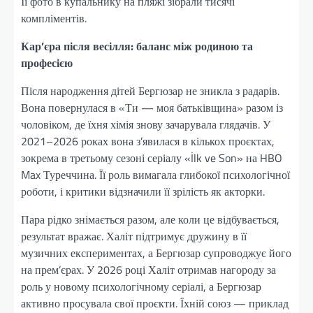
Її фото в купальнику на пляжі зібрали тисячі
компліментів.
Кар’єра після весілля: баланс між родиною та
професією
Після народження дітей Бергюзар не зникла з радарів.
Вона повернулася в «Ти — моя батьківщина» разом із
чоловіком, де їхня хімія знову зачарувала глядачів. У
2021–2026 роках вона з’явилася в кількох проєктах,
зокрема в третьому сезоні серіалу «İlk ve Son» на HBO
Max Туреччина. Її роль вимагала глибокої психологічної
роботи, і критики відзначили її зрілість як акторки.
Пара рідко знімається разом, але коли це відбувається,
результат вражає. Халіт підтримує дружину в її
музичних експериментах, а Бергюзар супроводжує його
на прем’єрах. У 2026 році Халіт отримав нагороду за
роль у новому психологічному серіалі, а Бергюзар
активно просувала свої проєкти. Їхній союз — приклад