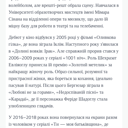
волейболом, але врешті-решт обрала сцену. Навчалася в
Університеті образотворчих мистецтв імені Мімара
Сінана на відділенні опери та мюзиклу, що дало їй
міцну базу для роботи в театрі та на телебаченні.
Дебют у кіно відбувся у 2005 році у фільмі «Оливкова
гілка», де вона зіграла Іклім. Наступного року з’явилася
в «Долині вовків: Ірак». Але справжній прорив стався у
2006–2009 роках у серіалі «1001 ніч». Роль Шехразат
Евліяоглу принесла їй премію «Золотий метелик» за
найкращу жіночу роль. Образ сильної, розумної та
пристрасної жінки, яка бореться за кохання, ідеально
пасував її натурі. Після цього Бергюзар зіграла в
«Любові не за горами», «Недоспіваній пісні» та
«Карадаї», де її персонажка Феріде Шадоглу стала
улюбленицею глядачів.
У 2016–2018 роках вона повернулася на екрани разом
із чоловіком у серіалі «Ти — моя батьківщина», де