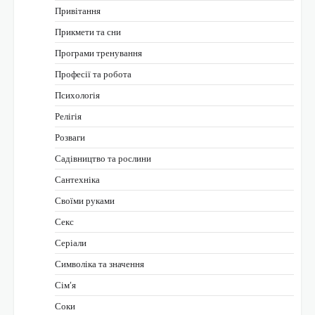
Привітання
Прикмети та сни
Програми тренування
Професії та робота
Психологія
Релігія
Розваги
Садівництво та рослини
Сантехніка
Своїми руками
Секс
Серіали
Символіка та значення
Сім’я
Соки