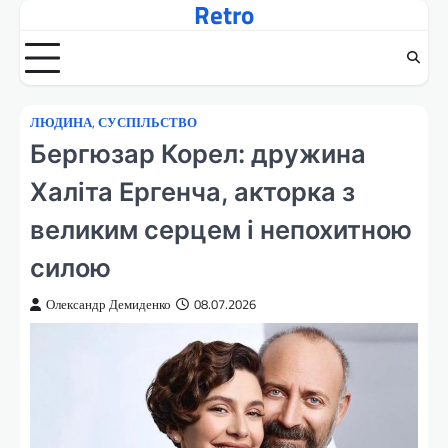
Retro
Перейти
до
вмісту
ЛЮДИНА
,
СУСПІЛЬСТВО
Бергюзар Корел: дружина
Халіта Ергенча, акторка з
великим серцем і непохитною
силою
Олександр Демиденко
08.07.2026