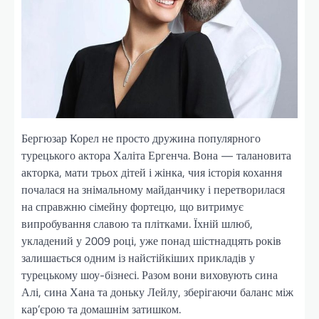
Бергюзар Корел не просто дружина популярного
турецького актора Халіта Ергенча. Вона — талановита
акторка, мати трьох дітей і жінка, чия історія кохання
почалася на знімальному майданчику і перетворилася
на справжню сімейну фортецю, що витримує
випробування славою та плітками. Їхній шлюб,
укладений у 2009 році, уже понад шістнадцять років
залишається одним із найстійкіших прикладів у
турецькому шоу-бізнесі. Разом вони виховують сина
Алі, сина Хана та доньку Лейлу, зберігаючи баланс між
кар’єрою та домашнім затишком.