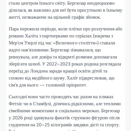
стали центром їхнього світу. Бергюзар неодноразово
ділилася, як важливо для неї бути присутньою в їхньому
житті, незважаючи на щільний графік зйомок.
Пара пережила періоди, коли плітки про розлучення або
романи Халіта з партнерками по серіалах (зокрема з
Мер’єм Узерлі під час «Величного століття») ставали
надто нав’язливими. Бергюзар зізнавалася, що
ревнувала, але довіра та відкриті розмови допомагали
зберігати шлюб. У 2022–2023 роках родина розглядала
переїзд до Лондона заради кращої освіти дітей та
спокою від медійного шуму. Халіт підкреслював, що
сім’я для нього — головний пріоритет.
Сьогодні вони часто проводять час разом на пляжах
Фетхіє чи в Стамбулі, ділячись рідкісними, але теплими
сімейними моментами в соціальних мережах. Бергюзар
у 2026 році здивувала фанатів стрункою фігурою після
схуднення на 20–25 кілограмів завдяки дієті та спорту.