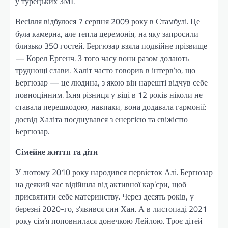
у турецьких ЗМІ.
Весілля відбулося 7 серпня 2009 року в Стамбулі. Це
була камерна, але тепла церемонія, на яку запросили
близько 350 гостей. Бергюзар взяла подвійне прізвище
— Корел Ергенч. З того часу вони разом долають
труднощі слави. Халіт часто говорив в інтерв’ю, що
Бергюзар — це людина, з якою він нарешті відчув себе
повноцінним. Їхня різниця у віці в 12 років ніколи не
ставала перешкодою, навпаки, вона додавала гармонії:
досвід Халіта поєднувався з енергією та свіжістю
Бергюзар.
Сімейне життя та діти
У лютому 2010 року народився первісток Алі. Бергюзар
на деякий час відійшла від активної кар’єри, щоб
присвятити себе материнству. Через десять років, у
березні 2020-го, з’явився син Хан. А в листопаді 2021
року сім’я поповнилася донечкою Лейлою. Троє дітей