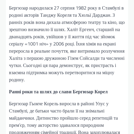
Бергюзар народилася 27 серпня 1982 року в Стамбулі в
родині акторів Танджу Кореля та Хюльї Дарджан. З
ранніх років вона дихала атмосферою театру та кіно, що
зрештою визначило її шлях. Халіт Ергенч, старший на
дванадцять років, увійшов у її життя під час зйомок
серіалу «1001 ніч» у 2006 році. Їхня хімія на екрані
переросла в реальне почуття, яке витримало розлучення
Халіта з першою дружиною Гізем Сойсалди та численні
чутки. Сьогодні ця пара демонструє, як пристрасть і
взаємна підтримка можуть перетворитися на міцну
родину.
Ранні роки та шлях до слави Бергюзар Корел
Бергюзар Гьокче Корель виросла в районі Улус у
Стамбулі, де батьки часто брали її на знімальні
майданчики. Дитинство пройшло серед репетицій та
прем’єр, тому акторство здавалося природним
продовженням сімейної традиції. Вона захоплювалася