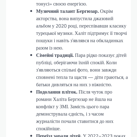
тонусі» своєю енергією.
Музичний талант Бергюзар.
Окрім
акторства, вона випустила джазовий
альбом у 2020 році, переспівавши класику
турецької музики. Халіт підтримує її творчі
пошуки і навіть з’являвся на обкладинках
разом із нею.
Сімейні традиції.
Пара рідко показує дітей
публіці, оберігаючи їхній спокій. Коли
з’являються спільні фото, вони завжди
сповнені тепла та щастя — діти граються, а
батьки дивляться на них з ніжністю.
Подолання пліток.
Після чуток про
романи Халіта Бергюзар не йшла на
конфлікт у ЗМІ. Замість цього пара
демонструвала єдність, і з часом
журналісти почали ставитися до них
спокійніше.
Переїзд заради дітей.
У 2022–2023 роках