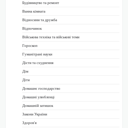
Будівництво та ремонт
Ванна кімната
Відносини та дружба
Відпочинок
Військова техніка та військові теми
Гороскоп
Гуманітрані науки
Дієти та схуднення
Дім
Діти
Домашнє господарство
Домашні улюбленці
Домашній затишок
Закони України
Здоров'я