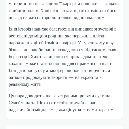
материнство не завадило її кар’єрі, а навпаки — додало
глибини ролям. Халіт зізнається, що діти змінили його
погляд на життя і зробили більш відповідальним.
Їхня історія надихає багатьох: від випадкової зустрічі в
ресторані до міцної родини, яка пережила плітки,
народження дітей і зміни в кар’єрі. У турецькому шоу-
бізнесі, де шлюби часто розпадаються під тиском слави,
Бергюзар і Халіт залишаються прикладом того, як
кохання може стати основою для справжнього щастя.
Їхні діти ростуть у атмосфері любові та творчості, а
батьки продовжують творити — на екрані та в
реальному житті.
Ця пара доводить, що за яскравими ролями султана
Сулеймана та Шехразат стоїть звичайна, але
надзвичайно міцна сім’я, яка цінує кожну мить разом.