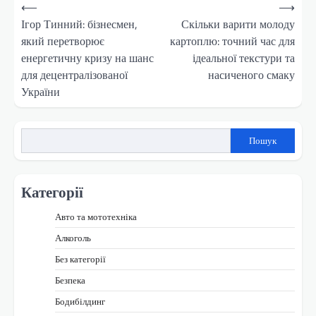
Навігація
⟵
⟶
записів
Ігор Тинний: бізнесмен,
Скільки варити молоду
який перетворює
картоплю: точний час для
енергетичну кризу на шанс
ідеальної текстури та
для децентралізованої
насиченого смаку
України
Пошук
Категорії
Авто та мототехніка
Алкоголь
Без категорії
Безпека
Бодибілдинг