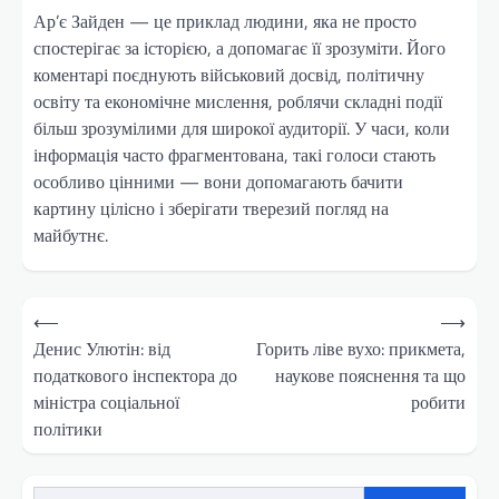
Ар’є Зайден — це приклад людини, яка не просто
спостерігає за історією, а допомагає її зрозуміти. Його
коментарі поєднують військовий досвід, політичну
освіту та економічне мислення, роблячи складні події
більш зрозумілими для широкої аудиторії. У часи, коли
інформація часто фрагментована, такі голоси стають
особливо цінними — вони допомагають бачити
картину цілісно і зберігати тверезий погляд на
майбутнє.
Навігація
⟵
⟶
записів
Денис Улютін: від
Горить ліве вухо: прикмета,
податкового інспектора до
наукове пояснення та що
міністра соціальної
робити
політики