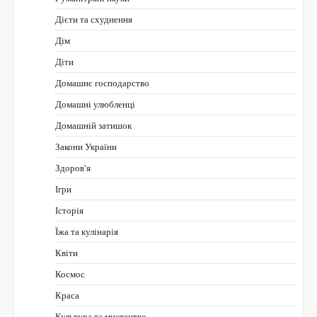
Дієти та схуднення
Дім
Діти
Домашнє господарство
Домашні улюбленці
Домашній затишок
Закони України
Здоров'я
Ігри
Історія
Їжа та кулінарія
Квіти
Космос
Краса
Культура та мистецтво