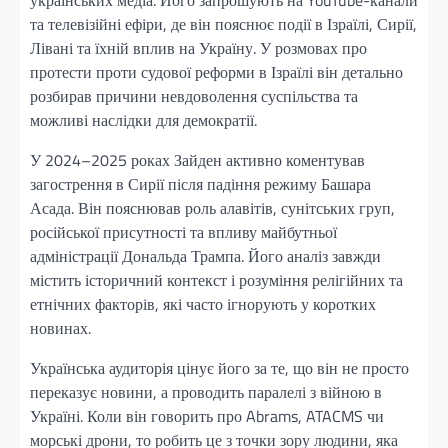
та телевізійні ефіри, де він пояснює події в Ізраїлі, Сирії,
Лівані та їхній вплив на Україну. У розмовах про
протести проти судової реформи в Ізраїлі він детально
розбирав причини невдоволення суспільства та
можливі наслідки для демократії.
У 2024–2025 роках Зайден активно коментував
загострення в Сирії після падіння режиму Башара
Асада. Він пояснював роль алавітів, сунітських груп,
російської присутності та впливу майбутньої
адміністрації Дональда Трампа. Його аналіз завжди
містить історичний контекст і розуміння релігійних та
етнічних факторів, які часто ігнорують у коротких
новинах.
Українська аудиторія цінує його за те, що він не просто
переказує новини, а проводить паралелі з війною в
Україні. Коли він говорить про Abrams, ATACMS чи
морські дрони, то робить це з точки зору людини, яка