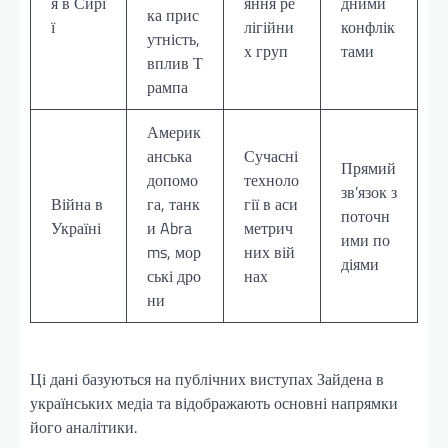
я в Сирі
яння ре
дними
ка прис
ї
лігійни
конфлік
утність,
х груп
тами
вплив Т
рампа
Америк
анська
Сучасні
Прямий
допомо
техноло
зв’язок з
Війна в
га, танк
гії в аси
поточн
Україні
и Abra
метрич
ими по
ms, мор
них вій
діями
ські дро
нах
ни
Ці дані базуються на публічних виступах Зайдена в
українських медіа та відображають основні напрямки
його аналітики.