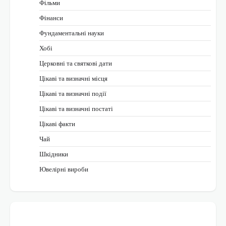
Фільми
Фінанси
Фундаментальні науки
Хобі
Церковні та святкові дати
Цікаві та визначні місця
Цікаві та визначні події
Цікаві та визначні постаті
Цікаві факти
Чай
Шкідники
Ювелірні вироби