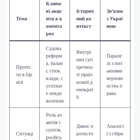
Ключо
ві акце
Історич
Зв’язок
Тема
нти в к
ний ко
з Украї
омента
нтекст
ною
рях
Судова
Внутрі
реформ
Парале
шні суп
а, балан
лі з пит
Протес
еречнос
с гілок
аннями
ти в Ізр
ті ізраїл
влади, с
верхове
аїлі
ьської д
успільн
нства п
емократ
е невдо
рава
ії
волення
Роль ал
авітів і
Давнє п
Аналогі
сунітів,
Ситуаці
ротисто
ї з гібри
російсь