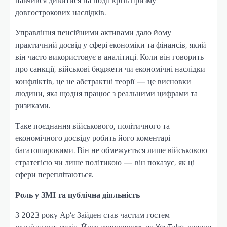
довгострокових наслідків.
Управління пенсійними активами дало йому
практичний досвід у сфері економіки та фінансів, який
він часто використовує в аналітиці. Коли він говорить
про санкції, військові бюджети чи економічні наслідки
конфліктів, це не абстрактні теорії — це висновки
людини, яка щодня працює з реальними цифрами та
ризиками.
Таке поєднання військового, політичного та
економічного досвіду робить його коментарі
багатошаровими. Він не обмежується лише військовою
стратегією чи лише політикою — він показує, як ці
сфери переплітаються.
Роль у ЗМІ та публічна діяльність
З 2023 року Ар’є Зайден став частим гостем
українських медіа. Його запрошують на YouTube-канали