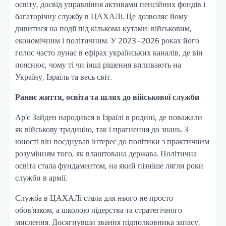
освіту, досвід управління активами пенсійних фондів і
багаторічну службу в ЦАХАЛі. Це дозволяє йому
дивитися на події під кількома кутами: військовим,
економічним і політичним. У 2023–2026 роках його
голос часто лунає в ефірах українських каналів, де він
пояснює, чому ті чи інші рішення впливають на
Україну, Ізраїль та весь світ.
Раннє життя, освіта та шлях до військової служби
Ар’є Зайден народився в Ізраїлі в родині, де поважали
як військову традицію, так і прагнення до знань. З
юності він поєднував інтерес до політики з практичним
розумінням того, як влаштована держава. Політична
освіта стала фундаментом, на який пізніше лягли роки
служби в армії.
Служба в ЦАХАЛі стала для нього не просто
обов’язком, а школою лідерства та стратегічного
мислення. Досягнувши звання підполковника запасу,