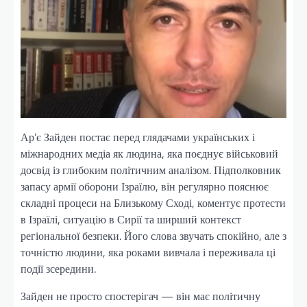
Ар’є Зайден постає перед глядачами українських і
міжнародних медіа як людина, яка поєднує військовий
досвід із глибоким політичним аналізом. Підполковник
запасу армії оборони Ізраїлю, він регулярно пояснює
складні процеси на Близькому Сході, коментує протести
в Ізраїлі, ситуацію в Сирії та ширший контекст
регіональної безпеки. Його слова звучать спокійно, але з
точністю людини, яка роками вивчала і переживала ці
події зсередини.
Зайден не просто спостерігач — він має політичну