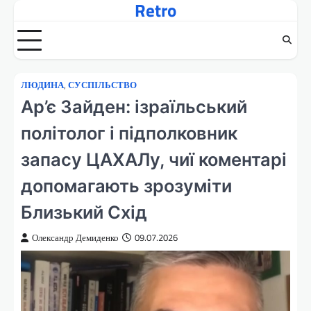
Retro
Перейти
до
вмісту
ЛЮДИНА
,
СУСПІЛЬСТВО
Ар’є Зайден: ізраїльський
політолог і підполковник
запасу ЦАХАЛу, чиї коментарі
допомагають зрозуміти
Близький Схід
Олександр Демиденко
09.07.2026