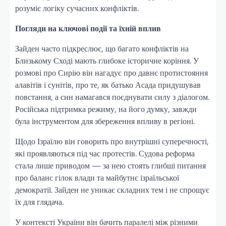
розуміє логіку сучасних конфліктів.
Погляди на ключові події та їхній вплив
Зайден часто підкреслює, що багато конфліктів на
Близькому Сході мають глибоке історичне коріння. У
розмові про Сирію він нагадує про давнє протистояння
алавітів і сунітів, про те, як батько Асада придушував
повстання, а син намагався поєднувати силу з діалогом.
Російська підтримка режиму, на його думку, завжди
була інструментом для збереження впливу в регіоні.
Щодо Ізраїлю він говорить про внутрішні суперечності,
які проявляються під час протестів. Судова реформа
стала лише приводом — за нею стоять глибші питання
про баланс гілок влади та майбутнє ізраїльської
демократії. Зайден не уникає складних тем і не спрощує
їх для глядача.
У контексті України він бачить паралелі між різними