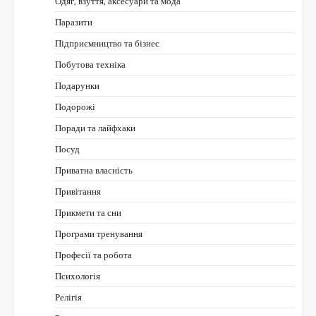
Одяг, взуття, аксесуари та мода
Паразити
Підприємництво та бізнес
Побутова техніка
Подарунки
Подорожі
Поради та лайфхаки
Посуд
Приватна власність
Привітання
Прикмети та сни
Програми тренування
Професії та робота
Психологія
Релігія