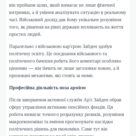
він пройшов шлях, який вимагає не лише фізичної
витримки, а й уміння аналізувати ситуацію в реальному
часі. Військовий досвід дав йому унікальне розуміння
того, як рішення на рівні держави впливають на життя
простих людей.
Паралельно з військовою кар’єрою Зайден здобув
політичну освіту. Це поєднання військового та
політичного бачення робить його коментарі особливо
цінними — він бачить не лише заголовки новин, а й
приховані механізми, які стоять за ними.
Професійна діяльність поза армією
Після завершення активної служби Ар’є Зайден обрав
сферу управління активами пенсійних фондів. Ця
робота вимагає точного розрахунку ризиків, розуміння
макроекономіки та вміння прогнозувати наслідки
політичних рішень для економіки. Саме тут він
навчився дивитися на події крізь призму