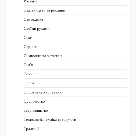
Розваги
Садівництво та рослини
Сантехніка
Своїми руками
Секс
Серіали
Символіка та значення
Сім’я
Соки
Спорт
Спортивне харчування
Суспільство
Тваринництво
Технології, техніка та гаджети
Традиції