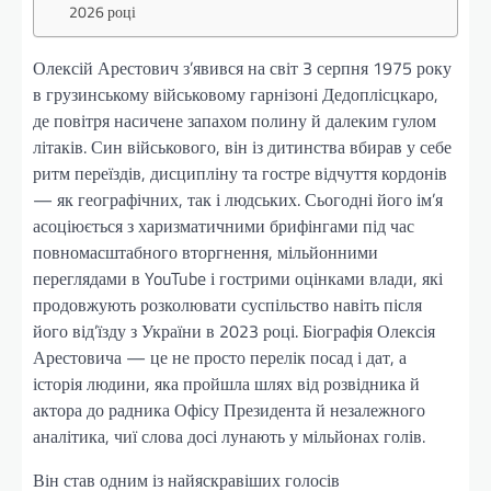
2026 році
Олексій Арестович з’явився на світ 3 серпня 1975 року
в грузинському військовому гарнізоні Дедоплісцкаро,
де повітря насичене запахом полину й далеким гулом
літаків. Син військового, він із дитинства вбирав у себе
ритм переїздів, дисципліну та гостре відчуття кордонів
— як географічних, так і людських. Сьогодні його ім’я
асоціюється з харизматичними брифінгами під час
повномасштабного вторгнення, мільйонними
переглядами в YouTube і гострими оцінками влади, які
продовжують розколювати суспільство навіть після
його від’їзду з України в 2023 році. Біографія Олексія
Арестовича — це не просто перелік посад і дат, а
історія людини, яка пройшла шлях від розвідника й
актора до радника Офісу Президента й незалежного
аналітика, чиї слова досі лунають у мільйонах голів.
Він став одним із найяскравіших голосів