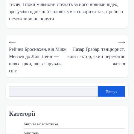
тисяч. І поки мільйони стежать за його новими відео,
зрозуміло одне: цей чоловік уміє говорити так, що його
неможливо не почути.
Навігація
⟵
⟶
записів
Рейчел Броснахен: від Мідж
Назар Грабар: танцюрист,
Мейзел до Лоїс Лейн —
воїн і актор, який перемагає
шлях зірки, що зачарувала
життя
світ
Пошук
Категорії
Авто та мототехніка
Алкоголь