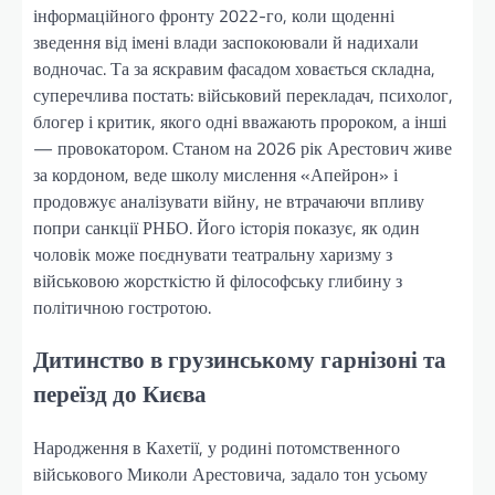
інформаційного фронту 2022-го, коли щоденні
зведення від імені влади заспокоювали й надихали
водночас. Та за яскравим фасадом ховається складна,
суперечлива постать: військовий перекладач, психолог,
блогер і критик, якого одні вважають пророком, а інші
— провокатором. Станом на 2026 рік Арестович живе
за кордоном, веде школу мислення «Апейрон» і
продовжує аналізувати війну, не втрачаючи впливу
попри санкції РНБО. Його історія показує, як один
чоловік може поєднувати театральну харизму з
військовою жорсткістю й філософську глибину з
політичною гостротою.
Дитинство в грузинському гарнізоні та
переїзд до Києва
Народження в Кахетії, у родині потомственного
військового Миколи Арестовича, задало тон усьому