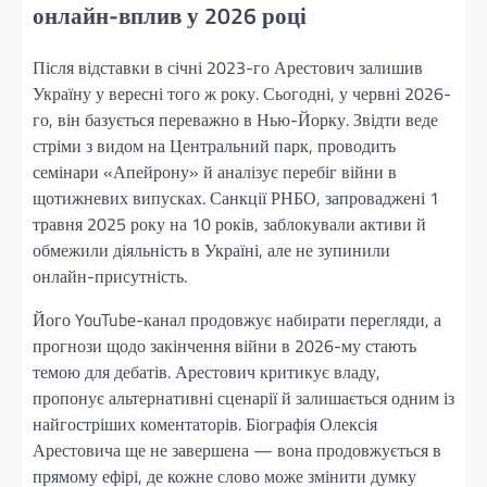
онлайн-вплив у 2026 році
Після відставки в січні 2023-го Арестович залишив
Україну у вересні того ж року. Сьогодні, у червні 2026-
го, він базується переважно в Нью-Йорку. Звідти веде
стріми з видом на Центральний парк, проводить
семінари «Апейрону» й аналізує перебіг війни в
щотижневих випусках. Санкції РНБО, запроваджені 1
травня 2025 року на 10 років, заблокували активи й
обмежили діяльність в Україні, але не зупинили
онлайн-присутність.
Його YouTube-канал продовжує набирати перегляди, а
прогнози щодо закінчення війни в 2026-му стають
темою для дебатів. Арестович критикує владу,
пропонує альтернативні сценарії й залишається одним із
найгостріших коментаторів. Біографія Олексія
Арестовича ще не завершена — вона продовжується в
прямому ефірі, де кожне слово може змінити думку