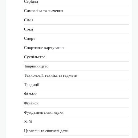
Серіали
Символіка та значення
Сім’я
Соки
Спорт
Спортивне харчування
Суспільство
Тваринництво
Технології, техніка та гаджети
Традиції
Фільми
Фінанси
Фундаментальні науки
Хобі
Церковні та святкові дати