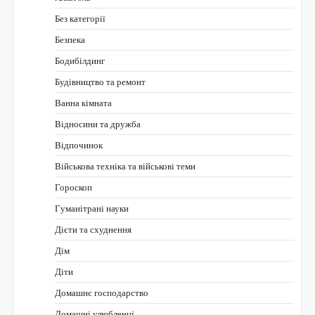
Без категорії
Безпека
Бодибілдинг
Будівництво та ремонт
Ванна кімната
Відносини та дружба
Відпочинок
Військова техніка та військові теми
Гороскоп
Гуманітрані науки
Дієти та схуднення
Дім
Діти
Домашнє господарство
Домашні улюбленці