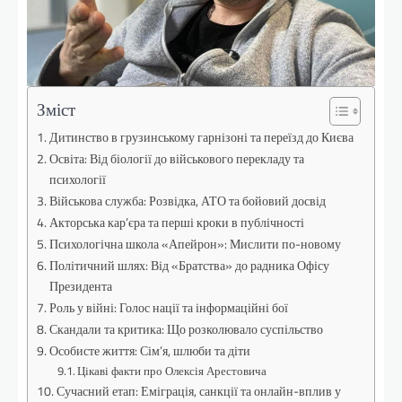
Зміст
Дитинство в грузинському гарнізоні та переїзд до Києва
Освіта: Від біології до військового перекладу та
психології
Військова служба: Розвідка, АТО та бойовий досвід
Акторська кар’єра та перші кроки в публічності
Психологічна школа «Апейрон»: Мислити по-новому
Політичний шлях: Від «Братства» до радника Офісу
Президента
Роль у війні: Голос нації та інформаційні бої
Скандали та критика: Що розколювало суспільство
Особисте життя: Сім’я, шлюби та діти
Цікаві факти про Олексія Арестовича
Сучасний етап: Еміграція, санкції та онлайн-вплив у