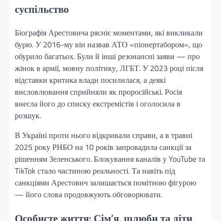
суспільство
Біографія Арестовича рясніє моментами, які викликали
бурю. У 2016-му він назвав АТО «піонертабором», що
обурило багатьох. Були й інші резонансні заяви — про
жінок в армії, мовну політику, ЛГБТ. У 2023 році після
відставки критика влади посилилася, а деякі
висловлювання сприйняли як проросійські. Росія
внесла його до списку екстремістів і оголосила в
розшук.
В Україні проти нього відкривали справи, а в травні
2025 року РНБО на 10 років запровадила санкції за
рішенням Зеленського. Блокування каналів у YouTube та
TikTok стало частиною реальності. Та навіть під
санкціями Арестович залишається помітною фігурою
— його слова продовжують обговорювати.
Особисте життя: Сім’я, шлюби та діти