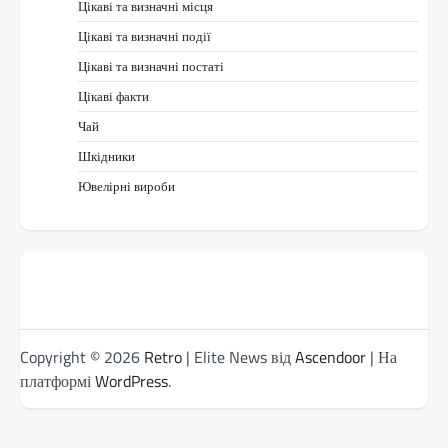
Цікаві та визначні місця
Цікаві та визначні події
Цікаві та визначні постаті
Цікаві факти
Чай
Шкідники
Ювелірні вироби
Copyright © 2026
Retro
| Elite News від
Ascendoor
| На
платформі
WordPress
.