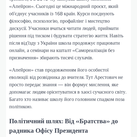
«Апейрон». Сьогодні це міжнародний проєкт, який
об’єднує учасників із 168 країн. Курси поєднують
філософію, психологію, профайлінг і мистецтво
дискусії. Учасники вчаться читати людей, приймати
рішення під тиском і будувати стратегію життя. Навіть
після від’їзду з України школа продовжує працювати
онлайн, а семінари на кшталт «Самореалізація без
призначення» збирають тисячі слухачів.
«Апейрон» став продовженням його особистої
еволюції: від розвідника до вчителя. Тут Арестович не
просто передає знання — він формує мислення, яке
допомагає людям орієнтуватися в хаосі сучасного світу.
Багато хто називає школу його головним спадком поза
політикою.
Політичний шлях: Від «Братства» до
радника Офісу Президента