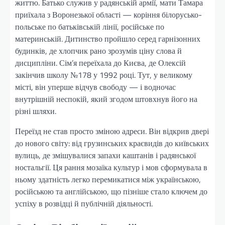
життю. Батько служив у радянській армії, мати Тамара
приїхала з Воронезької області — коріння білорусько-
польське по батьківській лінії, російське по
материнській. Дитинство пройшло серед гарнізонних
будинків, де хлопчик рано зрозумів ціну слова й
дисципліни. Сім’я переїхала до Києва, де Олексій
закінчив школу №178 у 1992 році. Тут, у великому
місті, він уперше відчув свободу — і водночас
внутрішній неспокій, який згодом штовхнув його на
різні шляхи.
Переїзд не став просто зміною адреси. Він відкрив двері
до нового світу: від грузинських краєвидів до київських
вулиць, де змішувалися запахи каштанів і радянської
ностальгії. Ця рання мозаїка культур і мов сформувала в
ньому здатність легко перемикатися між українською,
російською та англійською, що пізніше стало ключем до
успіху в розвідці й публічній діяльності.