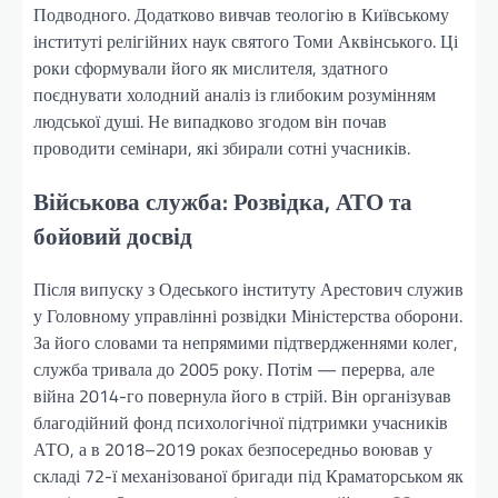
Подводного. Додатково вивчав теологію в Київському
інституті релігійних наук святого Томи Аквінського. Ці
роки сформували його як мислителя, здатного
поєднувати холодний аналіз із глибоким розумінням
людської душі. Не випадково згодом він почав
проводити семінари, які збирали сотні учасників.
Військова служба: Розвідка, АТО та
бойовий досвід
Після випуску з Одеського інституту Арестович служив
у Головному управлінні розвідки Міністерства оборони.
За його словами та непрямими підтвердженнями колег,
служба тривала до 2005 року. Потім — перерва, але
війна 2014-го повернула його в стрій. Він організував
благодійний фонд психологічної підтримки учасників
АТО, а в 2018–2019 роках безпосередньо воював у
складі 72-ї механізованої бригади під Краматорськом як