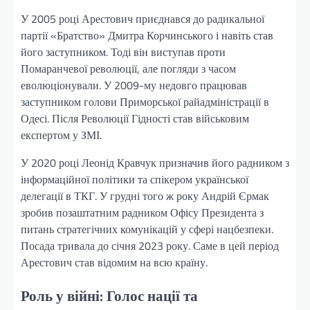
У 2005 році Арестович приєднався до радикальної
партії «Братство» Дмитра Корчинського і навіть став
його заступником. Тоді він виступав проти
Помаранчевої революції, але погляди з часом
еволюціонували. У 2009-му недовго працював
заступником голови Приморської райадміністрації в
Одесі. Після Революції Гідності став військовим
експертом у ЗМІ.
У 2020 році Леонід Кравчук призначив його радником з
інформаційної політики та спікером української
делегації в ТКГ. У грудні того ж року Андрій Єрмак
зробив позаштатним радником Офісу Президента з
питань стратегічних комунікацій у сфері нацбезпеки.
Посада тривала до січня 2023 року. Саме в цей період
Арестович став відомим на всю країну.
Роль у війні: Голос нації та