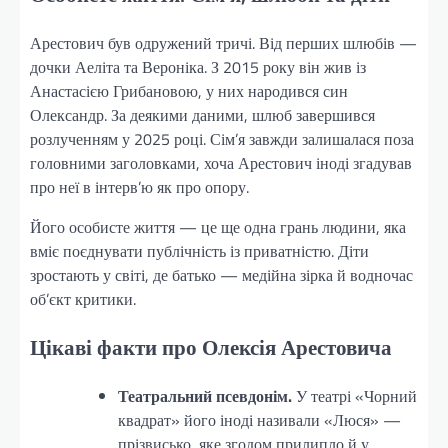
Арестович був одружений тричі. Від перших шлюбів —
дочки Аеліта та Вероніка. З 2015 року він жив із
Анастасією Грибановою, у них народився син
Олександр. За деякими даними, шлюб завершився
розлученням у 2025 році. Сім’я завжди залишалася поза
головними заголовками, хоча Арестович іноді згадував
про неї в інтерв’ю як про опору.
Його особисте життя — це ще одна грань людини, яка
вміє поєднувати публічність із приватністю. Діти
зростають у світі, де батько — медійна зірка й водночас
об’єкт критики.
Цікаві факти про Олексія Арестовича
Театральний псевдонім.
У театрі «Чорний
квадрат» його іноді називали «Люся» —
прізвисько, яке згодом прилипло й у