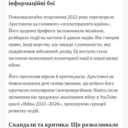
інформаційні бої
Повномасштабне вторгнення 2022 року перетворило
Арестовича на головного «психотерапевта країни».
Його щоденні брифінги заспокоювали мільйони,
розбирали події на частини й давали надію. Він говорив
прямо, іноді жорстко, але завжди з упевненістю, яку
підкріплював військовий досвід. Ці виступи стали
частиною колективної психотерапії нації в перші місяці
війни.
Його прогнозам вірили й критикували. Арестович не
боявся називати речі своїми іменами, що робило його
одночасно популярним і контроверсійним. Навіть після
звільнення він продовжує аналізувати війну в YouTube-
циклі «Війна 2022–2026», пропонуючи сценарії
розвитку подій.
Скандали та критика: Що розколювало