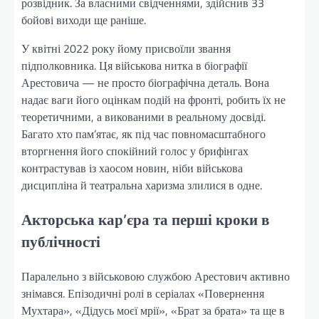
розвідник. За власними свідченнями, здійснив 33
бойові виходи ще раніше.
У квітні 2022 року йому присвоїли звання
підполковника. Ця військова нитка в біографії
Арестовича — не просто біографічна деталь. Вона
надає ваги його оцінкам подій на фронті, робить їх не
теоретичними, а викованими в реальному досвіді.
Багато хто пам’ятає, як під час повномасштабного
вторгнення його спокійний голос у брифінгах
контрастував із хаосом новин, ніби військова
дисципліна й театральна харизма злилися в одне.
Акторська кар’єра та перші кроки в
публічності
Паралельно з військовою службою Арестович активно
знімався. Епізодичні ролі в серіалах «Повернення
Мухтара», «Дідусь моєї мрії», «Брат за брата» та ще в