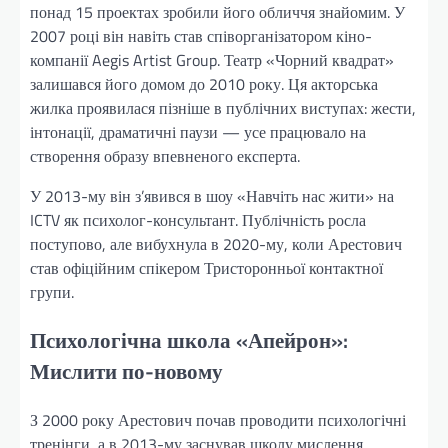
понад 15 проектах зробили його обличчя знайомим. У
2007 році він навіть став співорганізатором кіно-
компанії Aegis Artist Group. Театр «Чорний квадрат»
залишався його домом до 2010 року. Ця акторська
жилка проявилася пізніше в публічних виступах: жести,
інтонації, драматичні паузи — усе працювало на
створення образу впевненого експерта.
У 2013-му він з’явився в шоу «Навчіть нас жити» на
ICTV як психолог-консультант. Публічність росла
поступово, але вибухнула в 2020-му, коли Арестович
став офіційним спікером Тристоронньої контактної
групи.
Психологічна школа «Апейрон»:
Мислити по-новому
З 2000 року Арестович почав проводити психологічні
тренінги, а в 2013-му заснував школу мислення