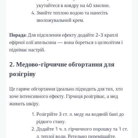
укутайтеся в ковдру на 40 хвилин.
Змийте теплою водою та нанесіть
зволожувальний крем.
Порада
: Для підсилення ефекту додайте 2-3 краплі
ефірної олії апельсина — вона бореться з целюлітом і
піднімає настрій.
2. Медово-гірчичне обгортання для
розігріву
Це гаряче обгортання ідеально підходить для тих, хто
хоче інтенсивного ефекту. Гірчиця розігріває, а мед
живить шкіру.
Розігрійте 3 ст. л. меду на водяній бані до
рідкого стану.
Додайте 1 ч. л. гірчичного порошку та 1 ст.
л. теплої води. Ретельно перемішайте.