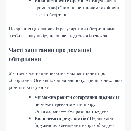
Використовуйте креми
: Антицелюлітні
креми з кофеїном чи ретинолом закріплять
ефект обгортань.
Поєднання цих звичок із регулярними обгортаннями
зробить вашу шкіру не лише гладкою, а й сяючою!
Часті запитання про домашні
обгортання
У читачів часто виникають схожі запитання про
обгортання. Ось відповіді на найпопулярніші з них, щоб
розвіяти всі сумніви.
Чи можна робити обгортання щодня?
Ні,
це може перевантажити шкіру.
Оптимально — 2-3 рази на тиждень.
Коли чекати результатів?
Перші зміни
(пружність, зменшення набряків) видно