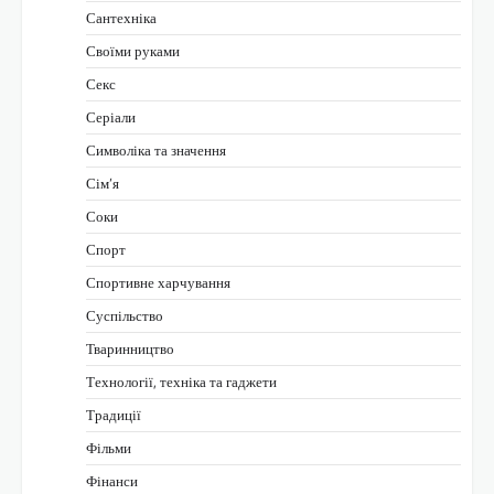
Сантехніка
Своїми руками
Секс
Серіали
Символіка та значення
Сім’я
Соки
Спорт
Спортивне харчування
Суспільство
Тваринництво
Технології, техніка та гаджети
Традиції
Фільми
Фінанси