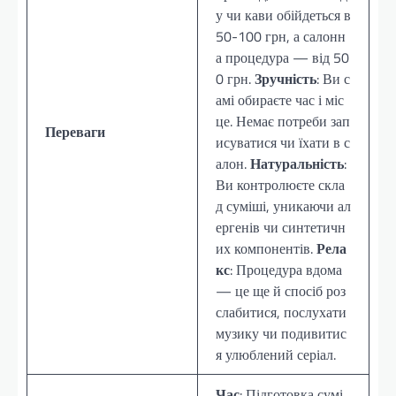
у чи кави обійдеться в
50-100 грн, а салонн
а процедура — від 50
0 грн.
Зручність
: Ви с
амі обираєте час і міс
це. Немає потреби зап
Переваги
исуватися чи їхати в с
алон.
Натуральність
:
Ви контролюєте скла
д суміші, уникаючи ал
ергенів чи синтетичн
их компонентів.
Рела
кс
: Процедура вдома
— це ще й спосіб роз
слабитися, послухати
музику чи подивитис
я улюблений серіал.
Час
: Підготовка сумі