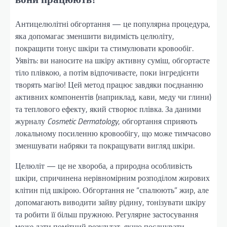
Антицелюлітні обгортання — це популярна процедура,
яка допомагає зменшити видимість целюліту,
покращити тонус шкіри та стимулювати кровообіг.
Уявіть: ви наносите на шкіру активну суміш, обгортаєте
тіло плівкою, а потім відпочиваєте, поки інгредієнти
творять магію! Цей метод працює завдяки поєднанню
активних компонентів (наприклад, кави, меду чи глини)
та теплового ефекту, який створює плівка. За даними
журналу
Cosmetic Dermatology
, обгортання сприяють
локальному посиленню кровообігу, що може тимчасово
зменшувати набряки та покращувати вигляд шкіри.
Целюліт — це не хвороба, а природна особливість
шкіри, спричинена нерівномірним розподілом жирових
клітин під шкірою. Обгортання не “спалюють” жир, але
допомагають виводити зайву рідину, тонізувати шкіру
та робити її більш пружною. Регулярне застосування
може дати помітний результат, якщо поєднувати