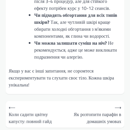
після 3-4 процедур, але для стійкого
ефекту потрібен курс у 10-12 сеансів.
Чи підходять обгортання для всіх типів
шкіри?
Так, але чутливій шкірі краще
обирати холодні обгортання з м’якими
компонентами, як глина чи водорості.
Чи можна залишати суміш на ніч?
Не
рекомендується, адже це може викликати
подразнення чи алергію.
Якщо у вас є інші запитання, не соромтеся
експериментувати та слухати своє тіло. Кожна шкіра
унікальна!
Навігація
⟵
⟶
записів
Коли садити цвітну
Як розтопити парафін в
капусту: повний гайд
домашніх умовах