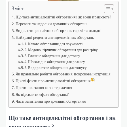
Зміст
Що таке антицелюлітні обгортання і як вони працюють?
Переваги та недоліки домашніх обгортань
Види антицелюлітних обгортань: гарячі та холодні
Найкращі рецепти антицелюлітних обгортань
1. Кавове обгортання для пружності
2. Медово-гірчичне обгортання для розігріву
3. Глиняне обгортання для детоксу
4. Шоколадне обгортання для релаксу
5. Водоростеве обгортання для тонусу
Як правильно робити обгортання: покрокова інструкція
Цікаві факти про антицелюлітні обгортання
Протипоказання та застереження
Як підсилити ефект обгортань?
Часті запитання про домашні обгортання
Що таке антицелюлітні обгортання і як
вони працюють?