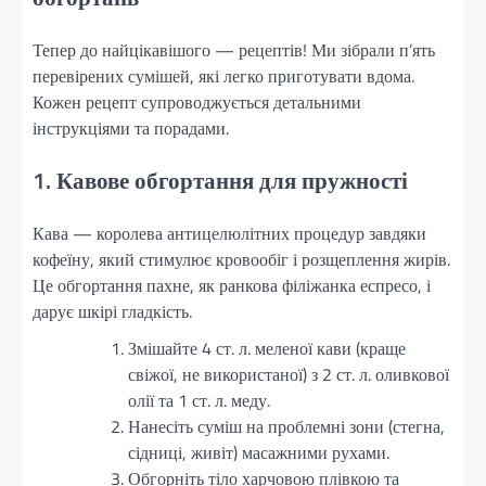
Тепер до найцікавішого — рецептів! Ми зібрали п’ять
перевірених сумішей, які легко приготувати вдома.
Кожен рецепт супроводжується детальними
інструкціями та порадами.
1. Кавове обгортання для пружності
Кава — королева антицелюлітних процедур завдяки
кофеїну, який стимулює кровообіг і розщеплення жирів.
Це обгортання пахне, як ранкова філіжанка еспресо, і
дарує шкірі гладкість.
Змішайте 4 ст. л. меленої кави (краще
свіжої, не використаної) з 2 ст. л. оливкової
олії та 1 ст. л. меду.
Нанесіть суміш на проблемні зони (стегна,
сідниці, живіт) масажними рухами.
Обгорніть тіло харчовою плівкою та