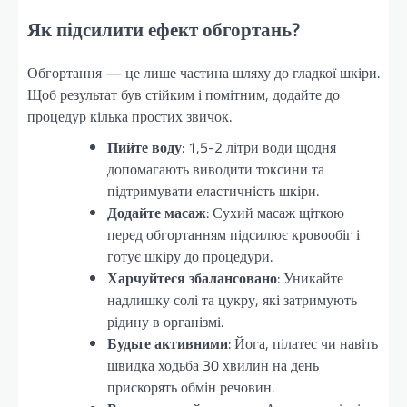
Як підсилити ефект обгортань?
Обгортання — це лише частина шляху до гладкої шкіри.
Щоб результат був стійким і помітним, додайте до
процедур кілька простих звичок.
Пийте воду
: 1,5-2 літри води щодня
допомагають виводити токсини та
підтримувати еластичність шкіри.
Додайте масаж
: Сухий масаж щіткою
перед обгортанням підсилює кровообіг і
готує шкіру до процедури.
Харчуйтеся збалансовано
: Уникайте
надлишку солі та цукру, які затримують
рідину в організмі.
Будьте активними
: Йога, пілатес чи навіть
швидка ходьба 30 хвилин на день
прискорять обмін речовин.