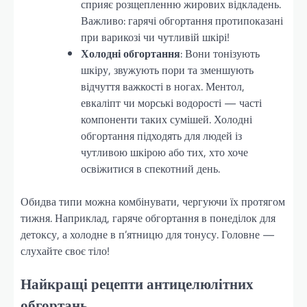
сприяє розщепленню жирових відкладень.
Важливо: гарячі обгортання протипоказані
при варикозі чи чутливій шкірі!
Холодні обгортання
: Вони тонізують
шкіру, звужують пори та зменшують
відчуття важкості в ногах. Ментол,
евкаліпт чи морські водорості — часті
компоненти таких сумішей. Холодні
обгортання підходять для людей із
чутливою шкірою або тих, хто хоче
освіжитися в спекотний день.
Обидва типи можна комбінувати, чергуючи їх протягом
тижня. Наприклад, гаряче обгортання в понеділок для
детоксу, а холодне в п’ятницю для тонусу. Головне —
слухайте своє тіло!
Найкращі рецепти антицелюлітних
обгортань