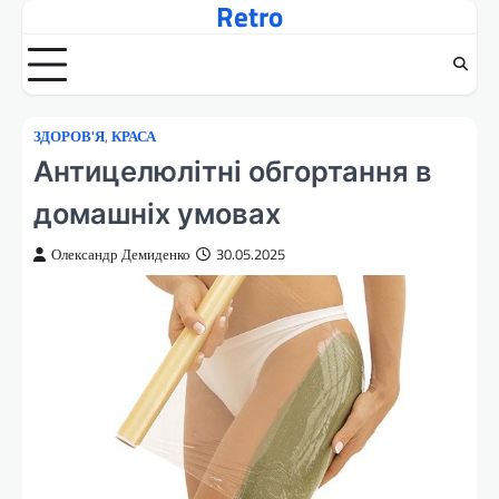
Retro
Перейти
до
вмісту
ЗДОРОВ'Я
,
КРАСА
Антицелюлітні обгортання в
домашніх умовах
Олександр Демиденко
30.05.2025