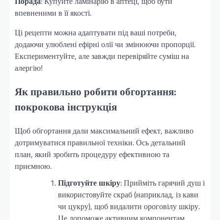
Порада
: Купуйте ламінарію в аптеці, щоб бути
впевненими в її якості.
Ці рецепти можна адаптувати під ваші потреби,
додаючи улюблені ефірні олії чи змінюючи пропорції.
Експериментуйте, але завжди перевіряйте суміш на
алергію!
Як правильно робити обгортання:
покрокова інструкція
Щоб обгортання дали максимальний ефект, важливо
дотримуватися правильної техніки. Ось детальний
план, який зробить процедуру ефективною та
приємною.
Підготуйте шкіру
: Прийміть гарячий душ і
використовуйте скраб (наприклад, із кави
чи цукру), щоб видалити ороговілу шкіру.
Це допоможе активним компонентам