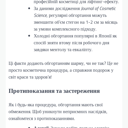
професійній косметиці для ліфтинг-ефекту.
За даними дослідження
Journal of Cosmetic
Science
, регулярні обгортання можуть
зменшити об’єм стегон на 1-2 см за місяць
за умови комплексного підходу.
Холодні обгортання популярні в Японії як
спосіб зняти втому після робочого дня
завдяки ментолу та евкаліпту.
Ці факти додають обгортанням шарму, чи не так? Це не
просто косметична процедура, а справжня подорож у
світ краси та здоров’я!
Протипоказання та застереження
Як і будь-яка процедура, обгортання мають свої
обмеження. Щоб уникнути неприємних наслідків,
ознайомтеся з протипоказаннями.
Алергії
: Завжди робіть тест на алергію,