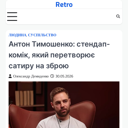
Retro
Перейти
до
вмісту
ЛЮДИНА
,
СУСПІЛЬСТВО
Антон Тимошенко: стендап-
комік, який перетворює
сатиру на зброю
Олександр Демиденко
30.05.2026