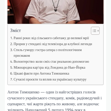
Зміст
Ранні роки: від сільського саботажу до великої мрії
Прорив у стендапі: від телевізора до клубної легенди
Стиль гумору: гостра сатира з політологічним
присмаком
Волонтерство: коли сміх стає реальною допомогою
Міжнародна кар’єра: від Лондона до Нью-Йорка
Цікаві факти про Антона Тимошенка
Сучасні проєкти та вплив на українську культуру
Антон Тимошенко — один із найгостріших голосів
сучасного українського стендапу, комік, радіоведучий і
сценарист, чиї жарти ріжуть по живому, але водночас
зцілюють. Народжений 5 лютого 1994 року в