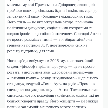
маленькому селі Приміське на Дніпропетровщині, він
пройшов шлях від сільських буднів і шкільних сцен до
заповнених Палацу «Україна» і міжнародних турів.
Його стиль — це інтелектуальна сатира, пронизана
політичним дискурсом, соціальними гостротами та
щирою іронією над собою й оточенням. Сьогодні Антон
не просто розсмішує тисячі — він збирає мільйони
гривень на потреби ЗСУ, перетворюючи сміх на
реальну підтримку для армії.
Його кар’єра вибухнула в 2015-му, коли звичайний
студент-філософ вирішив, що гумор — це не просто
розвага, а інструмент змін. Дворазовий переможець
«Розсміши коміка», резидент культового «Підпільного
стендапу», ведучий «Гомін Аут» на радіо «Промінь» і
сценарист популярних шоу — Антон Тимошенко став
символом нового покоління українських коміків, які не
бояться говорити правду. Його концерти — це завжди
повний зал емоцій: від гучного реготу до тихих