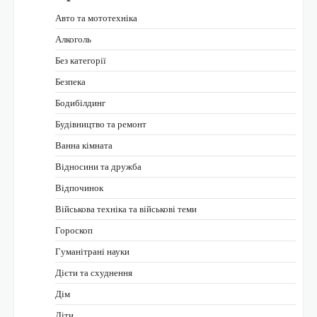
Авто та мототехніка
Алкоголь
Без категорії
Безпека
Бодибілдинг
Будівництво та ремонт
Ванна кімната
Відносини та дружба
Відпочинок
Військова техніка та військові теми
Гороскоп
Гуманітрані науки
Дієти та схуднення
Дім
Діти