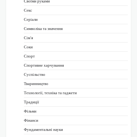
Своїми руками
Секс
Серіали
Символіка та значення
Сім’я
Соки
Спорт
Спортивне харчування
Суспільство
Тваринництво
Технології, техніка та гаджети
Традиції
Фільми
Фінанси
Фундаментальні науки