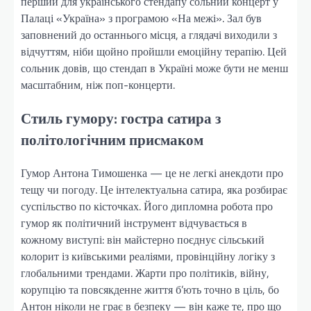
перший для українського стендапу сольний концерт у
Палаці «Україна» з програмою «На межі». Зал був
заповнений до останнього місця, а глядачі виходили з
відчуттям, ніби щойно пройшли емоційну терапію. Цей
сольник довів, що стендап в Україні може бути не менш
масштабним, ніж поп-концерти.
Стиль гумору: гостра сатира з
політологічним присмаком
Гумор Антона Тимошенка — це не легкі анекдоти про
тещу чи погоду. Це інтелектуальна сатира, яка розбирає
суспільство по кісточках. Його дипломна робота про
гумор як політичний інструмент відчувається в
кожному виступі: він майстерно поєднує сільський
колорит із київськими реаліями, провінційну логіку з
глобальними трендами. Жарти про політиків, війну,
корупцію та повсякденне життя б’ють точно в ціль, бо
Антон ніколи не грає в безпеку — він каже те, про що