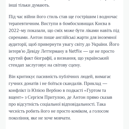
інші тільки думають.
Під час війни його стиль став ще гострішим і водночас
терапевтичним. Виступи в бомбосховищах Києва в
2022-му показали, що сміх може бути ліками навіть під
сиренами. Антон пише англійські жарти для іноземної
аудиторії, щоб привернути увагу світу до України. Його
інтерв’ю Девіду Леттерману в Netflix — це не просто
крутий факт біографії, а визнання, що український
стендап заслуговує на світову сцену.
Він критикує пасивність публічних людей, вимагає
гучних донатів і не боїться скандалів. Приклад —
конфлікт із Юлією Вербою в подкасті «Гуртом та
вщент» з Сергієм Притулою, де Антон прямо сказав
про відсутність соціальної відповідальності. Така
чесність робить його не просто коміком, а голосом
покоління, яке не хоче мовчати.