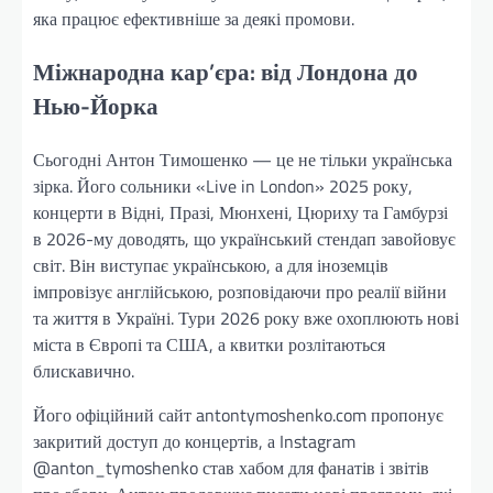
яка працює ефективніше за деякі промови.
Міжнародна кар’єра: від Лондона до
Нью-Йорка
Сьогодні Антон Тимошенко — це не тільки українська
зірка. Його сольники «Live in London» 2025 року,
концерти в Відні, Празі, Мюнхені, Цюриху та Гамбурзі
в 2026-му доводять, що український стендап завойовує
світ. Він виступає українською, а для іноземців
імпровізує англійською, розповідаючи про реалії війни
та життя в Україні. Тури 2026 року вже охоплюють нові
міста в Європі та США, а квитки розлітаються
блискавично.
Його офіційний сайт antontymoshenko.com пропонує
закритий доступ до концертів, а Instagram
@anton_tymoshenko став хабом для фанатів і звітів