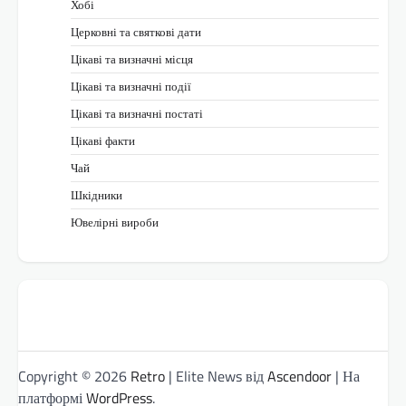
Хобі
Церковні та святкові дати
Цікаві та визначні місця
Цікаві та визначні події
Цікаві та визначні постаті
Цікаві факти
Чай
Шкідники
Ювелірні вироби
Copyright © 2026
Retro
| Elite News від
Ascendoor
| На
платформі
WordPress
.