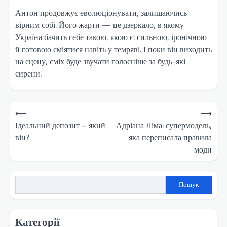
Антон продовжує еволюціонувати, залишаючись
вірним собі. Його жарти — це дзеркало, в якому
Україна бачить себе такою, якою є: сильною, іронічною
й готовою сміятися навіть у темряві. І поки він виходить
на сцену, сміх буде звучати голосніше за будь-які
сирени.
Навігація
⟵
⟶
записів
Ідеальний депозит – який
Адріана Ліма: супермодель,
він?
яка переписала правила
моди
Пошук
Категорії