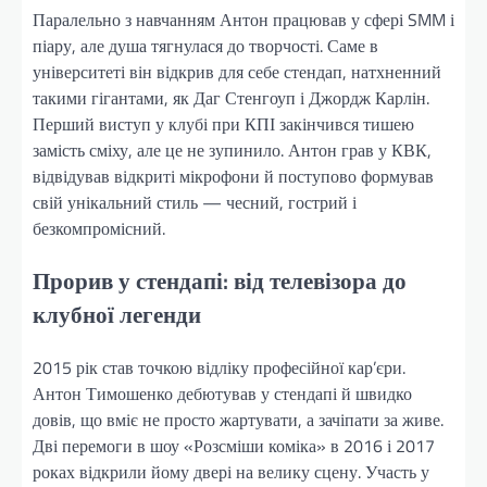
Паралельно з навчанням Антон працював у сфері SMM і
піару, але душа тягнулася до творчості. Саме в
університеті він відкрив для себе стендап, натхненний
такими гігантами, як Даг Стенгоуп і Джордж Карлін.
Перший виступ у клубі при КПІ закінчився тишею
замість сміху, але це не зупинило. Антон грав у КВК,
відвідував відкриті мікрофони й поступово формував
свій унікальний стиль — чесний, гострий і
безкомпромісний.
Прорив у стендапі: від телевізора до
клубної легенди
2015 рік став точкою відліку професійної кар’єри.
Антон Тимошенко дебютував у стендапі й швидко
довів, що вміє не просто жартувати, а зачіпати за живе.
Дві перемоги в шоу «Розсміши коміка» в 2016 і 2017
роках відкрили йому двері на велику сцену. Участь у