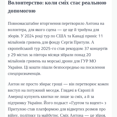
Волонтерство: коли сміх стає реальною
допомогою
Повномасштабне вторгнення перетворило Антона на
волонтера, для якого сцена — це ще й трибуна для
зборів. У 2024 році тур по США та Канаді приніс 11
мільйонів гривень для фонду Сергія Притули. А
європейський тур 2025-го став рекордом: 37 концертів
у 29 містах за півтора місяця зібрали понад 20
мільйонів гривень на морські дрони для ГУР МО
України. Ці кошти пішли безпосередньо на посилення
спецпризначенців.
Антон не просто збирає гроші — він перетворює кожен
виступ на потужний меседж. Глядачі в Європі й
Америці купують квитки не лише за сміх, а й за
підтримку України. Його подкаст «Гуртом та вщент» з
Притулою став платформою для відвертих розмов про
війну, політику та майбутнє. Сміх Антона — це зброя,