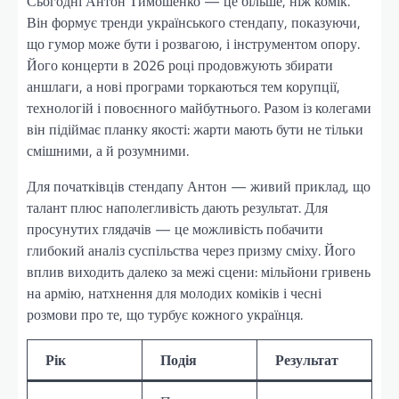
Сьогодні Антон Тимошенко — це більше, ніж комік.
Він формує тренди українського стендапу, показуючи,
що гумор може бути і розвагою, і інструментом опору.
Його концерти в 2026 році продовжують збирати
аншлаги, а нові програми торкаються тем корупції,
технологій і повоєнного майбутнього. Разом із колегами
він підіймає планку якості: жарти мають бути не тільки
смішними, а й розумними.
Для початківців стендапу Антон — живий приклад, що
талант плюс наполегливість дають результат. Для
просунутих глядачів — це можливість побачити
глибокий аналіз суспільства через призму сміху. Його
вплив виходить далеко за межі сцени: мільйони гривень
на армію, натхнення для молодих коміків і чесні
розмови про те, що турбує кожного українця.
Рік
Подія
Результат