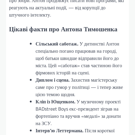
про збори. Антон продовжує писати нові програми, які
реагують на актуальні події, — від корупції до
штучного інтелекту.
Цікаві факти про Антона Тимошенка
Сільський саботаж.
У дитинстві Антон
спеціально погано працював на городі,
щоб батьки швидше відправили його до
міста. Цей «саботаж» став частиною його
фірмових історій на сцені.
Диплом і сцена.
Захистив магістерську
саме про гумор у політиці — і тепер живе
цією темою щодня.
Кліп із Ющенком.
У музичному проекті
BADstreet Boys екс-президент зіграв на
фортепіано та вручив «медалі» за донати
на ЗСУ.
Інтерв’ю Леттермана.
Після короткої