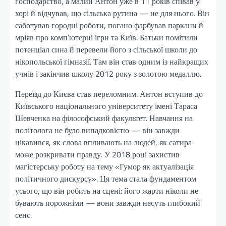
господарство, а малий Антон уже в 11 років співав у
хорі й відчував, що сільська рутина — не для нього. Він
саботував городні роботи, погано фарбував паркани й
мріяв про комп’ютерні ігри та Київ. Батьки помітили
потенціал сина й перевели його з сільської школи до
нікопольської гімназії. Там він став одним із найкращих
учнів і закінчив школу 2012 року з золотою медаллю.
Переїзд до Києва став переломним. Антон вступив до
Київського національного університету імені Тараса
Шевченка на філософський факультет. Навчання на
політолога не було випадковістю — він завжди
цікавився, як слова впливають на людей, як сатира
може розкривати правду. У 2018 році захистив
магістерську роботу на тему «Гумор як актуалізація
політичного дискурсу». Ця тема стала фундаментом
усього, що він робить на сцені: його жарти ніколи не
бувають порожніми — вони завжди несуть глибокий
сенс.