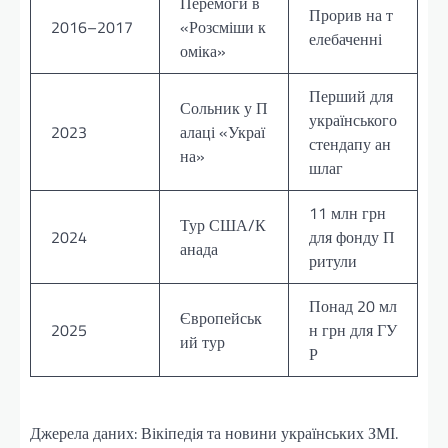
Перемоги в
Прорив на т
2016–2017
«Розсміши к
елебаченні
оміка»
Перший для
Сольник у П
українського
2023
алаці «Украї
стендапу ан
на»
шлаг
11 млн грн
Тур США/К
2024
для фонду П
анада
ритули
Понад 20 мл
Європейськ
2025
н грн для ГУ
ий тур
Р
Джерела даних: Вікіпедія та новини українських ЗМІ.