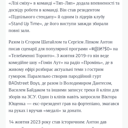
«Лізі сміху» в команді «Тяп-Ляп» додала впевненості та
досвіду роботи в команді. Він став резидентом
«Підпільного стендапу» й одним із лідерів клубу
«Stand Up Time», де його виступи завжди збирали
повні зали.
Разом із Єгором Шатайлом та Сергієм Ліпком Антон
писав сценарії для популярної програми «#@)₴?$0» на
«Телебаченні Торонто». З жовтня 2019-го він веде
комедійне шоу «Гомін Аут» на радіо «Промінь», де в
живому ефірі розбирає актуальні теми з гострим
гумором. Паралельно створив пародійний гурт
BADstreet Boys, де разом із Володимиром Дантесом,
Василем Байдаком та іншими записує треки й кліпи для
зборів на ЗСУ. Один із кліпів навіть запросили Віктора
Ющенка — екс-президент грав на фортепіано, змагався
на руках і вручав «медалі» за донати.
14 жовтня 2023 року став історичним: Антон дав