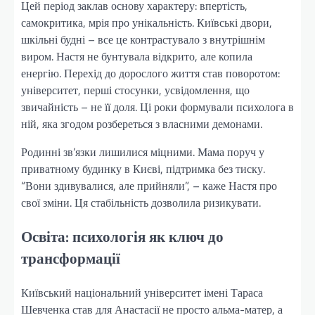
Цей період заклав основу характеру: впертість,
самокритика, мрія про унікальність. Київські двори,
шкільні будні – все це контрастувало з внутрішнім
виром. Настя не бунтувала відкрито, але копила
енергію. Перехід до дорослого життя став поворотом:
університет, перші стосунки, усвідомлення, що
звичайність – не її доля. Ці роки формували психолога в
ній, яка згодом розбереться з власними демонами.
Родинні зв’язки лишилися міцними. Мама поруч у
приватному будинку в Києві, підтримка без тиску.
“Вони здивувалися, але прийняли”, – каже Настя про
свої зміни. Ця стабільність дозволила ризикувати.
Освіта: психологія як ключ до
трансформації
Київський національний університет імені Тараса
Шевченка став для Анастасії не просто альма-матер, а