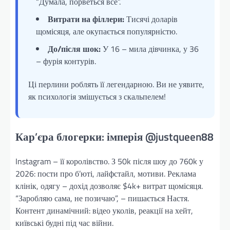
“Думала, порветься все”.
Витрати на філлери:
Тисячі доларів
щомісяця, але окупається популярністю.
До/після шок:
У 16 – мила дівчинка, у 36
– фурія контурів.
Ці перлини роблять її легендарною. Ви не уявите,
як психологія змішується з скальпелем!
Кар’єра блогерки: імперія @justqueen88
Instagram – її королівство. З 50k після шоу до 760k у
2026: пости про б’юті, лайфстайл, мотиви. Реклама
клінік, одягу – дохід дозволяє $4k+ витрат щомісяця.
“Заробляю сама, не позичаю”, – пишається Настя.
Контент динамічний: відео уколів, реакції на хейт,
київські будні під час війни.