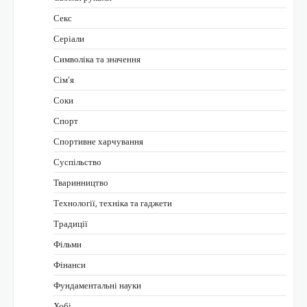
Секс
Серіали
Символіка та значення
Сім’я
Соки
Спорт
Спортивне харчування
Суспільство
Тваринництво
Технології, техніка та гаджети
Традиції
Фільми
Фінанси
Фундаментальні науки
Хобі