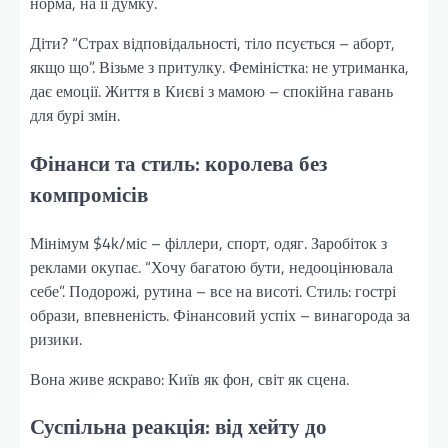
норма, на її думку.
Діти? “Страх відповідальності, тіло псується – аборт,
якщо що”. Візьме з притулку. Феміністка: не утриманка,
дає емоції. Життя в Києві з мамою – спокійна гавань
для бурі змін.
Фінанси та стиль: королева без
компромісів
Мінімум $4k/міс – філлери, спорт, одяг. Заробіток з
реклами окупає. “Хочу багатою бути, недооцінювала
себе”. Подорожі, рутина – все на висоті. Стиль: гострі
образи, впевненість. Фінансовий успіх – винагорода за
ризики.
Вона живе яскраво: Київ як фон, світ як сцена.
Суспільна реакція: від хейту до