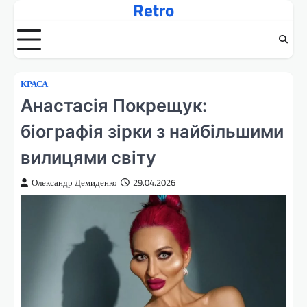
Retro
Перейти
до
вмісту
КРАСА
Анастасія Покрещук:
біографія зірки з найбільшими
вилицями світу
Олександр Демиденко
29.04.2026