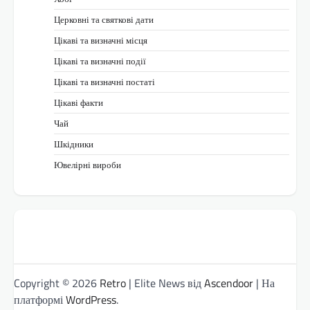
Церковні та святкові дати
Цікаві та визначні місця
Цікаві та визначні події
Цікаві та визначні постаті
Цікаві факти
Чай
Шкідники
Ювелірні вироби
Copyright © 2026
Retro
| Elite News від
Ascendoor
| На
платформі
WordPress
.