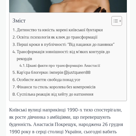
Зміст
Дитинство та юність: корені київської бунтарки
Освіта: психологія як ключ до трансформації
Перші кроки в публічності: “Від пацанки до панянки”
Трансформація зовнішності: від м’яких контурів до
рекордів
Цікаві факти про трансформацію Анастасії
Кар’єра блогерки: імперія @justqueen88
Особисте життя: свобода понад усе
Фінанси та стиль: королева без компромісів
Суспільна реакція: від хейту до натхнення
Київські вулиці наприкінці 1990-х тихо спостерігали,
як росте дівчинка з амбіціями, що перевершують
буденність. Анастасія Покрещук, народжена 26 грудня
1990 року в серці столиці України, сьогодні вабить