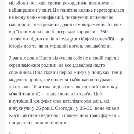
мільйони поглядів своїми рекордними вилицями –
найширшими у світі. Ця тендітна киянка перетворилася
на ікону боді-модифікацій, поєднуючи психологію,
сміливість і нестримний драйв самовираження. Її шлях
від “сірої мишки” до блогерської королеви з 760
тисячами підписників в Instagram (@justqueen88) – це
історія про те, як внутрішній вогонь рве шаблони.
З ранніх років Настя відчувала себе не в своїй тарілці
серед заможної родини, де все здавалося надто
спокійним. Підлітковий період минув у пошуках: танці,
модельні проби, але обличчя з м’якими контурами
дратувало. “Я хотіла виділятися, як гострий клинок у
м’якій тканині”, – згадує вона в інтерв’ю. Цей
внутрішній конфлікт став каталізатором змін, які
вибухнули у 26 років. Сьогодні, у 35-36, вона живе в
Києві, активно веде блог і планує нові трансформації,
попри хейт і виклики війни.