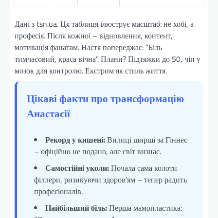
Дані з tsn.ua. Ця таблиця ілюструє масштаб: не хобі, а
професія. Після кожної – відновлення, контент,
мотивація фанатам. Настя попереджає: “Біль
тимчасовий, краса вічна”. Плани? Підтяжки до 50, чіп у
мозок для контролю. Екстрим як стиль життя.
Цікаві факти про трансформацію
Анастасії
Рекорд у кишені:
Вилиці ширші за Гіннес
– офіційно не подано, але світ визнає.
Самостійні уколи:
Почала сама колоти
філлери, ризикуючи здоров’ям – тепер радить
професіоналів.
Найбільший біль:
Перша мамопластика: