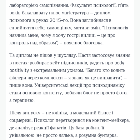
лабораторією самопізнання. Факультет психології, п’ять
років бакалаврату плюс магістратура – диплом
психолога в руках 2015-го. Вона заглибилася в
сприйняття себе, самооцінку, мотиви змін. “Психологія
навчила мене, чому я хочу гострі вилиці – це про
контроль над образом”, – пояснює блогерка.
Та диплом не пішов у шухляду. Настя застосовує знання
в постах: розбирає хейт підписників, радить про body
positivity з екстремальним ухилом. “Багато хто колить
філлери через комплекси – я знаю, як це виправити”, –
пише вона. Університетські лекції про психодинаміку
стали основою контенту, роблячи блог не просто фото,
а терапиєю.
Після випуску – не клініка, а модельний бізнес і
соцмережі. Психолог перетворився на контент-мейкера,
де аналізує реакції фанатів. Ця база робить її
унікальною: не просто лялька, а розумна бунтарка.