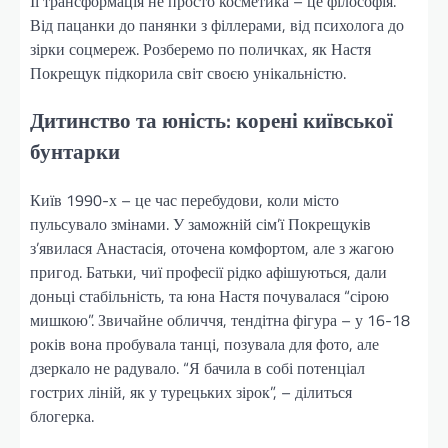
Її трансформація не просто косметика – це філософія.
Від пацанки до панянки з філлерами, від психолога до
зірки соцмереж. Розберемо по поличках, як Настя
Покрещук підкорила світ своєю унікальністю.
Дитинство та юність: корені київської
бунтарки
Київ 1990-х – це час перебудови, коли місто
пульсувало змінами. У заможній сім’ї Покрещуків
з’явилася Анастасія, оточена комфортом, але з жагою
пригод. Батьки, чиї професії рідко афішуються, дали
доньці стабільність, та юна Настя почувалася “сірою
мишкою”. Звичайне обличчя, тендітна фігура – у 16-18
років вона пробувала танці, позувала для фото, але
дзеркало не радувало. “Я бачила в собі потенціал
гострих ліній, як у турецьких зірок”, – ділиться
блогерка.