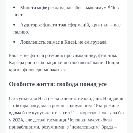
Монетизація: реклама, колаби – максимум $1k за
пост.
Аудиторія: фанати трансформацій, критики – все
паливо.
Локальність: знімає в Києві, не емігрувала.
Блог – не фото, а розмови: про самооцінку, фемінізм.
Кар’єра росте: від пацанки до глобальної ікони. Попри
кризи, фоловери множаться.
Особисте життя: свобода понад усе
Стосунки для Насті – натхнення, не кайдани. Найдовші
– півтора року, мала роман з одруженим. “Якщо живе
вдома й не купує жерти – геть!” – жорстко. Показала бф
у 2024, але деталі таємниця. Чоловіки мусять бути
привабливими, розумними, з “немаленьким”. Зрада –