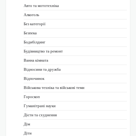
Авто та мототехніка
Алкоголь
Без категорії
Безпека
Бодибілдинг
Будівництво та ремонт
Ванна кімната
Відносини та дружба
Відпочинок
Військова техніка та військові теми
Гороскоп
Гуманітрані науки
Дієти та схуднення
Дім
Діти