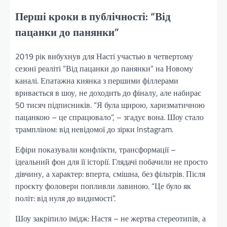
Перші кроки в публічності: “Від
пацанки до панянки”
2019 рік вибухнув для Насті участью в четвертому
сезоні реаліті “Від пацанки до панянки” на Новому
каналі. Епатажна киянка з першими філлерами
вривається в шоу, не доходить до фіналу, але набирає
50 тисяч підписників. “Я була щирою, харизматичною
пацанкою – це спрацювало”, – згадує вона. Шоу стало
трампліном: від невідомої до зірки Instagram.
Ефіри показували конфлікти, трансформації –
ідеальний фон для її історії. Глядачі побачили не просто
дівчину, а характер: вперта, смішна, без фільтрів. Після
проєкту фоловери попливли лавиною. “Це було як
політ: від нуля до видимості”.
Шоу закріпило імідж: Настя – не жертва стереотипів, а