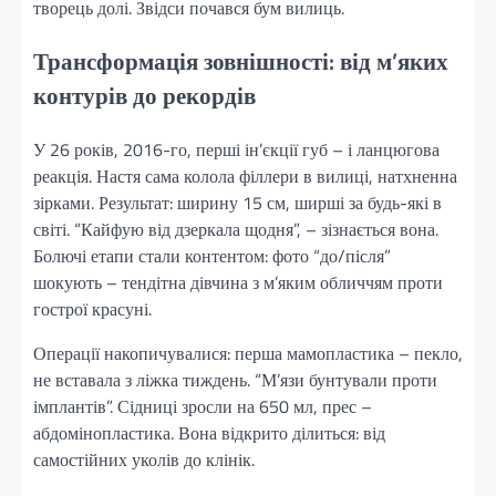
творець долі. Звідси почався бум вилиць.
Трансформація зовнішності: від м’яких
контурів до рекордів
У 26 років, 2016-го, перші ін’єкції губ – і ланцюгова
реакція. Настя сама колола філлери в вилиці, натхненна
зірками. Результат: ширину 15 см, ширші за будь-які в
світі. “Кайфую від дзеркала щодня”, – зізнається вона.
Болючі етапи стали контентом: фото “до/після”
шокують – тендітна дівчина з м’яким обличчям проти
гострої красуні.
Операції накопичувалися: перша мамопластика – пекло,
не вставала з ліжка тиждень. “М’язи бунтували проти
імплантів”. Сідниці зросли на 650 мл, прес –
абдомінопластика. Вона відкрито ділиться: від
самостійних уколів до клінік.