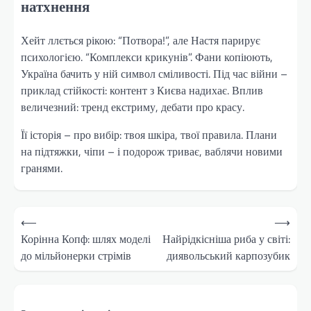
натхнення
Хейт ллється рікою: “Потвора!”, але Настя парирує
психологією. “Комплекси крикунів”. Фани копіюють,
Україна бачить у ній символ сміливості. Під час війни –
приклад стійкості: контент з Києва надихає. Вплив
величезний: тренд екстриму, дебати про красу.
Її історія – про вибір: твоя шкіра, твої правила. Плани
на підтяжки, чіпи – і подорож триває, ваблячи новими
гранями.
Навігація
⟵
⟶
записів
Корінна Копф: шлях моделі
Найрідкісніша риба у світі:
до мільйонерки стрімів
диявольський карпозубик