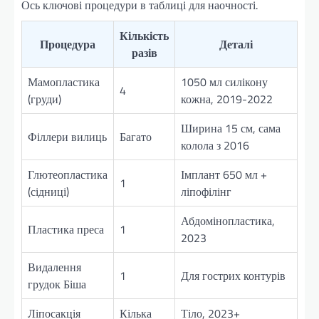
Ось ключові процедури в таблиці для наочності.
Кількість
Процедура
Деталі
разів
Мамопластика
1050 мл силікону
4
(груди)
кожна, 2019-2022
Ширина 15 см, сама
Філлери вилиць
Багато
колола з 2016
Глютеопластика
Імплант 650 мл +
1
(сідниці)
ліпофілінг
Абдомінопластика,
Пластика преса
1
2023
Видалення
1
Для гострих контурів
грудок Біша
Ліпосакція
Кілька
Тіло, 2023+