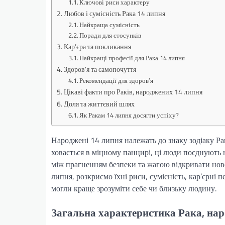
Ключові риси характеру
Любов і сумісність Рака 14 липня
Найкраща сумісність
Поради для стосунків
Кар’єра та покликання
Найкращі професії для Рака 14 липня
Здоров’я та самопочуття
Рекомендації для здоров’я
Цікаві факти про Раків, народжених 14 липня
Доля та життєвий шлях
Як Ракам 14 липня досягти успіху?
Народжені 14 липня належать до знаку зодіаку Рак
ховається в міцному панцирі, ці люди поєднують
між прагненням безпеки та жагою відкривати нове
липня, розкриємо їхні риси, сумісність, кар’єрні 
могли краще зрозуміти себе чи близьку людину.
Загальна характеристика Рака, на