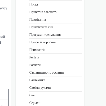
Посуд
ожуть
Приватна власність
Привітання
Прикмети та сни
Програми тренування
ний
Професії та робота
і
Психологія
Релігія
Розваги
Садівництво та рослини
Сантехніка
Своїми руками
Секс
Серіали
іс