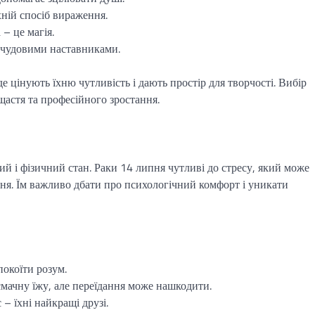
хній спосіб вираження.
– це магія.
х чудовими наставниками.
е цінують їхню чутливість і дають простір для творчості. Вибір
щастя та професійного зростання.
ий і фізичний стан. Раки 14 липня чутливі до стресу, який може
ня. Їм важливо дбати про психологічний комфорт і уникати
покоїти розум.
смачну їжу, але переїдання може нашкодити.
с – їхні найкращі друзі.