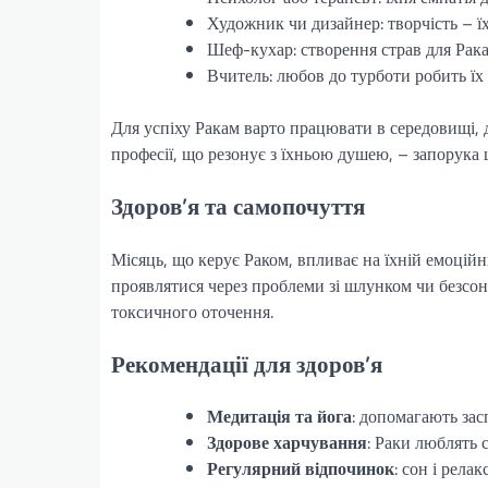
Художник чи дизайнер: творчість – ї
Шеф-кухар: створення страв для Рака 
Вчитель: любов до турботи робить ї
Для успіху Ракам варто працювати в середовищі, д
професії, що резонує з їхньою душею, – запорука 
Здоров’я та самопочуття
Місяць, що керує Раком, впливає на їхній емоційн
проявлятися через проблеми зі шлунком чи безсон
токсичного оточення.
Рекомендації для здоров’я
Медитація та йога
: допомагають зас
Здорове харчування
: Раки люблять 
Регулярний відпочинок
: сон і релак