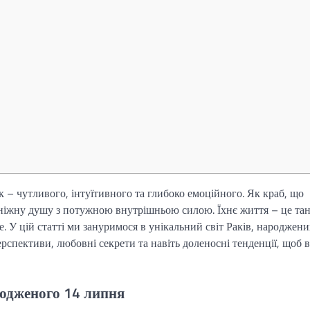
 – чутливого, інтуїтивного та глибоко емоційного. Як краб, що
 ніжну душу з потужною внутрішньою силою. Їхнє життя – це та
. У цій статті ми зануримося в унікальний світ Раків, народжен
перспективи, любовні секрети та навіть доленосні тенденції, щоб 
родженого 14 липня