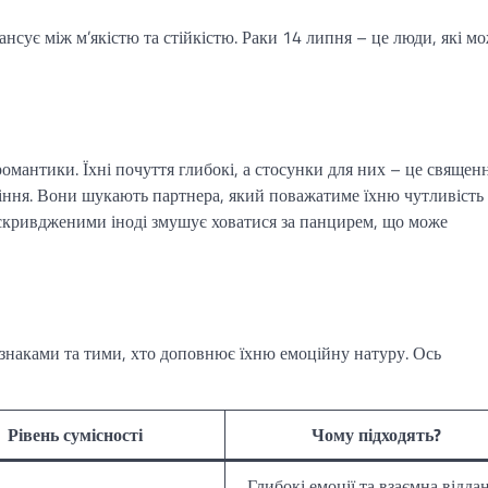
ансує між м’якістю та стійкістю. Раки 14 липня – це люди, які м
романтики. Їхні почуття глибокі, а стосунки для них – це священ
міння. Вони шукають партнера, який поважатиме їхню чутливість 
ти скривдженими іноді змушує ховатися за панцирем, що може
наками та тими, хто доповнює їхню емоційну натуру. Ось
Рівень сумісності
Чому підходять?
Глибокі емоції та взаємна віддан