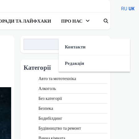
RU
UK
ОРАДИ ТА ЛАЙФХАКИ
ПРО НАС
Пошук
Контакти
Редакція
Категорії
Авто та мототехніка
Алкоголь
Без категорії
Безпека
Бодибілдинг
Будівництво та ремонт
Ванна кімната