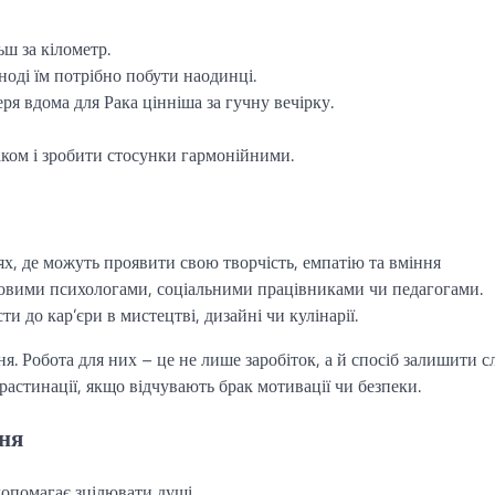
ш за кілометр.
ноді їм потрібно побути наодинці.
я вдома для Рака цінніша за гучну вечірку.
аком і зробити стосунки гармонійними.
ях, де можуть проявити свою творчість, емпатію та вміння
чудовими психологами, соціальними працівниками чи педагогами.
и до кар’єри в мистецтві, дизайні чи кулінарії.
я. Робота для них – це не лише заробіток, а й спосіб залишити сл
астинації, якщо відчувають брак мотивації чи безпеки.
пня
допомагає зцілювати душі.