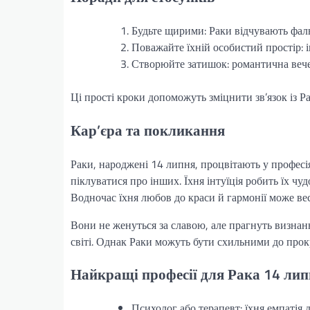
Будьте щирими: Раки відчувають фаль
Поважайте їхній особистий простір: і
Створюйте затишок: романтична вечер
Ці прості кроки допоможуть зміцнити зв’язок із Р
Кар’єра та покликання
Раки, народжені 14 липня, процвітають у професі
піклуватися про інших. Їхня інтуїція робить їх 
Водночас їхня любов до краси й гармонії може вест
Вони не женуться за славою, але прагнуть визнанн
світі. Однак Раки можуть бути схильними до прокр
Найкращі професії для Рака 14 ли
Психолог або терапевт: їхня емпатія 