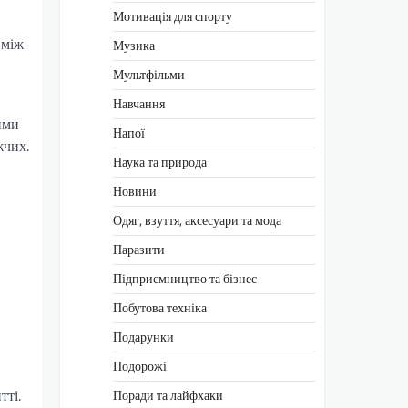
Мотивація для спорту
 між
Музика
Мультфільми
Навчання
ими
Напої
жчих.
Наука та природа
Новини
Одяг, взуття, аксесуари та мода
Паразити
Підприємництво та бізнес
Побутова техніка
Подарунки
Подорожі
тті.
Поради та лайфхаки