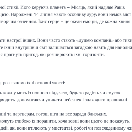
ної стихії. Його керуюча планета – Місяць, який наділяє Раків
цією. Народжені 14 липня мають особливу ауру: вони немов міст
творчим баченням. Їхнє серце – це океан емоцій, де кожна хвиля
ати настрої інших. Вони часто стають «душею компанії» або тих
е їхній внутрішній світ залишається загадкою навіть для найбли
ас прагнуть пригод, які розширюють їхні горизонти.
розглянемо їхні основні якості:
 кожну мить із повною віддачею, будь то радість чи смуток.
підводить, допомагаючи уникати небезпек і знаходити правильні
дині та партнерам, готові піти на все заради близьких.
можуть глибоко їх поранити, хоча зовні вони цього не покажуть.
 ідей, які вони втілюють у мистецтві, роботі чи повсякденному жи