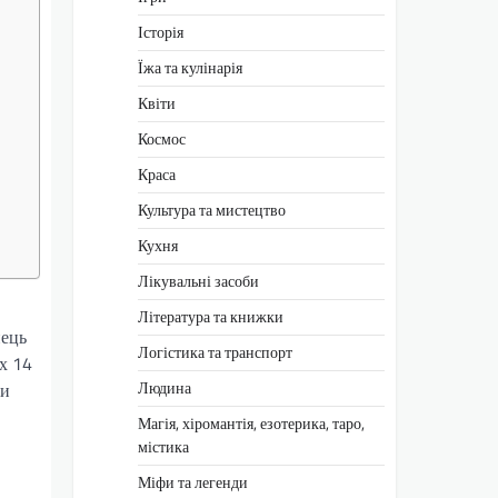
Історія
Їжа та кулінарія
Квіти
Космос
Краса
Культура та мистецтво
Кухня
Лікувальні засоби
Література та книжки
нець
Логістика та транспорт
их 14
Людина
ви
Магія, хіромантія, езотерика, таро,
містика
Міфи та легенди