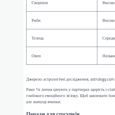
Скорпіон
Висок
Риби
Висок
Телець
Середн
Овен
Низьк
Джерело: астрологічні дослідження, astrology.com
Раки 14 липня цінують у партнерах щирість і стаб
глибокого емоційного зв’язку. Щоб завоювати їхнє
але значущі вчинки.
Поради для стосунків