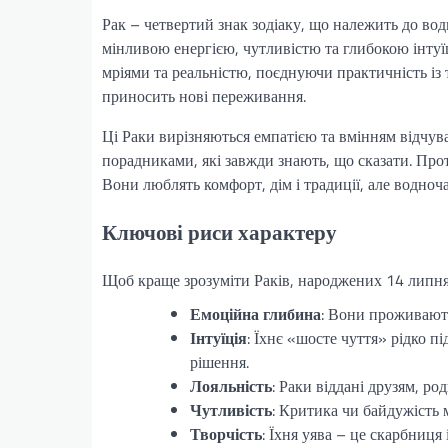
Рак – четвертий знак зодіаку, що належить до вод
мінливою енергією, чутливістю та глибокою інтуї
мріями та реальністю, поєднуючи практичність із 
приносить нові переживання.
Ці Раки вирізняються емпатією та вмінням відчув
порадниками, які завжди знають, що сказати. Прот
Вони люблять комфорт, дім і традиції, але водноч
Ключові риси характеру
Щоб краще зрозуміти Раків, народжених 14 липня, 
Емоційна глибина
: Вони проживають
Інтуїція
: Їхнє «шосте чуття» рідко 
рішення.
Лояльність
: Раки віддані друзям, ро
Чутливість
: Критика чи байдужість 
Творчість
: Їхня уява – це скарбниця