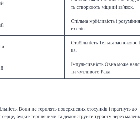
ий
ть створюють міцний зв’язок.
Спільна мрійливість і розуміння
ий
ез слів.
Стабільність Тельця заспокоює 
ій
ка.
Імпульсивність Овна може наля
ий
ти чутливого Рака.
ільність. Вони не терплять поверхневих стосунків і прагнуть до
 серце, будьте терплячими та демонструйте турботу через малень