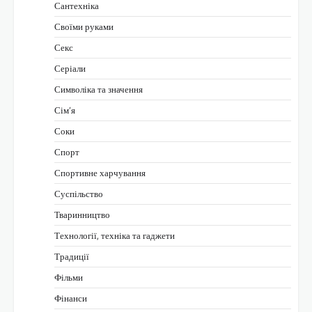
Сантехніка
Своїми руками
Секс
Серіали
Символіка та значення
Сім’я
Соки
Спорт
Спортивне харчування
Суспільство
Тваринництво
Технології, техніка та гаджети
Традиції
Фільми
Фінанси