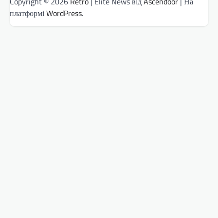
Copyright © 2026
Retro
| Elite News від
Ascendoor
| На
платформі
WordPress
.