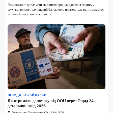
Ламінований диплом чи свідоцтво про народження лежить у
шухляді роками, захищений блискучою плівкою, але раптом настає
момент істини: консульство чи…
ПОРАДИ ТА ЛАЙФХАКИ
Як отримати допомогу від ООН через Ощад 24:
детальний гайд 2026
Олександр Демиденко
16.04.2026