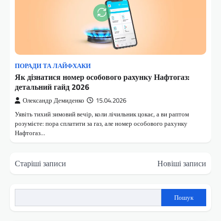
ПОРАДИ ТА ЛАЙФХАКИ
Як дізнатися номер особового рахунку Нафтогаз:
детальний гайд 2026
Олександр Демиденко
15.04.2026
Уявіть тихий зимовий вечір, коли лічильник цокає, а ви раптом
розумієте: пора сплатити за газ, але номер особового рахунку
Нафтогаз…
Навігація
Старіші записи
Новіші записи
за
записами
Пошук