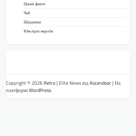
Цікаві факти
Чай
Шкідники
Ювелірні вироби
Copyright © 2026
Retro
| Elite News від
Ascendoor
| На
платформі
WordPress
.