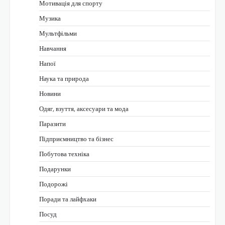
Мотивація для спорту
Музика
Мультфільми
Навчання
Напої
Наука та природа
Новини
Одяг, взуття, аксесуари та мода
Паразити
Підприємництво та бізнес
Побутова техніка
Подарунки
Подорожі
Поради та лайфхаки
Посуд