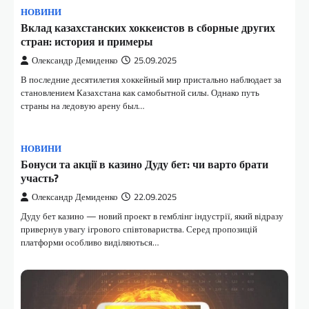
НОВИНИ
Вклад казахстанских хоккеистов в сборные других
стран: история и примеры
Олександр Демиденко
25.09.2025
В последние десятилетия хоккейный мир пристально наблюдает за
становлением Казахстана как самобытной силы. Однако путь
страны на ледовую арену был…
НОВИНИ
Бонуси та акції в казино Дуду бет: чи варто брати
участь?
Олександр Демиденко
22.09.2025
Дуду бет казино — новий проект в гемблінг індустрії, який відразу
привернув увагу ігрового співтовариства. Серед пропозицій
платформи особливо виділяються…