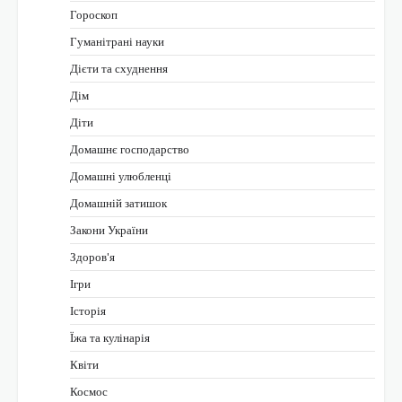
Гороскоп
Гуманітрані науки
Дієти та схуднення
Дім
Діти
Домашнє господарство
Домашні улюбленці
Домашній затишок
Закони України
Здоров'я
Ігри
Історія
Їжа та кулінарія
Квіти
Космос