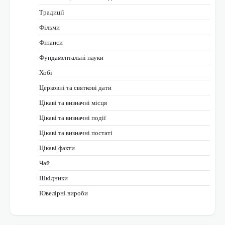
Традиції
Фільми
Фінанси
Фундаментальні науки
Хобі
Церковні та святкові дати
Цікаві та визначні місця
Цікаві та визначні події
Цікаві та визначні постаті
Цікаві факти
Чай
Шкідники
Ювелірні вироби