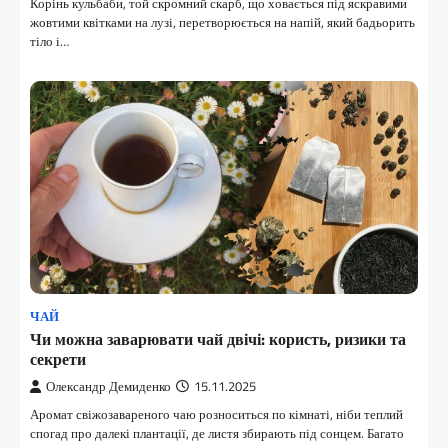
Корінь кульбаби, той скромний скарб, що ховається під яскравими
жовтими квітками на лузі, перетворюється на напій, який бадьорить
тіло і…
ЧАЙ
Чи можна заварювати чай двічі: користь, ризики та
секрети
Олександр Демиденко
15.11.2025
Аромат свіжозавареного чаю розноситься по кімнаті, ніби теплий
спогад про далекі плантації, де листя збирають під сонцем. Багато