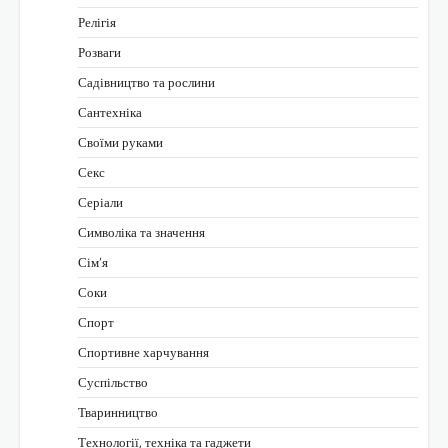
Релігія
Розваги
Садівництво та рослини
Сантехніка
Своїми руками
Секс
Серіали
Символіка та значення
Сім’я
Соки
Спорт
Спортивне харчування
Суспільство
Тваринництво
Технології, техніка та гаджети