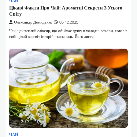
ЧАЙ
Цікаві Факти Про Чай: Ароматні Секрети З Усього
Світу
Олександр Демиденко
05.12.2025
Чай, цей теплий еліксир, що обіймає душу в холодні вечори, ховає в
собі цілий всесвіт історій і таємниць. Його листя,…
ЧАЙ