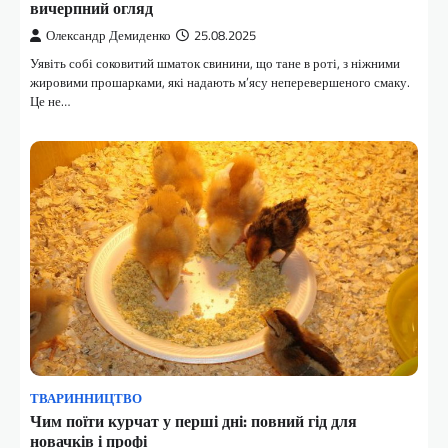
вичерпний огляд
Олександр Демиденко
25.08.2025
Уявіть собі соковитий шматок свинини, що тане в роті, з ніжними
жировими прошарками, які надають м’ясу неперевершеного смаку.
Це не…
ТВАРИННИЦТВО
Чим поїти курчат у перші дні: повний гід для
новачків і профі