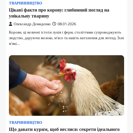
ТВАРИННИЦТВО
Цікаві факти про корову: глибинний погляд на
унікальну тварину
Олександр Демиденко
08.01.2026
Корови, ці величні істоти луків і ферм, століттями супроводжують
людство, даруючи молоко, м’ясо та навіть натхнення для легенд. Їхні
м’які…
ТВАРИННИЦТВО
Що давати курям, щоб неслися: секрети ідеального