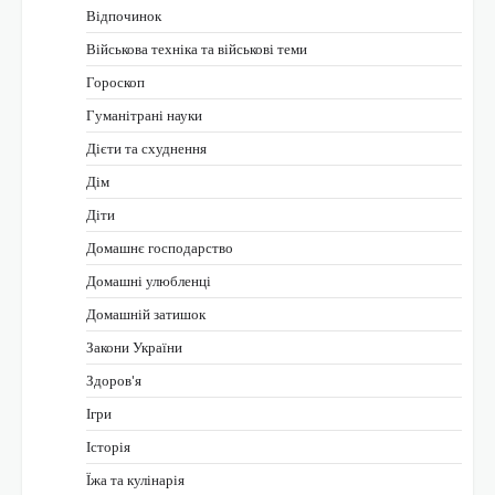
Відпочинок
Військова техніка та військові теми
Гороскоп
Гуманітрані науки
Дієти та схуднення
Дім
Діти
Домашнє господарство
Домашні улюбленці
Домашній затишок
Закони України
Здоров'я
Ігри
Історія
Їжа та кулінарія