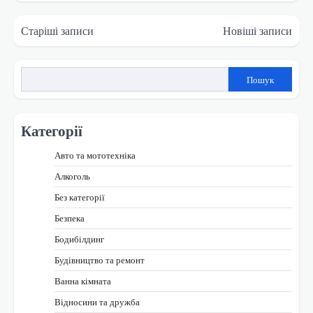
Навігація
Старіші записи
Новіші записи
за
записами
Пошук
Категорії
Авто та мототехніка
Алкоголь
Без категорії
Безпека
Бодибілдинг
Будівництво та ремонт
Ванна кімната
Відносини та дружба