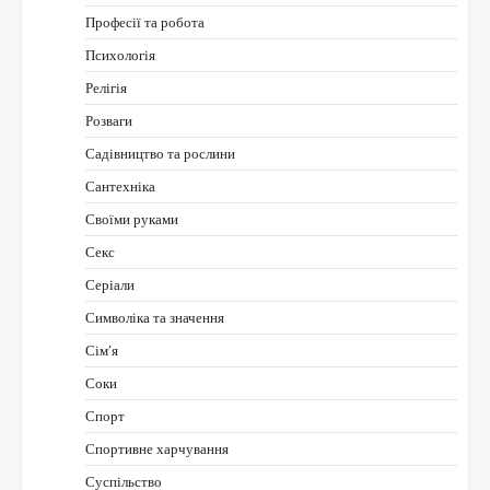
Професії та робота
Психологія
Релігія
Розваги
Садівництво та рослини
Сантехніка
Своїми руками
Секс
Серіали
Символіка та значення
Сім’я
Соки
Спорт
Спортивне харчування
Суспільство