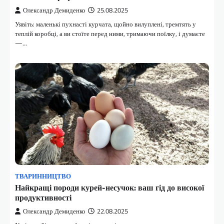
Олександр Демиденко
25.08.2025
Уявіть: маленькі пухнасті курчата, щойно вилуплені, тремтять у
теплій коробці, а ви стоїте перед ними, тримаючи поїлку, і думаєте
—…
ТВАРИННИЦТВО
Найкращі породи курей-несучок: ваш гід до високої
продуктивності
Олександр Демиденко
22.08.2025