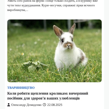
Уявіть собі ранок на фермі: сонце тільки сходить, а в курнику вже
чути тихе кудкудакання. Кури-несучки, справжні зірки яєчного
виробництва,…
ТВАРИННИЦТВО
Коли робити щеплення кроликам: вичерпний
посібник для здоров’я ваших улюбленців
Олександр Демиденко
22.08.2025