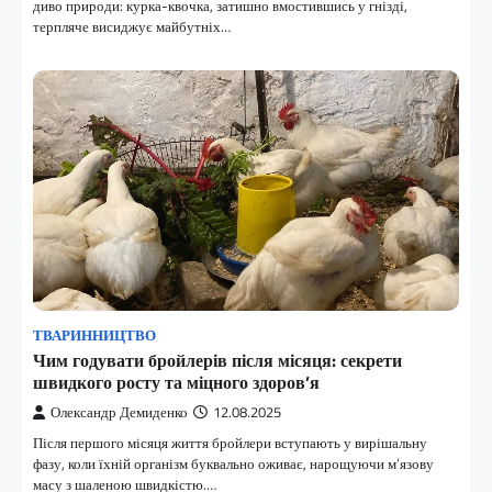
диво природи: курка-квочка, затишно вмостившись у гнізді,
терпляче висиджує майбутніх…
ТВАРИННИЦТВО
Чим годувати бройлерів після місяця: секрети
швидкого росту та міцного здоров’я
Олександр Демиденко
12.08.2025
Після першого місяця життя бройлери вступають у вирішальну
фазу, коли їхній організм буквально оживає, нарощуючи м’язову
масу з шаленою швидкістю.…