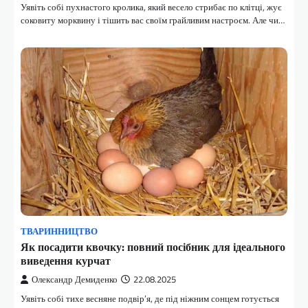
Уявіть собі пухнастого кролика, який весело стрибає по клітці, жує
соковиту морквину і тішить вас своїм грайливим настроєм. Але чи…
ТВАРИННИЦТВО
Як посадити квочку: повний посібник для ідеального
виведення курчат
Олександр Демиденко
22.08.2025
Уявіть собі тихе весняне подвір’я, де під ніжним сонцем готується