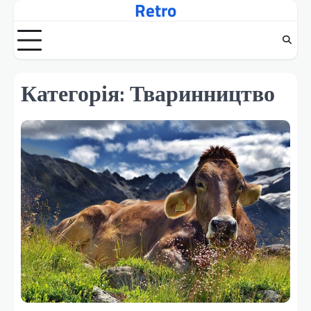
Retro
Перейти
до
вмісту
Категорія:
Тваринництво