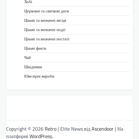
Хобі
Церковні та святкові дати
Цікаві та визначні місця
Цікаві та визначні події
Цікаві та визначні постаті
Цікаві факти
Чай
Шкідники
Ювелірні вироби
Copyright © 2026
Retro
| Elite News від
Ascendoor
| На
платформі
WordPress
.