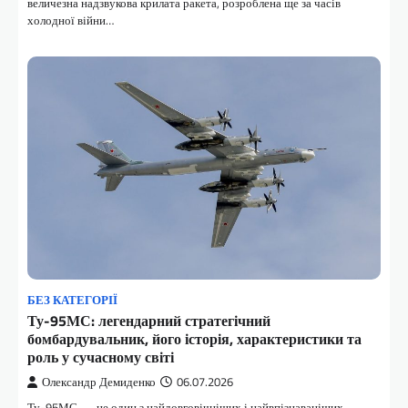
величезна надзвукова крилата ракета, розроблена ще за часів
холодної війни…
БЕЗ КАТЕГОРІЇ
Ту-95МС: легендарний стратегічний
бомбардувальник, його історія, характеристики та
роль у сучасному світі
Олександр Демиденко
06.07.2026
Ту-95МС — це один з найдовговічніших і найвпізнаваніших