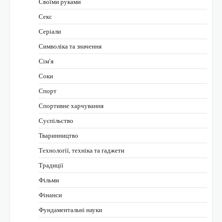
Своїми руками
Секс
Серіали
Символіка та значення
Сім’я
Соки
Спорт
Спортивне харчування
Суспільство
Тваринництво
Технології, техніка та гаджети
Традиції
Фільми
Фінанси
Фундаментальні науки