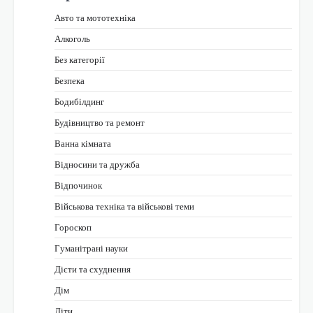
Авто та мототехніка
Алкоголь
Без категорії
Безпека
Бодибілдинг
Будівництво та ремонт
Ванна кімната
Відносини та дружба
Відпочинок
Військова техніка та військові теми
Гороскоп
Гуманітрані науки
Дієти та схуднення
Дім
Діти