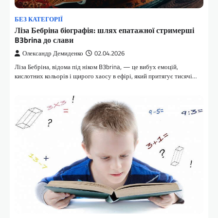
БЕЗ КАТЕГОРІЇ
Ліза Бебріна біографія: шлях епатажної стримерші
B3brina до слави
Олександр Демиденко
02.04.2026
Ліза Бебріна, відома під ніком B3brina, — це вибух емоцій,
кислотних кольорів і щирого хаосу в ефірі, який притягує тисячі…