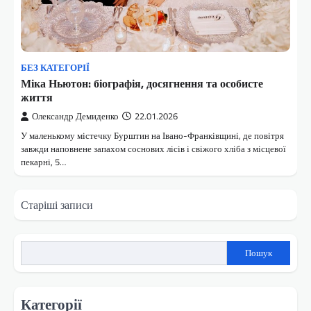
БЕЗ КАТЕГОРІЇ
Міка Ньютон: біографія, досягнення та особисте
життя
Олександр Демиденко
22.01.2026
У маленькому містечку Бурштин на Івано-Франківщині, де повітря
завжди наповнене запахом соснових лісів і свіжого хліба з місцевої
пекарні, 5…
Навігація
Старіші записи
за
записами
Пошук
Категорії