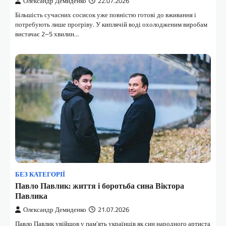
Олександр Демиденко
22.07.2026
Більшість сучасних сосисок уже повністю готові до вживання і
потребують лише прогріву. У киплячій воді охолодженим виробам
вистачає 2–5 хвилин…
БЕЗ КАТЕГОРІЇ
Павло Павлик: життя і боротьба сина Віктора
Павлика
Олександр Демиденко
21.07.2026
Павло Павлик увійшов у пам’ять українців як син народного артиста